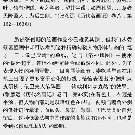
要对象。唐人李嗣真称：“顾陆已往，郁为冠冕，盛称后
叶，独有僧繇。今之学者，望其尘躅，如周孔焉……意者
天降圣人，为后生则。”(张彦远《历代名画记》卷八，第
162—163页)
虽然张僧繇的绘画作品今已难觅其踪，但我们从娄
叡墓壁画中却可以看到这种精确勾勒人物形体结构的“笔
才一二，像已应焉”的单线。这与《洛神赋图》中使用
的“循环超乎、连绵不绝”的组合线截然不同。此外，为了
表现人物的须眉冠带、耳目鼻唇等细节，娄叡墓壁画在用
笔上出现了更多富于变化的短线，恰恰表现出张僧繇“点
曳斫拂，依卫夫人笔阵图……钩戟利剑森森然”的效果。
(张彦远《历代名画记》卷四，第43页)在着色上，衣冠是
平涂，但人物面部则是以暗红色在眼眶、两颊与嘴角外侧
的低处进行晕染，而额头、鼻梁、颧骨、下巴等高处自然
留白。这种低染法与中国传统的高染法有所不同，也当是
受到张僧繇“凹凸法”的影响。