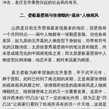
冲击，老庄玄学乘势兴起的社会风尚有关。
二、娄叡墓壁画与张僧繇的“疏体”人物画风
山西是目前北齐壁画墓发现最多的地区，其壁画有
一个共同特点——画中人物都有一张鹅蛋形脸。但也各有
差异，如九原岗北齐墓的人物造型下身较短，尚带有符号
化的汉魏传统；太原徐显秀墓壁画中的笔法质朴随意，尚
未形成规范化的中国画笔线之美；而太原娄叡墓壁画中人
物造型比例准确，动态丰富，相对来说最为精湛。
墓主娄叡为鲜卑望族的北齐显贵，卒于武平元年，
葬于晋阳。此时已经到了南北朝的末期，正是南梁张僧繇
的疏体画风风靡之时。张僧繇所创造的疏体画风是人物画
继顾恺之、陆探微密体之后的又一次重要发展。这其中，
或许西来的“凹凸法”起了一定的催化作用，因为正是“凹
凸法”让画家们看到了绘画所具有的另一片天地，这就是