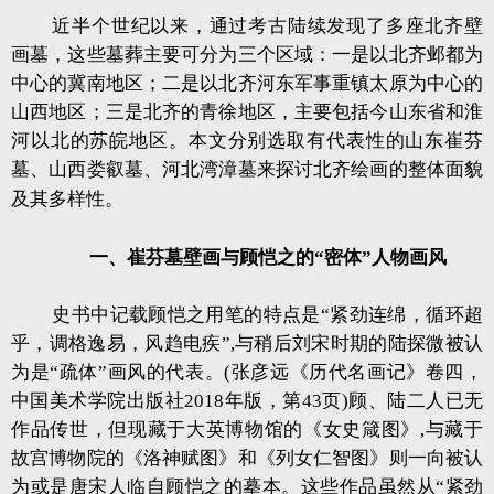
近半个世纪以来，通过考古陆续发现了多座北齐壁
画墓，这些墓葬主要可分为三个区域：一是以北齐邺都为
中心的冀南地区；二是以北齐河东军事重镇太原为中心的
山西地区；三是北齐的青徐地区，主要包括今山东省和淮
河以北的苏皖地区。本文分别选取有代表性的山东崔芬
墓、山西娄叡墓、河北湾漳墓来探讨北齐绘画的整体面貌
及其多样性。
一、崔芬墓壁画与顾恺之的“密体”人物画风
史书中记载顾恺之用笔的特点是“紧劲连绵，循环超
乎，调格逸易，风趋电疾”,与稍后刘宋时期的陆探微被认
为是“疏体”画风的代表。(张彦远《历代名画记》卷四，
中国美术学院出版社2018年版，第43页)顾、陆二人已无
作品传世，但现藏于大英博物馆的《女史箴图》,与藏于
故宫博物院的《洛神赋图》和《列女仁智图》则一向被认
为或是唐宋人临自顾恺之的摹本。这些作品虽然从“紧劲