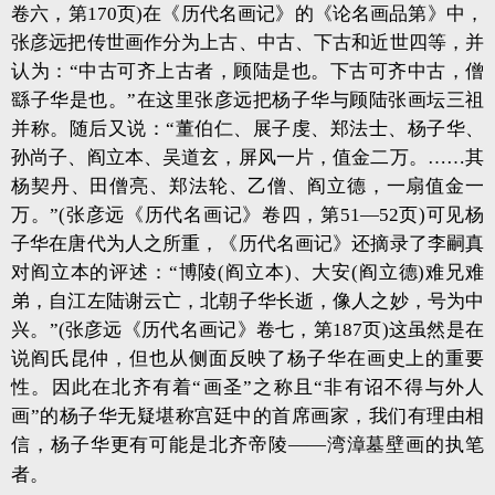
卷六，第170页)在《历代名画记》的《论名画品第》中，
张彦远把传世画作分为上古、中古、下古和近世四等，并
认为：“中古可齐上古者，顾陆是也。下古可齐中古，僧
繇子华是也。”在这里张彦远把杨子华与顾陆张画坛三祖
并称。随后又说：“董伯仁、展子虔、郑法士、杨子华、
孙尚子、阎立本、吴道玄，屏风一片，值金二万。……其
杨契丹、田僧亮、郑法轮、乙僧、阎立德，一扇值金一
万。”(张彦远《历代名画记》卷四，第51—52页)可见杨
子华在唐代为人之所重，《历代名画记》还摘录了李嗣真
对阎立本的评述：“博陵(阎立本)、大安(阎立德)难兄难
弟，自江左陆谢云亡，北朝子华长逝，像人之妙，号为中
兴。”(张彦远《历代名画记》卷七，第187页)这虽然是在
说阎氏昆仲，但也从侧面反映了杨子华在画史上的重要
性。因此在北齐有着“画圣”之称且“非有诏不得与外人
画”的杨子华无疑堪称宫廷中的首席画家，我们有理由相
信，杨子华更有可能是北齐帝陵——湾漳墓壁画的执笔
者。