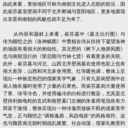
由此来看，青徐地区可称为南朝文化进入北朝的前沿，因
此崔芬墓室壁画不同于北齐邺城与晋阳地区，更多地展现
出东晋和南朝的风貌也就不足为奇了。
从内容和题材上来看，崔芬墓中《墓主出行图》与
传为顾恺之的《洛神赋图》中曹植在侍从扶持下凝望洛神
的场面有着很大的相似性。其北壁的《树下人物屏风图》
也与南朝流行的《荣启期与竹林七贤》有着更多的关联。
此外，崔芬墓与河北、山西北齐壁画墓在使用色彩上也有
很大差异，山西和河北多使用黑、红等暖色调，整体上呈
现出一种恢宏热烈的儒家美学气象，只有九原岗壁画中在
画人物衣服时使用了少量的石青色。而崔芬墓则大量使用
了青、绿等冷色，并使用偏冷的白粉进行敷染，尤其是北
壁持剑御龟蛇的玄武和南壁墓门左侧的朱雀用笔迅疾有力
而富于激情，整体呈现出一种冷逸而放纵不羁的道家美学
气息，正与顾恺之“调格逸易，风趋电疾”的风格相符。这
也与魏晋南北朝时期战乱频繁、社会动荡，儒家礼教受到