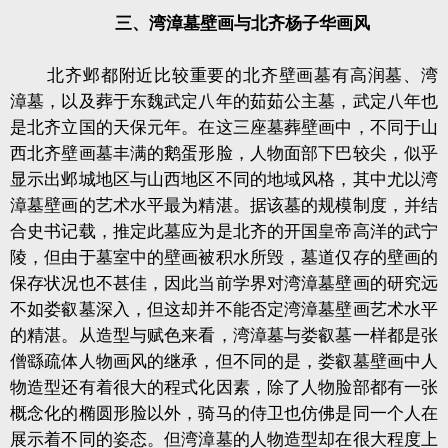
三、湾漳墓壁画与北齐杨子华画风
北齐邺都附近比较重要的北齐壁画墓有高润墓、湾
漳墓，以及葬于东魏武定八年的茹茹公主墓，武定八年也
是北齐立国的天保元年。在这三座墓葬壁画中，不同于山
西北齐壁画墓丰满的鹅蛋形脸，人物面部下巴较尖，似乎
显示出邺城地区与山西地区不同的地域风格，其中尤以湾
漳墓壁画的艺术水平最为精湛。据该墓的规模制度，并结
合史书记载，推定此墓应为是北齐的开国皇帝高洋的武宁
陵，但由于墓室中的壁画被积水所毁，墓道仅存的壁画的
保存状况也不甚佳，因此当前学界对湾漳墓壁画的研究远
不如娄叡墓深入，但这却并不能否定湾漳墓壁画艺术水平
的精湛。从造型与赋色来看，湾漳墓与娄叡墓一样都是张
僧繇疏体人物画风的继承，但不同的是，娄叡墓壁画中人
物造型还有着很大的程式化因素，除了人物脸部都有一张
概念化的椭圆形脸以外，骑马的侍卫也仿佛是同一个人在
展示着不同的姿态。但湾漳墓的人物造型却在很大程度上