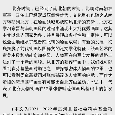
北齐时期，已经到了南北朝的末期，北朝对南朝在
军事、政治上已经形成压倒性优势，文化重心也随之从南
方转移到北方，在绘画领域形成南风北渐的态势，北方在
学习东晋与南朝画风的过程中涌现出大批优秀画家，这其
中尤以北齐画家为多，并且展现出多样性和丰富性，可以
说全面地继承了魏晋南北朝的绘画成就并有新的发展，彻
底摆脱了前代绘画以图释文的泛文学化特征，绘画艺术的
审美本质和功能愈加突显。人物画在向写实发展的道路上
达到了一个新的高峰。从北齐的墓葬壁画中，我们既可以
看到崔芬墓壁画对顾恺之、陆探微密体人物画的继承，也
可以看到娄叡墓壁画对张僧繇疏体人物画的继承，而作为
帝陵的湾漳墓壁画更有可能出自北齐画圣杨子华之手，代
表了北齐人物绘画在继承张僧繇疏体画风基础上的新发
展。
(本文为2021—2022年度河北省社会科学基金项