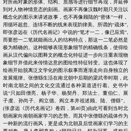
对所画对象的形体、结构、质感等进行细节再现，并延伸
到对人物神情意态的刻画。画家不再像汉魏时期只关注以
概念化的图示来讲述故事，也不再像顾陆的“密体”一样，
用循环超忽、连绵不断的线来表现韵律美。所谓的“疏体”,
即张彦远在《历代名画记》中说的“笔才一二，像已应焉”,
而要想一二笔就能画出人的结构特点，那这一二笔必然是
极为精确的。这种能够表现形象细节的精确线条，使得绘
画从汉代偏向以图释文的概念化特征进一步向注重表现物
象细节并借此来传情达意的图绘性特征转变。这也体现了
绘画开始脱离泛文学化的图示叙事而逐渐走向自身独立的
发展规律。张僧繇生活在南北朝中后期的梁武帝时期，此
时南北朝之间的文化交流通过各种渠道进行着。史书中
说“只如田僧亮、杨子华、杨契丹、郑法士、董伯仁、展
子虔、孙尚子、阎立德、阎立本并祖述顾、陆、僧繇”。
(张彦远《历代名画记》卷四，第40页)由此可看到当时北
朝画家向南朝画家学习的态势。而其中张僧繇的疏体作为
一种新的流行画风，更是成为北朝及后世画家们学习的主