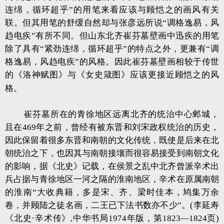
连绵，循环超乎”的用笔来看应该与顾恺之的画风有关
联。但其用笔的舒缓自然却与张彦远所说“调格逸易，风
趋电疾”有所不同。但山东北齐崔芬墓壁画中迅疾的用笔
除了具有“紧劲连绵，循环超乎”的特点之外，更兼有“调
格逸易，风趋电疾”的风格。因此崔芬墓壁画相较于传世
的《洛神赋图》与《女史箴图》应该更接近顾恺之的风
格。
崔芬墓所在的青徐地区远离北齐的统治中心邺城，
且在469年之前，曾经有被东晋和刘宋政权统治的历史，
因此保留着很多东晋和南朝的文化传统，既使是后来在北
朝统治之下，也因其与南朝接壤而很容易接受到南朝文化
的影响，据《北史》记载，在侯景之乱中北齐曾派辛术出
兵占据与青徐地区一河之隔的淮南地区，辛术在原属南朝
的淮南“大收典籍，多是宋、齐、梁时佳本，鸠集万余
卷，并顾陆之徒名画，二王已下法书数亦不少”。(李延寿
《北史·辛术传》,中华书局1974年版，第1823—1824页)