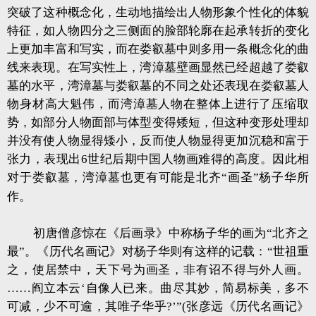
突破了这种概念化，生动地描绘出人物形象个性化的体貌
特征，如人物四分之三侧面的脸部轮廓在起承转折的变化
上更加丰富和写实，而在娄叡墓中则多用一条概念化的曲
线来表现。在写实性上，湾漳墓壁画显然已经超越了娄叡
墓的水平，湾漳墓与娄叡墓的不同之处还表现在娄叡墓人
物身材高大魁伟，而湾漳墓人物在整体上进行了压缩取
势，如部分人物面部与体型变得矮短，但这种变形处理却
并没有使人物显得矮小，反而使人物显得更加沉稳和富于
张力，表现出6世纪后期中国人物画难得的高度。因此相
对于娄叡墓，湾漳墓也更有可能是北齐“画圣”杨子华所
作。
初唐僧彦惊在《后画录》中称杨子华的画为“北齐之
最”。《历代名画记》对杨子华则有这样的记载：“世祖重
之，使居禁中，天下号为画圣，非有诏不得与外人画。
……阎立本云‘自像人已来。曲尽其妙，简易标美，多不
可减，少不可逾，其唯子华乎?’”(张彦远《历代名画记》