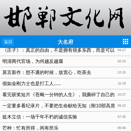
{include file="wap/menu.tpl"}
大名府
返回
《庄子》：真正的自由，不是拥有很多东西，而是可以
04-27
不依赖任何东西
明清两代官场，为何越反越腐
02-10
莫言新作：想不通的时候，放宽心，吃茶去
12-15
假如金刚力士也是打工人......
11-19
看完获奖短片《苍蝇一分钟的人生》，我撕碎了自己的
10-27
人生清单
一定要多看纪录片，不要把生命献给无知（附10部高质
09-22
量纪录片清单）
徙木立信：一场千年不朽的诚信实验
07-30
芒种：忙有所得，闲有所乐
06-06