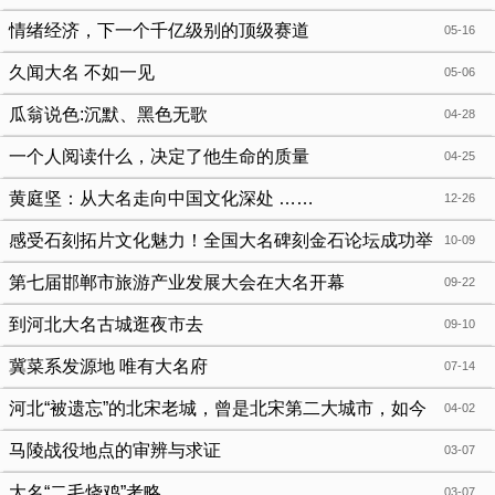
情绪经济，下一个千亿级别的顶级赛道
05-16
久闻大名 不如一见
05-06
瓜翁说色:沉默、黑色无歌
04-28
一个人阅读什么，决定了他生命的质量
04-25
黄庭坚：从大名走向中国文化深处 ……
12-26
感受石刻拓片文化魅力！全国大名碑刻金石论坛成功举
10-09
办
第七届邯郸市旅游产业发展大会在大名开幕
09-22
到河北大名古城逛夜市去
09-10
冀菜系发源地 唯有大名府
07-14
河北“被遗忘”的北宋老城，曾是北宋第二大城市，如今
04-02
却沦为无人知晓的小县城
马陵战役地点的审辨与求证
03-07
大名“二毛烧鸡”考略
03-07