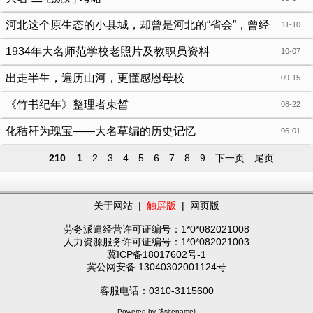
河北这个原生态的小县城，却曾是河北的“省会”，曾经
11-10
还被叫做北京
1934年大名师范学校老照片及教职员资料
10-07
出走半生，遍历山河，更懂感恩母校
09-15
《竹书纪年》整理者束皙
08-22
化秸秆为瑰宝——大名草编的历史记忆
06-01
210
1
2
3
4
5
6
7
8
9
下一页
尾页
关于网站
|
触屏版
|
网页版
劳务派遣经营许可证编号：1*0*082021008
人力资源服务许可证编号：1*0*082021003
冀ICP备18017602号-1
冀公网安备 13040302001124号
客服电话：0310-3115600
Powered by {$sitename}