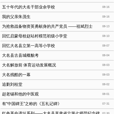
五十年代的大名干部业余学校
08-16
我的父亲朱茂生
08-16
为抢救战备物资英勇献身的共产党员 ——祖斌烈士
08-13
回忆启蒙母校赵站村模范初级小学堂
08-10
回忆大名县立第一高等小学校
08-07
大名县古县城概貌考
08-04
大名解放前 体育运动发展概况
08-03
大名残酷的一幕
08-03
追剿刘桂堂
08-02
赵老锡和他的中医观
08-01
有“中国碑王”之称的《五礼记碑》
07-31
红色革命遗址系列——大名县直隶省立第七师范纪念碑
07-30