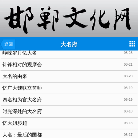
{include file="wap/menu.tpl"}
大名府
返回
峥嵘岁月忆大名
08-23
针锋相对的观摩会
08-21
大名的由来
08-20
忆广大魏联立简师
08-19
四名相为官大名府
08-19
时光深处的大名府
08-18
忆大姐步超
08-18
大名：最后的国都
08-17