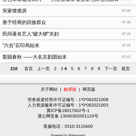
宋家馍馍房
07-26
善于经商的回族群众
07-26
民间著名艺人“破大锣”夫妇
07-24
“六合”石印局始末
07-23
梨园春秋 ——大名京剧团始末
07-21
210
首页
上一页
2
3
4
5
6
7
8
9
下一页
尾页
关于网站
|
触屏版
|
网页版
劳务派遣经营许可证编号：1*0*082021008
人力资源服务许可证编号：1*0*082021003
冀ICP备18017602号-1
冀公网安备 13040302001124号
客服电话：0310-3115600
Powered by {$sitename}