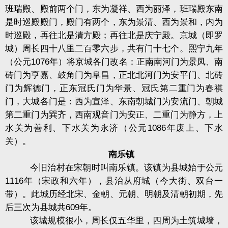
班瑞殿、殿前两个门，东为凝祥、西为丽泽，班瑞殿东南
是时巡殿殿门，殿门有两个，东为景清、西为景和，内为
时巡殿，再往北是清方殿；再往北是庆宁殿。京城（即罗
城）周长四十八里二百零六步，共有门十七个。熙宁九年
（公元
1076
年）将京城各门改名：正南南河门为景凤、南
砖门为亨嘉、鼓角门为阜昌，正北北河门为安平门、北砖
门为辉德门，正东冠氏门为华景、冠氏第二重门为春祺
门，大城各门是：西为宣泽、东南朝城门为安流门、朝城
第二重门为巽齐，西南观音门为安正、二重门为静方，上
水关为善利、下水关为永济（公元
1086
年废上、下水
关）。
南乐镇
今旧治村在宋朝时叫南乐镇。该镇为县城始于公元
1116
年（宋政和六年），县治从府城（今大街、双台一
带）。此城历经北宋、金朝、元朝、明朝及清朝初期，先
后三次为县城共
609
年。
该城规模很小，周长仅五华里，四周为土筑城墙，