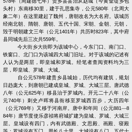
578
年（周建德七年）贵乡县县治从赵城（今黄金堤乡包
头村）东南移
30
里，建于孔思集寺，公元
580
年（北周大
象二年）在这里建起了魏州，唐朝改名为大名府。该城历
经南北朝、隋朝、唐朝、五代十国、宋朝、金朝、元朝，
毁于明朝建文三年（公元
1401
年）共历时
823
年，其中府
县同城先后三次共
559
年。
今大街乡大街即为该城中心，今东门口、南门口、
铁窗口、北门口为该城四大城门旧址。对于该城的记述有
人认为是两层，即皇城和罗城。经笔者查阅资料均为三
层，即皇城、罗城、大城。
自公元
578
年建贵乡县城始，历代均有建筑，规划
日趋庞大，到唐朝已建成皇城、罗城、大城三层。唐武德
八年（公元
625
年）移县治于罗城内。开元二十八年（公
元
740
年）刺史卢晖将县衙移至罗城西百步，大历四年
（公元
769
年）又移于河南岸。唐中和年间（公元
881
—
8
84
年）唐节度使乐彦祯将府城扩建为皇城、罗城、大城三
层。皇城设有四门，内有武德殿、文思殿、画殿、寝殿
等；罗城设有五门，周长八十里、大城设有八门。五代十