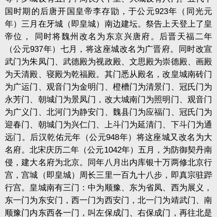
国时期的后唐开国皇帝李存勖，于公元
923
年（同光元
年）三月在牙城（即皇城）南边建坛。祭告上天登上了皇
帝位，
同时将魏州改名为东京兴唐府。后晋天福二年
（公元
937
年）七
月，将这座城改名为广晋府。同时改宣
武门为朱凤门、武德殿为视政殿、文思殿为崇德殿、画殿
为天清殿、寝殿为乾福殿。其门悉从殿名，改皇城南砖门
为广运门、观音门为金明门、橙槽门为清景门、冠氏门为
永芳门、朝城门为景凤门，改大城南门为照明门、观音门
为广义门、北河门为静安门、魏县门为应福门、冠氏门为
迎春门、朝城门为兴仁门、上斗门为延清门、下斗门为通
远门。后汉乾佑元年（公元
948
年）将这座城又改名为大
名府。北宋庆历二年（公元
1042
年）五月，为防御契丹南
侵，建大名府为北京。同年八月出内库银十万两修北京行
宫，宫城（即皇城）周长三里一百九十八步，即真宗驻跸
行宫。皇城南有三门：中为顺豫、东为省凤、西为展义，
东一门为东安门，西一门为西安门，北一门为靖武门、南
顺豫门内东西各一门，叫左保成门、右保成门，再往北是