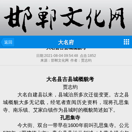
大名府
返回
大名县古县城概貌考
日期:
2021-08-04 09:54:48
点击:
1852
来源：邯郸文化网 作者：贾志钧
大名县古县城概貌考
贾志钧
大名自建县以来，县城治所多次迁徙变更。古之县
城概貌大多无记载，经笔者查阅历史资料，现将孔思集
寺、南乐镇、艾家白镇作为县城时的概貌简述如下。
孔思集寺
今大街、双台一带早在
1600
年前叫孔思集寺。公元