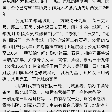
建成新的大名府城，府县同城。此城历经明朝、清朝、民
国，至今已有
592
年历史；作为大名县治所先后两次共
245
年。
公元
1401
年建城时，土方城周长九里、高三丈五
尺、厚二丈五尺，外有深四丈五尺、阔九丈的护城河。当
年九月都指挥吴成修筑“礼仁”、“崇礼”、“乐义”、“瑞
智”四城门，均有瓮城。门外护城河上有石桥。公元
1472
年（明成化八年）知府熊祥在城门上建层楼；公元
1488
年
至
1506
年（明弘治年间）御史韩福、石禄，相继守郡将城
墙增高加厚。并修葺了女墙、警铺、角楼。嘉靖三十九年
（公元
1560
年）建文峰塔于南门之东，嘉靖四十四年知府
姚汝循用国库银包修城墙时，以石为基，五尺以上用砖
砌，八月完工，至此城始完固。
明清时代东街有察院一处、元城县署、镇标中营守
备署（路北邮局院）、镇标右营都司署（今路南教堂）、
一朝元老三世枢卿坊等，西街有察院一处、豸绣承恩坊、
贵乡书院、刘家花园等，南街有臬台总宪坊等，北街有九
世公侯一门忠烈坊等。大十字街有税课习、往南有医学，