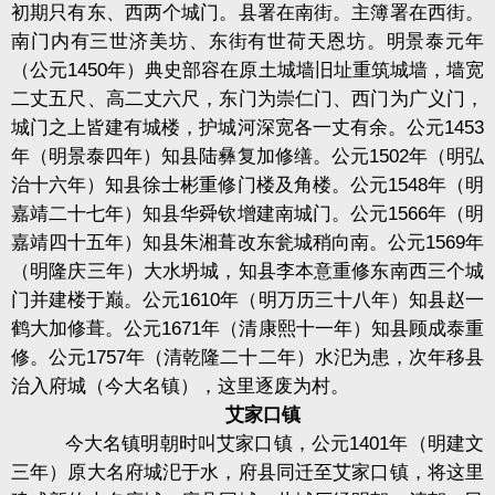
初期只有东、西两个城门。县署在南街。主簿署在西街。
南门内有三世济美坊、东街有世荷天恩坊。明景泰元年
（公元
1450
年）典史部容在原土城墙旧址重筑城墙，墙宽
二丈五尺、高二丈六尺，东门为崇仁门、西门为广义门，
城门之上皆建有城楼，护城河深宽各一丈有余。公元
1453
年（明景泰四年）知县陆彝复加修缮。公元
1502
年（明弘
治十六年）知县徐士彬重修门楼及角楼。公元
1548
年（明
嘉靖二十七年）知县华舜钦增建南城门。公元
1566
年（明
嘉靖四十五年）知县朱湘葺改东瓮城稍向南。公元
1569
年
（明隆庆三年）大水坍城，知县李本意重修东南西三个城
门并建楼于巅。公元
1610
年（明万历三十八年）知县赵一
鹤大加修葺。公元
1671
年（清康熙十一年）知县顾成泰重
修。公元
1757
年（清乾隆二十二年）水汜为患，次年移县
治入府城（今大名镇），这里逐废为村。
艾家口镇
今大名镇明朝时叫艾家口镇，公元
1401
年（明建文
三年）原大名府城汜于水，府县同迁至艾家口镇，将这里