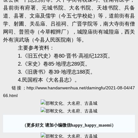
县前街有府署、元城书院、大名书院、天雄书院、兵备
道、县署、文庙及儒学（今五七学校处）等，道前街有县
学、射圃、关岳庙、吕祖祠、广晋学院等，南大寺街有僧
网司、普照寺（今草帽辫厂），城隍庙街有城隍庙，西关
外有演武场（今县人民医院南）等。
主要参考资料：
1.
《旧五代史》卷
80
·晋书·高祖纪
123
页。
2.
《宋史》卷
85
·地理志
289
页。
3.
《旧唐书》卷
39
·地理志
188
页。
4.
民国程本《大名县志》。
链接；
http://www.handanwenhua.net/damingfu/2021-08-04/47
66.html
（更多好文 请加小编微信happy_happy_maomi）