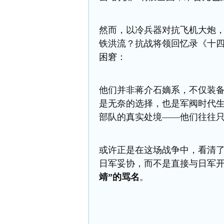
然而，
以
冷兵器对抗飞机大炮
铁洪流
？抗战将领回忆录
《
十
困窘：
他们并非蒋介石嫡系，
不仅
装
是无奈的选择，也是军阀时代
部队的真实处境
——
他们往往
或许正是在这场战争中，看清
日军妥协，而不是直接与日军
靖”的骂名
。