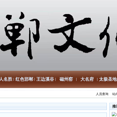
人名胜
红色邯郸
王边溪谷
磁州窑
大名府
太极圣地
人员查询
站
推