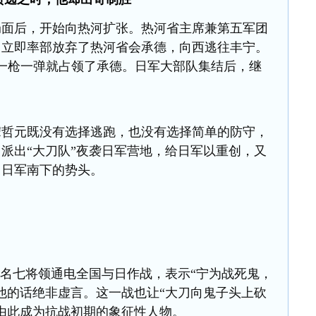
局面后，开始向热河扩张。热河省主席兼第五军团
，立即率部放弃了热河省会承德，向西逃往丰宁。
一枪一弹就占领了承德。日军大部队集结后，继
宋哲元
既没有选择逃跑，也没有选择简单的防守，
，派出
“
大刀队
”
夜袭日军营地，
给日军以重创
，
又
了日军南下的势头
。
名七将领通电全国与日作战，表示
“
宁为战死鬼，
他的话绝非虚言。
这一战
也
让
“
大刀向鬼子头上砍
由此成为抗战初期的象征性人物。