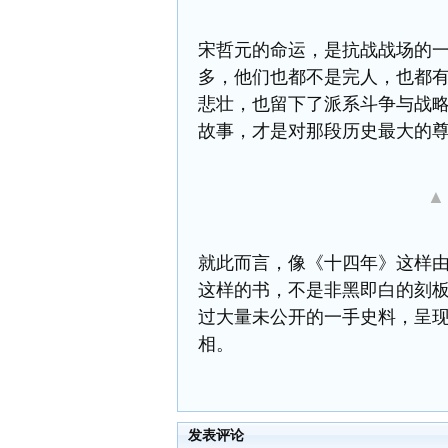
宋哲元的命运
，
是抗战战场的
多，他们也都不是完人，也都
悲壮，也
留下了
派系斗争与战
故事，才是对那段历史最大的
▲
就此而言，像
《十四年》
这样
这样的书，不是
非黑即白的刻
过大量未公开的一手史料，呈
相
。
发表评论