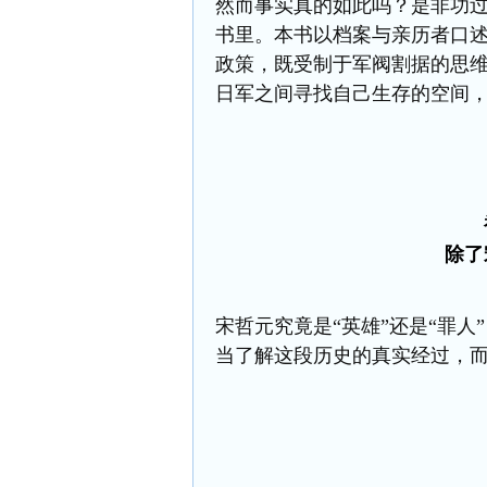
然而事实真的如此吗？是非功
书里。本书
以档案与亲历者口
政策，既受制于军阀割据的思
日
军
之间寻找
自己
生存
的
空间
除了
宋哲元究竟是
“英雄”还是“罪
当了解这段历史的真实经过，