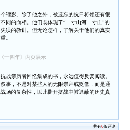
一个
缩影
。除了他之外，被遗忘的抗日将领还有很
有不同的面相。他们既体现了
“
一寸山河一寸血
”
的
略
失误
的教训。
但无论怎样，了解关于他们的真实
尊重。
《十四年》内页展示
由抗战亲历者回忆集成的书，永远值得反复阅读。
板叙事，
不是对某些人的无限崇拜或贬低，
而是通
现战场的复杂性
，以此
撕开抗战
中
被遮蔽的
历史
真
共有
0
条评论