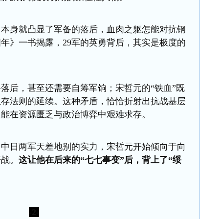
，本身就凸显了军备的落后，
血肉之躯
怎能
对抗钢
四年
》
一
书揭露，
29
军的英勇背后
，其实
是极度的
备落后，甚至
还
需
要
自筹军饷
；
宋哲元的
“
铁血
”
既
生存法则的延续。这种矛盾，恰恰折射出
抗战
基层
只能
在资源匮乏与政治博弈中艰难求存
。
了中日两军天差地别的实力，宋哲元开始倾向于向
开战。
这让他在后来的
“七七事变”后，背上了“绥
-2-