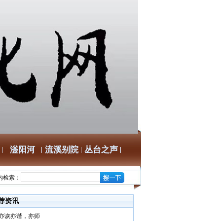
滏阳河
流溪别院
丛台之声
内检索：
荐资讯