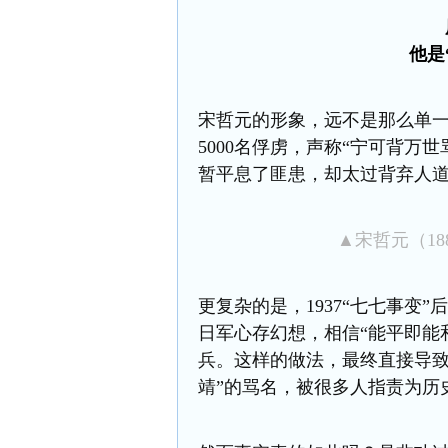
他是
宋哲元的形象
，远不是那么
单
5000
名俘虏，
声
称
“
宁可背万世
暂平息
了
匪患，却
太过背弃人
▲宋哲元（188
更复杂的是，
1937
“七七事变”后
日军心存幻想，相信
“能平即能
兵。这样的做法，
最终
直接
导
靖”的骂名，被很多人指责为历