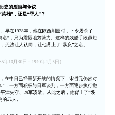
历史的裂痕与争议
“英雄”，还是“罪人”？
一。
早在
1928
年，他在陕西剿匪时
，
下令屠杀
了
骂名
”
，只为震慑地方势力。
这样的残酷手段
虽短
道，无法让人认同，
让他背
上了
“
暴戾
”
之名。
5年10月30日－1940年4月5日）
，
在中日已经重新开战的情况下，宋哲元仍然对
和”，一方面积极与日军谈判，一方面逐步执行撤
致平津失守、
29
军溃散。
从此之后，他背上了
“绥
史的罪人。