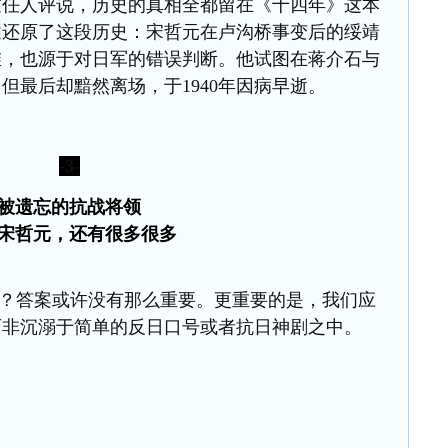
过任人评说，历史的真相全都留在
《十四年》
这本
述还原了这段历史：宋哲元在卢沟桥事变后的绥靖
维
，也
源于对日军的
错误判断
。他试图在蒋介石与
，
但最后却黯然离场，于
1940
年因病早逝
。
-3-
被遗忘的抗战将领
宋哲元，还有很多很多
人”？答案或许没有那么重要。更重要的是，我们应
而非沉溺于简单的反日口号或者抗日神剧之中。