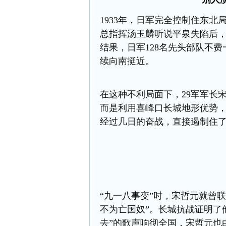
1933
年
，日军完全控制住东北
总指挥汤玉麟听说平泉失陷后
结果，日军
128
名先头部队不费
续向南挺近。
在这种不利局面下，
29
军军长
而是利用
喜峰口
长城地形优势
经过几日的奋战，直接遏制住
“九一八事变”时，宋哲元就曾
联
不为亡国奴
”
。
长城抗战证明了
去
”
的歌声响彻全国，宋哲元也