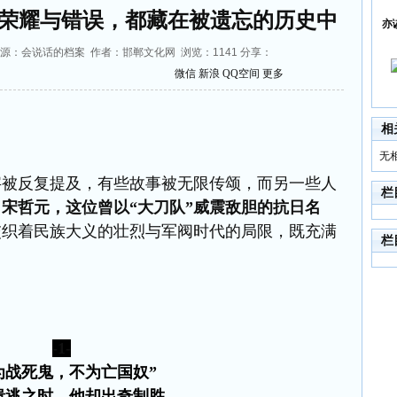
荣耀与错误，都藏在被遗忘的历史中
亦
7:10 来源：会说话的档案 作者：邯郸文化网 浏览：
1141
分享：
微信
新浪
QQ空间
更多
相
无
字被反复提及，有些故事被无限传颂，而另一些人
栏
。
宋哲元，这位曾以
“
大刀队
”
威震敌胆的抗日名
交织着民族大义的壮烈与军阀时代的局限，既
充满
栏
-1-
为战死鬼，不为亡国奴”
溃逃之时，他却出奇制胜