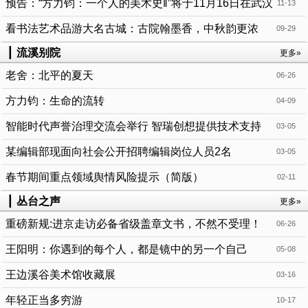
预告：“方力钧：一个人的美术史‖”将于11月16日在武汉
11-13
合美术馆隆重开幕！
看书法艺术品游大名古城：古院翰墨香，中秋韵更浓
09-29
┃
流溪别院
更多»
老舍：北平的夏天
06-26
方力钧：生命的流转
04-09
智能时代声誉治理交流会举行 智瑞创想提供技术支持
03-05
某编辑部现面向社会公开招聘编辑岗位人员2名
03-05
春节期间重点领域舆情风险提示（简版）
02-11
┃
丛台之声
更多»
重磅新规:进京走访必备省级盖章文书，不然不受理！
06-26
王阳明：你遇到的每个人，都是镜中的另一个自己
05-08
王边溪谷美术馆收藏展
03-16
年轻正当多穷游
10-17