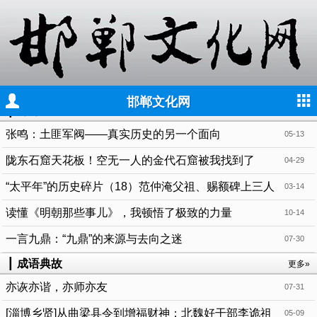
邯郸文化网
┃
邯郸非遗
更多»
张鸣：土匪军阀——真实历史的另一个面向
05-13
陇东石窟天花板！空无一人的金代石窟被我找到了
04-29
“太平年”的历史碎片（18）范仲淹父祖、赐额碑上三人
03-14
读懂《明朝那些事儿》，我顿悟了极致的力量
10-14
一言九鼎：“九鼎”的来源与去向之迷
07-30
┃
成语典故
更多»
亦诙亦谐，亦师亦友
07-31
[淄博乡贤]从曲梁县令到增福财神：北魏好干部李诡祖
05-09