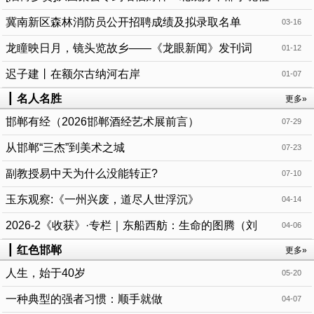
的封神之路
冀南新区森林消防员公开招聘成绩及拟录取名单
03-16
龙瞳映日月，镜头览故乡——《龙眼新闻》发刊词
01-12
迟子建丨在额尔古纳河右岸
01-07
┃
名人名胜
更多»
邯郸有经（2026邯郸酒经艺术展前言）
07-29
从邯郸“三杰”到美术之城
07-23
副教授易中天为什么没能转正?
07-10
玉东观察:《一州兴废，道尽人世浮沉》
04-14
2026-2《收获》·专栏｜东船西舫：生命的图腾（刘
04-06
淳）
┃
红色邯郸
更多»
人生，始于40岁
05-20
一种典型的强者习惯：顺手就做
04-07