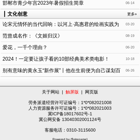
单
邯郸市青少年宫2023年暑假招生简章
06-14
┃
文化创意
更多»
论宋元情怀的当代回响：以河上·高惠君的绘画实践为
03-20
例
范曾成名作：《文姬归汉》
08-19
爱花，一千个理由？
06-20
2024！一定要让孩子看的10部经典美术类电影！
10-18
别有意味的黄永玉“新作展”丨他在生前便为自己谋划百
06-26
岁画展
关于网站
|
触屏版
|
网页版
劳务派遣经营许可证编号：1*0*082021008
人力资源服务许可证编号：1*0*082021003
冀ICP备18017602号-1
冀公网安备 13040302001124号
客服电话：0310-3115600
Powered by {$sitename}