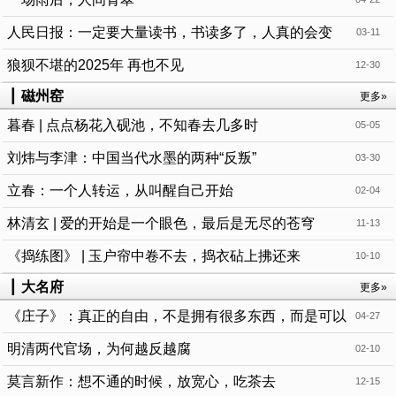
人民日报：一定要大量读书，书读多了，人真的会变
03-11
狼狈不堪的2025年 再也不见
12-30
┃
磁州窑
更多»
暮春 | 点点杨花入砚池，不知春去几多时
05-05
刘炜与李津：中国当代水墨的两种“反叛”
03-30
立春：一个人转运，从叫醒自己开始
02-04
林清玄 | 爱的开始是一个眼色，最后是无尽的苍穹
11-13
《捣练图》 | 玉户帘中卷不去，捣衣砧上拂还来
10-10
┃
大名府
更多»
《庄子》：真正的自由，不是拥有很多东西，而是可以
04-27
不依赖任何东西
明清两代官场，为何越反越腐
02-10
莫言新作：想不通的时候，放宽心，吃茶去
12-15