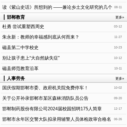
读《紫山史话》所想到的 ——兼论乡土文化研究的几个
08-11
问题
┃
邯郸教育
更多»
杜勇 尝试重塑西周史
03-12
朱永新：教师的幸福感到底从何而来？
11-27
磁县第二中学校史
10-23
别让孩子患上“大自然缺失症”
10-12
磁县师范教育沿革
10-11
┃
人事劳务
更多»
国庆假期邯郸市委、政府机关院免费停车！
10-02
关于公开补录邯郸市某区森林消防队员公告
09-20
邯郸制药股份有限公司2024届校园招聘175人简章
12-17
邯郸市永年区交警大队拟录用辅警人员体检政审合格名
06-26