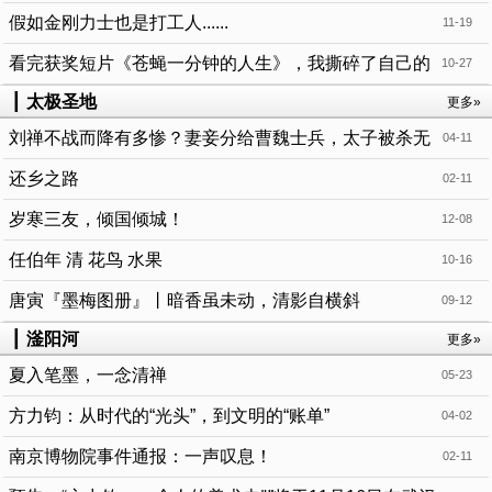
假如金刚力士也是打工人......
11-19
看完获奖短片《苍蝇一分钟的人生》，我撕碎了自己的
10-27
人生清单
┃
太极圣地
更多»
刘禅不战而降有多惨？妻妾分给曹魏士兵，太子被杀无
04-11
能为力
还乡之路
02-11
岁寒三友，倾国倾城！
12-08
任伯年 清 花鸟 水果
10-16
唐寅『墨梅图册』丨暗香虽未动，清影自横斜
09-12
┃
滏阳河
更多»
夏入笔墨，一念清禅
05-23
方力钧：从时代的“光头”，到文明的“账单”
04-02
南京博物院事件通报：一声叹息！
02-11