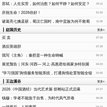
苏轼：人生实苦，如何治愈？如何平静？如何安定？
03-11
庆祝生命！2026你好！
01-03
诸葛亮七擒孟获，蜀汉亡国时，南中蛮族为何不救蜀
11-06
国？
┃
赵国历史
更多»
买 卖
07-30
酒后英雄胆
07-29
我写《主角》：秦腔是一种生命呐喊
05-29
展览预告｜河东·河西— 河上·高惠君绘画家乡特别展
04-03
“学习强国”舆情服务智能系统，打通舆情处置智能全链
03-05
最后一环
┃
王边溪谷
更多»
2026《中国酒经》当代艺术展·邯郸站正式启幕
07-27
钱穆：学者不能急于自售，为时代风气所卷
06-08
一场雨后，人间青翠
04-22