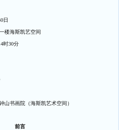
30日
座一楼海斯凯艺空间
4时30分
会
钟山书画院（海斯凯艺术空间）
前言