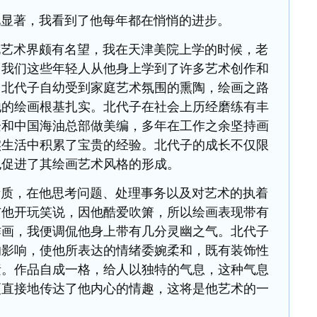
著，我看到了他每年都在悄悄的进步。
术界颇有名望，我在天津美院上学的时候，老
，我们这些年轻人从他身上学到了许多艺术创作和
，北代子自幼受到家庭艺术氛围的熏陶，绘画之路
他的绘画根基扎实。北代子在社会上历经磨练有丰
企和中国海油总部做美编，多年在工作之余坚持画
实生活中积累了宝贵的经验。北代子的成长不仅限
也促进了其绘画艺术风格的形成。
，在他思考问题、处理事务以及对艺术的执着
与他开玩笑说，因他酷爱吹箫，所以绘画表现带有
作画，我便调侃他身上带有几分灵幽之气。北代子
的影响，使他所表达的情绪委婉柔和，既有装饰性
素。作品自成一格，给人以独特的气息，这种气息
更直接地传达了他内心的情趣，这将是他艺术的一