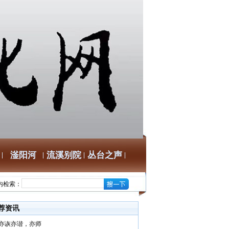
滏阳河
流溪别院
丛台之声
内检索：
荐资讯