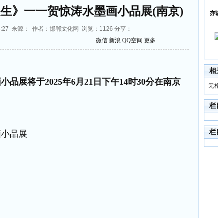
生》一一贺惊涛水墨画小品展(南京)
亦
4:35:27 来源： 作者：邯郸文化网 浏览：
1126
分享：
微信
新浪
QQ空间
更多
相
展将于2025年6月21日下午14时30分在南京
无
栏
栏
画小品展