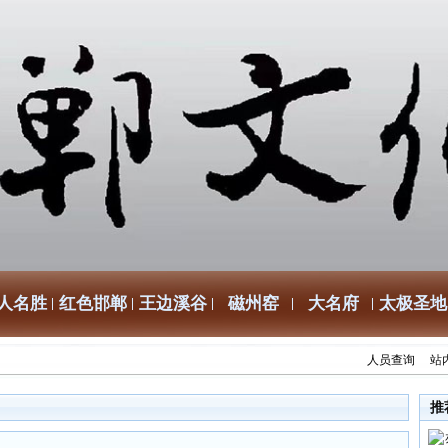
人名胜
红色邯郸
王边溪谷
磁州窑
大名府
太极圣地
人员查询
站
推