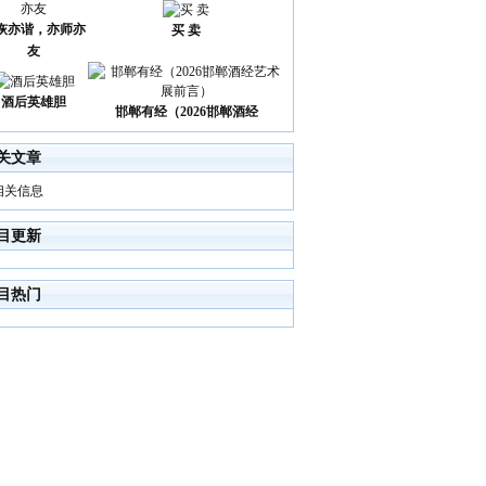
诙亦谐，亦师亦
买 卖
友
酒后英雄胆
邯郸有经（2026邯郸酒经
关文章
相关信息
目更新
目热门