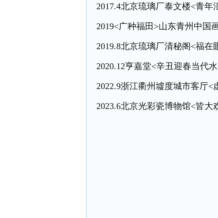
2017.4北京琉璃厂泰文楼<青
2019<广种福田>山东青州中
2019.8北京琉璃厂
清秘阁
<福在
2020.12亨嘉堂<辛丑迎春当代
2022.9浙江衢州墟度城市客厅
2023.6北京光彩瓷博物馆<皆