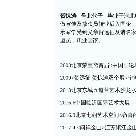
贺惊涛
号北代子 毕业于河北
做宣传及放映员转业后入国企
承家学受到父亲贺远征及诸名家
盟员，职业画家。
2008北京荣宝斋首届<
中国画论
2009<贺远征 贺惊涛双个展>
2013北京东城五道营艺术沙龙
2016.6中国临沂国际艺术大展
2016.9北京七朝艺术空间<窃
2017.4 <问禅金山>江苏镇江
金