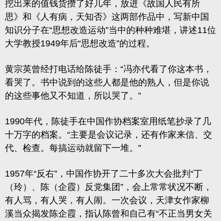
挖出来的值钱货攒了好几年，放进《故国人民有所
思》和《人有病，天知否》这两部作品中，写新中国
知识分子在“思想改造运动”当中的种种难堪，讲述11位
大学教授1949年后“思想改造”的过程。
黄宗英曾经打电话给陈徒手：“冯亦代看了你这本书，
看哭了。书中说到的这些人都是他的熟人，但是你说
的这些事他又不知道，所以哭了。”
1990年代，陈徒手在中国作协档案室用纸笔抄录了几
十万字的档案。
“主要是会议记录，还有作家来信、交
代、检查。每搞运动就留下一堆。”
1957年“反右”，中国作协开了二十多次大会批判“丁
（玲）、陈（企霞）反党集团”，会上常常状况不断，
有人骂，有人哭，有人闹。一次会议，天津女作家柳
溪当众揭发陈企霞，指认陈曾和自己有“不正当男女关