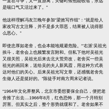
一直在斗争，又一直游离，关键时候他能收缩，永远
是喘口气又活过来了。”
他这样理解冯友兰晚年参加“梁效写作组”：“就是给人
家改写古文注释，并不是多大罪恶，结果被人说得那
么恶心。”
即使忠厚如老舍，也会本能地规避危险。“‘右派’吴祖光
挨斗，老舍会上也频繁发言附和。但私下他对吴祖光
又很关照，吴祖光后来去北大荒劳改，老舍买一些吴
祖光的画回来，送给吴的夫人新凤霞，用这种方式表
达对他们的关心。后来吴祖光写文章，还感慨老舍先
生做人还是挺好的。”陈徒手对南方周末记者说。
“1964年文化界整风，北京市委想要保全自己，便把老
舍推了出去....1966年8月，红色恐怖，那一个月特别
厉害。但其实之后，整个形势就缓和了。老舍如果不