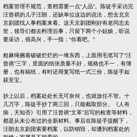
档案管理不规范，查档需要一点“人品”。陈徒手采访完
汪曾祺的儿子汪朗，还缺单位这边的说法，想去北京
京剧团找人事档案来看。这天京剧团刚好有老同志去
世，领导们都去料理后事，只留下两个小姑娘，听说
要采访，很高兴，手一指：“你看吧。”
粗麻绳捆着破破烂烂的一堆东西，上面用毛笔写了“汪
曾祺”三字，里面的纸张质量不好，规格也不一，有簿
册，也有稿纸，有时还用复写纸一式三份，陈徒手如
获至宝。
抄上以后，档案处处长无可奈何，也就放任不管。十
几万字，陈徒手抄了两三回，只能截取部分。《人有
病，天知否》引用了汪曾祺“文革”后写的检查等材料，
都是从未公布过的全新材料。事后在陈徒手提醒下，
汪朗去京剧团索要档案，以防销毁，却遭到档案处的