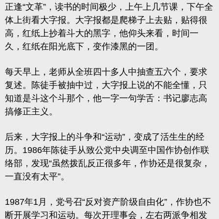
正逢“文革”，读书的时间极少，上午上几节课，下午全
体上街看大字报。大字报都是爬梯子上去贴，贴得很
高，红纸上抄着斗大的黑字，他仰头来看，时间一
久，红纸在阳光底下，变作漆黑的一团。
每天早上，老师从全班四十多人中抽查五六个，要求
复述。陈徒手被抽中过，大字报上说的不能全懂，只
知道是斗这个斗那个，他一字一句学舌：书记廖志高
搞修正主义。
后来，大字报上的斗争和“运动”，变成了活生生的经
历。1986年陈徒手从致公党中央调至中国作协创作联
络部，发现“虽然拨乱反正很多年，作协还是很复杂，
一直没有太平”。
1987年1月，党号召“
反对资产阶级自由化
”，作协也不
断开展学习和运动。每次开理事会，左右两派争相发