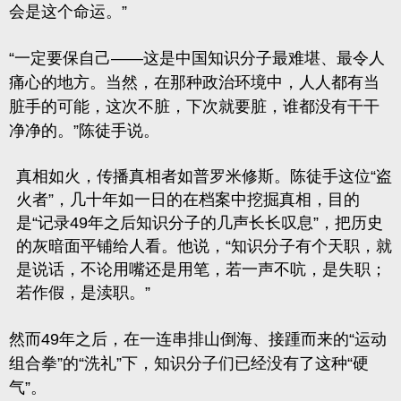
会是这个命运。”
“一定要保自己——这是中国知识分子最难堪、最令人
痛心的地方。当然，
在那种政治环境中，人人都有当
脏手的可能，这次不脏，下次就要脏，谁都没有干干
净净的。
”陈徒手说。
真相如火，传播真相者如普罗米修斯。陈徒手这位“盗
火者”，几十年如一日的在档案中挖掘真相，目的
是“记录49年之后知识分子的几声长长叹息”，把历史
的灰暗面平铺给人看。他说，“知识分子有个天职，就
是说话，不论用嘴还是用笔，若一声不吭，是失职；
若作假，是渎职。”
然而49年之后，在一连串排山倒海、接踵而来的“运动
组合拳”的“洗礼”下，知识分子们已经没有了这种“硬
气”。