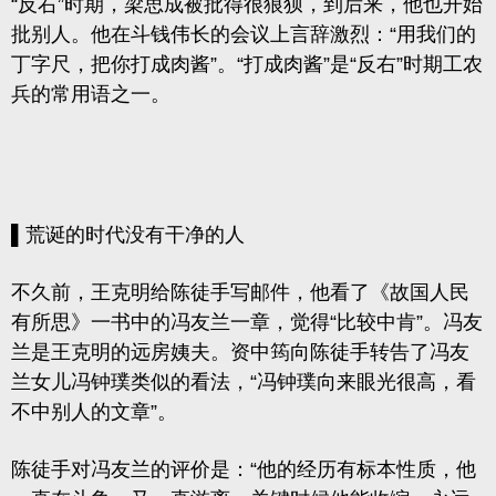
“反右”时期，梁思成被批得很狼狈，到后来，他也开始
批别人。他在斗钱伟长的会议上言辞激烈：“用我们的
丁字尺，把你打成肉酱”。“打成肉酱”是“反右”时期工农
兵的常用语之一。
▌荒诞的时代没有干净的人
不久前，王克明给陈徒手写邮件，他看了《故国人民
有所思》一书中的冯友兰一章，觉得“比较中肯”。冯友
兰是王克明的远房姨夫。资中筠向陈徒手转告了冯友
兰女儿冯钟璞类似的看法，“冯钟璞向来眼光很高，看
不中别人的文章”。
陈徒手对冯友兰的评价是：“他的经历有标本性质，他