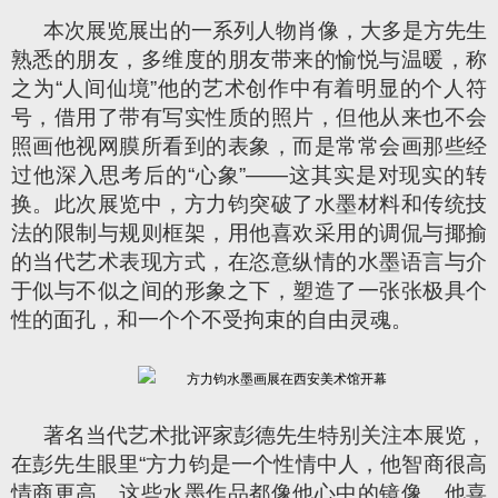
本次展览展出的一系列人物肖像，大多是方先生
熟悉的朋友，多维度的朋友带来的愉悦与温暖，称
之为“人间仙境”他的艺术创作中有着明显的个人符
号，借用了带有写实性质的照片，但他从来也不会
照画他视网膜所看到的表象，而是常常会画那些经
过他深入思考后的“心象”——这其实是对现实的转
换。此次展览中，方力钧突破了水墨材料和传统技
法的限制与规则框架，用他喜欢采用的调侃与揶揄
的当代艺术表现方式，在恣意纵情的水墨语言与介
于似与不似之间的形象之下，塑造了一张张极具个
性的面孔，和一个个不受拘束的自由灵魂。
著名当代艺术批评家彭德先生特别关注本展览，
在彭先生眼里“方力钧是一个性情中人，他智商很高
情商更高。这些水墨作品都像他心中的镜像。他喜