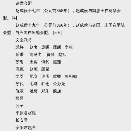
诸侯会盟
358
赵成侯十七年（公元前
年），赵成侯与魏惠王在葛孽会
[4]
盟。
356
赵成侯十九年（公元前
年），赵成侯与齐国、宋国在平陆
[5-6]
会盟，与燕国在阿地会盟。
文臣武将
武将
赵奢
庞暖
廉颇
李牧
乐乘
司马尚
贾偃
赵括
苏射
王容
傅豹
赵茄
扈辄
赵葱
颜聚
文臣
肥义
许历
虞卿
蔺相如
苏代
毛遂
韩仓
公孙龙
仇液
姚贾
郑朱
魏加
楼昌
公子
平原君赵胜
长安君
安阳君赵章