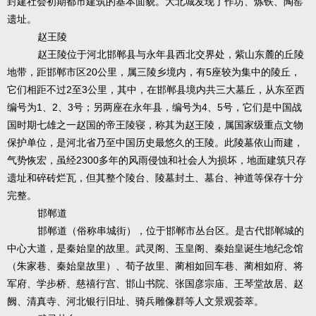
封建社会初期都市建筑的基本面貌。大北城发现了作坊、炼铁、陶窑
遗址。
赵王陵
赵王陵位于河北邯郸县与永年县西北交界处，紫山东麓的丘陵
20
5
地带，距邯郸市区
公里，属三陵乡境内，有
座较为集中的陵丘，
2
3
它们相距不过
至
公里，其中，在邯郸县境内共三大墓丘，从东至西
1
2
3
4
5
编号为
、
、
号；另两座在永年县，编号为
、
号，它们是中国战
国时期七雄之一赵国的帝王陵寝，称其为赵王陵，属国家级重点文物
保护单位，是河北省乃至中国历史最悠久的王陵。此陵墓依山而建，
2300
气势恢宏，虽经
多年的风雨侵蚀和社会人为损坏，地面建筑只存
遗址和碎砖烂瓦，但其整个陵台、陵墓封土、墓台、神道等保存十分
完整。
邯郸道
邯郸道（俗称串城街），位于邯郸市丛台区。是古代邯郸城的
中心大道，是秦始皇的故里。武灵阁、玉皇阁、秦始皇诞生地纪念馆
（朱家巷、秦始皇故里）、荀子故里、蔺相如回车巷、蔺相如府、将
军府、学步桥、慈禧行宫、邯山书院、张国彦宗庙、王琴堂故居、赵
阙、清真寺、河北银行旧址、骑兵雕像群等人文景观荟萃。