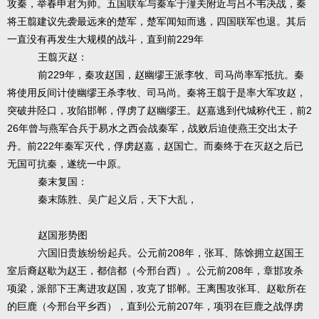
攻秦，举春申君为帅。五国联军与秦军于潼关附近与吕不韦决战，秦
将王翦建议先袭最远来的楚军，楚军闻知而逃，四国联军也退。其后
229
一直没有再发生大规模的战斗，直到前
年
王翦灭赵：
229
前
年，秦攻赵国，赵幽缪王派李牧、司马尚率军抵抗。秦
将使用反间计使幽缪王杀李牧、司马尚。秦将王翦于是率大军攻赵，
2
突破井陉口，攻陷邯郸，俘虏了赵幽缪王。赵嘉逃到代城称代王，前
26
年曾与燕军合兵于易水之西会战秦军，战败后迫使燕王交出太子
222
丹。前
年秦军灭代，俘虏赵嘉，赵国亡。而秦终于在灭赵之后已
无国可抗秦，遂统一中原。
秦末复国：
秦末陈胜、吴广起义后，天下大乱，
赵国形势图
208
六国旧贵族纷纷起兵。公元前
年，张耳、陈馀拥立赵国王
208
室后裔赵歇为赵王，都信都（今邢台西）。公元前
年，章邯攻杀
项梁，派部下王离进攻赵国，攻克了邯郸。王离围攻张耳、赵歇所在
207
的巨鹿（今邢台平乡西），直到公元前
年，项羽在巨鹿之战俘虏