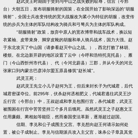
赵武灵王时期由于受
到与中山之战失败的耻辱，信宫（今邢
台）大朝五日，发布胡服骑射的国策，在全国开始了影响深远的“胡服
骑射”，全国士兵改变传统的宽大战服改为紧小为特征的胡服，改变传
统的步兵为主体的军队结构改为骑兵和弓弩兵为主体的军队构成。
“胡服骑射”政策，放弃中原人的宽衣博带和战车战术，换以短
衣紧袖、皮带束身、脚穿皮靴的胡服和单人骑兵战术，国力大强。赵
于东北攻灭了中山国（请参看赵灭中山之战。），西北打败了林胡、
楼烦。在北边新开辟的地区设置了云中（今呼和浩特托克托县）、雁
门（今山西忻州市代县）、代（今河北蔚县）三郡，并从今天的河北
张家口到内蒙古巴彦淖尔盟五原县修筑“赵长城”。
武灵王死：
赵武灵王先立小儿子赵何为王，但后来封长子为代城君，后代
295
城君密谋夺位。前
年，伏杀赵何丞相肥义，代城君逃往武灵王沙
丘行宫（今邢台）中，王叔赵成和李兑包围行宫，杀代城君，武灵王
被围困在行宫中苦苦坚持三个多月后饿死。虽然武灵王之子赵惠文王
任用廉颇、蔺相如等能臣，然而秦国变法革新，逐渐超过赵国。
信期、李兑和公子成围主父宫。李兑想向赵王何请示如何处
置，被公子成制止。李兑与信期派兵攻入主父宫，诛杀公子章及其党