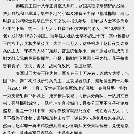
秦昭襄王四十八年正月至八月间，赵国采取坚壁清野的战略，
放弃野战和卫星城，集中各地的守军及粮食全力保卫都城邯郸。而此
时赵国的精锐士兵早已于长平之战中损失殆尽，邯郸城内士卒多为刚
40
40
征集的下民，约三四十万人，且多为
岁左右的老人（古
岁即为
13
18
老）或
到
岁的弱童。而年轻力壮的士卒不超过十万，其中包括赵
王的宫卫步兵和少量骑兵，大约一二万人，这些构成了赵日夜突袭秦
兵的主力。守将为大将军廉颇、宫卫统领乐乘，而平原君赵胜成为邯
郸之战实际的最高指挥官。但是，邯郸的下民因长平之战，几乎每家
皆有丧子、丧夫、丧父，故同仇敌忾，誓卫赵都。
秦军以五大夫王陵为将，军众在三十万左右，以武安为据，包
围邯郸。秦军构成以步弓兵为主，且攻城器颇多。秦昭襄王四十九年
258
（前
）秋，十月，五大夫王陵率军急攻邯郸城，秦弓弩手，将数
十万支箭射向邯郸城上，掩护步兵攻城，而步兵分两队，一队肩扛云
梯，强登邯郸城墙，一队推冲车直攻城门，且秦分三军不分昼夜轮攻
赵都。但是一个月下来，秦军仅校官就战死五名，伤亡近两万人，而
且不得停下休整，邯郸城却并未攻下，遂转为小规模进攻以夺赵志。
然而，赵军却一再出精锐步兵甚至少量骑兵突袭秦军营栅，竟使秦累
有伤亡，反使秦军日夜防备，士兵多有懈怠。