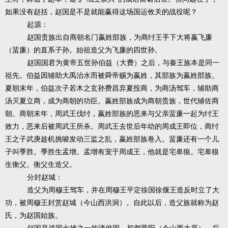
如果没有赵括，赵国是不是就能赢得这场国运攸关的战役呢？
起源：
赵国贵族出自商朝名门嬴姓部族，为商纣王手下大将嬴飞廉
（蜚廉）的直系子孙。始祖造父为飞廉的四世孙。
赵国国君为黄帝五世孙伯益（大费）之后，与秦王族本是同一
祖先。伯益因辅助大禹治水而被舜帝赐为嬴姓，其部族为嬴姓部族。
夏朝末年，伯益次子若木之玄孙费昌弃夏投商，为商汤驾车，辅助商
汤灭夏立商，成为商朝的功臣。嬴姓部族成为商朝贵族，世代辅佐商
朝。商朝末年，周武王伐纣，嬴姓部族的恶来与父亲蜚廉一起为纣王
效力，恶来后被周武王所杀。周武王去世后年幼的周成王即位，商纣
王之子武庚趁机挑唆发动三监之乱，嬴姓部族卷入。蜚廉还有一个儿
子叫季胜。季胜生孟增。孟增有宠于周成王，他就是宅皋狼。宅皋狼
生衡父。衡父生造父。
分封赵城：
造父为周穆王驾车，并在周穆王平定徐国徐偃王造反时立了大
功，被周穆王封赏赵城（今山西洪洞）。自此以后，造父族就称为赵
氏，为赵国始族。