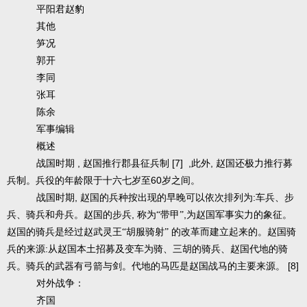
平阳君赵豹
其他
笋况
郭开
李同
张耳
陈余
军事编辑
概述
,
[7] ,
,
战国时期
赵国推行郡县征兵制
此外
赵国还极力推行募
60
兵制。兵役的年龄限于十六七岁至
岁之间。
,
:
战国时期
赵国的兵种按出现的早晚可以依次排列为
车兵、步
,
,
兵、骑兵和舟兵。赵国的步兵
称为“带甲”
为赵国军事实力的象征。
赵国的骑兵是经过赵武灵王“胡服骑射”
的改革而建立起来的。赵国骑
:
兵的来源
从赵国本土招募及变车为骑、三胡的骑兵、赵国代地的骑
[8]
兵。骑兵的武器有弓箭与剑。代地的马匹是赵国战马的主要来源。
对外战争：
齐国