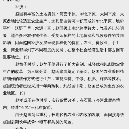
经济：
赵国有丰富的土地资源：河套平原、华北平原、大同平原、太
原盆地比较适宜农业生产，尤其是由黄河冲积而成的华北平原，地势
平坦，沃野千里，水源丰富，赵国领土南北跨度较大，气温差比较明
显，适合多种农作物生长。受复杂多样的土地资源和气候条件的共同
影响，因而赵国经济发展呈现多样化的特征，农业、畜牧业、手工
业、商业都得到了不同程度的发展，在整个社会经济生活中都占据有
[9]
重要地位。
赵简子时期，赵简子便进行了扩大亩制、减轻赋税以刺激农业
生产的改革，为三家分晋、赵氏建国奠定了基础。赵国的农业采用精
耕细作的耕作方式进行生产，重视深耕、中锄、积肥、施肥等技术。
赵国统治者已经采用一年两熟制。到战国中期，赵国已成为重要的农
[9]
业地区。
赵孝成王在位时期，实行货币改革，在石邑（今河北鹿泉境
内）铸造“石邑”三孔布货币。
由于赵国尚武重利，长期轻视农业和内政的发展，而间接导致
赵国后期长年战争中粮草和兵员的问题。