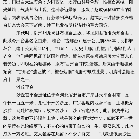
茫，日出自天涯海角；夕阳西坠，太行山群峰争辉，惟檀台高峻，阳
光灿灿，气势甚为壮观。这种豪迈景象，激发了赵成侯称雄立业的壮
志，为表示其言必信、行必果的决心和信心。赵武灵王时曾多次在檀
台信宫大会天下诸侯，并于此发布胡服骑射的重大国策。
宋代时，以邢州龙岗县有檀台之故，将龙冈县改名为邢台县，
355
此系今邢台县名之由来。
檀台（古邢台）建于公元前
年，比邯郸
187
168
丛台（建于公元前
年）早
年，历史上邢台县檀台与邯郸县丛台
齐名，他们共同见证了赵国的辉煌。檀台碑原在顺德府署大堂西东仓
巷旁边，即现在的顺德路，原有“古邢台”碑刻遗迹。后来由于顺德路
拓宽，“古邢台”遗址被平。檀台烟雨”隋唐时即成胜景，明清时是顺德
府十二景之一。
沙丘平台
沙丘宫平台遗址位于今河北省邢台市广宗县大平台村南，是一
个长一百五十米，宽七十米的沙丘。广宗县境内地势平衍，土壤概系
沙质，到处堆积成丘，故古名沙丘。沙丘宫也得名于此。据史书记
载，这片看似不起眼的土地，就是著名的“困龙之地”，威武不可一世
的皇帝在此纷纷落马，不甘心的结束了自己的一生。秦汉以来，此地
成为一方名胜。文人骚客在此留下不少了诗文－－“武灵遗恨满沙丘，