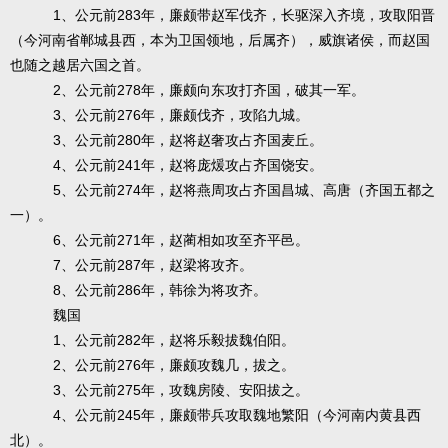
1
283
、公元前
年，廉颇带赵军伐齐，长驱深入齐境，攻取阳晋
（今河南省郸城县西，本为卫国领地，后属齐），威旗诸侯，而赵国
也随之越居六国之首。
2
278
、公元前
年，廉颇向东攻打齐国，破其一军。
3
276
、公元前
年，廉颇伐齐，攻陷九城。
3
280
、公元前
年，赵将赵奢攻占齐国麦丘。
4
241
、公元前
年，赵将庞煖攻占齐国饶安。
5
274
、公元前
年，赵将燕周攻占齐国昌城、高唐（齐国五都之
一）。
6
271
、公元前
年，赵蔺相如攻至齐平邑。
7
287
、公元前
年，赵梁将攻齐。
8
286
、公元前
年，韩徐为将攻齐。
魏国
1
282
、公元前
年，赵将乐毅拔魏伯阳。
2
276
、公元前
年，廉颇攻魏几，拔之。
3
275
、公元前
年，攻魏房陵、安阳拔之。
4
245
、公元前
年，廉颇带兵攻取魏地繁阳（今河南内黄县西
北）。