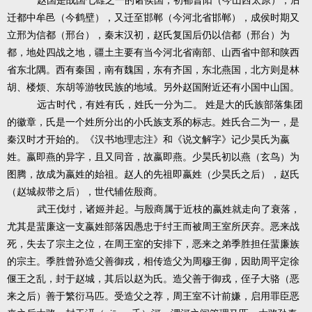
赵国是战国七雄之一的诸侯国，初都晋阳（今山西太原），后
迁都中牟邑（今鹤壁），又迁至邯郸（今河北省邯郸），成侯时期又
立邢为信都（邢台），秦末汉初，赵氏复国后仍以信都（邢台）为
都，地处四战之地，疆土主要有当今河北省南部、山西省中部和陕西
省东北隅。西有秦国，南有魏国，东有齐国，东北燕国，北方则是林
胡、楼烦、东胡等游牧民族的地域。另外赵国附近还有小国中山国。
远古时代，有姓有氏，姓氏一分为二。
姓是大的氏族部落集团
的徽章，氏是一个姓所分出的小氏族支系的标志。姓氏合二为一，是
秦汉时才开始的。《汉书地理志注》和《说文解字》记少昊氏为嬴
姓。嬴即燕的异字，且又同音，故嬴即燕。少昊氏初以燕（玄鸟）为
图腾，故成为嬴姓的始祖。赵人的先祖即嬴姓（少昊氏之后），赵氏
（赵城叔带之后），世代辅佐殷商。
武王伐纣，诸姬并起。与殷商属于近枝的嬴姓就走向了衰落，
尤其是蜚廉这一支嬴姓部落因愚忠于纣王而被周王室所厌弃。恶来战
死，失去了宗主之位，在周王室的安排下，恶来之弟季胜担任蜚廉族
的宗主。季胜曾孙造父善御戎，相传造父为周穆王御，因助周平定徐
偃王之乱，封于赵城，其后以赵为氏。造父善于御戎，侄子大骆（恶
来之后）善于繁衍马匹。受造父之荐，周王室不计前嫌，启用罪臣恶