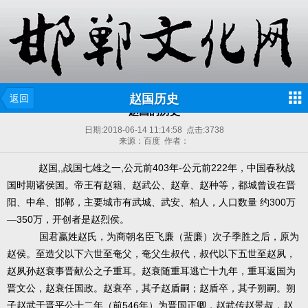
赵国历史
返回
赵国的历史
日期:
2018-06-14 11:14:58
点击:
3738
来源：百度 作者：
,,
,
403
-
222
赵国
战国七雄之一
公元前
年
公元前
年，中国春秋战
国时期诸侯国。帝王有赵籍、赵武公、赵章、赵种等，都城曾设在晋
300
阳、中牟、邯郸，主要城市有武城、武安、柏人，人口数量
约
万
350
—
万，开创者是赵烈侯。
国君嬴姓赵氏，为商朝名臣飞廉（蜚廉）次子季胜之后，原为
赵侯。至造父以下六世至奄父，奄父生叔代，叔代以下五世至赵夙，
赵夙孙赵衰事晋献公之子重耳。赵衰随重耳逃亡十九年，重耳返国为
晋文公，赵衰任国政。赵衰卒，其子赵盾嗣；赵盾卒，其子朔嗣。朔
546
子赵武于晋平公十二年（前
年）为晋国正卿，赵武传赵景叔，赵