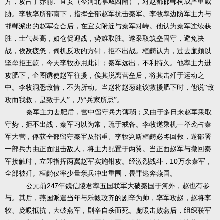
方，攻占了赤丽、宜安（今河北葶城西南），对赵都邯郸构成严重威
胁。李牧率所部南下，指挥全部赵军抗击秦军。李牧率边防军主力与
邯郸派出的赵军会合后，在宜安附近与秦军对峙。他认为秦军连续获
胜，士气甚高，如仓促迎战，势难取胜。遂采取筑垒固守，避免决
战，俟敌疲惫，伺机反攻的方针，拒不出战。桓齮认为，过去廉颇以
坚垒拒王龁，今天李牧亦用此计；秦军远出，不利持久。他率主力进
攻肥下，企图诱使赵军往援，俟其脱离营垒后，将其击歼于运动之
中。李牧洞悉敌情，不为所动。当赵将赵葱建议救援肥下时，他说“敌
攻而我救，是致于人”，乃“兵家所忌”。
秦军主力去肥后，营中留守兵力薄弱；又由于多日来赵军采取
守势，拒不出战，秦军习以为常，疏于戒备。李牧遂乘机一举袭占秦
军大营，俘获全部留守秦军及辎重。李牧判断桓齮必将回救，遂部署
一部兵力由正面阻击敌人，将主力配置于两翼。当正面赵军与撤回秦
10
军接触时，立即指挥两翼赵军实施钳攻。经激烈战斗，
万余秦军，
全部被歼。桓齮仅率少量亲兵冲出重围，畏罪逃奔燕国。
247
公元前
年魏信陵君率五国联军大破秦国于河外，赵也有参
与。其后，燕国派遣当年与乐毅攻齐的剧辛为帅，率军攻赵，赵将李
牧、庞暖抵抗，大破燕军，剧辛自杀而死。庞暖击败燕后，组织联军