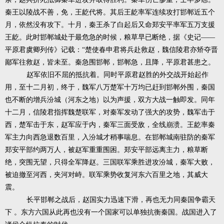
秦王以陵战不善，免，王龁代将。其后王龁率军连续攻打邯郸近五个
月，依然没有攻下。十月，秦王杀了白起后又命郑安平率军五万支援
王龁。此时邯郸城处于最危急的时候，粮草早已断绝，据《史记——
平原君虞卿列传》记载：“楚使春申君将兵赴救赵，魏信陵君亦矫夺晋
鄙军往救赵，皆未至。秦急围邯郸，邯郸急，且降，平原君甚患之。
赵军依旧不屈的抵抗着。同时平原君赵胜的外交战开始起作
用，至十二月初，终于，魏军八万楚军十万均已赶到邯郸外围，秦国
也不断的增兵汾城（河东之地）以为声援，双方大战一触即发。同年
十二月，信陵君指挥魏楚联军，对秦军发动了强大的攻势，魏军击于
西，楚军击于东，赵军应于内，秦军三面受敌，全线崩溃。王龁率秦
军主力向西急退数百里，入汾城才稍事喘息。在邯郸城南驻防的秦军
郑安平部约两万人，被赵军重重围困。郑安平部远离主力，粮草断
绝，突围无望，只得全军降赵。三国联军乘胜进攻汾城，秦军大败，
被迫撤至河西，夹河对峙。联军乘势收复河东六百里之地，其威大
震。
长平邯郸之战后，赵国实力迅速下滑，再也无力同秦国争霸天
下
。东方六国从此再也没有一个国家可以单独抗衡秦国。战国进入了