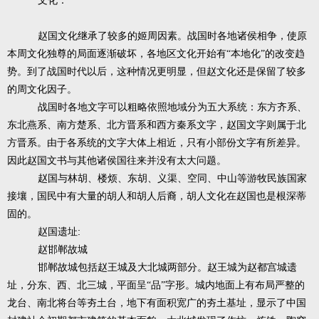
文化：
赵国文化继承了较多的姬周因素。战国时各地诸侯相争，使原
本周文化独尊的局面逐渐破坏，各地区文化开始有“本地化”的改变趋
势。到了战国时代以后，这种情况更明显，但赵文化还是保留了较多
的周文化因子。
战国时各地文字可以粗略依照地域分为五大系统：东方齐系、
东北燕系、南方楚系、北方晋系和西方秦系文字，赵国文字则属于北
方晋系。由于各系统的文字大体上相近，只有小部份文字有所差异。
因此赵国文书与其他诸侯国往来并没有太大问题。
赵国与林胡、楼烦、东胡、义渠、空同、中山等游牧民族国家
接壤，国民中有大量的胡人和胡人后裔，胡人文化在赵国也是根深蒂
固的。
:
赵国遗址
赵邯郸故城
邯郸故城包括赵王城及大北城两部分。赵王城为赵都宫城遗
址，分东、西、北三城，平面呈“品”字形。城内地面上有布局严整的
龙台、南北将台等夯土台，地下有面积宽广的夯土基址，显示了中国