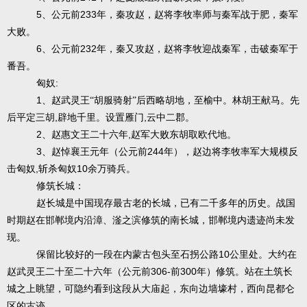
5
233
、公元前
年，秦攻赵，赵将李牧率师与秦军战于肥，秦军
大败。
6
232
、公元前
年，秦又攻赵，赵将李牧迎战秦军，击破秦军于
番吾。
:
匈奴
1
、赵武灵王“胡服骑射”后西略胡地，至榆中。林胡王献马。先
,
,
后平定三胡
辟地千里。设置雁门
云中二郡。
2
,
、赵惠文王二十六年
赵军大败东胡取欧代地。
3
244
、赵悼襄王元年（公元前
年），赵边将李牧率军大规模反
,
10
击匈奴
斩杀匈奴
余万骑兵。
：
修筑长城
赵长城是中国现存最古老的长城，已有二千多年的历史。战国
时期赵在邯郸境内沿漳、滏之滨修筑的南长城，邯郸境内遗迹尚未发
现。
10
保留比较好的一段在内蒙古包头至石拐公路
公里处。大约在
306-
300
赵武灵王二十至二十六年（公元前
前
年）修筑。站在土筑长
城之上眺望，可隐约看到这段从大庙起，东向边墙壕村，西向昆都仑
区的古迹。