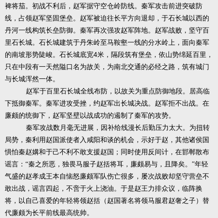
裨将茄。初战不利后，赵军据守空仓岭防线。秦军攻击前进突破防
线，占领赵军坚固堡垒。赵军被迫往长平方向退却，于石长城以西的
丹河一线构筑长垒防御。秦军再次强攻赵军阵地。赵军战败，坚守百
里石长城。石长城建筑于丹朱岭至马鞍壑一线的分水岭上，面向秦军
4
的南坡形势陡峻。石长城底宽
米，隔段筑有堡垒，依山势绵延百里，
只在中段有一天然隘口名为故关，为南北交通的必经之路，筑有城门
与长城浑然一体。
赵军于百里石长城全线布防，以故关为重点防御地段。居高临
下抵御秦军。秦军进攻受挫，约赵军出长城决战。赵军拒不出战。在
廉颇的统御下，赵军坚壁以战成功的遏制了秦军的攻势。
秦军攻战数月毫无进展，因补给线漫长后勤压力太大。为扭转
局势，秦利用赵国派使者入咸阳和谈的机会，示好于赵，其他诸侯国
惧怕秦赵媾和于己不利不敢支援赵国；同时使用反间计，在邯郸散布
谣言：“秦之所恶，独畏马服子赵括将耳，廉颇易与，且降矣。”年轻
气盛的赵孝成王本自恼怒廉颇军队伤亡很多，屡次战败却坚守营垒不
敢出战，谣言四起，不啻于火上浇油。于是赵王力排众议，临阵换
将，以自己喜爱的年轻将领赵括（赵国著名将领马服君赵奢之子）替
代廉颇为长平前线最高统帅。