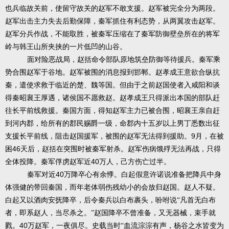
也兵临故关前，使留守故关的赵军不敢支援。赵军被完全分为两段。
赵军出击主力失去后勤保障，秦军抓住有利态势，从两翼攻击赵军。
赵军分兵作战，不能取胜，被秦军压缩在了秦军防御壁垒所在的将军
岭与韩王山所夹挟的一片低凹的山谷。
面对险恶战局，赵括命令部队原地筑垒防御等待援兵。秦军乘
势合围赵军于谷地。赵军被围的消息报到邯郸。赵孝成王意欲合纵抗
秦，遣使求救于临近的楚、魏等国。但由于之前赵国使者入咸阳和谈
得秦昭襄王厚遇，诸侯国不愿救赵。赵孝成王只得派出本国的部队赶
往长平前线救援。秦国方面，得知赵军主力已被合围，昭襄王亲自赶
到河内郡，给所有的郡民赐爵一级，命郡内十五岁以上男丁悉数出征
9
支援长平前线，阻击赵国援军，被围的赵军无法得到援助。
月，在被
46
困
天后，赵括在突围时被秦军射杀。赵军伤病饿殍无法再战，只得
40
全体投降。秦军俘虏赵军近
万人，己方伤亡过半。
40
秦军对近
万降卒心有余悸。白起假意许诺说准备把降兵中身
体强健的带回秦国，而年老体弱伤残幼小的会放归赵国。赵人不疑。
白起又以酒肉安抚降卒，后令秦兵以白布裹头，吩咐说“凡首无白布
者，即系赵人，当尽杀之。”赵国降卒不曾准备，又无器械，束手就
40
戮。
万赵军，一夜俱尽。史载当时“血流淙淙有声，杨谷之水皆变为