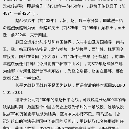
518
458
景叔传赵鞅，即赵简子（前
年—前
年），赵简子传赵襄子（前
457
425
年—前
年）。
403
赵烈侯六年（前
年），韩、赵、魏三家分晋，周威烈王始
325
299
命赵烈侯赵籍为侯。至赵武灵王（前
年—前
年）始称王，至王
222
迁，前
年，灭于秦国。
赵国全境东北与东胡和燕国接界，东与中山及齐国接界，南与
卫、魏、韩三国交错接界，北与楼烦、林胡接界，西与韩、魏两国交
425
386
错接界。国都在晋阳（今太原），前
年迁中牟（今鹤壁），前
372
年赵敬侯迁到邯郸（今河北省邯郸市邯山区），前
年赵成侯立邢
为信都（今河北省邢台市桥东区），为赵之别都，赵国在邯郸、邢台
定都长达一个半世纪。
2018-0
长平之战赵国战败不是因为赵括，而是背后的根本原因
1-01 20:01
260
500
结束于公元前
年的秦赵长平之战，可以说是长达
年的春
秋战国时期，乃至整个中国古代史上最为惨烈的一场战役。这场战役
40
以赵军
万被秦军坑杀为结局，至今令人心悸不已。司马迁在《史
记》给出的说法是赵国中了秦国的反间计，用赵括取代名将廉颇担任
主将，葬送了赵军，遂令“纸上谈兵”的成语留诸后世。但问题在于，