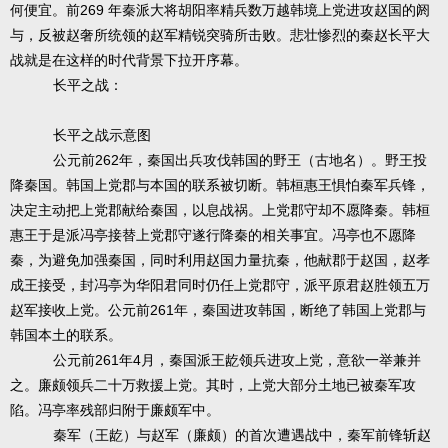
269
何便宜。前
年秦派大将胡阳率精兵数万越韩境上党进攻赵国的阏
与，反被赵奢所统领的赵军精锐突骑所击败。悲壮惨烈的秦赵长平大
战就是在这样的时代背景下拉开序幕。
长平之战：
长平之战示意图
262
公元前
年，秦国出兵攻伐韩国的野王（古地名）。野王投
降秦国。韩国上党郡与本国的联系被切断。韩桓惠王惧怕秦军兵锋，
决定主动把上党郡献给秦国，以息战祸。上党郡守却不愿降秦。韩桓
惠王于是派冯亭接替上党郡守遂行降秦的相关事宜。冯亭也不愿降
秦，为避免加强秦国，同时利用赵国力量抗秦，他献郡于赵国，赵孝
成王接受，封冯亭为华阳君同时仍任上党郡守，派平原君赵胜领五万
261
赵军接收上党。公元前
年，秦国进攻韩国，断绝了韩国上党郡与
韩国本土的联系。
261
4
公元前
年
月，秦国派王龁领兵进攻上党，意欲一举兼并
之。廉颇领兵二十万救援上党。其时，上党大部分土地已被秦军攻
陷。冯亭率残部归附于廉颇军中。
秦军（王龁）与赵军（廉颇）的首次遭遇战中，秦军前锋斩赵