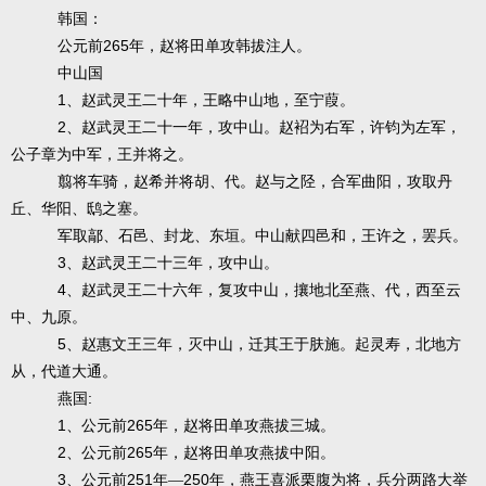
韩国：
265
公元前
年，赵将田单攻韩拔注人。
中山国
1
、赵武灵王二十年，王略中山地，至宁葭。
2
、赵武灵王二十一年，攻中山。赵袑为右军，许钧为左军，
公子章为中军，王并将之。
翦将车骑，赵希并将胡、代。赵与之陉，合军曲阳，攻取丹
丘、华阳、鸱之塞。
军取鄗、石邑、封龙、东垣。中山献四邑和，王许之，罢兵。
3
、赵武灵王二十三年，攻中山。
4
、赵武灵王二十六年，复攻中山，攘地北至燕、代，西至云
中、九原。
5
、赵惠文王三年，灭中山，迁其王于肤施。起灵寿，北地方
从，代道大通。
:
燕国
1
265
、公元前
年，赵将田单攻燕拔三城。
2
265
、公元前
年，赵将田单攻燕拔中阳。
3
251
250
、公元前
年—
年，燕王喜派栗腹为将，兵分两路大举