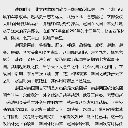
战国时期，北方的赵国自武灵王胡服骑射以来，进行了相当彻
底的军事改革。赵
武灵王志向远大，眼光不凡、意志坚定、立排众议
大胆的推行移风易俗，并选练精锐弩弓骑兵。赵国在六国中率先组建
307
296
起了强大的骑兵部队。在前
年至前
年的十二年间，赵国西破林
胡、楼烦、北灭中山，拓地千余里。
赵国君臣睦、将相和。肥义、楼缓、蔺相如、虞卿、赵胜、赵
奢、廉颇、李牧等良相名将辈出。赵国民风剽悍、崇尚气力、慷慨悲
凉之士甚多，又得兵法之教，故迅速成为战国中后期的北方军事强
国。其崛起速度之快，出乎天下人意料之外，足令六国为之侧目。在
战国中后期，东方三强（魏、齐、楚）相继衰落，秦国之威独步天下
之时，赵国时为中流砥柱，其作用可谓是举足轻重。
赵国对秦国而言可谓是东出的最大的阻碍，秦赵两国统治集团
明争暗斗，尔虞我诈，外交伐谋是越演越烈。武灵王使秦、完璧归赵
与渑池相会等重大外交事件的发生，就是秦赵双方相互试探、暗中较
劲的真实体现。秦昭襄王威震天下，却受辱于赵国大臣蔺相如并非其
心甘情愿，实是迫于赵国实力，不敢造次发难、迫不得已耳。这一轮
政治外交上的较量，秦国外厉内荏，赵国争锋相对，秦国没有讨得任