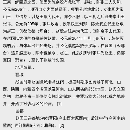
王离，解巨鹿之围。但因为陈余没有救张耳、赵歇，陈张二人失和。
206
公元前
年，项羽自立为西楚霸王，项羽分赵地北部，立张耳为常
山王，都信都，以赵王歇为代王。陈余不服，以三县之兵袭击常山王
205
张耳。公元前
年，张耳败走，投靠汉王刘邦，陈余复立代王赵歇
为赵王，仍都信都（邢台）。赵歇封陈余为代王，但陈余不去代国，
204
在赵国以太傅的身份辅佐赵歇。公元前
年十月（秦历），韩信灭
魏豹后，与张耳出井陉击赵。井陉之战赵军败于汉军，在襄国（今邢
台）追杀赵王歇，陈余也被杀，赵亡。此后刘邦封张耳为赵王，仍都
襄国（邢台），至其子张敖时失国。
地理编辑：
疆域
战国时期赵国疆域非常辽阔，极盛时期版图跨越了河北、山
西、陕西、内蒙四个省区以及河南、山东两省的部分地区。赵氏立国
之初，赵襄子甫一即位便实施北进战略，并逐渐将大部分代戎之地兼
[1]
并，开始了对该地区的经营。
国都
:
(
),
(
赵国三选都地
初都晋阳
今山西太原西南
后迁中牟
今河南鹤
),
(
)
[2]
壁西
再迁邯郸
今河北邯郸
。