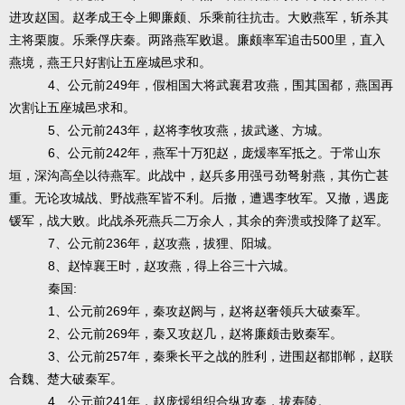
进攻赵国。赵孝成王令上卿廉颇、乐乘前往抗击。大败燕军，斩杀其
500
主将栗腹。乐乘俘庆秦。两路燕军败退。廉颇率军追击
里，直入
燕境，燕王只好割让五座城邑求和。
4
249
、公元前
年，假相国大将武襄君攻燕，围其国都，燕国再
次割让五座城邑求和。
5
243
、公元前
年，赵将李牧攻燕，拔武遂、方城。
6
242
、公元前
年，燕军十万犯赵，庞煖率军抵之。于常山东
垣，深沟高垒以待燕军。此战中，赵兵多用强弓劲弩射燕，其伤亡甚
重。无论攻城战、野战燕军皆不利。后撤，遭遇李牧军。又撤，遇庞
锾军，战大败。此战杀死燕兵二万余人，其余的奔溃或投降了赵军。
7
236
、公元前
年，赵攻燕，拔狸、阳城。
8
、赵悼襄王时，赵攻燕，得上谷三十六城。
:
秦国
1
269
、公元前
年，秦攻赵阏与，赵将赵奢领兵大破秦军。
2
269
、公元前
年，秦又攻赵几，赵将廉颇击败秦军。
3
257
、公元前
年，秦乘长平之战的胜利，进围赵都邯郸，赵联
合魏、楚大破秦军。
4
241
、公元前
年，赵庞煖组织合纵攻秦，拔寿陵。