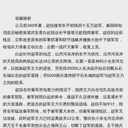
胡服骑射
260
公元前
年夏，赵括接管长平前线四十五万赵军。秦国得知
消息后秘密派遣武安君白起抵达长平接替王龁指挥秦军。赵括到达前
线后，立即改变原有的军事部署和防守战略并撤换大批中下级军官，
收缩兵力准备主动出击，企图一战歼灭秦军，收复上党。
白起针对赵军的动态，以丹河东岸的长平为依托，沿丹河东岸
18
的天然髙岗构筑起长达
公里的主阵地，右翼一直延伸到小仓东河北
25000
岸，以抵御赵军主力的进攻。另安排
人在决战开始后切断从石
5000
长城出击的赵军退路；另
骑兵遮绝留守石长城的赵军与赵军主力
之间的联系。
赵括在对秦军所知甚少的情况下，指挥主力出击屯扎在故关前
的秦军部队。秦军按照白起的将令，接战不久后便诈败，沿直通长平
的大道逃跑，把追击的赵军主力引诱到预设战场。赵括不知中计，指
挥全军猛攻秦军阵地，给予秦军重大杀伤，但秦军顽强抵抗，赵军无
12
法攻破。此时赵军主力已经远离故关
公里。预伏在小东仓河北岸的
两万五千名秦军突然出击占领韩王山，切断了赵军的退路。五千骑兵