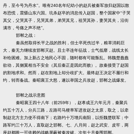
240
丹，至今号为丹水”。唯有
名年纪幼小的赵兵被秦军放归赵国以散
布恐慌，震慑山东六国。坑杀赵卒的消息传入赵国，整个国家中“子哭
其父，父哭其子，兄哭其弟，弟哭其兄，祖哭其孙，妻哭其夫，沿街
满市，号痛之声不绝”。
邯郸之战：
秦虽然取得长平之战的胜利，但士卒死伤过半，粮草消耗巨
大，秦无力继续攻邯郸灭赵。且士卒连年征战，士气低靡，战线太长
补给困难。加上新占之地民心不固，随时都有可能叛乱。韩魏楚蠢蠢
欲动，其侧翼相当不安全（其后秦正是因此而败）。故秦接受了赵国
的割地求和。然而，赵在割地上却分歧扩大。最终赵王决定不履行和
约，转而备战。秦昭襄王大怒，遂以举国之兵攻赵，邯郸之战爆发。
邯郸之战示意图
259
秦昭襄王四十八年（前
年），赵孝成王六年元月，秦聚兵
约五十万人，分兵三路，左路司马梗率军进攻赵之太原，取之，以牵
制赵北方主力使不得南下；右路约十万增兵南阳，以拒魏楚联军；中
路军约三十万人，直取赵之邯郸。七、八月间，赵之武安、皮牢，两
座赵都唯一可依赖的战略屏蔽被秦攻破。次年十月秦围邯郸。