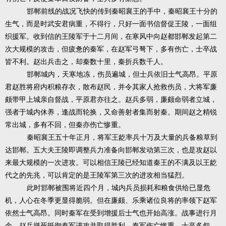
邯郸前线的战况飞快的传到秦昭襄王的手中，秦昭襄王十分的
生气，而是时武安君病重，不得行，只好一面书信督促王陵，一面组
织援军。收到信的王陵军于十二月间，在寒风中向赵都邯郸发起第二
次大规模的攻击，但疲惫的秦军，在赵军弓弩下，多有伤亡，士卒战
皆不利。赵出兵击之，却秦数十里，秦折兵数千人。
邯郸城内，天寒地冻，伤员遍城，但士兵依旧士气高昂。平原
君赵胜将府内积粮存衣，散布赵民，并令其家人抢救伤员，大将军廉
颇带甲上城亲自督战，平原君亦往之。赵兵多弱，廉颇命弱者立城，
强者于城内休养，逢战而轮换，又命善射者集而射秦。期间赵之精锐
常出城，多有不回，但秦亦伤亡惨重。
秦昭襄王五十年正月，将军王龁率兵十万及大量的兵备粮草到
达邯郸。五大夫王陵即调整兵力准备向邯郸发动第三次，也是攻赵以
来最大规模的一次进攻。可以相信王陵已经知道秦王的不满及以王龁
代之的先兆，可以肯定的是王陵军第三次的进攻相当猛烈。
此时邯郸被围将近四个月，城内兵员损耗和粮食供给已显危
机，人心在冬季更显得脆弱。但在廉颇、乐乘诸位良将的率领下赵军
依然士气高昂。同时秦军在受到增援后士气也开始高涨。战事进行月
余，赵兵拼死抵御秦军进攻并取得胜利。秦军伤亡惨重，士卒多怨。