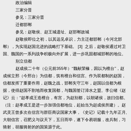
政治编辑
三家分晋
参见：三家分晋
迁都邯郸
参见：赵敬侯、赵王城遗址、赵邯郸故城
赵敬侯即位之初，以其远见卓识，力主迁都邯郸（今河北邯
[3]
郸），为实现赵国北进的战略打下基础。
之后，赵敬侯通过对卫
国、魏国的一系列战争积极向外扩展，进一步巩固都城邯郸的地位。
别立信都
355
赵成侯二十年（公元前
年）“魏献荣椽，因以为檀台”，赵
成候立邢（今邢台）为信都，筑有檀台和信宫。作为双都制的赵国，
信都发挥了重要作用，赵魏之战，邯郸失守三年，赵国以信都为根
据，使得赵国不割地而收复国都，与魏国签订漳水之盟。李公绪《赵
记》云：“赵孝成王造檀台，有宫，为赵别都，以朝诸侯，故曰信都。
（注：赵孝成王是进一步加强信都地位，起始当为赵成侯所建）。赵
,
武灵王曾多次在信宫与群臣商议国家大事，《史记》记载十九年正月
大朝信宫，召肥义与议天下，五日而毕，遂下令易胡服，改兵制，习
骑射，胡服骑射的的国策源于此。