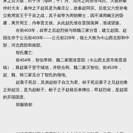
qi
n
来之后大骆，封于汧（
ā
，千）河、渭河之间管理马匹。大骆孙秦
仲封大夫，秦仲之子赵其是为秦庄公，故秦赵同宗。后造父六世孙奄
父救周宣王于千亩之战，其子叔带为周朝卿士，因不满周幽王的昏
庸，离开周王，侍奉晋文侯。从此赵氏便在晋国落脚，渐成望族。
403
在前
年，叔带之后赵烈侯与韩魏三家分晋，建立赵国。赵
403
228
国生存于公元前
年——公元前
年，领土大致为今山西北部和中
部，河北西部和南部。
:
智氏覆亡
454
前
年，智伯率韩、魏二家围攻晋阳（今山西太原市南晋源
453
镇），襄赵襄子坚守城池，并联合韩、魏二家灭智伯。前
年，
赵、魏、韩三家瓜分了智氏的领地。
赵襄子死后，其弟赵桓子自立为君。桓子死后襄子之兄赵伯鲁
之孙赵浣，是为赵献子。献子之子赵籍后来继位，即赵烈侯，是赵国
的开国国君。
:
胡服骑射