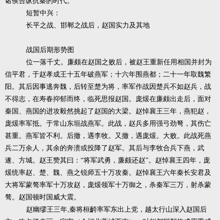
诸侯合纵抗秦的时代。
短暂中兴：
长平之战、邯郸之战后，赵国实力及其地
战国后期形势图
位一落千丈。廉颇在赵国之败后，被赵王重新任用相国并封为
信平君，于赵孝成王十五年破燕军；十六年围燕都；二十一年取魏繁
阳。其后因事逃奔魏，后转至楚为将，率军作战因楚兵不如赵兵，战
不得志，在寿春抑郁而终，临死思报赵国。庞煖在廉颇出走后，面对
秦国、燕国的进攻毅然挑起了赵国的大梁。赵悼襄王三年，燕犯赵，
庞煖率军抵。于常山东垣战燕军。此战，赵兵多用强弓劲弩，其伤亡
甚重。燕军皆不利。后撤，遇李牧。又撤，遇庞煖。大败。此战死燕
兵二万余人，其余的奔溃或投降了赵军。其后与李牧合兵下燕，武
遂、方城。赵王赞其曰：“将军武勇，廉颇还赵”。赵悼襄王四年，庞
煖统率赵、楚、魏、燕之锐师五十万攻秦。赵悼襄王六年秦长安君及
大将军蒙骜率军十万攻赵，庞煖领军十万御之，杀秦军三万，射杀蒙
骜。赵国顿时国威大震。
,
赵幽缪王三年
秦将桓齮率军东出上党，越太行山深入赵国后