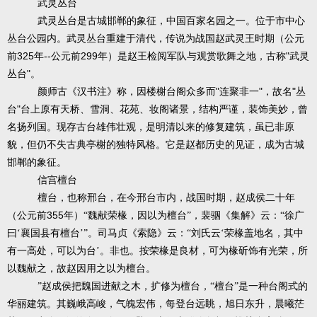
武灵丛台
武灵丛台是古城邯郸的象征，中国百家名园之一。位于市中心
丛台公园内。武灵丛台重建于清代，传说为战国赵武灵王时期（公元
325
--
299
"
前
年
公元前
年）是赵王检阅军队与观赏歌舞之地，古称
武灵
"
丛台
。
"
"
"
颜师古《汉书注》称，因楼榭台阁众多而
连聚非一
，故名
丛
"
台
台上原有天桥、雪洞、花苑、妆阁诸景，结构严谨，装饰美妙，曾
名扬列国。现存古台雄伟壮观，是明清以来的修复建筑，虽已非原
貌，但仍不失古典亭榭的独特风格。它是赵都历史的见证，成为古城
邯郸的象征。
信宫檀台
檀台，也称邢台，在今邢台市内，战国时期，赵成侯二十年
355
（公元前
年）“魏献荣椽，因以为檀台”，裴骃《集解》云：“徐广
曰‘襄国县有檀台’”。司马贞《索隐》云：“刘氏云‘荣椽盖地名，其中
有一高处，可以为台’。非也。按荣椽是良材，可为椽斫饰有光荣，所
以魏献之，故赵因用之以为檀台。
”赵成侯把魏国进献之木，扩修为檀台，“檀台”是一种台阁式的
华丽建筑。其巍峨高峻，气魄宏伟，每登台远眺，旭日东升，晨曦茫