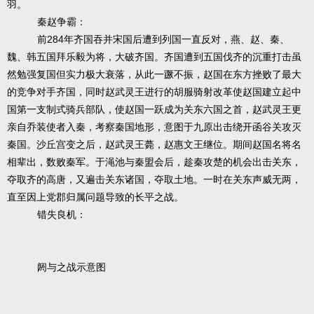
羽。
秦赵争霸：
284
前
年齐国吞并宋国后遭到列国一直反对，燕、赵、秦、
魏、韩五国拜乐毅为将，大破齐国。齐国遭到五国伐齐的沉重打击虽
然勉强复国但实力极大衰落，从此一蹶不振，赵国在东方挫败了最大
的竞争对手齐国，同时赵武灵王进行的胡服骑射改革使赵国建立起中
国第一支制式骑兵部队，使赵国一跃成为关东六国之首，赵武灵王更
亲自乔装使者入秦，考察秦国地形，意图于九原出击绕开函谷关攻灭
秦国。沙丘宫变之后，赵武灵王薨，赵惠文王继位。期间赵国名将名
相辈出，数败秦军。于渑池与秦盟会后，趁秦攻楚的机会出击关东，
夺取齐的高唐，又遍击关东诸国，夺取土地。一时在关东声威无两，
直至因上党郡归属问题导致的长平之战。
错失良机：
阏与之战示意图