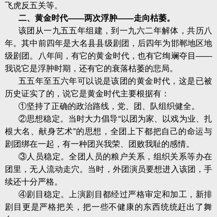
飞虎反五关等。
二、黄金时代——两次浮肿——走向枯萎。
该团从一九五五年组建，到一九六二年解体，共历八
年。其中前四年是大名县县级剧团，后四年为邯郸地区地
级剧团。八年间，有它的黄金时代，也有它绚斓夺目——
我说它是浮肿时期，还有它的衰落枯萎的悲局。
五五年至五六年可以说是该团的黄金时代，这是已被
历史证实了的，说它是黄金时代主要根据有：
①坚持了正确的政治路线，党、团、队组织健全。
②思想稳定。当时大力倡导“以团为家、以戏为业、扎
根大名、献身艺术”的思想，全团上下都把自己的命运与
剧团绑在一起，有一种团兴我荣、团败我耻的感情。
③人员稳定。全团人员的粮户关系，组织关系等办在
团里，无人流动走穴。当时，外团演员要想进入该团，手
续还十分严格。
④剧目稳定。上演剧目都经过严格审定和加工，新排
剧目更是严格把关，把一些不健康的东西统统赶出了舞