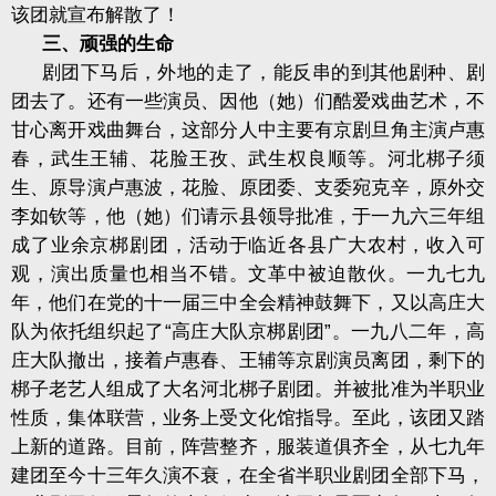
该团就宣布解散了！
三、顽强的生命
剧团下马后，外地的走了，能反串的到其他剧种、剧
团去了。还有一些演员、因他（她）们酷爱戏曲艺术，不
甘心离开戏曲舞台，这部分人中主要有京剧旦角主演卢惠
春，武生王辅、花脸王孜、武生权良顺等。河北梆子须
生、原导演卢惠波，花脸、原团委、支委宛克辛，原外交
李如钦等，他（她）们请示县领导批准，于一九六三年组
成了业余京梆剧团，活动于临近各县广大农村，收入可
观，演出质量也相当不错。文革中被迫散伙。一九七九
年，他们在党的十一届三中全会精神鼓舞下，又以高庄大
队为依托组织起了“高庄大队京梆剧团”。一九八二年，高
庄大队撤出，接着卢惠春、王辅等京剧演员离团，剩下的
梆子老艺人组成了大名河北梆子剧团。并被批准为半职业
性质，集体联营，业务上受文化馆指导。至此，该团又踏
上新的道路。目前，阵营整齐，服装道俱齐全，从七九年
建团至今十三年久演不衰，在全省半职业剧团全部下马，