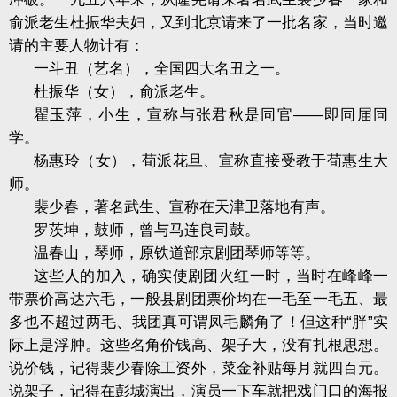
俞派老生杜振华夫妇，又到北京请来了一批名家，当时邀
请的主要人物计有：
一斗丑（艺名），全国四大名丑之一。
杜振华（女），俞派老生。
瞿玉萍，小生，宣称与张君秋是同官——即同届同
学。
杨惠玲（女），荀派花旦、宣称直接受教于荀惠生大
师。
裴少春，著名武生、宣称在天津卫落地有声。
罗茨坤，鼓师，曾与马连良司鼓。
温春山，琴师，原铁道部京剧团琴师等等。
这些人的加入，确实使剧团火红一时，当时在峰峰一
带票价高达六毛，一般县剧团票价均在一毛至一毛五、最
多也不超过两毛、我团真可谓凤毛麟角了！但这种“胖”实
际上是浮肿。这些名角价钱高、架子大，没有扎根思想。
说价钱，记得裴少春除工资外，菜金补贴每月就四百元。
说架子，记得在彭城演出，演员一下车就把戏门口的海报