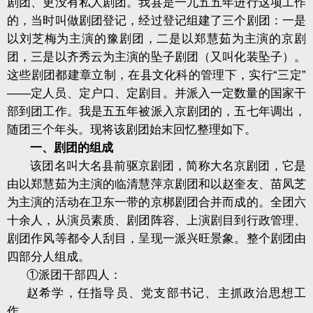
剧团、更没有私人剧团。我县是一九五五年进行这项工作
的，当时叫做剧团登记，经过登记组建了三个剧团：一是
以刘芝梅为主演的豫剧团，二是以郑慧茹为主演的京剧
团，三是以齐秀云为主演的坠子剧团（又叫化装坠子）。
这些剧团都建章立制，在县文化科的管理下，实行“三定”
——定人员、定户口、定剧目。并派入一定数量的国家干
部到团工作。我是五五年被派入京剧团的，五七年调出，
随团三个年头。现将该剧团始末回忆整理如下。
一、剧团的组成
该团名叫大名县前驱京剧团，简称大名京剧团，它是
由以郑慧茹为主演的临清慧萍京剧团和以赵奎友、苗凤芝
为主演的活动在卫东一带的京梆剧团合并而成的。全团六
十余人，从演员素质、剧团阵容、上演剧目到行政管理、
剧团作风等都令人刮目，呈现一派兴旺景象。整个剧团由
四部分人组成。
①派团干部四人：
赵希学，任指导员、党支部书记、主抓政治思想工
作。