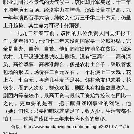
职业剧团很不景气的大气候中，该团却异军突起，十三年
平均年演五百场。经济实力在增强、演出质量在提高，九
一年年演四百零六场，纯收入七万三千零二十六元，仍呈
上升趋势。其生命力可谓十分顽强。
一九九二年春节前，该团的几位负责人回县汇报工
作，笔者得知，他们十三年来没向国家要一分钱补贴，完
全是自办、自养、自繁。他们的演出阵地多在贫困、偏远
农村。几乎没进过县城以上剧场。没有“三高” ——高价演
员、高价戏票、高标准舞台，多是农村土台子，采取管饭
包场的形式，场价在二百元左右，一个村演上三天戏，花
上六、七百元，再磨几斗麦子足矣。邻村亲友也来看，花
钱少、看的人次多，群众欢迎，剧团也有相当数量收入。
剧团内等差较小，最高工资与最低工资始终控制在四比一
之内。更重要的是有一把子献身戏剧事业的戏迷，他
（她）们说：只要能唱戏就满足了，收入少，生活苦都不
怕！——这就是该团十三年来长盛不衰的奥秘。
链接；
http://www.handanwenhua.net/damingfu/2021-07-21/45