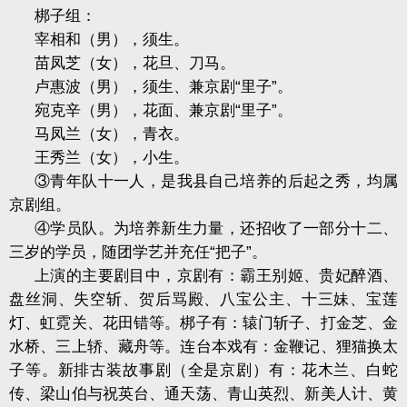
梆子组：
宰相和（男），须生。
苗凤芝（女），花旦、刀马。
卢惠波（男），须生、兼京剧“里子”。
宛克辛（男），花面、兼京剧“里子”。
马凤兰（女），青衣。
王秀兰（女），小生。
③青年队十一人，是我县自己培养的后起之秀，均属
京剧组。
④学员队。为培养新生力量，还招收了一部分十二、
三岁的学员，随团学艺并充任“把子”。
上演的主要剧目中，京剧有：霸王别姬、贵妃醉酒、
盘丝洞、失空斩、贺后骂殿、八宝公主、十三妹、宝莲
灯、虹霓关、花田错等。梆子有：辕门斩子、打金芝、金
水桥、三上轿、藏舟等。连台本戏有：金鞭记、狸猫换太
子等。新排古装故事剧（全是京剧）有：花木兰、白蛇
传、梁山伯与祝英台、通天荡、青山英烈、新美人计、黄