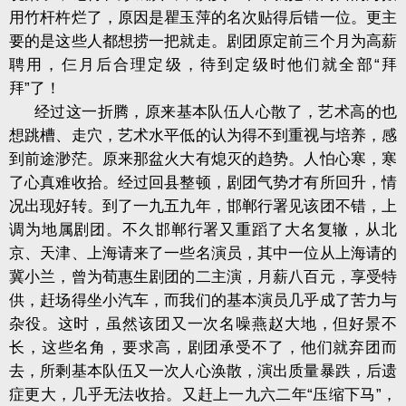
用竹杆杵烂了，原因是瞿玉萍的名次贴得后错一位。更主
要的是这些人都想捞一把就走。剧团原定前三个月为高薪
聘用，仨月后合理定级，待到定级时他们就全部“拜
拜”了！
经过这一折腾，原来基本队伍人心散了，艺术高的也
想跳槽、走穴，艺术水平低的认为得不到重视与培养，感
到前途渺茫。原来那盆火大有熄灭的趋势。人怕心寒，寒
了心真难收拾。经过回县整顿，剧团气势才有所回升，情
况出现好转。到了一九五九年，邯郸行署见该团不错，上
调为地属剧团。不久邯郸行署又重蹈了大名复辙，从北
京、天津、上海请来了一些名演员，其中一位从上海请的
冀小兰，曾为荀惠生剧团的二主演，月薪八百元，享受特
供，赶场得坐小汽车，而我们的基本演员几乎成了苦力与
杂役。这时，虽然该团又一次名噪燕赵大地，但好景不
长，这些名角，要求高，剧团承受不了，他们就弃团而
去，所剩基本队伍又一次人心涣散，演出质量暴跌，后遗
症更大，几乎无法收拾。又赶上一九六二年“压缩下马”，