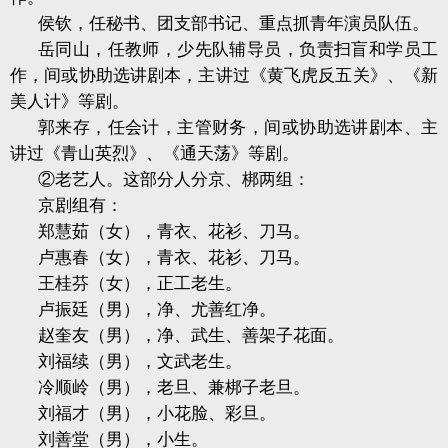
侯钦，任秘书、团支部书记、重点抓青年演员队伍。
岳同山，任教师，少先队辅导员，负责扫盲和学员工
作，间或协助选讲剧本，主讲过《黄飞虎反五关》、《新
美人计》等剧。
郭来存，任会计，主管财务，间或协助选讲剧本、主
讲过《青山英烈》、《通天荡》等剧。
②老艺人。这部分人分京、梆两组：
京剧组有：
郑慧茹（女），青衣、花衫、刀马。
卢惠春（女），青衣、花衫、刀马。
王桂芬（女），正工老生。
卢振廷（男），净、尤善红净。
赵奎友（男），净、武生、善架子花面。
刘福续（男），文武老生。
冷顺岭（男），老旦、兼梆子老旦。
刘福才（男），小花脸、彩旦。
刘善堂（男），小生。