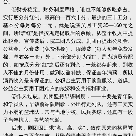
台。
⑤财务稳定。财务制度严格，谁也不能够多吃多占。
实行底分分红制。最高的一百六十分，最少的三十五分，
基本分每月每分一元，就是说演员月工资
35
—
160
元之
间。所谓“红”是指按规定提取后的余额。从整个收入中提
出税金、宣传费后，院二团八分成。剧团再提出公积金、
公益金、伙食费（免费供餐）、服装费（每人每年免费发
棉、单衣各一套）外，下余部分则为“红”，是为演员分配
的，如按底分分“红”之后还有剩余，一般都存起来，到收
入不佳的月份使用，做到以盈补缺，保证全年满薪，所以
演员收入是有保证的。公积金主要用于购置服装、道俱。
公益金主要用于困难户的救济和公共福利事业。
⑥作风过硬。剧团坚持早练制度，——主要是青年队
和学员队，早饭前站队唱歌，外出行走列队。还有二支实
力不弱的篮球队，常与当地学校、民兵赛球，还真有一股
子当年抗大、鲁艺的气派。
后来，剧团因追求“名、高、尖”，致使原来的格局被
冲破。一九五六年末，从隆尧请来著名武生裴少春一家和