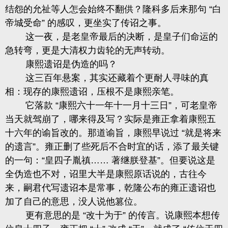
结怨的允祉等人怎会始终不翻供？隆科多后来那句 “白
帝城受命” 的感叹，更坐实了传诏之事。
这一夜，是老皇帝最后的决断，是皇子们命运的
急转弯，更是大清权力齿轮的无声转动。
康熙遗诏是伪造的吗？
这三百年悬案，其实还藏着个更耐人寻味的真
相：现存的康熙遗诏，压根不是康熙亲笔。
它落款 “康熙六十一年十一月十三日”，可老皇帝
当天就驾崩了，哪来得及写？实际是雍正拿着康熙五
十六年的谕旨改的。那道谕旨，康熙早说过 “就是将来
的遗言”。雍正删了些死后不合时宜的话，添了最关键
的一句：“皇四子胤禛…… 著继朕登基”。但要说这是
全伪造也不对，诏里大半是康熙原话说的，古往今
来，嗣君代写遗诏本是常事，乾隆公布的雍正遗诏也
加了自己的意思，没人说他篡位。
更有意思的是 “改十为于” 的传言。说康熙本想传