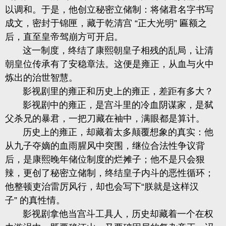
以调和。于是，他创立秘密立储制：将储君名字书写
成文，密封于锦匣，藏于乾清宫 “正大光明” 匾额之
后，直至皇帝驾崩方可开启。
这一制度，终结了康熙朝皇子相残的乱局，让清
朝皇位传承有了安稳章法。这便是雍正，从血与火中
炼出的治世智慧。
影视剧里的雍正和历史上的雍正，差距有多大？
影视剧中的雍正，是宫斗里的冷血阴谋家，是弑
父杀兄的暴君，一把刀藏在袖中，满眼都是算计。
历史上的雍正，却藏着太多颠覆想象的真实：他
从九子夺嫡的血雨腥风中突围，继位合法性争议背
后，是康熙晚年储位制度的烂摊子；他不是只会狠
辣，更创了秘密立储制，终结皇子内斗的恶性循环；
他整顿吏治雷厉风行，却也会写下“朕就是这样汉
子” 的真性情。
影视剧拿他当宫斗工具人，历史却藏着一个在权