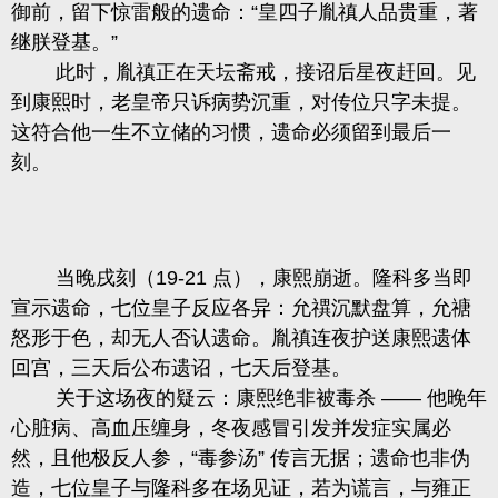
御前，留下惊雷般的遗命：“皇四子胤禛人品贵重，著
继朕登基。”
此时，胤禛正在天坛斋戒，接诏后星夜赶回。见
到康熙时，老皇帝只诉病势沉重，对传位只字未提。
这符合他一生不立储的习惯，遗命必须留到最后一
刻。
当晚戌刻（19-21 点），康熙崩逝。隆科多当即
宣示遗命，七位皇子反应各异：允禩沉默盘算，允禟
怒形于色，却无人否认遗命。胤禛连夜护送康熙遗体
回宫，三天后公布遗诏，七天后登基。
关于这场夜的疑云：康熙绝非被毒杀 —— 他晚年
心脏病、高血压缠身，冬夜感冒引发并发症实属必
然，且他极反人参，“毒参汤” 传言无据；遗命也非伪
造，七位皇子与隆科多在场见证，若为谎言，与雍正