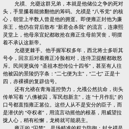
允禩、允禵这群兄弟，本就是他储位之争的死对
头，手里攥着能掀翻他的筹码。允禩是 “八爷党” 的核
心，朝堂上半数人曾是他的拥趸。即便雍正封他为廉
亲王，他仍在背后散布 “新君会杀我” 的流言，连康熙
灵堂上，他母亲宜妃都敢抢在雍正生母前哭丧，明摆
着不承认这新帝。
允禵更棘手。他手握军权多年，西北将士多听其
号令，回京后对着雍正冷脸相对，连侍卫提醒都敢怒
斥。民间更疯传 “圣祖本想传位十四爷”，甚至有人往
他被囚的景陵扔字条：“二七便为主”，“二七” 正是十
四，赤裸裸的复辟信号。
还有允禟在青海遥控势力，允䄉公然抗命，街头
传单写着 “八佛被囚，军民怨新主”，连 “十月作乱” 的
口号都直指雍正篡位。这些人从不是安分的臣子，而
是潜伏的 “夺权者”，用流言动摇他的根基，用威望拉
拢人心，稍有松懈，龙椅就可能易主。
雍正的 “囚禁”，是场精准的权力防御：封允禩是