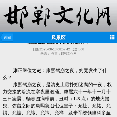
风景区
返回
雍正到底是篡位者，还是真命天子？
日期:
2025-08-13 08:57:42
点击:
866
来源： 作者：邯郸文化网
雍正继位之谜：康熙驾崩之夜，究竟发生了什
么？
康熙驾崩之夜，是清史上最扑朔迷离的一夜，权
力交接的暗流在寒夜里汹涌。康熙六十一年十一月十
三日凌晨，畅春园病榻前，丑时（1-3 点）的烛火摇
曳。弥留之际的康熙急召七位皇子：允祉、允祐、允
禩、允禟、允䄉、允祹、允祥，及步军统领隆科多至