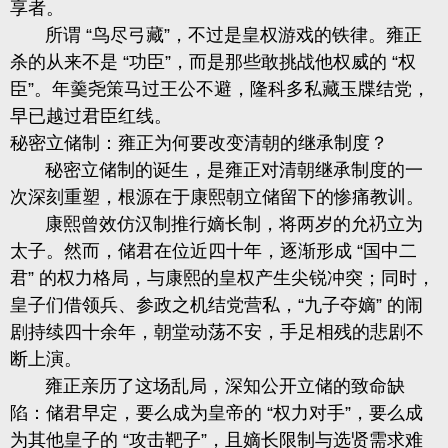
享者。
所谓 “鸟尽弓藏”，不过是皇权游戏的铁律。雍正
杀的从来不是 “功臣”，而是那些敢挑战他权威的 “权
臣”。年羹尧策马过王公不避，隆科多私藏玉牒结党，
早已越过君臣红线。
秘密立储制
：雍正为何要改变清朝的继承制度？
秘密立储制的诞生，是雍正对清朝继承制度的一
次深刻重塑，根源在于康熙朝立储留下的惨痛教训。
康熙曾效仿汉制推行嫡长制，将两岁的允礽立为
太子。然而，储君在位近四十年，逐渐形成 “国中二
君” 的权力格局，与康熙的皇权产生尖锐冲突；同时，
皇子们借领兵、参政之机结党营私，“九子夺嫡” 的闹
剧持续四十余年，朝堂动荡不安，手足相残的悲剧不
断上演。
雍正亲历了这场乱局，深知公开立储的致命缺
陷：储君早定，要么成为皇帝的 “权力对手”，要么成
为其他皇子的 “攻击靶子”，且嫡长限制与选贤需求难