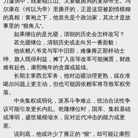
力漩涡中，既要稳江山、又要破困局的复杂帝王。冯
尔康在《何以为帝》里撕开的，正是这层被剧情模糊
的真相：黄袍之下，他首先是个政治家，其次才是故
事里的 “狠角儿”。
如果继位的是允禵，清朝的历史会怎样改写？
若允禵继位，清朝历史或走向另一番面貌：
他依赖八爷党与军中旧部，难像雍正那样动士
绅、旗人既得利益，摊丁入亩等改革可能搁置，财政
难有起色，康熙晚年的贪腐或延续。
长期主掌西北军务，他对边疆治理更熟，或在
准
噶尔问题
上更主动，但也可能因依赖军将导致军权旁
落。
中央集权或弱化，派系斗争难止，统治合法性争
议可能引发更长内乱。乾隆继位时，国库、集权基础
或薄弱，盛世规模缩水，应对近代冲击的能力或更
差。
说到底，他或许少了雍正的 “狠”，却可能让康熙