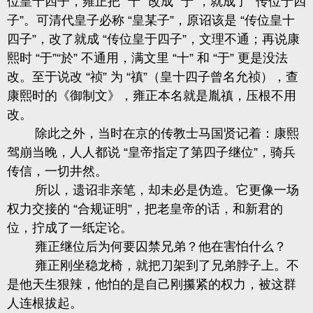
位皇十四子，雍正把 “十” 改成 “于”，就成了 “传位于四
子”。可清代皇子必称 “皇某子”，原诏该是 “传位皇十
四子”，改了就成 “传位皇于四子”，文理不通；再说康
熙时 “于”“於” 不通用，满文里 “十” 和 “于” 更是没法
改。至于说改 “祯” 为 “禛”（皇十四子曾名允祯），查
康熙时的《御制文》，雍正本名就是胤禛，压根不用
改。
除此之外，当时在京的传教士马国贤记着：康熙
驾崩当晚，人人都说 “皇帝指定了第四子继位”，骑兵
传信，一切井然。
所以，遗诏非亲笔，却未必是伪造。它更像一场
权力交接的 “合规证明”，把老皇帝的话，和新君的
位，拧成了一纸定论。
雍正继位后为何要囚禁兄弟？他在害怕什么？
雍正刚坐稳龙椅，就把刀架到了兄弟脖子上。不
是他天生狠辣，他怕的是自己刚攥紧的权力，被这群
人连根拔起。