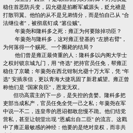
稳住首恶防兵变，囚允禵是掐断军威源头，贬允禟是
打散羽翼。他怕的从不是兄弟情分，而是怕自己从 “合
法继位者”，被彻底钉成 “篡位贼”。
年羹尧和隆科多之死：雍正为何要除掉功臣？
年羹尧与隆科多，这对雍正登基的 “左膀右臂”，
为何落得一个赐死、一个圈毙的结局？
他们曾是雍正最倚重的人：隆科多以内阁大学士
之权封锁京城九门，用 “佟选” 把持官员任免，帮雍正
稳住了京畿；年羹尧在西北钳制允禵十万大军，凭 “年
选” 安插亲信，更以青海大捷巩固了新君威望。雍正曾
称他们是 “国家良臣”，恩宠无双。
但功高震主的下一步，是失控的贪婪。隆科多把
吏部当成私产，官员任免全凭一己之私；年羹尧在军
中说一不二，连皇帝的恩诏都敢怠慢不跪。他们结党
营私，甚至让朝堂出现 “恩威出自二臣” 的流言。这戳
中了雍正最敏感的神经：他要的是绝对皇权，而非共