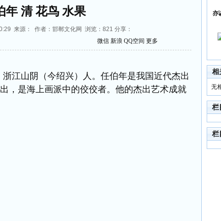
伯年 清 花鸟 水果
亦
09:10:29 来源： 作者：邯郸文化网 浏览：
821
分享：
微信
新浪
QQ空间
更多
相
），浙江山阴（今绍兴）人。任伯年是我国近代杰出
无
突出，是海上画派中的佼佼者。他的杰出艺术成就
栏
栏