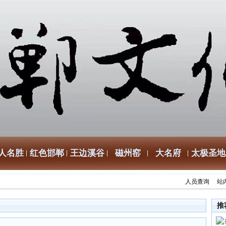
人名胜
红色邯郸
王边溪谷
磁州窑
大名府
太极圣地
人员查询
站
推