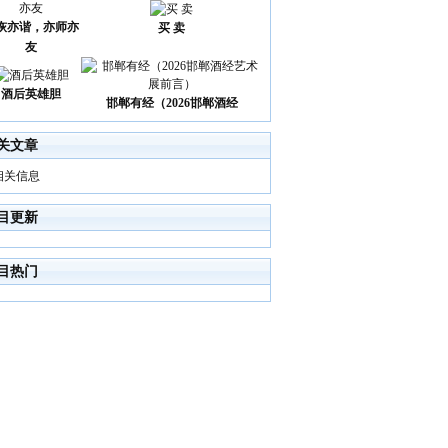
诙亦谐，亦师亦
买 卖
友
酒后英雄胆
邯郸有经（2026邯郸酒经
关文章
相关信息
目更新
目热门