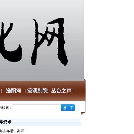
滏阳河
流溪别院
丛台之声
内检索：
荐资讯