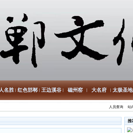
人名胜
红色邯郸
王边溪谷
磁州窑
大名府
太极圣地
人员查询
站
推