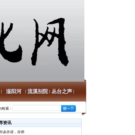
滏阳河
流溪别院
丛台之声
内检索：
荐资讯