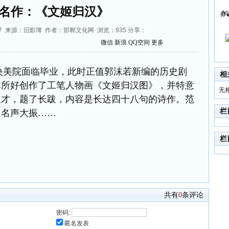
名作：《文姬归汉》
亦
:27:47 来源：旧影簿 作者：邯郸文化网 浏览：
935
分享：
微信
新浪
QQ空间
更多
央美院面临毕业，此时正值郭沫若新编的历史剧
相
其所好创作了工笔人物画《文姬归汉图》，并特意
无
人才，题了长跋，内容是长达四十八句的诗作。范
栏
，名声大振……
栏
共有
0
条评论
密码:
匿名发表