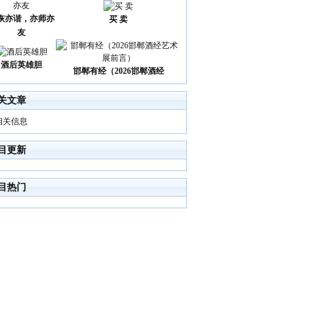
诙亦谐，亦师亦
买 卖
友
酒后英雄胆
邯郸有经（2026邯郸酒经
关文章
相关信息
目更新
目热门