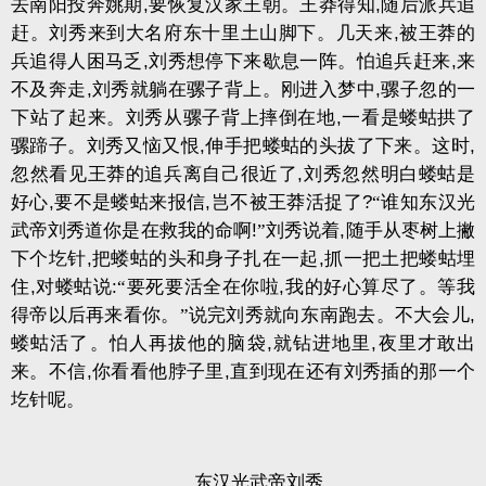
去南阳投奔姚期
,
要恢复汉家王朝。王莽得知
,
随后派兵追
赶。刘秀来到大名府东十里土山脚下。几天来
,
被王莽的
兵追得人困马乏
,
刘秀想停下来歇息一阵。怕追兵赶来
,
来
不及奔走
,
刘秀就躺在骡子背上。刚进入梦中
,
骡子忽的一
下站了起来。刘秀从骡子背上摔倒在地
,
一看是蝼蛄拱了
骡蹄子。刘秀又恼又恨
,
伸手把蝼蛄的头拔了下来。这时
,
忽然看见王莽的追兵离自己很近了
,
刘秀忽然明白蝼蛄是
好心
,
要不是蝼蛄来报信
,
岂不被王莽活捉了
?
“谁知东汉光
武帝刘秀道你是在救我的命啊
!
”刘秀说着
,
随手从枣树上撇
下个圪针
,
把蝼蛄的头和身子扎在一起
,
抓一把土把蝼蛄埋
住
,
对蝼蛄说
:
“要死要活全在你啦
,
我的好心算尽了。等我
得帝以后再来看你。”说完刘秀就向东南跑去。不大会儿
,
蝼蛄活了。怕人再拔他的脑袋
,
就钻进地里
,
夜里才敢出
来。不信
,
你看看他脖子里
,
直到现在还有刘秀插的那一个
圪针呢。
东汉光武帝刘秀