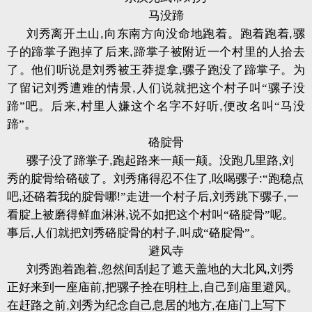
马没蹄
刘秀离开土山
,
向东南方向没命地跑着。跑着跑着
,
骡
子的蹄掌子跑掉了后来
,
蹄掌子被附近一个村里的人拾去
了。他们听说是刘秀被王莽提拿
,
骡子跑没了蹄掌子。为
了留记刘秀遭难的情景
,
人们说就把这个村子叫“骡子没
蹄”吧。后来
,
村里人嫌这个名字不好听
,
便改名叫“马没
蹄”。
硌腚骨
骡子没了蹄掌子
,
跑起路来一颠一颠。没跑几里路
,
刘
秀的腚骨给硌破了。刘秀痛得忍不住了
,
吆喝骡子
:
“跑稳点
吧
,
还硌着我的腚骨哪
!
”走进一个村子后
,
刘秀跳下骡子
,
一
看腚上被磨得鲜血淋淋
,
说不如把这个村叫“硌腚骨”呢。
事后
,
人们就把刘秀硌腚骨的村子
,
叫成“硌腚骨”。
避风寺
刘秀跑着跑着
,
忽然间刮起了遮天盖地的大北风
,
刘秀
正好来到一座庙前
,
把骡子拴在明柱上
,
自己到庙里避风。
在赶路之前
,
刘秀为纪念自己息居的地方
,
在庙门上写下