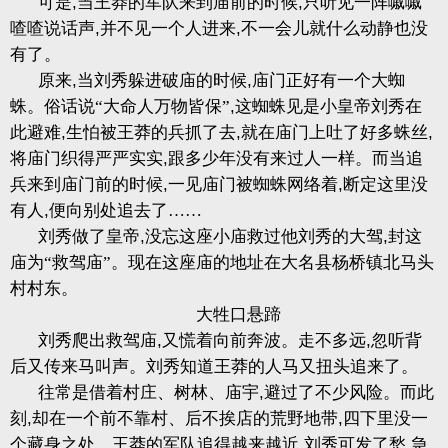
可是
,
当王莽的军队来到庙前的时候
,
只听见一阵嘁嘁
喳喳说话声
,
并不见一个人进来
,
不一会儿就什么动静也没
有了。
原来
,
当刘秀躲进破庙的时候
,
庙门正好有一个大蜘
蛛。俗话说“大命人万物皆保”
,
这蜘蛛见是小皇帝刘秀在
此避难
,
生怕被王莽的兵抓了去
,
就在庙门上吐了好多蛛丝
,
将庙门织得严严实实
,
跟多少年没有来过人一样。而当追
兵来到庙门前的时候
,
一见庙门被蜘蛛网络着
,
断定这里没
有人
,
便向别处追去了……
刘秀做了皇帝
,
没忘这座小庙救过他刘秀的大驾
,
封这
庙为“救驾庙”。现在这座庙的地址在大名县杨桥镇北马头
村村东。
大牲口悬蹄
刘秀爬出救驾庙
,
又慌着向前奔波。走不多远
,
忽听背
后又传来马叫声。刘秀知道王莽的人马又扭头追来了。
往常是借着村庄、树林、庙宇
,
避过了不少风险。而此
刻
,
却在一个前不靠村、后不挨店的荒野地带
,
四下里没一
个藏身之处。王莽的军队追得越来越近
,
刘秀可发了愁
,
急