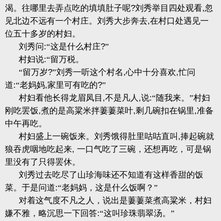
渴。往哪里去弄点吃的填填肚子呢
?
刘秀举目四处观看
,
忽
见北边不远有一个村庄。刘秀大步奔去
,
在村口处遇见一
位五十多岁的村妇。
刘秀问
:
“这是什么村庄
?
”
村妇说
:
“留万税。
“留万岁
?
”刘秀一听这个村名
,
心中十分喜欢
,
忙问
道
:
“老妈妈
,
家里可有吃的
?
”
村妇看他长得龙眉凤目
,
不是凡人
,
说
:
“随我来。”村妇
刚吃罢饭
,
煮的是高粱米拌萋萋菜叶
,
剩几碗扣在锅里
,
准备
中午再吃。
村妇盛上一碗饭来。刘秀饿得肚里咕咕直叫
,
捧起碗就
狼吞虎咽地吃起来
,
一口气吃了三碗，还想再吃，可是锅
里没有了只得罢休。
刘秀过去吃尽了山珍海味还不知道有这样香甜的饭
菜。于是问道
:
“老妈妈，这是什么饭啊？”
对着这气度不凡之人，说出是萋萋菜煮高粱米，村妇
嫌不雅，略沉思一下回答
:
“这叫珍珠翡翠汤。”