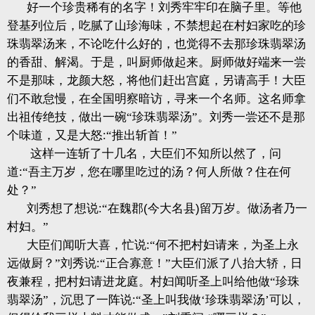
好一个珍贵稀有的名字！刘秀牢牢印在脑子里。等他
登基列位后，吃腻了山珍海味，不禁想起在村妇家吃的珍
珠翡翠汤来，不论吃什么好的，也觉得不去那珍珠翡翠汤
的香甜、解渴。于是，叫厨师做起来。厨师做好端来一尝
不是那味，龙颜大怒，将他们赶出宫庭，另请高手！大臣
们不敢怠慢，在全国明察暗访，寻来一个名师。这名师拿
出祖传绝技，做出一碗“珍珠翡翠汤”。刘秀一尝还不是那
个味道，又是大怒
:
“推出斩首！”
这样一连斩了十几名，大臣们不知所以然了，问
道
:
“吾主万岁，您在哪里吃过的汤？何人所做？住在何
处？”
刘秀想了想说
:
“在魏郡
(
今大名县
)
留万岁。做汤者乃一
村妇。”
大臣们闻听大喜，忙说
:
“何不把村妇请来，为圣上永
远做厨？”刘秀说
:
“正合寡意！”大臣们派了八抬大轿，日
夜兼程，把村妇请进龙庭。村妇闻听圣上叫给他做“珍珠
翡翠汤”，沉思了一阵说
:
“圣上叫我做‘珍珠翡翠汤’可以，