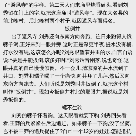
了“避风寺”的字样。第二天人们来庙里烧香磕头
,
看到刘
秀留在门上的字
,
就把这座庙叫“避风寺”。现在大名县的
前北峰村、后北峰村两个村子
,
就因避风寺而得名。
扳倒井
出了避风寺
,
刘秀还向东南方向奔跑。连日来跑得人饿
骡子渴
,
正好来到一眼井旁
,
这时正是深更半夜
,
提水没有桶
,
打水没有绳
,
这该怎么办呢
?
刘秀眼望着井里的水
,
自言自语
说
:
“要是井能扳倒
,
该多好啊
!
”刘秀话音刚落
,
说也奇怪
,
这
眼井真的自己慢慢倾倒。不一会儿
,
清凉凉的井水流到了
井口。刘秀和骡子喝了一个痛快
,
向井拜了几拜
,
然后又向
东南方向跑去。人们听说是刘秀叫井扳倒了
,
就把这个村
叫作“扳倒井”。现如今扳倒井村北的那眼井
,
据说就是刘
秀扳倒的。
螺不生驹
刘秀的骡子怀着驹。这天眼看就要下驹
,
刘秀回头看
看
,
王莽的兵紧紧在后边追赶。如果骡子一下驹
,
没了坐骑
,
岂不被王莽的追兵捉住了
?
自己一个
12
岁的娃娃
,
怎能抵抗