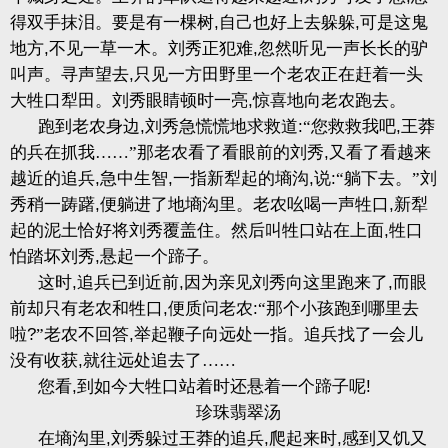
得双手抹泪。要是有一棵树
,
自己也好上去躲躲
,
可是这鬼
地方
,
不见一草一木。刘秀正犯难
,
忽然听见一声长长的驴
叫声。寻声望去
,
只见一方田野里一个老农正在赶着一头
大牲口犁田。刘秀眼睛顿时一亮
,
惊喜地向老农跑去。
跑到老农身边
,
刘秀急慌慌地求救道
:
“您救救我吧
,
王莽
的兵在抓我……”那老农看了看眼前的刘秀
,
又看了看越来
越近的追兵
,
急中生智
,
一指新犁起的墒沟
,
说
:
“躺下去。”刘
秀稍一踌躇
,
便躺进了地墒沟里。老农吆喝一声牲口
,
新犁
起的泥土恰好将刘秀覆盖住。然后叫牲口站在上面
,
牲口
怕踏坏刘秀
,
悬起一个蹄子。
这时
,
追兵已到近前
,
因为亲见刘秀向这里跑来了
,
而眼
前却只有老农和牲口
,
便质问老农
:
“那个小孩跑到哪里去
啦
?
”老农不回答
,
举起鞭子向远处一指。追兵找了一会儿
没有收获
,
就往远处追去了……
您看
,
到如今大牲口站着时还悬着一个蹄子呢
!
珍珠翡翠汤
在墒沟里
,
刘秀躲过王莽的追兵
,
爬起来时
,
感到又饥又