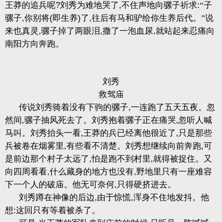
王莽的追兵呢
?
刘秀为难地哭了
,
不住声地向骡子祈求
:
“子
骡子
,
你别将
(
即生养
)
了
,
往后有马和驴给你生养后代。”说
来也真灵
,
骡子掉了两眼泪
,
撒了一泡血尿
,
就站起来忍痛向
南阳方向奔跑。
刘秀
救驾庙
传说刘秀骑着没有下驹的骡子
,
一连跑了五天五夜。忽
然间
,
骡子抽风死去了。刘秀抱着骡子正在痛哭
,
忽听人喊
马叫。刘秀抬头一看
,
王莽的兵已经离他很近了
,
只是那些
兵被卷在烟雾里
,
有些看不清楚。刘秀想继续向前奔跑
,
可
是前边那个村子太远了
,
怕是跑不到村里
,
就得被捉住。又
向四周看看
,
什么藏身的地方也没有
,
野地里只有一座难容
下一个人的破庙。他无可奈何
,
只得硬挤进去。
刘秀蹲在神像的后边
,
由于惊慌
,
浑身不住地发抖。他
想
:
这回只有等着被杀了。