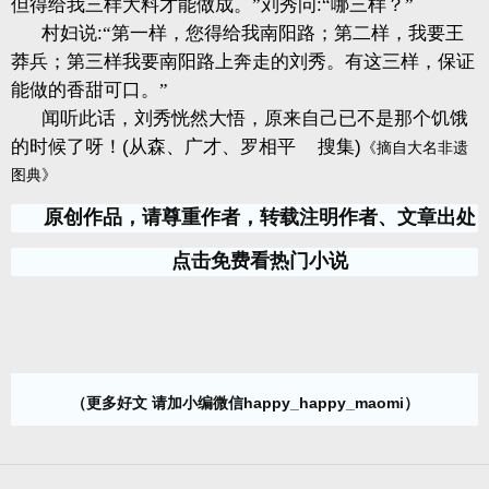
但得给我三样大料才能做成。”刘秀问
:
“哪三样？”
村妇说
:
“第一样，您得给我南阳路；第二样，我要王
莽兵；第三样我要南阳路上奔走的刘秀。有这三样，保证
能做的香甜可口。”
闻听此话，刘秀恍然大悟，原来自己已不是那个饥饿
的时候了呀！
(
从森、广才、罗相平
搜集
)
《摘自大名非遗
图典》
原创作品，请尊重作者，转载注明作者、文章出处
点击免费看热门小说
（更多好文 请加小编微信happy_happy_maomi）