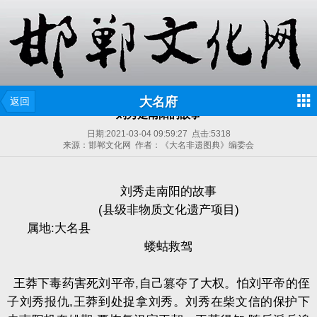
大名府
返回
刘秀走南阳的故事
日期:
2021-03-04 09:59:27
点击:
5318
来源：邯郸文化网 作者：《大名非遗图典》编委会
刘秀走南阳的故事
(
县级非物质文化遗产项目
)
属地
:
大名县
蝼蛄救驾
王莽下毒药害死刘平帝
,
自己篡夺了大权。怕刘平帝的侄
子刘秀报仇
,
王莽到处捉拿刘秀。刘秀在柴文信的保护下