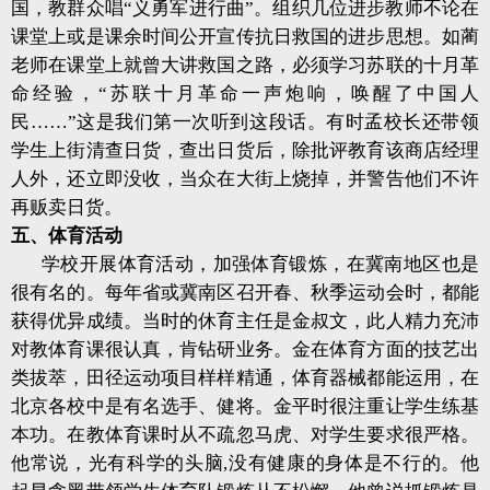
国，教群众唱“义勇军进行曲”。组织几位进步教师不论在
课堂上或是课余时间公开宣传抗日救国的进步思想。如蔺
老师在课堂上就曾大讲救国之路，必须学习苏联的十月革
命经验，“苏联十月革命一声炮响，唤醒了中国人
民……”这是我们第一次听到这段话。有时孟校长还带领
学生上街清查日
货，查出日货后，除批评教育该商店经理
人外，还立即没收，当众在大街上烧掉，并警告他们不许
再贩卖日货。
五、体育活动
学校开展体育活动，加强体育锻炼，在冀南地区也是
很有名的。每年省或冀南区召开春、秋季运动会时，都能
获得优异成绩。当时的休育主任是金叔文，此人精力充沛
对教体育课很认真，肯钻研业务。金在体育方面的技艺出
类拔萃，田径运动项目样样精通，体育器械都能运用，在
北京各校中是有名选手、健将。金平时很注重让学生练基
本功。在教体育课时从不疏忽马虎、对学生要求很严格。
他常说，光有科学的头脑,没有健康的身体是不行的。他