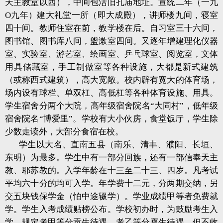
天主教堂以西），中间包活旧孔庙地址。宣统二年（一九
O九年）建大礼堂一所（即大成殿），讲师楼九间，寝室
四十间。教师住室在前，教学楼在后。自习室三十六间，
图书馆、图书库八间，盥漱室四间。又逐年增建理化仪器
室、实验室、游艺室、绘画室、乒乓球室、阅览室，文体
用具储藏室，手工制做室等各种设施，大都是新式建筑
（或称西式建筑），高大宽敞。校内辟有宽大的体育场，
场内设有球栏、单双杠、高低杠等各种体育设施、用具。
学生宿舍分两个大院，高年级宿舍院名“大同村”，低年级
宿舍院名“博爱里”。学校有大小伙房，食堂饭厅，学生除
少数走读外，大部分食宿在校。
学生以大名、直南五县（南乐、清丰、濮阳、长垣、
东明）为最多。学生中有一部分回族，还有一部信奉天主
教、耶苏教的。入学年龄在十三至二十三、四岁。凡考试
平均六十分的均可入学。年学费十二元，分两期交纳，另
交五块钱保学金（怕中途辍学）。学业成绩甲等者免费就
学。学生入考成绩贴榜公布。学校初办时，为鼓励考生入
学，规定考甲等分贡生待遇，考乙等分廪生待遇。但不收