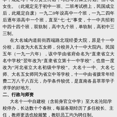
女生。（此规定见于初中一班、二班考试榜上，民国成立
后，此规定自废）一九二0年设高中一个班，一九二四年
后逐年添高中一个班，直至“七·七”事变，十一中共招初
中四十四个班，双轨制，高中九个班，单轨制，高初中三
三制。
在大名城内道前街西端路北现经委大院，原是十一中
分校，后改为大名五女师，分校并入十一中大院内。民国
五年（一九一六年），该中学由省府命名为“直隶省立大
名中学校”翌年改为“直隶省立第十一中学校”，也曾一度
改为“河北省立大名初级中学校”。大名十一中、大名七
师、大名五女师同为省立中等学校，十一中由省拨常年经
费二万八千八百元，办学条件较优，是直南各县萃萃学子
求学的好地方。
二、行政与师资
大名十一中自建校（含前身官立中学）至大名沦陷学
校停
办，长达数十个春秋，每届各期经历了多任校长、主
任，教师更
选也较频繁，教职员工均为聘任制。