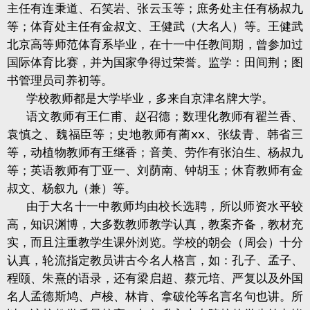
主任有连秉道、石笑岩、张云玉等；庶务处主任有杨叔九
等；体育处主任有金叔文、王健武（大名人）等。王健武
北京高等师范体育系毕业，在十一中任教间期，曾参加过
国际体育比赛，并为国家争得过荣誉。监学：田间荆；图
书管理员司养初等。
学校教师都是大学毕业，多来自京津名牌大学。
语文教师有王仁甫、赵召德；数理化教师有翟兰香、
袁慎之、魏福臣等；史地教师有蔺ⅹⅹ、张绂青、韩省三
等，动植物教师有王继香；音美、劳作有张泊生、杨叔九
等；英语教师有丁亚一、刘荫南、钟胡玉；休育教师有金
叔文、杨叙九（兼）等。
由于大名十一中教师均由校长选聘，所以师资水平较
高，知识渊博，大多数教师教学认真，教案齐备，教材充
实，而且注重教学生课外浏览。学校的朝会（周会）十分
认真，轮流指定教员讲古今名人格言，如：孔子、孟子、
程颐、朱熹的语录，还有梁启超、蔡元培、严复以及外国
名人孟德斯鸠、卢梭、林肯、拿破伦等名言名句也讲。所