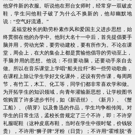
他穿件新的衣服。听说他在邢台女师时，经常穿一双破皮
鞋，学生问他鞋子破了为什么不换新的，他却幽默地
说：“空气好流通。”
孟福堂校长的勤劳朴素作风和爱国主义进步思想，始
终贯彻在他的办学中。他到大名十一中后，首先提倡要手
脑并用，劳动光荣，要劳动建校，要有所作为。不论在课
堂，周会上，在大的集会上都是贯输他倡导的劳动至上，
手脑并用的思想。他说：不但要动脑，还要动手亲自去
做。所以在音乐课堂上学唱“船夫拉纤”和一些劳动歌曲，
在课程上除让学生学好文化课外，还设有劳作课，每周两
节，有竹工，木工、化工等，同学们都非常喜欢学和做。
为开拓学生的知识领域，向青年灌输新思想，让学校图书
馆购置了许多进步书刊，如《新语丝》、《新月》、《蟹
工船》、 (萌芽》以及鲁迅的作品，学生均争相传阅。对
学生的日常生活，孟校长曾规定了三个不许，即：不许穿
礼服呢鞋（这种皮底布鞋，当时在学生中很时髦，价钱较
贵），不许用“狮子牌”牙粉（日货）；不许用“霍维脱”香