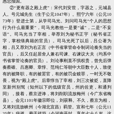
愚忠报国。
②“更有器之殿上虎”：宋代刘安世，字器之，元城县
人。号元城先生（生于公元1047年）。熙宁六年（公元10
73年）登进士第，从学司马光。刘问司马光“个人的思想
行为什么最重要”，司马光教他一是要“诚”，二是“不妄
语”。司马光当了宰相，举荐刘为秘书正宇（秘书省正
字，掌校缮典籍的官员）。司马光死了以后，吕公著为
相，吕又荐刘为右正言（中书省掌管命令制词论奏失当的
官员），后又任起居舍人兼右司谏、右谏议大夫（均系中
书省掌管论奏的官员）。刘论事刚直不惧权贵，曾先后弹
奏蔡碓、吕惠卿、章惇、范纯仁等朝中大臣数十人，致使
有的被降职，有的被罢官，有的被罚金赎罪，一时无不敬
畏，视为“殿上虎”。后章惇当了宰相，刘三次被贬，直降
至新州别驾（知州以下的低级官员，州的佐吏，和通判
同），接着，蔡京进谗，将刘削职流放梅州（今广东省梅
县）。会元1101年徽宗即位，刘获释。不久，蔡京为相，
又将刘流放峡州（今湖北宜昌）羁管。宣和七年（公元11
25年）病逝，葬于祥符（今河南开封，享年七十八岁，这