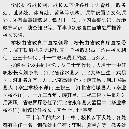
学校执行校长制。校长以下设各处：训育处、教务
处、蔗务处、体育处、监学等机构。课堂设置除文化课
外，还有军事训练课，每周上一次，学习军事知识，战地
救护常识、防空知识等。军事训练教官由当地驻军推荐，
校长选聘。
学校由省教育厅直接领导，校长由省教育厅直接委
任，省下政府机关无权过问，全校教职员工均由校长聘
任，至三十年代，十一中教职员工约达二百余人。
据健在学友共同回忆，从二十年代起，大名十一中任
职校长有刘鹍书，河北省徐水县人，北大毕业生；武易
学，河北省乐亭县人，北京高师毕业；薛其昌，河北省磁
县人（毕业学校不详)；王祝三，河北省临城县人（毕业
学校不详）。一九三五年，薛其昌、王祝三遭学生反对先
后离职，省教育厅委任了河北省永年县人孟福堂（毕业学
校不详）到该校任校长，直至“七·七”事变。
二十、三十年代的大名十一中，校长以下设处，各处
都有主任一名。训教处主任有：李时、冀卓吾等；教务处