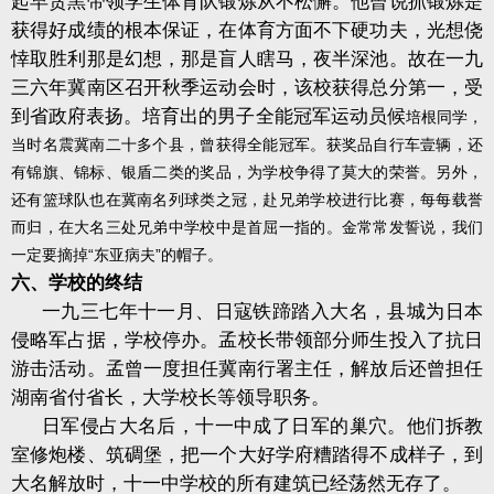
起早贪黑带领学生体育队锻炼从不松懈。他曾说抓锻炼是
获得好成绩的根本保证，在体育方面不下硬功夫，光想侥
悻取胜利那是幻想，那是盲人瞎马，夜半深池。故在一九
三六年冀南区召开秋季运动会时，该校获得总分第一，受
到省政府表扬。培育出的男子全能冠军运动员候
培根同学，
当时名震冀南二十多个县，曾获得全能冠军。获奖品自行车壹辆，还
有锦旗、锦标、银盾二类的奖品，为学校争得了莫大的荣誉。另外，
还有篮球队也在冀南名列球类之冠，赴兄弟学校进行比赛，每每载誉
而归，在大名三处兄弟中学校中是首屈一指的。金常常发誓说，我们
一定要摘掉“东亚病夫”的帽子。
六、学校的终结
一九三七年十一月、日寇铁蹄踏入大名，县城为日本
侵略军占据，学校停办。孟校长带领部分师生投入了抗日
游击活动。孟曾一度担任冀南行署主任，解放后还曾担任
湖南省付省长，大学校长等领导职务。
日军侵占大名后，十一中成了日军的巢穴。他们拆教
室修炮楼、筑碉堡，把一个大好学府糟踏得不成样子，到
大名解放时，十一中学校的所有建筑已经荡然无存了。