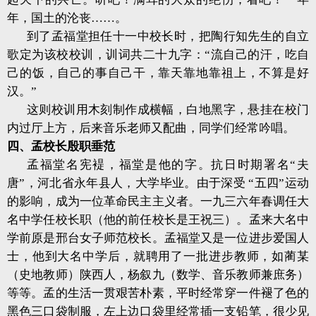
年，国土的沦丧……。
到了孟福堂担任十一中校长时，把陶行知先生的自立
歌定为该校校训，训词共二十九字：“流自己的汗，吃自
己的饭，自己的事自己干，靠天靠地靠祖上，不算是好
汉。”
这则校训用木刻制作成横幅，白地黑字，悬挂在校门
内过厅上方，后来音乐老师又配曲，同学们经常吟唱。
四、孟校长殷职垂范
孟福堂名宪褆，福堂是他的字。抗日时期署名“夫
唐”，河北省永年县人，大学毕业。由于深受 “五四”运动
的影响，成为一位革命民主主义者。一九三六年春调任大
名中学任校长职（他的前任校长是王祝三）。孟来大名中
学前原是邢台女子师范校长。孟福堂又是一位进步爱国人
士，他到大名中学后，就聘用了一批进步教师，如蔺某
（史地教师）陕西人，杨叙九（数学、音乐教师兼庶务）
等等。孟的生活一贯艰苦朴素，平时经常穿一件褪了色的
黑色三口袋制服，左上边口袋里经常插一支铅笔，很少见