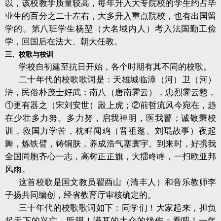
以，该校教学质量较高，每年升入大专院校的学生约占毕
业生的百分之二十左右，大多升入重点院校，也有出国留
学的。第八班学生杨堃（大名域内人）考入法国勤工俭
学，回国后在法大、朝大任教。
三、校歌与校训
学校自初建至抗日开始，各个时期有其不同的校歌。
二十年代的校歌歌词是：天雄城临漳（河）卫（河）
浒，民俗朴茂士好武；南八（唐南霁云），忠烈霁云戆，
①更有器之（宋刘安世）殿上虎；②前哲流风今宛在，趋
在少壮多力努。
多力努，启我神明，医我瞽；诚敬秉校
训，救国力学苦，枕畔闻鸡（晋祖逖、刘琨故事）夜起
舞，炼铁臂，铸铜肤，养成浩气塞寰宇。
到来时，好携我
全国同胞齐心一志，高树正正旗，大擂咚咚，一扫欧亚邦
风雨。
这首校歌是国文教员翟酉山（清丰人）和音乐教师李
子扬共同编创，经省教育厅审核确定的。
三十年代的校歌歌词如下：同学们！大家起来，担负
起天下的兴亡。听吧！满耳的大众的绝伤；看吧！一年