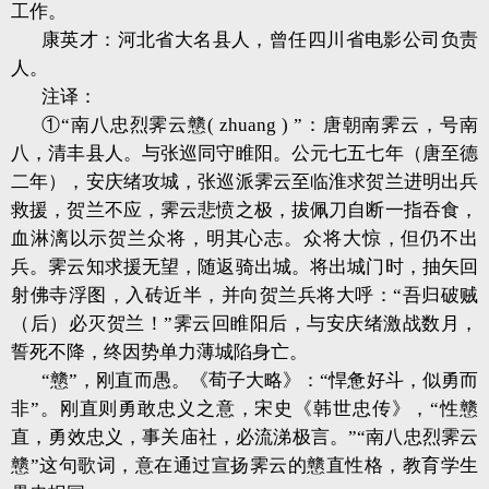
工作。
康英才：河北省大名县人，曾任四川省电影公司负责
人。
注译：
①“南八忠烈霁云戆( zhuang ) ”：唐朝南霁云，号南
八，清丰县人。与张巡同守睢阳。公元七五七年（唐至德
二年），安庆绪攻城，张巡派霁云至临淮求贺兰进明出兵
救援，贺兰不应，霁云悲愤之极，拔佩刀自断一指吞食，
血淋漓以示贺兰众将，明其心志。众将大惊，但仍不出
兵。霁云知求援无望，随返骑出城。将出城门时，抽矢回
射佛寺浮图，入砖近半，并向贺兰兵将大呼：“吾归破贼
（后）必灭贺兰！”霁云回睢阳后，与安庆绪激战数月，
誓死不降，终因势单力薄城陷身亡。
“戆”，刚直而愚。《荀子大略》：“悍惫好斗，似勇而
非”。刚直则勇敢忠义之意，宋史《韩世忠传》，“性戆
直，勇效忠义，事关庙社，必流涕极言。”“南八忠烈霁云
戆”这句歌词，意在通过宣扬霁云的戆直性格，教育学生