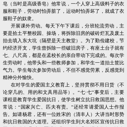
皂（当时是高级香皂）他常说，一个人穿上高级料子的衣
服和鞋子，劳动时怕弄脏了，运动时怕弄坏了，就成了衣
服鞋子的奴隶。
开展课外劳动。每天下午下课后，分班轮流劳动，主
要是拾土平整校园、操场，将拆除旧房的破砖烂瓦及废土
抬去填入东大坑（隔壁是天主教堂）。为了勤俭建校，节
约经济开支，学生曾拆除一些破旧房子，有座土台子就有
七、八尺高，都是在孟校长的亲自带动下完成的。每次学
生劳动时，他带头和一些教师参加，和学生一道抬土筐比
气力。学生每次参加劳动后，不但不感觉劳累，反感觉到
精神分外愉快。
在对学生的爱国主义教育上，坚持贯彻不用日货（不
论穿几的、用的和文具用品等）。“七·七”事变后，主要
课程是教育学生爱国抗日，使学生树立抗日救国思想。他
常说：“国家兴亡、匹夫有责。”还经常请爱国人士作报
告。如请杨君，还有一位姓宋的（清丰人）大讲当时形势
和抗日救国的大道理。还组织学生到大名郊区宣传抗日救