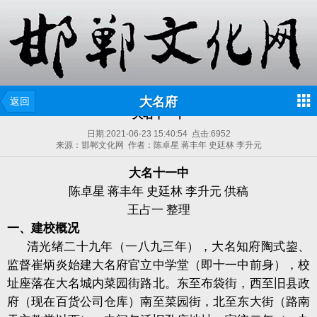
大名府
返回
大名十一中
日期:
2021-06-23 15:40:54
点击:
6952
来源：邯郸文化网 作者：陈卓星 蒋丰年 史廷林 李升元
大名十一中
陈卓星 蒋丰年 史廷林 李升元 供稿
王占一 整理
一、建校概况
清光绪二十九年（一八九三年），大名知府陶式鋆、
监督崔炳炎始建大名府官立中学堂（即十一中前身），校
址座落在大名城内菜园街路北。东至布袋街，西至旧县政
府（现在百货公司仓库）南至菜园街，北至东大街（路南