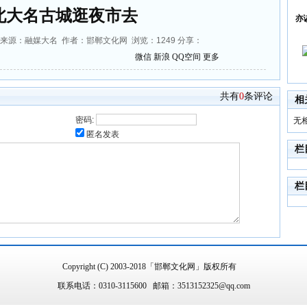
北大名古城逛夜市去
亦
56:28 来源：融媒大名 作者：邯郸文化网 浏览：
1249
分享：
微信
新浪
QQ空间
更多
共有
0
条评论
相
密码:
无
匿名发表
栏
栏
Copyright (C) 2003-2018「邯郸文化网」版权所有
联系电话：0310-3115600 邮箱：3513152325@qq.com