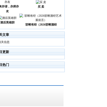
诙亦谐，亦师亦
买 卖
友
酒后英雄胆
邯郸有经（2026邯郸酒经
关文章
相关信息
目更新
目热门