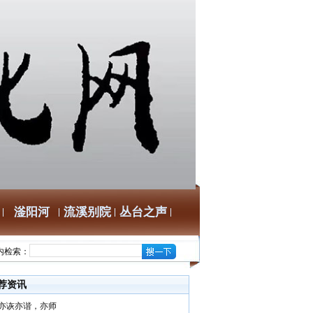
滏阳河
流溪别院
丛台之声
内检索：
荐资讯