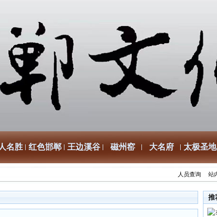
人名胜
红色邯郸
王边溪谷
磁州窑
大名府
太极圣地
人员查询
站
推