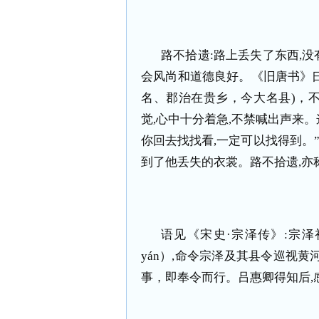
路不拾遗
:
路上丢失了东西
,
没
会风尚和道德良好。《旧唐书》
名、郡治在贵乡，今大名县
)
，
觉
,
心中十分着急
,
不禁喊出声来。
你回去找找看
,
一定可以找得到。
到了他丢失的衣裳。路不拾遗
,
亦
语见《宋史·宗泽传》
:
宗泽
y
á
n
）
,
命令宗泽及其县令巡视黄
事，即奉令而行。吕惠卿得知后
,