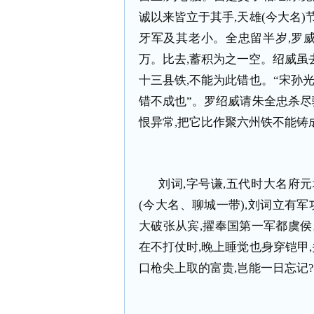
诚以来皆立于其手
,
天雄
(
今大名
)
牙军及其老小。全忠留半岁
,
罗
万。比去
,
蓄积为之一空。绍威虽
十三县铁
,
不能为此错也。“宋孙
错不成也”。罗绍威请朱全忠杀尽
恨异常
,
把它比作聚六州铁不能铸
刘词
,
字号谦
,
五代时大名府元
(
今大名、聊城一带
),
刘词立有军
大破张从宾
,
擢奉国第一军都虞侯
在不打仗时
,
晚上睡觉也身穿铠甲
,
口枪尖上取的富贵
,
岂能一日忘记
?