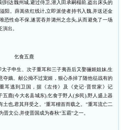
刻到达魏州城
,
避过侍卫
,
潜入田承嗣榻前
,
盗出床头的
溢阳。薛嵩依红线计
,
立即派使者持书入魏
,
并送还金
唯恐性命不保
,
遂罢吞并潞州之念头
,
从而避免了一场
泛演出。
乞食五鹿
即太子申生、次子重耳和三子夷吾后又娶骊姬姐妹
,
生
意夺嫡。献公拗不过宠姬，狠心杀掉了随他征战有的
重耳逃到卫国，据《左传》及《史记·晋世家》记
于五鹿
(
今大名县城东
),
乞食于野人
(
乡民
),
野人盛上器
有土也
,
君其拜受之。’重耳稽首而载之。”重耳流亡二
为晋文公
,
并使晋国成为春秋“五霸”之一。