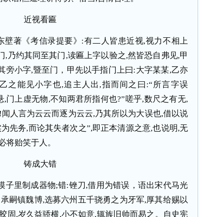
近视看匾
东壁著《考信录提要》
:
有二人皆患近视
,
视力不相上
门
,
乃约其同至其门
,
读匾上字以验之
,
然皆恐自弗见
,
甲
其旁小字
,
暨至门，甲先以手指门上曰
:
大字某某
,
乙亦
乙之能见小字也
,
追主人出
,
指而间之曰
:
“所言字误
悬
,
门上虚无物
,
不知两君所指何也
?
”嗟乎
,
数尺之有无
,
!
闻人言为云云而逐为云云
,
乃其所以为大误也
,
借以说
实为先务
,
而论其失者次之”
,
即正本清源之意
,
也说明
,
无
必将贻笑于人。
铸成大错
模子里制成器物
;
错
:
锉刀
,
借用为错误，语出宋代马光
田承嗣镇魏博
,
选募六州五千骁勇之为牙军
,
厚其给赐以
胶固
,
岁久益骄横
,
小不如意
,
辄族旧帅而易之。自史宪