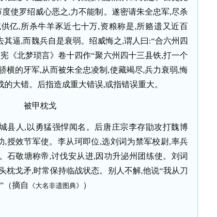
节度使罗绍威心恶之
,
力不能制。遂密请朱全忠军
,
尽杀
威供亿
,
所杀牛羊豕近七十万
,
资粮称是
,
所赂遗又近百
去其逼
,
而魏兵自是衰弱。绍威悔之
,
谓人曰
:
“合六州四
光宪《北梦琐言》卷十四作“聚六州四十三县铁
,
打一个
骄横的牙军
,
从而被朱全忠凌制
,
使藏竭尽
,
兵力衰弱
,
悔
成的大错。后指造成重大错误
,
或指错误重大。
被甲枕戈
城县人
,
以勇猛强悍闻名。后唐庄宗李存勖攻打魏博
功
,
授效节军使。李从珂即位
,
选刘词为禁军校尉
,
率兵
。石敬塘称帝
,
讨伐安从进
,
因功升泌州团练使。刘词
头枕戈矛
,
时常保持临战状态。别人不解
,
他说“我从刀
”（摘自
）
《大名非遗图典》