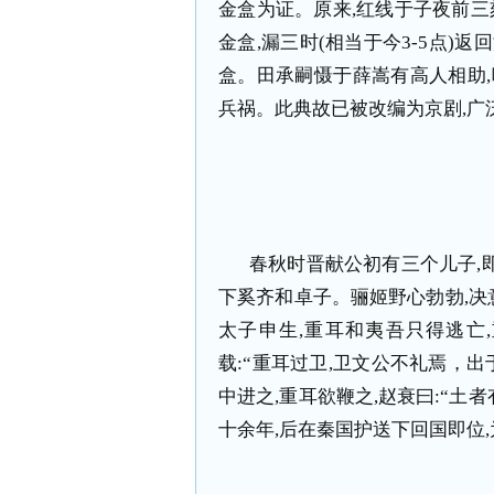
金盒为证。原来
,
红线于子夜前三
金盒
,
漏三时
(
相当于今
3-5
点
)
返回
盒。田承嗣慑于薛嵩有高人相助
,
兵祸。此典故已被改编为京剧
,
广
春秋时晋献公初有三个儿子
,
下奚齐和卓子。骊姬野心勃勃
,
决
太子申生
,
重耳和夷吾只得逃亡
,
载
:
“重耳过卫
,
卫文公不礼焉，出
中进之
,
重耳欲鞭之
,
赵衰曰
:
“土者
十余年
,
后在秦国护送下回国即位
,