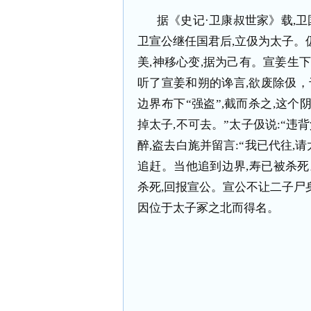
据《史记·卫康叔世家》载
,
卫
卫宣公继任国君后
,
立伋为太子。
美
,
神移心变
,
据为己有。宣姜生下
听了宣姜和朔的谗言
,
欲废除伋，
边界布下“强盗”
,
截而杀之
,
这个
掉太子
,
不可去。”太子伋说
:
“违
醉
,
盗去白旄并留言
:
“我已代往
,
请
追赶。当他追到边界
,
寿已被杀死
杀死
,
回报宣公。宣公不让二子尸
因位于太子冢之北而得名。