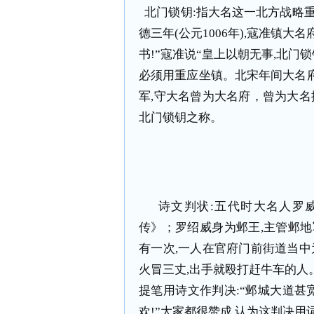
北门锁钥
:
指大名这一北方战略
德三年
(
公元
1006
年
),
寇准镇大名
书
!
”寇准说“皇上以朝无事
,
北门锁
必须用重应坐镇。北宋年间大名
军
,
守大名曾为大名府，曾为大名
北门锁钥之称。
诗文判状
:
五代时大名人罗威
传》；罗绍威身为邺王
,
主管邺地
有一次
,
一人在官府门前街道当中
火冒三丈
,
出手就殴打赶牛车的人
提笔用诗文作判决
:
“邺城大道甚
欢
!
”大家都很赞成
,
认为这判决用