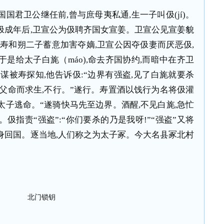
国国君卫公继任前
,
曾与庶母夷私通
,
生一子叫伋
(j
í
)
。
伋成年后
,
卫宣公为伋聘齐国女宣姜。卫宣公见宣姜貌
寿和朔二子蓄意加害夺嫡
,
卫宣公因夺伋妻而厌恶伋
,
于是给太子白旄（
m
á
o),
命去齐国协约
,
而暗中在齐卫
阴谋被寿探知
,
他告诉伋
:
“边界有强盗
,
见了白旄就要杀
背父命而求生
,
不行。”遂行。寿置酒以饯行为名将伋灌
太子逃命。“遂骑快马先至边界。酒醒
,
不见白旄
,
急忙
。伋指责“强盗”
:
“你们要杀的乃是我呀
!
”“强盗”又将
身回国。逐当地
,
人们称之为太子冢。今大名县冢北村
北门锁钥