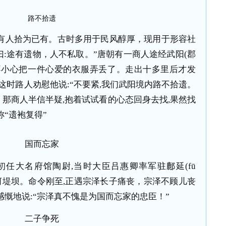
路不拾遗
有人拾为已有。古时多用于民风醇厚，现用于形容社
曰
:
途有遗物，人不私取。”唐朝有一商人途经武阳
(
郡
不小心把一件心爱的衣服弄丢了。走出十多里后才发
这时路人劝慰他说
:
“不要紧
,
我们武阳境内路不拾遗。
”
那商人半信半疑
,
抱着试试看的心态回身去找
,
果然找
称“遗袍复得”
国而忘家
初任大名府馆陶尉
,
当时大臣吕惠卿率军驻鄜延
(f
ū
河堤坝。命令刚至
,
正遇宗泽长子痛丧，宗泽不顾儿丧
感慨地说
:
“宗泽真不愧是为国而忘家的忠臣！”
二子争死