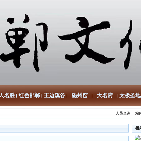
人名胜
红色邯郸
王边溪谷
磁州窑
大名府
太极圣地
人员查询
站
推