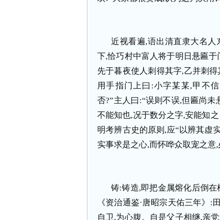
近视看遍
,
语出清直隶大名人
下
,
恰巧村中富人将于明日悬匾于
先于暮夜使人刺得其字
,
乙并刺得
用手指门上曰
:
小字某某
,
甲不信
否
?
”主人曰
:
“误则不误
,
但匾尚未
不能知也
,
况于数分之字
,
安能知之
明考辨古史的原则
,
应“以辨其虚
实事求是之心
,
而怀哗众取宠之意
,
铸
:
铸造
,
即把金属熔化后倒在
《资治通鉴·唐昭宗天佑三年》
:
自卫
,
为心腹。自是父子相继
,
亲党