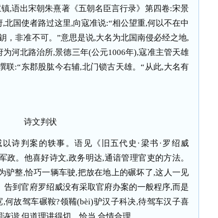
重镇
,
语出宋朝朱熹著《五朝名臣言行录》第四卷
:
宋景
府
,
北国使者路过这里
,
向寇准说
:
“相公望重
,
何以不在中
钥，非准不可。”意思是说
,
大名为北国南侵必经之地
,
府为河北路治所
,
景德三年
(
公元
1006
年
),
寇准主管天雄
撰联
:
“东郡股肱今右辅
,
北门锁古天雄。“从此
,
大名有
诗文判状
以诗判案的轶事。语见《旧五代史·梁书·罗绍威
军政。他喜好诗文
,
政务明达
,
通谙管理官吏的方法。
为驴整
,
恰巧一辆车驶
,
把放在地上的碾坏了
,
这人一见
。告到官府罗绍威没有采取官府办案的一般程序
,
而是
宽
,
何故驾车碾鞍
?
领鞴
(b
è
i)
驴汉子科决
,
待驾车汉子喜
词诙谐
,
但道理讲得切、恰当
,
合情合理。