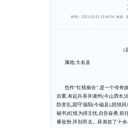
时间：2021-03-22 15:40:3
(
属地
:
大名县
也作“红线偷合”
,
是一个传奇
自重
,
有起兵吞并潞州
(
今山西长
防变乱
,
固守滏阳
(
今磁县
),
因惧田
秘书
)
红线为排主忧
,
自告奋勇
,
前
番妆扮
,
拜别而去。薛嵩饮了十余