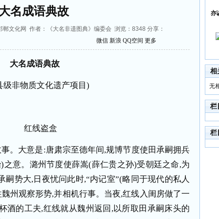
大名成语典故
亦
4 来源：邯郸文化网 作者：《大名非遗图典》编委会 浏览：
8348
分享：
微信
新浪
QQ空间
更多
大名成语典故
相
县级非物质文化遗产项目
)
无
栏
红线盗盒
栏
故事。大意是
:
唐肃宗至德年间
,
规博节度使田承嗣拥兵
治
)
之意。潞州节度使薛嵩
(
薛仁贵之孙
)
受朝廷之命
,
为
承嗣势大
,
日夜忧问此时
,
“内记室”
(
略同于现代的私人
往魏州观察形势
,
并相机行事。当夜
,
红线入闺房做了一
杯酒的工夫
,
红线就从魏州返回
,
以所取田承嗣床头的