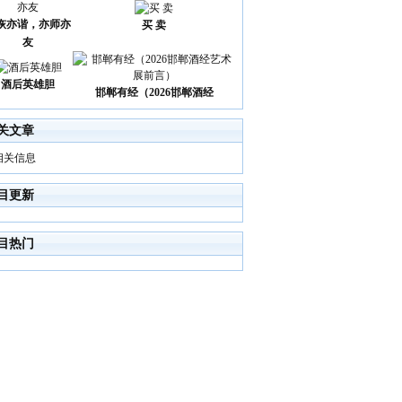
诙亦谐，亦师亦
买 卖
友
酒后英雄胆
邯郸有经（2026邯郸酒经
关文章
相关信息
目更新
目热门