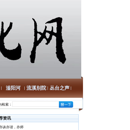
滏阳河
流溪别院
丛台之声
内检索：
荐资讯