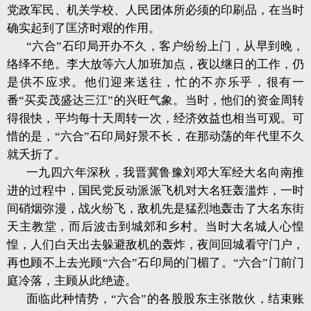
党政军民、机关学校、人民团体所必须的印刷品，在当时
确实起到了匡济时艰的作用。
“六合”石印局开办不久，客户纷纷上门，从早到晚，
络绎不绝。李大放等六人加班加点，夜以继日的工作，仍
是供不应求。他们迎来送往，忙的不亦乐乎，很有一
番“买卖茂盛达三江”的兴旺气象。当时，他们的资金周转
得很快，平均每十天周转一次，经济效益也相当可观。可
惜的是，“六合”石印局好景不长，在那动荡的年代里不久
就夭折了。
一九四六年深秋，我晋冀鲁豫刘邓大军经大名向南推
进的过程中，国民党反动派派飞机对大名狂轰滥炸，一时
间硝烟弥漫，战火纷飞，敌机先是猛烈地轰击了大名东街
天主教堂，而后波击到城郊和乡村。当时大名城人心惶
惶，人们白天出去躲避敌机的轰炸，夜间回城看守门户，
再也顾不上去光顾“六合”石印局的门楣了。“六合”门前门
庭冷落，主顾从此绝迹。
面临此种情势，“六合”的各股股东主张散伙，结束账