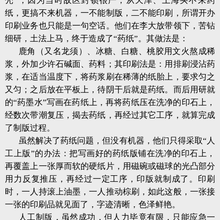
壳”，因为当时敌区封锁很严，从天津、上海买不来药
纸，更搞不来机器，一不能制版，二不能印刷，所谓开办
印刷业务也只能是一句空话。他们在李大放带领下，苦钻
细研，土法上马，终于造成了“药纸”。其做法是：
鹿角（又名龙须）、冰糖、白糖、桃胶用文火熬成稀
浆，外加少许石碱面、药料；其印刷法是：用排刷浸沾药
浆，在适当温度下，将药浆刷在稀薄的纸胎上，要求匀之
又匀；之后放在平板上，待阴干后就是药纸。而后用研就
的“药墨水”写画在药纸上，再将药纸压在洗净的印石上，
经数次带潮复压，揭去药纸，再经过其它工序，就算完成
了制版过程。
虽然解决了药纸问题，但没有机器，他们只得采取“人
工上版”的办法：把写画好的药纸版铺在洗净的印石上，
再覆盖上一张厚而软的硬纸片，用磁碗或磁球的光凸部分
用力反复推压，再经过一定工序，印版就制成了。印刷
时，一人持滚上油墨，一人推动棕刷，如此这般，一张接
一张的印刷品就见面了，字迹清晰，色泽鲜艳。
人工制版，虽然成功，但人力毕竟有限，只能应急一