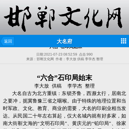
大名府
返回
“六合”石印局始末
日期:
2021-07-23 08:52:59
点击:
990
来源：邯郸文化网 作者：李大放 供稿 李学杰 整理
“六合”石印局始末
李大放
供稿
李学杰
整理
大名自古为北方重镇：东锁齐鲁，西濒太行，居南北
之要冲，扼冀鲁豫三省之咽喉。由于特殊的地理位置和当
时军政、文化、教育、商业的需要，大名的印刷业相当发
达。从民国二十年左右算起，仅大名城内就有好多家，如
南大街靳文海的“文明石印局”、黄庆元的“铅印局”、徐家