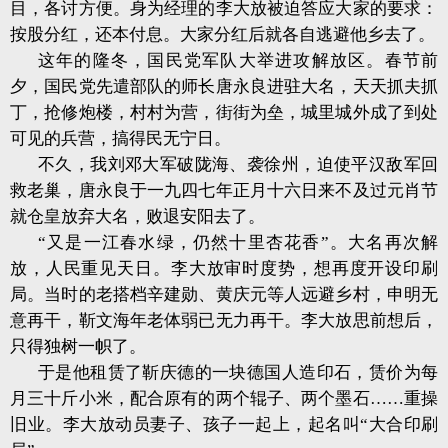
目，各讨方便。身为经理的李大放被迫答应大家的要求：
按股分红，还本付息。大家分红后就各自逃避他乡去了。
这年的隆冬，国民党军队大举进攻解放区。春节前
夕，国民党先遣部队的师长唐永良进驻大名，天天抓夫抓
丁，抢修炮楼，村村为营，街街为垒，城里城外成了到处
可见的兵营，搞得民无宁日。
不久，我刘邓大军破陇海、袭徐州，迫使平汉敌军回
救老巢，唐永良于一九四七年正月十六日来不及过元肖节
就仓皇放弃大名，败退安阳去了。
“又是一江春水绿，仍然十里杏花香”。大名再次解
放，人民重见天日。李大放审时度势，想再度开设印刷
局。当时的老搭档辛建勋、黄庆元等人远避乡村，申明无
意再干，靳文海年老体弱已无力再干。李大放思前想后，
只得独树一帜了。
于是他租赁了靳庆德的一块德国人造印石，赁价为每
月三十斤小米，配合原有的两个辊子、两个墨石……重操
旧业。李大放动员妻子、孩子一起上，起名叫“大合印刷