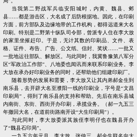
局”。
当我第二野战军兵临安阳城时，内黄、魏县、邺
县……都是游击区，大名成了后防根据地。因此，在印刷
方面，前方部队及边缘地带的工作机构，都得远道来大名
印刷。特别是二野第十纵队司令部，曾派专人住在李大放
的家里坐摧赶印。于是，无计其数的印刷品、文件、表
格、证件、布告、广告、公文纸、信封、奖状……一批又
一批地运往部队、解放区。与此同时，我冀鲁豫第八军分
区“军政治工作部”、八地委也闻讯而来联系印刷业务。李
大放在承办好印刷业务的同时，还帮助他们组建印刷厂。
随着形势的发展和需要，李大放又让其内弟郝金生到
南乐县，去开辟大名至濮阳一线的印刷业，字号是“文昌
印刷局”，得到了南乐县的支持和帮助。先后在南乐县城
内南街、东街、西街开办印刷，承揽业务。（郝一九五三
年撤回大名，在道前街路南开设“大生印刷局”）。
与此同时，李大放委派其族侄李明仔也在魏县开办
了“魏县石印局”。
一九五六年元月，李大放、张仲三、郝金生联名向大