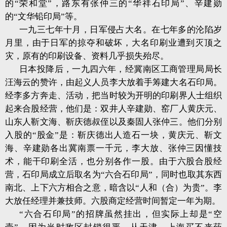
的“荣和堂”，路东有张仲三的“华祥石印局”、辛建勋
的“文华铅印局”等。
一九三七年十月，日军侵占大名。在七年多的沦陷岁
月里，由于日军的掠夺和破坏，大名印刷业遭到灭顶之
灾，原有的印刷设备、资料几乎损失殆尽。
日本投降后，一九四六年，经冀南区工商管理局局长
汪海云的赞许，由起义人员李大放着手筹建大名石印局。
经李多方奔走、活动，把当时较为开明的印刷界人士组织
起来合股经营，他们是：双井人辛建勋、窑厂人黄庆元、
山东人靳文海、靳庆德叔侄以及秦固人张仲三。他们分别
入股的“股金”是：靳庆德出人造石一块，黄庆元、靳文
海、辛建勋各出冀南票一千元，李大放、张仲三因懂技
术，能干印刷全活，也分别各作一股。由于六股合股经
营，石印局成立后取名为“六合石印局”，同时也取其东西
南北、上下六方相合之意，暗含以“人和（合）为贵”。李
大放任经理并兼技师。六股商定经营时间暂定一年为期。
“六合石印局”的招牌虽然挂出，但实际上却是“空