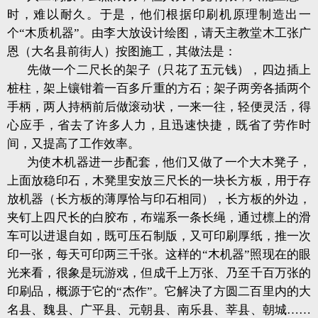
时，难以耐久。于是，他们根据印刷机原理制造出一
个“木质机器”。由李大放设计绘图，请天主教堂木工张广
恩（大名县前街人）按图施工，其做法是：
先做一个二尺长的架子（只花了五元钱），四边插上
桩柱，架上镶钳着一百多斤重的方石；架子两旁各插两个
手柄，两人持柄前后做滚动状，一来一往，轻便灵活，得
心应手，省去了许多人力，且迅速快捷，既省了劳作时
间，又提高了工作效率。
为使木机器进一步配套，他们又做了一个大木凳子，
上面放稳印石，木凳里安放三尺长的一块长方板，用于存
放机器（长方板的薄厚恰与印石相同），长方板的外边，
夹钉上四尺长的白胶布，布端系一条长绳，通过檩上的滑
车可以进退自如，既可压石制版，又可印刷厚纸，推一次
印一张，每天可印两三千张。这样的“木机器”照现在的眼
光来看，很象是玩游戏，但成千上万张、乃至千百万张的
印刷品，概源于它的“杰作”。它解决了方圆二百里内的大
名县、魏县、广平县、元朝县、南乐县、莘县、朝城……