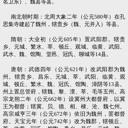
名卫东）、魏县等县。
南北朝时期：北周大象二年（公元580年）在孔
思集寺建起了魏州，辖贵乡（魏、元并入）等县。
隋朝：大业初（公元605年）置武阳郡。辖贵
乡、元城、繁水、莘、顿丘、观城、临黄、武阳、
武水、魏、馆陶、堂邑、冠氏、聊城等14县。
唐朝：武德四年（公元621年）改武阳郡为魏
州。辖贵乡、昌乐、元城、莘、武阳、临黄、观
城、顿丘、繁水、魏、冠氏、馆陶、漳阴等13县。
州上置总管府，辖魏、黎、澶、莘、毛等五州。高
宗龙朔二年（公元662年）设冀州大都督府，以冀
王为都督；辖冀、贝、德、相、棣、沧、魏七州。
高宗咸亨三年（公元672年）依旧为魏州，罢都督
府。天宝元年（公元742年）改为魏郡，辖顿丘、