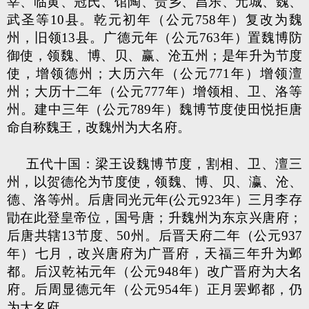
莘、临黄、冠氏、馆陶、贵乡、昌乐、元城、魏、
武圣等10县。乾元初年（公元758年）复改为魏
州，旧领13县。广德元年（公元763年）置魏博防
御使，领魏、博、贝、赢、沧五州；是年升为节度
使，增领德州；大历六年（公元771年）增领澶
州；大历十二年（公元777年）增领相、卫、洛等
州。建中三年（公元789年）魏博节度使田悦拒唐
命自称魏王，改魏州为大名府。
五代十国：梁王设魏博节度，割相、卫、澶三
州，以贺德伦为节度使，领魏、博、贝、瀛、沧、
德、洛等州。后唐同光元年(公元923年）三月李存
勖在此登皇帝位，国号唐；升魏州为东京兴唐府；
后唐共辖13节度、50州。后晋天府二年（公元937
年）七月，改兴唐府为广晋府，天福三年升为邺
都。后汉乾祐元年（公元948年）改广晋府为大名
府。后周显德元年（公元954年）正月罢邺都，仍
为大名府。