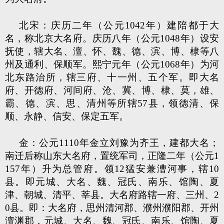
北宋：庆历二年（公元1042年）建陪都于大
名，称北京大名府。庆历八年（公元1048年）设安
抚使，辖大名、澶、怀、魏、德、滨、博、棣等八
州及通利、保顺军。熙宁元年（公元1068年）为河
北东路治所，辖三府、十一州、五个军。即大名
府、开德府、河间府、沧、冀、博、棣、莫，雄、
霸、德、滨、思、清州等所辖57县，领德清、保
顺、永静、信安、保定五军。
金：公元1110年金立刘豫为齐王，建都大名；
南迁后称山东大名府，置统军司，正隆二年（公元1
157年）升为总管府。领12猛安兼漕河事，辖10
县。即元城、大名、魏、冠氏、南乐、馆陶、夏
津、朝城、清平、莘县。大名府路辖一府、三州、2
0县。即：大名府，思州清河郡、濮州濮阳郡、开州
澶渊郡，元城、大名、魏、冠氏、南乐、馆陶、夏