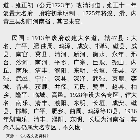
道，雍正初（公元1723年）改清河道，雍正十一年
复置大名府。府辖初承明制， 1725年将浚、滑、内
黄三县划归河南省，其它未变。
民国：1913年废府改建大名道。辖47县：大
名、广平、肥 曲周、鸡泽、成安、邯郸、磁县、威
县、南宫、冀县、清河、新河、衡水、永年、邢
台、沙河、南河、平乡、广宗、巨鹿、尧山、内
丘、南乐、清丰、濮阳、东明、长垣、任县、枣
强、武邑、宁晋、深县、深泽、武强、束鹿、栾
城、晋县、获鹿、井径、元氏、赞皇、赵县、柏
乡、隆平、临城、高邑。1928年设大名专区，辖大
名、南乐、清丰、濮阳、东明、长垣、成安、磁
县、邯郸、广平、肥乡、曲周、鸡泽等13县。1936
年划南乐、清丰、濮阳、东明、长垣为河南省，其
余八县仍属大名专区，不久废。
来源：《大名文史资料》