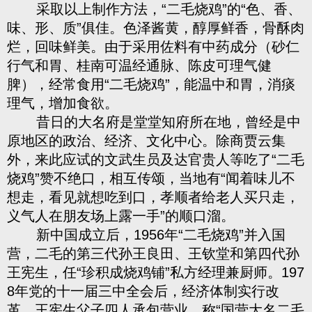
采取以上制作方法，“二毛烧鸡”的“色、香、
味、形、质”俱佳。色泽酱黄，醇厚鲜香，骨酥肉
烂，回味鲜美。由于采用佐料有中药成分（砂仁
行气和胃、桂南可温经通脉、陈皮可理气健
脾），经常食用“二毛烧鸡”，能温中和胃，消痰
理气，增加食欲。
昔日的大名府是堂堂知府所在地，曾经是中
原地区的政治、经济、文化中心。除商贾云集
外，来此应试的文武生员及达官贵人等吃了“二毛
烧鸡”赞不绝口，相互传颂，当地有“闻着味儿不
想走，看见就想吃到口，孝顺者给老人买只走，
义气人在朋友场上露一手”的顺口溜。
新中国成立后，1956年“二毛烧鸡”并入国
营，二毛的第三代孙王良田、王钦堂和第四代孙
王宪生，任“珍积成烧鸡铺”私方经理兼厨师。197
8年党的十一届三中全会后，经济体制实行改
革，王宪生父子四人承包营业，称“国营大名二毛