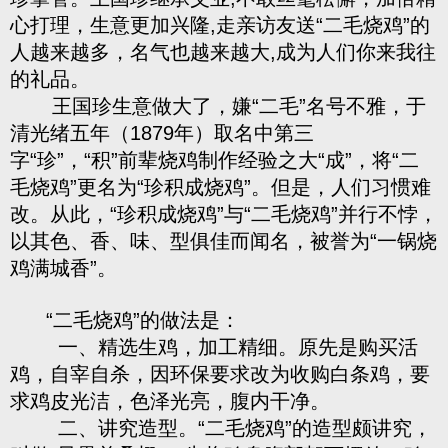
心打理，生意更加兴隆,走亲访友送“二毛烧鸡”的
人越来越多，名气也越来越大,成为人们你来我往
的礼品。
王国珍生意做大了，嫌“二毛”名号不雅，于
清光绪五年（1879年）取名中第三
字“珍”，“积”前辈烧鸡制作经验之大“成”，将“二
毛烧鸡”更名为“珍积成烧鸡”。但是，人们习惯难
改。从此，“珍积成烧鸡”与“二毛烧鸡”并行不悖，
以其色、香、味、型俱佳而闻名，被誉为“一锅烧
鸡满城香”。
“二毛烧鸡”的做法是：
一、精选生鸡，加工精细。原先是购买活
鸡，自宰自杀，因环保要求改为收购白条鸡，要
求鸡皮光洁，色泽光亮，腹内干净。
二、讲究造型。“二毛烧鸡”的造型颇讲究，