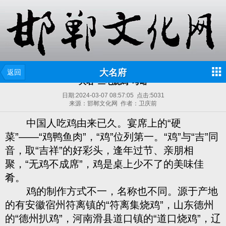
大名府
返回
大名“二毛烧鸡”考略
日期:
2024-03-07 08:57:05
点击:
5031
来源：邯郸文化网 作者：卫庆前
中国人吃鸡由来已久。宴席上的“硬
菜”——“鸡鸭鱼肉”，“鸡”位列第一。“鸡”与“吉”同
音，取“吉祥”的好彩头，逢年过节、亲朋相
聚，“无鸡不成席”，鸡是桌上少不了的美味佳
肴。
鸡的制作方式不一，名称也不同。源于产地
的有安徽宿州符离镇的“符离集烧鸡”，山东德州
的“德州扒鸡”，河南滑县道口镇的“道口烧鸡”，辽