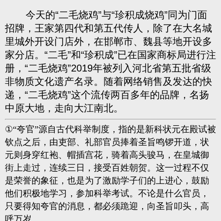
今天的“二毛烧鸡”与“珍积成烧鸡”同为门面
招牌，王家第四代和第五代传人，除了在大名城
里城外开设门店外，在邯郸市、魏县等地开设多
家分店。“二毛”和“珍积成”已在国家商标局进行注
册，“二毛烧鸡”2019年被列入河北省第五批省级
非物质文化遗产名录。随着网络销售及发达的快
递，“二毛烧鸡”这个流传两百多年的品牌，名扬
中原大地，走向大江南北。
①
“夸官”源自古代科举制度，指的是新科状元在殿试被
钦点之后，由吏部、礼部官员捧着圣旨鸣锣开道，状
元则身穿红袍、帽插宫花，骑着高头骏马，在皇城御
街上走过，连续三日，接受百姓朝贺。这一过程不仅
是荣誉的象征，也是为了激励学子们的上进心，鼓励
他们积极地学习，参加科举考试。不论是什么官员，
只要得知夸官的消息，都必须跪迎，向圣旨叩头，高
呼万岁。