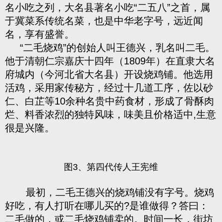
名小吃之列，大名县著名小吃“二五八”之首，属
于冀菜系传统名菜，也是中华老字号，远近闻
名，享有盛誉。
“二毛烧鸡”的创始人叫王德兴，乳名叫二毛。
他于清朝仁宗嘉庆十四年（1809年）在直隶大名
府城内（今河北省大名县）开设烧鸡铺。他选用
活鸡，采用家传秘方，经过十几道工序，佐以砂
仁、白芷等10余种名贵中药食材，形成了骨酥肉
烂、料香浓烈的独特风味，味美且价格适中,生意
很是兴隆。
图3、第四代传人王宪维
最初，二毛王德兴的烧鸡铺没有字号。烧鸡
好吃，有人打听在哪儿买的?是谁做得？答曰：
二毛做的，或二毛烧鸡铺卖的。时间一长，街坊