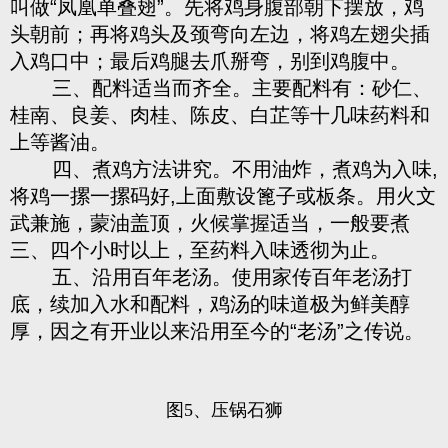
叫做“凤凰单叠翅”。先将鸡身腹部朝下摆放，鸡
头朝前；再将鸡头及颈弯向左边，将鸡左翅尖插
入鸡口中；最后鸡腿去爪掰弯，别到鸡腹中。
三、配料适当而齐全。主要配料有：砂仁、
桂南、良姜、肉桂、陈皮、白芷等十几味药料和
上等酱油。
四、煮鸡方法讲究。不用油炸，煮鸡为入味,
将鸡一摞一摞码好,上面敷设篦子或板条。用火文
武兼施，蒙油盖顶，火候掌握适当，一般要煮
三、四个小时以上，至药料入味透彻为止。
五、沿用百年老汤。使用家传百年老汤打
底，续加入水和配料，鸡汤的味道极为鲜美醇
厚，因之有开业以来沿用至今的“老汤”之传说。
图5、压锅石狮