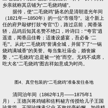
乡亲就称其店铺为“二毛烧鸡铺”。
据传，使“二毛烧鸡”扬名的是清朝道光年间
（1821年—1850年）的一位“市领导”。这个新上
任的府尹敲锣打鼓“夸官”①
，路过店前，闻香落
轿，品鸡后知其名赞不绝口，吟诗曰：“‘夸官’逍
遥道，闻香品佳肴；适逢设盛宴，吾必备 ‘二
毛’”。从此“二毛烧鸡”誉满全城，并留下了“一锅
烧鸡满城香”的美誉。每当集社庙会，婚丧嫁
娶，“二毛烧鸡”总是被一“抢”而空。无鸡不成席，
吃大名“二毛烧鸡”图吉祥如意成为时尚。
图4、真空包装的“二毛烧鸡”准备发往各地
清同治年间（1862年1月——1875年1
月），王德兴将鸡铺和佐料秘方传授给儿子王国
珍掌管。王国珍继承父业,不敢丝毫松懈，加倍精