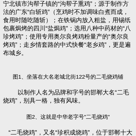
宁北镇市沟帮子镇的“沟帮子熏鸡”；源于制作方
法的广东“白斩鸡”（烹鸡时不加调味白煮而成，
食用时随吃随斩）；在铁锅内放入粗盐，用锡纸
包裹焗烤的四川“盐焗鸡”；选用八种中药材的“八
珍烤鸡”；使用专用奥尔良烤鸡粉量产的“奥尔良
烤鸡”；走乡情套路的中式快餐“老乡鸡”，更是遍
布城乡。
图1、坐落在大名老城北街122号的二毛烧鸡铺
以制作人名为品牌和字号的邯郸大名“二毛
烧鸡”，别具一格，独有风味。
图2、这就是中华老字号"二毛烧鸡"
“二毛烧鸡”，又名“珍积成烧鸡”，位于邯郸十大