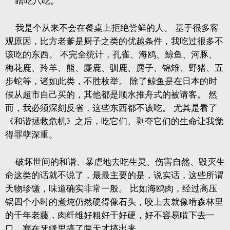
瞎吃八吃。
我是个从来不会在餐桌上拒绝尝鲜的人。
基于很多客
观原因，比方老爹是厨子之类的优越条件，我吃过很多不
该吃的东西。
不完全统计，孔雀、海鸥、鲸鱼、河豚、
梅花鹿、羚羊、熊、麋鹿、驯鹿、麂子、锦雉、野猪、五
步蛇等，诸如此类，不胜枚举。
除了鲸鱼是在日本的时
候从超市自己买的，其他都是顺水推舟式的被请客。
然
而，我必须深刻反省，这些东西都不该吃。
尤其是看了
《和谐拯救危机》之后，吃它们、剥夺它们的生命让我觉
得罪孽深重。
破坏世间的和谐、暴虐地去吃生灵、伤害自然、毁灭生
命这类的话就不说了，最最主要的是，说实话，这些所谓
天物珍馐，味道确实非常一般。
比如海鸥肉，经过高压
锅四个小时的煮炖仍然硬得像石头，咬上去就像啃森林里
的千年老藤，肉纤维好粗好干好硬，好不容易啃下去一
口，塞在牙缝里搞了两天才搞出来。