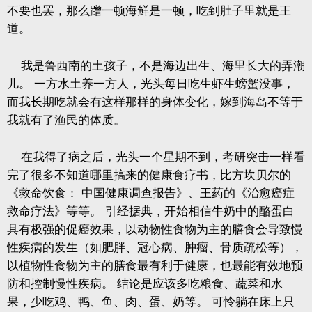
不要也罢，那么蹭一顿海鲜是一顿，吃到肚子里就是王
道。
我是鲁西南的土孩子，不是海边出生、海里长大的弄潮
儿。
一方水土养一方人，光头每日吃生虾生螃蟹没事，
而我长期吃就会有这样那样的身体变化，嫁到海岛不等于
我就有了渔民的体质。
在我得了病之后，光头一个星期不到，考研突击一样看
完了很多不知道哪里搞来的健康食疗书，比方坎贝尔的
《救命饮食：
中国健康调查报告》、王药的《治愈癌症
救命疗法》等等。
引经据典，开始相信牛奶中的酪蛋白
具有极强的促癌效果，以动物性食物为主的膳食会导致慢
性疾病的发生（如肥胖、冠心病、肿瘤、骨质疏松等），
以植物性食物为主的膳食最有利于健康，也最能有效地预
防和控制慢性疾病。
结论是应该多吃粮食、蔬菜和水
果，少吃鸡、鸭、鱼、肉、蛋、奶等。
可怜躺在床上只