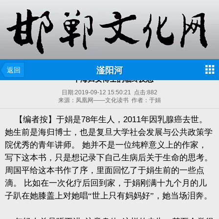
滏阳河
返回
一个海归女博士的临终反思
日期:
2019-09-12 15:50:21
点击:
882
来源：凤凰网——文化读书 作者：于娟
【编者按】于娟是
78
年生人，
2011
年因乳腺癌去世。
她生前是海归博士，也是复旦大学社会发展与公共政策学
院优秀的青年讲师。
她并不是一位纯粹意义上的作家，
写下这本书，只是想记录下自己生病后关于生命的思考。
周国平给这本书作了序，里面回忆了于娟生前的一些点
滴。
比如在一次化疗后回到家，于娟刚满十九个月的儿
子趴在她膝盖上对她唱“世上只有妈妈好”，她当场泪奔。