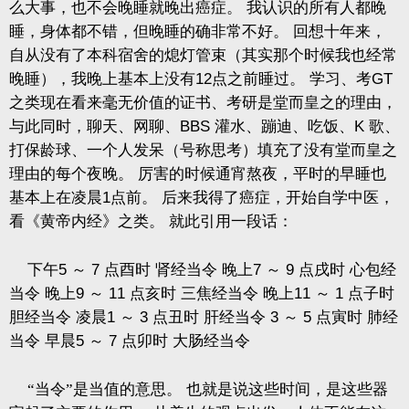
么大事，也不会晚睡就晚出癌症。
我认识的所有人都晚
睡，身体都不错，但晚睡的确非常不好。
回想十年来，
自从没有了本科宿舍的熄灯管束（其实那个时候我也经常
晚睡），我晚上基本上没有
12
点之前睡过。
学习、考
GT
之类现在看来毫无价值的证书、考研是堂而皇之的理由，
与此同时，聊天、网聊、
BBS
灌水、蹦迪、吃饭、
K
歌、
打保龄球、一个人发呆（号称思考）填充了没有堂而皇之
理由的每个夜晚。
厉害的时候通宵熬夜，平时的早睡也
基本上在凌晨
1
点前。
后来我得了癌症，开始自学中医，
看《黄帝内经》之类。
就此引用一段话：
下午
5
～
7
点酉时
肾经当令
晚上
7
～
9
点戌时
心包经
当令
晚上
9
～
11
点亥时
三焦经当令
晚上
11
～
1
点子时
胆经当令
凌晨
1
～
3
点丑时
肝经当令
3
～
5
点寅时
肺经
当令
早晨
5
～
7
点卯时
大肠经当令
“当令”是当值的意思。
也就是说这些时间，是这些器