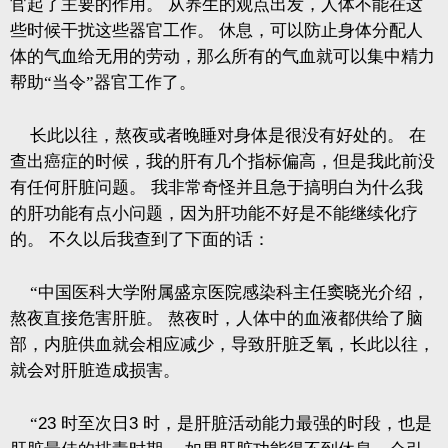
官起了主要的作用。
从养生的观点出发，人体不能在这
些时候干扰这些器官工作。
休息，可以防止身体分配人
体的气血给无用的劳动，那么所有的气血就可以集中精力
帮助“当令”器官工作了。
长此以往，熬夜或者晚睡对身体是很没有好处的。
在
查出癌症的时候，我的肝有几个指标偏高，但是我此前没
有任何肝脏问题。
我非常奇怪并且急于搞明白为什么我
的肝功能有点小问题，因为肝功能不好是不能继续化疗
的。
不久以后我查到了下面的话：
“中国医科大学附属盛京医院感染科主任窦晓光介绍，
熬夜直接危害肝脏。
熬夜时，人体中的血液都供给了脑
部，内脏供血就会相应减少，导致肝脏乏氧，长此以往，
就会对肝脏造成损害。
“
23
时至次日
3
时，是肝脏活动能力最强的时段，也是