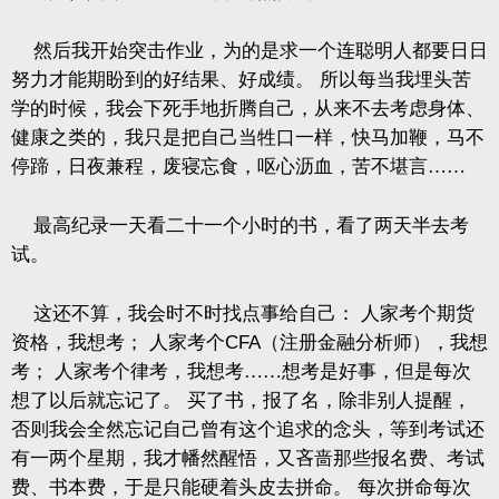
然后我开始突击作业，为的是求一个连聪明人都要日日
努力才能期盼到的好结果、好成绩。
所以每当我埋头苦
学的时候，我会下死手地折腾自己，从来不去考虑身体、
健康之类的，我只是把自己当牲口一样，快马加鞭，马不
停蹄，日夜兼程，废寝忘食，呕心沥血，苦不堪言……
最高纪录一天看二十一个小时的书，看了两天半去考
试。
这还不算，我会时不时找点事给自己：
人家考个期货
资格，我想考；
人家考个
CFA
（注册金融分析师），我想
考；
人家考个律考，我想考……想考是好事，但是每次
想了以后就忘记了。
买了书，报了名，除非别人提醒，
否则我会全然忘记自己曾有这个追求的念头，等到考试还
有一两个星期，我才幡然醒悟，又吝啬那些报名费、考试
费、书本费，于是只能硬着头皮去拼命。
每次拼命每次