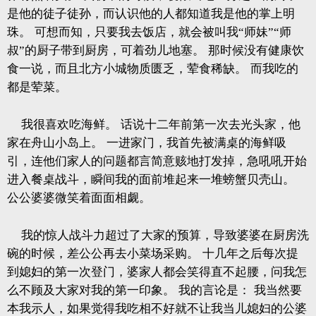
是他的徒子徒孙，而认识他的人都知道我是他的掌上明
珠。
可想而知，只要我去饭店，就会被叫我“师妹”“师
叔”的厨子带到厨房，可着劲儿地塞。
那时候没有健康饮
食一说，而且北方小城物质匮乏，荤食稀缺。
而我吃的
都是荤菜。
我很喜欢吃海鲜。
话说十二年前第一次去光头家，他
家在舟山小岛上。
一进家门，我首先被满桌的海鲜吸
引，连他们家人的问题都言简意赅地打发掉，急吼吼开始
进入餐桌战斗，瞬间我的面前堆起来一堆螃蟹贝壳山。
公公婆婆微笑着面面相觑。
我的惊人战斗力超过了大家的预算，导致婆婆在厨房洗
碗的时候，差公公再去小菜场采购。
十几年之后每次提
到媳妇的第一次登门，婆家人都会笑得直不起腰，问我怎
么不顾及大家对我的第一印象。
我的言论是：
我当然要
本我示人，如果觉得我吃相不好就不让我当儿媳妇的公婆