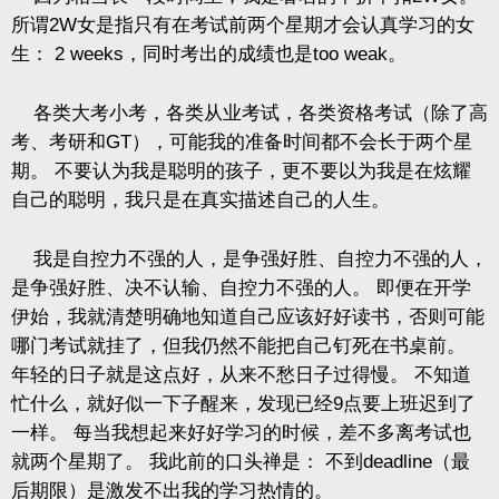
所谓
2W
女是指只有在考试前两个星期才会认真学习的女
生：
2 weeks
，同时考出的成绩也是
too weak
。
各类大考小考，各类从业考试，各类资格考试（除了高
考、考研和
GT
），可能我的准备时间都不会长于两个星
期。
不要认为我是聪明的孩子，更不要以为我是在炫耀
自己的聪明，我只是在真实描述自己的人生。
我是自控力不强的人，是争强好胜、自控力不强的人，
是争强好胜、决不认输、自控力不强的人。
即便在开学
伊始，我就清楚明确地知道自己应该好好读书，否则可能
哪门考试就挂了，但我仍然不能把自己钉死在书桌前。
年轻的日子就是这点好，从来不愁日子过得慢。
不知道
忙什么，就好似一下子醒来，发现已经
9
点要上班迟到了
一样。
每当我想起来好好学习的时候，差不多离考试也
就两个星期了。
我此前的口头禅是：
不到
deadline
（最
后期限）是激发不出我的学习热情的。