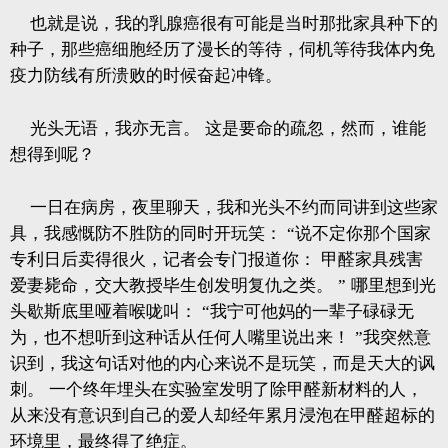
也就是说，我的乳腺癌很有可能是当时那批家具种下的
种子，那些癌细胞经历了漫长的等待，伺机等待我体内免
疫力防线有所溃败的时候奋起冲锋。
光头无语，我亦无言。
这是要命的疏忽，然而，谁能
想得到呢？
一日在病房，夜里聊天，我和光头不约而同讲到这些家
具，我感慨防不胜防的同时开玩笑：
“说不定你那个国家
专利日后卖得很火，记者会专门报道你：
甲醛家具残害
爱妻毙命，交大教授毕生创发明复仇之类。
”
哪里想到光
头歇斯底里哑着喉咙叫：
“我宁可他妈的一辈子碌碌无
为，也不想听到这种话从任何人嘴里说出来！
”我突然意
识到，我这句话对他的内心来说不是玩笑，而是天大的讽
刺。
一个终年埋头在实验室发明了除甲醛新材料的人，
从来没有意识到自己的爱人却经年累月浸泡在甲醛超标的
环境里，最终得了绝症。