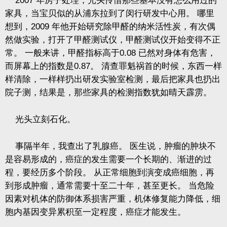
2007
年房子处理，光头怜惜那些基本没有怎么用过的
家具，当宝贝似的从浦东拉到了闵行研发中心用。
哪里
想到，
2009
年他开始研究除甲醛的纳米活性炭，有次偶
然做实验，打开了甲醛测试仪，甲醛测试仪开始变得不正
常。
一般来讲，甲醛指标高于
0.08
已然对身体有危害，
而屏幕上的指数是
0.87
。
清查罪魁祸首的时候，东西一样
样清除，一样样扔出研发实验室检测，最后把家具也扔出
院子测，结果是，那些家具的检测指数犹如晴天霹雳。
光头立刻石化。
事隔半年，我查出了乳腺癌。
医生说，肿瘤的肿块不
是容易形成的，癌症的发生需要一个长期的、渐进的过
程，要经历多个阶段。
从正常细胞到演变成癌细胞，再
到形成肿瘤，通常需要十至二十年，甚至更长。
当危险
因素对机体的防御体系损害严重，机体修复能力降低，细
胞内基因变异累积至一定程度，癌症才能发生。