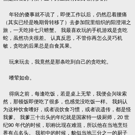
年轻的傻事就不说了，即便工作以后，仍然忍着腰痛
（其实已经是晚期骨转移了）去参加院里组织的阳澄湖之
旅，一天吃掉七只螃蟹。
我最喜欢玩的手机游戏是贪吃
蛇，虽然功夫很差。
认真反思，不管你再怎么灵巧机
敏，贪吃的后果总是自食其果。
玩来玩去，我竟然是那条吃到自己的贪吃蛇。
嗜荤如命。
得病之前，每逢吃饭，若是桌上无荤，我便会兴味索
然，那顿饭即便吃了很多，也感觉没吃饭一样。
我妈认
为这种饮食嗜好，或者说饮食习惯，或者说遗传，都是怪
我爹。
我爹三十出头的年纪就是国家特一级厨师，
20
世
纪
90
年代的时候，职称比现在难混，所以他在当地烹饪
界有点名头。
我初中的时候，貌似当地三分之一的厨子