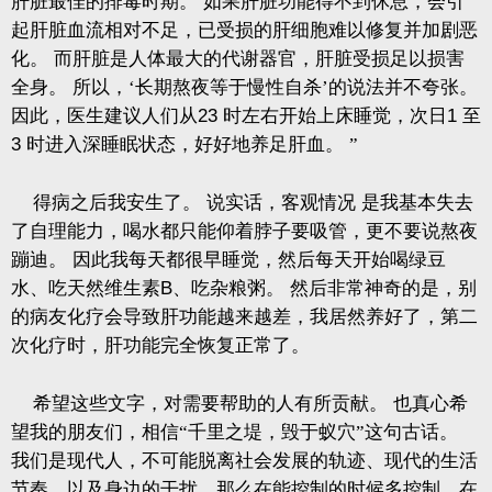
肝脏最佳的排毒时期。
如果肝脏功能得不到休息，会引
起肝脏血流相对不足，已受损的肝细胞难以修复并加剧恶
化。
而肝脏是人体最大的代谢器官，肝脏受损足以损害
全身。
所以，‘长期熬夜等于慢性自杀’的说法并不夸张。
因此，医生建议人们从
23
时左右开始上床睡觉，次日
1
至
3
时进入深睡眠状态，好好地养足肝血。
”
得病之后我安生了。
说实话，客观情况
是我基本失去
了自理能力，喝水都只能仰着脖子要吸管，更不要说熬夜
蹦迪。
因此我每天都很早睡觉，然后每天开始喝绿豆
水、吃天然维生素
B
、吃杂粮粥。
然后非常神奇的是，别
的病友化疗会导致肝功能越来越差，我居然养好了，第二
次化疗时，肝功能完全恢复正常了。
希望这些文字，对需要帮助的人有所贡献。
也真心希
望我的朋友们，相信“千里之堤，毁于蚁穴”这句古话。
我们是现代人，不可能脱离社会发展的轨迹、现代的生活
节奏，以及身边的干扰，那么在能控制的时候多控制，在