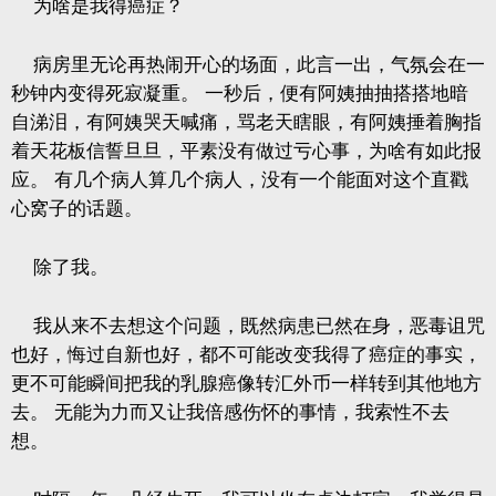
为啥是我得癌症？
病房里无论再热闹开心的场面，此言一出，气氛会在一
秒钟内变得死寂凝重。
一秒后，便有阿姨抽抽搭搭地暗
自涕泪，有阿姨哭天喊痛，骂老天瞎眼，有阿姨捶着胸指
着天花板信誓旦旦，平素没有做过亏心事，为啥有如此报
应。
有几个病人算几个病人，没有一个能面对这个直戳
心窝子的话题。
除了我。
我从来不去想这个问题，既然病患已然在身，恶毒诅咒
也好，悔过自新也好，都不可能改变我得了癌症的事实，
更不可能瞬间把我的乳腺癌像转汇外币一样转到其他地方
去。
无能为力而又让我倍感伤怀的事情，我索性不去
想。