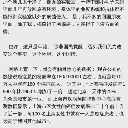
那个地儿太干净了，像无菌实验室，一帮中国小耗子关到
里面几年再放回原有环境，身体里的免疫系统和抗体都不
能抵御实验室以外的病菌侵入。
是，我不多的回国朋友
里面，除了我，梅森得了胸腺癌，甘霖得了血液方面的
病。
也许，这只是牢骚。
除非国民觉醒，否则我们无力改
变这个事实、这个环境、这个国情。
网络上查一下，就会有触目惊心的数据：
现在公布的
数据说癌症总的发病率在
180/100000
左右，也就是每
10
万人中就有
180
个癌症病人。
这其中，“上海癌症发病率
1
980
年比
1963
年增加了一倍，超过北京、天津的
25%
，
为全国城市第一位。
而上海市疾病预防控制中心癌症监
测数据显示，上海市区女性的癌症发病率比二十年前上升
了近一倍，每
100
名上海女性中就有一人是癌症患者，也
远高于我国其他城市”。