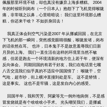
佩服那里环境不错，却也真没有嫌弃上海多糟糕。
2004
年的时候听到岗布（一个日本人）抱怨下了飞机觉得喉咙
痛，非常嗤之以鼻，心里暗暗说：
我们这里环境那么糟
糕，你还来干啥？
不如折身回去！
我真正体会到空气污染是
2007
年从挪威回国，在北京
下飞机的那一瞬间，突然感觉眼睛很酸，喉咙发堵，岗布
的话依然在耳。
也许，日本鬼子不是故意羞辱我们日新
月异的上海。
我们一直生活在这样的环境里当然不敏
感，但若是跑去一个环境清新的地方住上若干年，便深有
反向体会。
同期回国的有若干好友，我们在电话里七嘴
八舌交流我们似乎真的不适应中国国情了：
喉咙干，空
气呛，超市吵，街上横冲直撞到处是车。
这不是矫情，
这是事实。
这也不是牢骚，这是发自内心的感受。
回国半年，我和芳芳、阿蒙等无一例外地病倒，不是感
冒发烧就是有个啥啥啥小手术。
光头嘲笑我们，是挪威