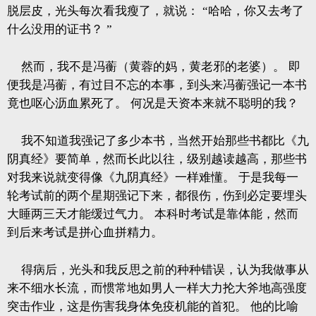
脱层皮，光头每次看我瘦了，就说：
“哈哈，你又去考了
什么没用的证书？
”
然而，我不是冯蘅（黄蓉的妈，黄老邪的老婆）。
即
便我是冯蘅，有过目不忘的本事，到头来冯蘅强记一本书
竟也呕心沥血累死了。
何况是天资本来就不聪明的我？
我不知道我强记了多少本书，当然开始那些书都比《九
阴真经》要简单，然而长此以往，级别越读越高，那些书
对我来说就变得像《九阴真经》一样难懂。
于是我每一
轮考试前的两个星期强记下来，都很伤，伤到必定要埋头
大睡两三天才能缓过气力。
本科时考试是靠体能，然而
到后来考试是拼心血拼精力。
得病后，光头和我反思之前的种种错误，认为我做事从
来不细水长流，而惯常地如男人一样大力抡大斧地高强度
突击作业，这是伤害我身体免疫机能的首犯。
他的比喻