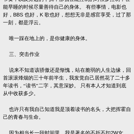
能早睡的时候尽量善待自己的身体。
有些事情，电影也
好，
BBS
也好，
K
歌也好，想想无非是感官享受，过了那
一刻，都是浮云。
唯一踩在地上的，是你健康的身体。
三、突击作业
说来不知道该骄傲还是惭愧，站在脆弱的人生边缘，回
首滚滚烽烟的三十年前半生，我发觉自己居然花了二十多
年读书，“读书”二字，其意深妙。
只有本人才知道到底
从中收获多少。
也许只有我自己知道我是顶着读书的名头，大把挥霍自
己的青春与生命。
因为相当长一段时间里，我是著名的不折不扣
2W
女。