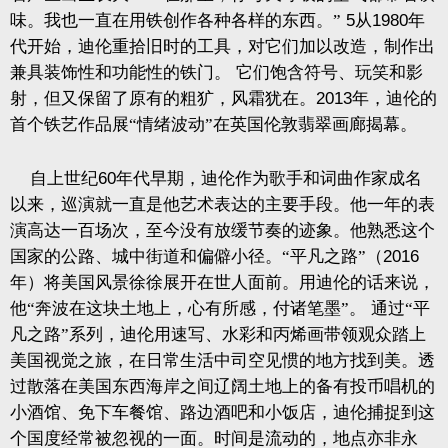
味。我也一直在用铁创作各种各样的东西。”
5
从
1980
年
代开始，迪伦重拾旧时的工具，对它们加以改造，制作出
兼具装饰性和功能性的铁门。
它们饱含符号、玩笑和影
射，但又保留了原有的粗犷，风霜犹在。
2013
年，迪伦的
首个铁艺作品展“情绪波动”在英国伦敦翡翠画廊揭幕。
自上世纪
60
年代早期，迪伦作为歌手和词曲作家成名
以来，巡演就一直是他艺术表达的主要手段。他一年的表
演高达一百场次，至今没有放缓节奏的迹象。他熟悉这个
国家的公路、城中街道和偏僻小径。“平凡之路”（
2016
年）将美国风景徐徐展开在世人面前。用迪伦的话来说，
他“奔波在这块土地上，心有所感，付诸笔墨”。
通过“平
凡之路”系列，迪伦用速写、水彩和丙烯画带领观众踏上
美国视觉之旅，在日常生活中司空见惯的地方找到美。透
过散落在美国东西海岸之间辽阔土地上的备有投币唱机的
小酒馆、免下车餐馆、路边酒吧和小饭店，迪伦捕捉到这
个国度经常被忽视的一面。时间是流动的，地点亦非永