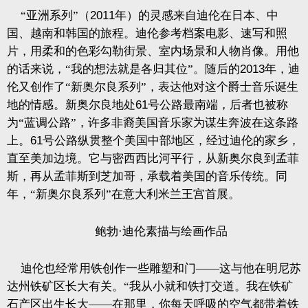
“亚洲系列”（
2011
年）的灵感来自迪伦在日本、中
国、越南和韩国的旅程。迪伦参考档案电影、速写和照
片，用柔和的色彩勾勒街景、室内场景和人物肖像。用他
的话来说，“我的想法就是各归其位”。随后的
2013
年，迪
伦又创作了“新奥尔良系列”，表达他对这个爵士音乐诞生
地的情感。新奥尔良地处
61
号公路最南端，后者也被称
为“蓝调公路”，许多非裔美国音乐家为谋生奔波在这条路
上。
61
号公路纵贯整个美国中部地区，经过迪伦的家乡，
直至美加边境。它与密西西比河平行，从新奥尔良到孟菲
斯，再从孟菲斯到芝加哥，承载着美国的音乐传统。同
年，“新奥尔良系列”在意大利米兰王宫首展。
鲍勃·迪伦素描与绘画作品
迪伦也经常用铁创作一些雕塑和门——这与他在明尼苏
达州铁矿区长大有关。“我从小就和铁打交道。我在铁矿
石产区出生长大——在那里，你每天呼吸的空气都带着铁