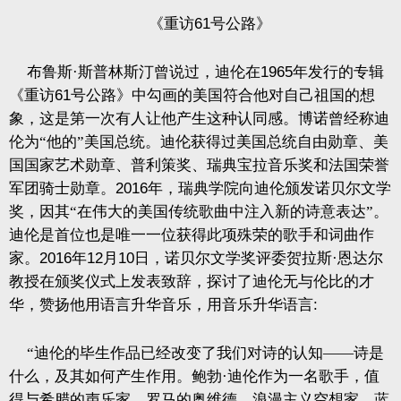
《重访
61
号公路》
布鲁斯·斯普林斯汀曾说过，迪伦在
1965
年发行的专辑
《重访
61
号公路》中勾画的美国符合他对自己祖国的想
象，这是第一次有人让他产生这种认同感。博诺曾经称迪
伦为“他的”美国总统。迪伦获得过美国总统自由勋章、美
国国家艺术勋章、普利策奖、瑞典宝拉音乐奖和法国荣誉
军团骑士勋章。
2016
年，瑞典学院向迪伦颁发诺贝尔文学
奖，因其“在伟大的美国传统歌曲中注入新的诗意表达”。
迪伦是首位也是唯一一位获得此项殊荣的歌手和词曲作
家。
2016
年
12
月
10
日，诺贝尔文学奖评委贺拉斯·恩达尔
教授在颁奖仪式上发表致辞，探讨了迪伦无与伦比的才
华，赞扬他用语言升华音乐，用音乐升华语言
:
“迪伦的毕生作品已经改变了我们对诗的认知——诗是
什么，及其如何产生作用。鲍勃·迪伦作为一名歌手，值
得与希腊的声乐家、罗马的奥维德、浪漫主义空想家、蓝