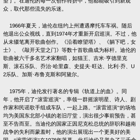
望了。在迪伦的每一次创作转折中，他都能吸引到新观
众，取代那些流失的乐迷。
1966
年夏天，迪伦在纽约上州遭遇摩托车车祸。随后
他退出公众视线，直到
1974
年才重新开启巡演。不过，他
从未辍笔离开歌曲创作。《沿着瞭望塔》、《躺下吧，女
士》、《敲开天堂之门》等数十首歌曲成为标杆。迪伦的
歌曲被六千多名艺术家翻唱，如猫王、吉米·亨德里克
斯、滚石乐队、乔治·哈里森、史提夫·旺达、比利·乔、
U
2
乐队、加斯·布鲁克斯和阿黛尔。
1975
年，迪伦发行著名的专辑《轨道上的血》。同
年，他开启了“滚雷巡演”，率领一群摇滚明星、诗人、剧
作家和民谣歌手组成车队，一起上路。“滚雷巡演”的场地
均为美国东北部小镇的老旧厅堂，演出很少事前预告，甚
至不告而至。当迪伦的国家正因尼克松总统的辞职和越南
战争的失利而蒙羞时，他的演出展现出一个更美好的美