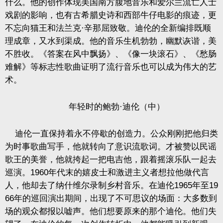
什么。他的创作体现美国南方腹地音乐和爱尔兰流亡人士
戏剧的影响，也有古希腊史诗和西部牛仔电影的痕迹，更
不忘向猫王和法兰克·辛那屈致敬。迪伦的全新编排既顺
理成章，又水到渠成。他的音乐生机勃勃，幽默诙谐，美
不胜收。《答案在风中飘扬》、《像一块滚石》、《愁肠
难解》等标志性歌曲证明了流行音乐也可以成为伟大的艺
术。
年轻时的鲍勃·迪伦（中）
迪伦一直保持着永不停歇的创造力。公众刚刚把他归类
为时事歌曲写手，他就转向了意识流歌词。才被赞以民谣
歌王的美誉，他就挎起一把电吉他，跟着摇滚乐队一起去
巡演。
1960
年代末的嬉皮士和激进主义者想拉他做代言
人，他却去了纳什维尔录制乡村音乐。在迪伦
1965
年至
19
66
年的巡回演出期间，出现了不可思议的场面：大多数到
场的观众都报以嘘声。他们想要原来的那个迪伦。他们失