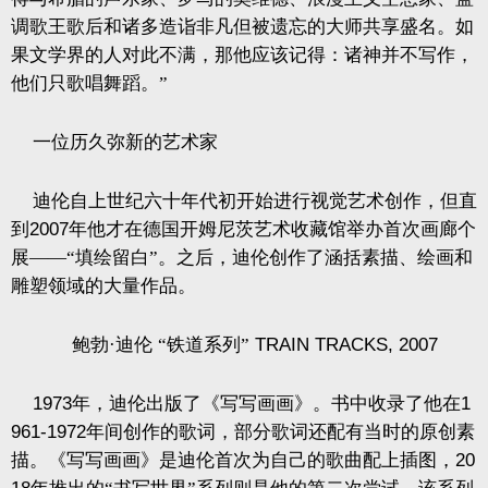
调歌王歌后和诸多造诣非凡但被遗忘的大师共享盛名。如
果文学界的人对此不满，那他应该记得：诸神并不写作，
他们只歌唱舞蹈。”
一位历久弥新的艺术家
迪伦自上世纪六十年代初开始进行视觉艺术创作，但直
到
2007
年他才在德国开姆尼茨艺术收藏馆举办首次画廊个
展——“填绘留白”。之后，迪伦创作了涵括素描、绘画和
雕塑领域的大量作品。
鲍勃·迪伦
“铁道系列”
TRAIN TRACKS, 2007
1973
年，迪伦出版了《写写画画》。书中收录了他在
1
961-1972
年间创作的歌词，部分歌词还配有当时的原创素
描。《写写画画》是迪伦首次为自己的歌曲配上插图，
20