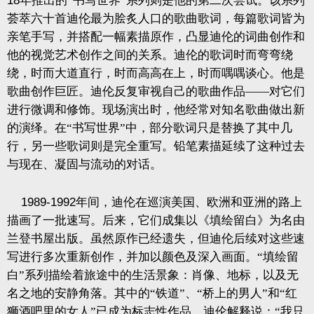
18
年推出的“书写世界”系列则是他的第二次尝试。该系列
荟萃六十首迪伦最为脍炙人口的歌曲歌词，每篇歌词皆为
亲笔手写，并搭配一幅素描原作，凸显迪伦的词曲创作和
他的视觉艺术创作之间的关系。迪伦的歌词时而弯弯绕
绕，时而大道直行，时而高高在上，时而喁喁谈心。他是
歌曲创作巨匠。迪伦反复审视自己的歌曲作品——对它们
进行微调和修饰。现场演出时，他经常对知名歌曲做出新
的演绎。在“书写世界”中，部分歌词只是替换了其中几
行，另一些歌词则是完全重写。铅笔素描延续了这种过去
与现在、凝固与流动的对话。
1989-1992
年间，迪伦在巡演美国、欧洲和亚洲的路上
描画了一批速写。后来，它们成集以《填绘留白》为名由
兰登书屋出版。虽然原作已经遗失，但迪伦后续对这些速
写进行多次重新创作，并加以颜色及深入画面。“填绘留
白”系列描绘着旅途中的生活景象：肖像、地标，以及无
名之地的安静角落。其中的“铁道”、“桥上的男人”和“红
狮酒吧里的女人”已成为标志性作品。迪伦解释说：“我只