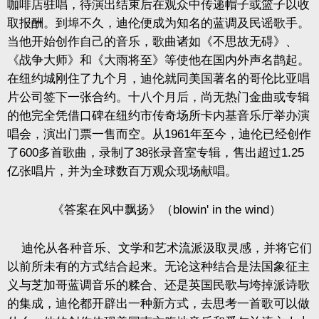
咖啡店驻唱，待演出结束后在观众中传递帽子或篮子以收
取报酬。到埠不久，迪伦便成为知名的蓝调及民谣歌手。
当他开始创作自己的音乐，歌曲诸如《不思故无碍》、
《战争大师》和《大雨将至》等使他在国内外声名鹊起。
在纽约城刚住了九个月，迪伦就同美国著名的哥伦比亚唱
片公司签下一张合约。十八个月后，尚无热门金曲或专辑
的他完全凭借口碑在纽约市传奇场所卡内基音乐厅举办演
唱会，演出门票一售而空。从
1961
年至今，迪伦已经创作
了
600
多首歌曲，录制了
38
张录音室专辑，售出超过
1.25
亿张唱片，并为全球数百万观众现场献唱。
《答案在风中飘扬》（
blowin' in the wind
）
迪伦从各种音乐、文学和艺术流派汲取灵感，并将它们
以前所未有的方式结合起来。无论这种结合是法国象征主
义与芝加哥蓝调音乐的糅合、还是英国民歌与垮掉派诗歌
的集成，迪伦都开辟出一种新方式，去思考一首歌可以做