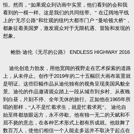
恒。然而，“如果观众到访画中实景，他们看到的会和我
看到的一模一样。这是我们的共同纽带。”
在辽阔地平线
上的“无尽公路”和壮观的纽约大都市门户
“曼哈顿大桥”，
都象征着美国梦，激发观众对于无限机遇、冒险和发现的
想象。
鲍勃·迪伦《无尽的公路》
ENDLESS HIGHWAY 2016
迪伦创造力勃发，用他宽阔的视野走在艺术探索的道路
上，从未停止。创作于
2019
年的二十五幅巨大画布装置就
是明证。这些巨幅作品从迪伦独有的视角呈现美国风貌全
景。迪伦的作品邀请观众踏上一段从城市到乡村、从夜晚
到白昼，片刻不停、全年无休的旅行。正如他在
1965
年所
唱的那样，“人不是忙着求生，就是忙着求死”。
迪伦自
始至终都放眼远方，永不停歇。他有独一无二的天赋和不
屈不挠的意志，在各种艺术形式上都有所成就。他鼓舞了
数百万人，使他们相信一个人能走多远并不取决于起点在