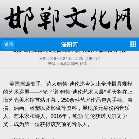
滏阳河
返回
鲍勃·迪伦上海大展明日启幕：歌与艺术，那些怅惘与爱
日期:
2019-09-27 15:51:25
点击:
972
来源：澎湃新闻网 作者：
美国摇滚歌手、诗人鲍勃·迪伦迄今为止全球最具规模
的艺术巡展——“光／谱
鲍勃·迪伦艺术大展”明天将在上
海艺仓美术馆首站开幕，
250
余件艺术作品包含手稿、素
描、油画、雕塑以及影像等资料，展现多元身份的音乐
人、艺术家和诗人。
2016
年，鲍勃·迪伦获诺贝尔文学
奖，成为第一位获得该奖项的音乐人。