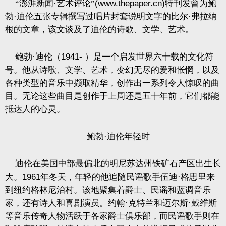
“澎湃新闻·艺术评论”
(www.thepaper.cn)
特刊发曾为鲍
勃·迪伦五张专辑撰写过唱片封套说明文字的比尔·弗拉纳
根的文章，该文谈及了迪伦的诗歌、文学、艺术。
鲍勃·迪伦（
1941-
）是一个启发世界六十载的文化符
号。他从诗歌、文学、艺术，变幻无尽的爱和怅惘，以及
各种类型的音乐中撷取精华，创作出一系列令人惊叹的曲
目。无论这些曲目是创作于上周还是五十年前，它们都能
抵达人的心灵。
鲍勃·迪伦年轻时
迪伦在美国中部最偏北的明尼苏达州铁矿石产区出生长
大。
1961
年冬天，年轻的他追随民谣歌手伍迪·格思里来
到纽约格林尼治村。该地聚集着爵士、民谣和蓝调音乐
家，还有诗人和喜剧演员。约翰·克特兰和迈尔斯·戴维斯
等音乐传奇人物活跃于各家爵士俱乐部，而民谣歌手则在