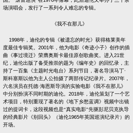
国。“滚雷巡演”在
1976
年落幕，此后迪伦又举办了三千余
场演唱会，发行了一系列令人难忘的专辑。
《我不在那儿》
1998
年，迪伦的专辑《被遗忘的时光》获得格莱美年
度最佳专辑奖。
2001
年，他为电影《奇迹小子》创作的插
曲《事过境迁》荣膺奥斯卡最佳原创歌曲奖。进入
21
世
纪，迪伦出版了备受推崇的题为《编年史》的回忆录，主
持了一百集《主题时光电台》系列节目，著名导演马丁·
斯科塞斯以他为主人公拍摄了两部传记纪录片。
2007
年，
六名演员在托德·海恩斯导演的实验电影《我不在那儿》
中分别扮演不同时期的迪伦。
2018
年，迪伦策划了一个艺
术项目，特别重现了著名的《地下乡愁蓝调》视频中出镜
过的提词卡，这段视频也是“真实电影”先驱彭尼贝克执导
的经典影片《别回头》（迪伦
1965
年英国巡演纪录片）的
开场。