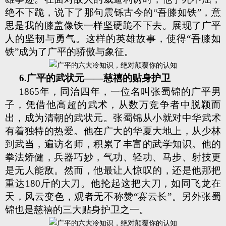
绝不下跪，说下了那句震铄古今的“吾膝如铁”，意
思是我的膝盖像铁一样坚硬跪不下去。展现了广平
人的坚韧与勇气。这样的英雄故事，使得“吾膝如
铁”成为了广平的骄傲与象征。
6.广平的武状元——慈禧的贴身护卫
1865年，同治四年，一位名叫张蜀锦的广平男
子，凭借他高超的武术，从数万竞争者中脱颖而
出，成为清朝的武状元。张蜀锦从小就对中华武术
有着独特的热爱。他在广大的华夏大地上，从少林
到武当，遍访名师，积累了丰富的武学知识。他的
拳法矫健，兵器巧妙，气功、轻功、马步、射技更
是无人能敌。然而，他最让人惊叹的，还是他那把
重达180斤的大刀。他抡起这把大刀，如同飞龙在
天，风云变色，观者无不称赞“赛云长”。另外张蜀
锦也是慈禧的三大贴身护卫之一。