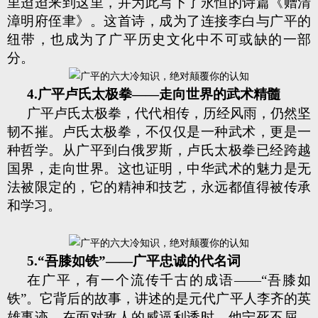
里迢迢来到这里，并为此写下了永恒的诗篇《赠清
漳明府侄聿》。这首诗，成为了连接李白与广平的
纽带，也成为了广平历史文化中不可或缺的一部
分。
4.广平卢氏太极拳——走向世界的武术精髓
广平卢氏太极拳，代代相传，历经风雨，仍然坚
韧不摧。卢氏太极拳，不仅仅是一种武术，更是一
种哲学。从广平到白俄罗斯，卢氏太极拳已经跨越
国界，走向世界。这也证明，中华武术的魅力是无
法被限定的，它的精神和技艺，永远都值得被传承
和学习。
5.“吾膝如铁”——广平忠诚的代名词
在广平，有一个流传千古的成语——“吾膝如
铁”。它背后的故事，讲述的是元代广平人李齐的英
雄事迹。在面对敌人的威逼利诱时，他宁死不屈，