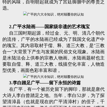
特的风味，自明朝起就成为了宫廷御膳中的尊贵之
选。
2.广平水陆画——国家级非遗的艺术瑰宝
自三国时期起源，经过金、元、明、清几个朝代
的流传，广平的水陆画已经成为了我国文化遗产中
的瑰宝。其内容取材于儒、释、道三大教，是"三教
合一"大背景下产生与发展的民俗文化现象。水陆画
是水陆法会上供奉的宗教人物画。水陆画题材也主
要取自儒、释、道三大教，线描空化丰富，人物造
型优美，画面色彩丰富和谐 。
3.李白踏足广平——留下永恒的诗篇
在广平，有一个被历史留下的脚印，那就是唐代
大诗人李白曾踏足之地。当年，李白52岁，为了探
望清漳县（也就是现在的广平清漳村）的侄子，千