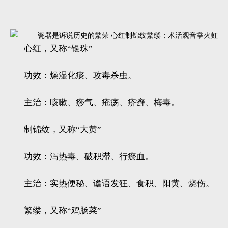
心红，又称“银珠”
功效：燥湿化痰、攻毒杀虫。
主治：咳嗽、痧气、疮疡、疥癣、梅毒。
制锦纹，又称“大黄”
功效：泻热毒、破积滞、行瘀血。
主治：实热便秘、谵语发狂、食积、阳黄、烧伤。
繁缕，又称“鸡肠菜”