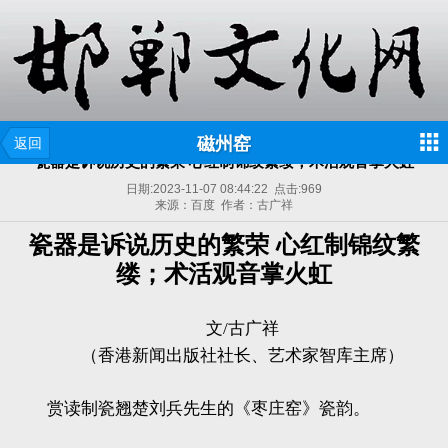
磁州窑
返回
瓷器是诉说历史的繁荣 心红制锦纹繁缕；术活观音掌火虹
日期:
2023-11-07 08:44:22
点击:
969
来源：百度 作者：古广祥
瓷器是诉说历史的繁荣 心红制锦纹繁
缕；术活观音掌火虹
文/古广祥
（香港新闻出版社社长、艺术家智库主席）
赏读制瓷翘楚刘兵先生的《枣庄窑》瓷韵。