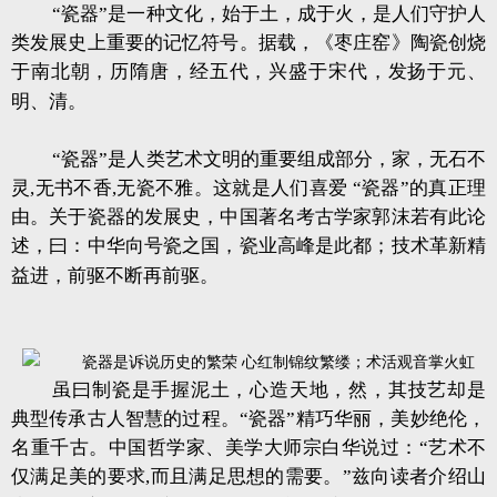
“瓷器”是一种文化，始于土，成于火，是人们守护人
类发展史上重要的记忆符号。据载，《枣庄窑》陶瓷创烧
于南北朝，历隋唐，经五代，兴盛于宋代，发扬于元、
明、清。
“瓷器”是人类艺术文明的重要组成部分，家，无石不
灵,无书不香,无瓷不雅。这就是人们喜爱 “瓷器”的真正理
由。关于瓷器的发展史，中国著名考古学家郭沫若有此论
述，曰：中华向号瓷之国，瓷业高峰是此都；技术革新精
益进，前驱不断再前驱。
虽曰制瓷是手握泥土，心造天地，然，其技艺却是
典型传承古人智慧的过程。“瓷器”精巧华丽，美妙绝伦，
名重千古。中国哲学家、美学大师宗白华说过：“艺术不
仅满足美的要求,而且满足思想的需要。”兹向读者介绍山