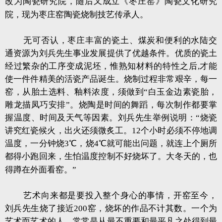
改为陶瓷研究院，随后又成立《枣庄窑》陶瓷文化研究
院，现为枣庄窑陶瓷烧制技艺传承人。
无可否认，枣庄丰富的瓷土、煤炭和便利的水陆交
通资源为刘兵先生事业发展提供了优越条件。优质的瓷土
经过繁杂的工序变成泥坯，惟熟知材料的特性之后,才能
使一件件精美的活瓷产品诞生。烧制过程非常艰辛，每一
窑，从胎土选料、釉料浓度，须做到“白玉金边素瓷胎，
雕龙描凤巧安排”。烧陶是时间的舞蹈，每次制作都要掌
握温度、时间及天气等因素。刘兵先生举例说明：“烧瓷
讲究红瓷候火，出火还须微炙工。12个小时必须不停地调
温度，一分钟烧3℃，烧4℃就可能出问题，就连上个厕所
都得小跑回来，生怕温度控制不好烧坏了。大冬天的，也
得蹲在外面看窑。”
艺术向来都是要投入整个身心的事情，开窑至今，
刘兵先生烧了接近200窑，烧坏的作品不计其数。一个为
艺术而艺术的人，常常是从最不重要和最平凡之处得到最