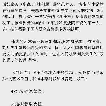
诚如拿破仑所说：“胜利属于最坚忍的人。”复制艺术是站
在前辈的肩膀上去思考文化价值,并学习前人的技法。202
0年4月，刘兵先生一窑完美的《枣庄窑》隋唐青瓷复制成
功了，被业界誉为国内用原矿原料复烧隋青瓷的第一人，
这些技艺得到了国内研究古陶瓷专家的认可。
伟大的艺术品不必追随潮流,其本身就能引领潮流。
刘兵先生复烧隋青瓷的过程，除了让人们能够看到华夏历
史文明的更多层面的同时，也让人们领略刘兵先生的“亲
其师，信其道”品性。
《枣庄窑》具有“泥沙入手经抟埴，光色便与寻常
殊”的艺术价值，我撰本草对联加以肯定，联曰：
心红/制锦纹/繁缕；
术活/观音掌/火虹。