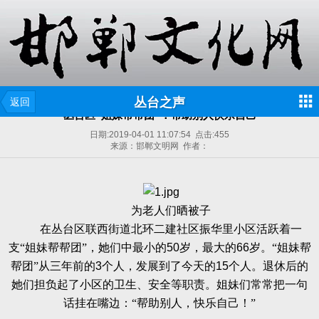
丛台之声
返回
丛台区“姐妹帮帮团”：帮助别人快乐自己
日期:
2019-04-01 11:07:54
点击:
455
来源：邯郸文明网 作者：
为老人们晒被子
在丛台区联西街道北环二建社区振华里小区活跃着一
支“姐妹帮帮团”，她们中最小的
50
岁，最大的
66
岁。“姐妹帮
帮团”从三年前的
3
个人，发展到了今天的
15
个人。退休后的
她们担负起了小区的卫生、安全等职责。姐妹们常常把一句
话挂在嘴边：“帮助别人，快乐自己！”