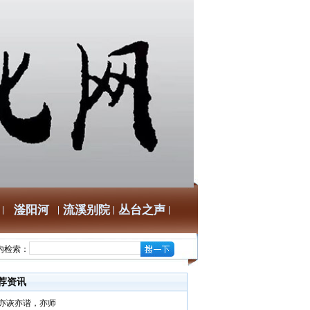
滏阳河
流溪别院
丛台之声
内检索：
荐资讯