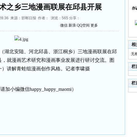
画艺术之乡三地漫画联展在邱县开展
亦
10:28:36 来源：邯郸日报 作者： 浏览：
565
分享：
微信
新浪
QQ空间
更多
相
之乡（湖北安陆、河北邱县、浙江桐乡）三地漫画联展在邱
无
县，就漫画艺术研究和漫画事业发展进行研讨交流。图
栏
一）讲解青蛙组漫画创作风格。记者李啸摄
栏
加小编微信happy_happy_maomi）