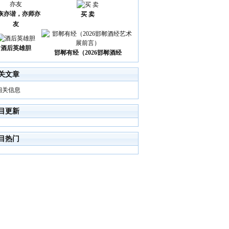
诙亦谐，亦师亦
买 卖
友
酒后英雄胆
邯郸有经（2026邯郸酒经
关文章
相关信息
目更新
目热门