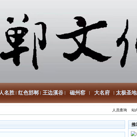
人名胜
红色邯郸
王边溪谷
磁州窑
大名府
太极圣地
人员查询
站
推