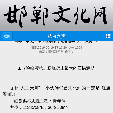
丛台之声
返回
鸟瞰邯郸之：除了红旗渠，还有那些“人工天河”？
日期:
2019-05-19 17:16:20
点击:
1059
来源：邯郸新闻网 作者：
▲（险峰渡槽。跃峰渠上最大的石拱渡槽。）
提起“人工天河”，小伙伴们首先想到的一定是“红旗
渠”吧！
（红旗渠标志性工程：青年洞。
方位：
11345
′
58
″
E
，
36
°
21
′
08
″
N