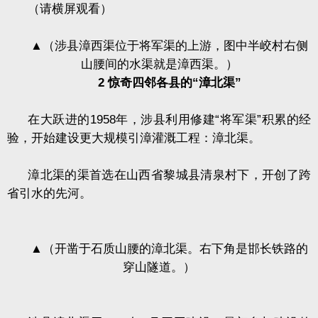
（请横屏观看）
▲
（涉县漳西渠位于将军渠的上游，图中半峧村右侧
山腰间的水渠就是漳西渠。）
2
惊奇四邻各县的“漳北渠”
在大跃进的
1958
年，涉县利用修建“将军渠”积累的经
验，开始建设更大规模引漳灌溉工程：漳北渠。
漳北渠的渠首选在山西省黎城县清泉村下，开创了跨
省引水的先河。
▲
（开凿于石质山腰的漳北渠。右下角是邯长铁路的
穿山隧道。）