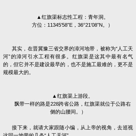
▲
红旗渠标志性工程：青年洞。
方位：
11345
′
58
″
E
，
36
°
21
′
08
″
N
。）
其实，在晋冀豫三省交界的漳河地带，被称为“人工天
河”的漳河引水工程有很多。红旗渠是这其中最有名气
的，但它并不是建设最早的，也不是施工最难的，更不是
规模最大的。
▲
红旗渠上游段。
飘带一样的路是
228
跨省公路，红旗渠就位于公路右
侧的山腰间。）
接下来，就请大家跟随小编，从上帝的视角，去巡视
这同一地带的几条“人工天河”。