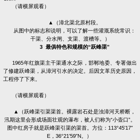
（请横屏观看）
▲
（漳北渠北原村段。
从图中的标志和说明，可以了解一些灌溉系统常识：
干渠、分水闸、支渠、渡槽等。）
3
最俱特色和规模的“跃峰渠”
1965
年红旗渠主干渠通水之际，邯郸地委、专署做出
了修建跃峰渠，从漳河引水的决定。后因文革历史原因，
工程停了下来。
（请横屏观看）
▲
（跃峰渠引渠渠首。裸露岩石处是浊漳河天桥断，
汛期这里会形成场面壮观的瀑布，被人们称为“小壶口”。
图中红房子就是跃峰渠引渠的渠首。方位：
113
°
45
′
17
″
E
，
36
°
21
′
59
″
N
。）