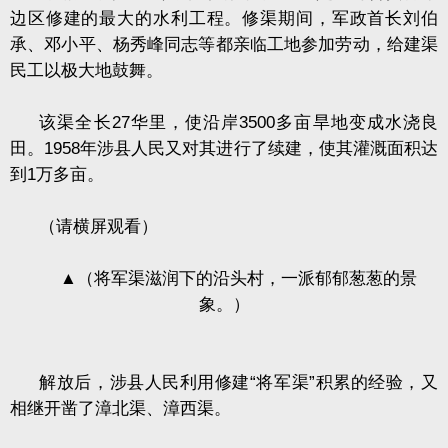
边区修建的最大的水利工程。修渠期间，军政首长刘伯
承、邓小平、杨秀峰同志等都亲临工地参加劳动，给建渠
民工以极大地鼓舞。
该渠全长
27
华里，使沿岸
3500
多亩旱地变成水浇良
田。
1958
年涉县人民又对其进行了续建，使其灌溉面积达
到
1
万多亩。
（请横屏观看）
▲
（将军渠滋润下的沿头村，一派郁郁葱葱的景
象。）
解放后，涉县人民利用修建“将军渠”积累的经验，又
相继开凿了漳北渠、漳西渠。