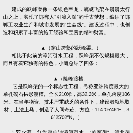
建成的跃峰渠像一条银色巨龙，蜿蜒飞架在巍巍太行
山之上，实现了邯郸人“引漳入滏”的千古梦想，编织了邯
郸工农业生产和城市发展的“生命线”。建设过程中，也创
造和积累了丰富的施工经验和宝贵的精神财富。
▲
（穿山跨壑的跃峰渠。）
相比于此前的漳河引水工程，跃峰渠不仅规模最大，
而且有着它独有的特色，小编总结了四条：
▲
（险峰渡槽。
它是跃峰渠的一个标志性工程，号称亚洲跨度最大的
单孔砌石拱形渡槽。全长
210
米，高
32.3
米，单孔跨度
106
米。在当年物资、技术严重缺乏的条件下，建设者就地取
材，土法上马，创造了人间奇迹。方位：
114
°
05
′
46
″
E
，
3
6
°
25
′
02
″
N
。）
1.
双水源。红旗渠自浊漳河引水，“将军渠”、漳北渠