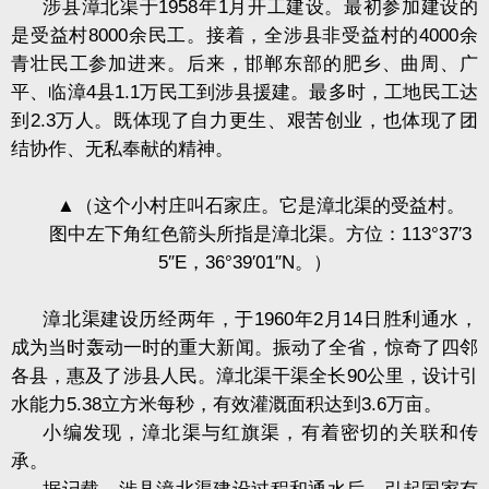
涉县漳北渠于
1958
年
1
月开工建设。最初参加建设的
是受益村
8000
余民工。接着，全涉县非受益村的
4000
余
青壮民工参加进来。后来，邯郸东部的肥乡、曲周、广
平、临漳
4
县
1.1
万民工到涉县援建。最多时，工地民工达
到
2.3
万人。既体现了自力更生、艰苦创业，也体现了团
结协作、无私奉献的精神。
▲（这个小村庄叫石家庄。它是漳北渠的受益村。
图中左下角红色箭头所指是漳北渠。方位：
113
°
37
′
3
5
″
E
，
36
°
39
′
01
″
N
。）
漳北渠建设历经两年，于
1960
年
2
月
14
日胜利通水，
成为当时轰动一时的重大新闻。振动了全省，惊奇了四邻
各县，惠及了涉县人民。漳北渠干渠全长
90
公里，设计引
水能力
5.38
立方米每秒，有效灌溉面积达到
3.6
万亩。
小编发现，漳北渠与红旗渠，有着密切的关联和传
承。