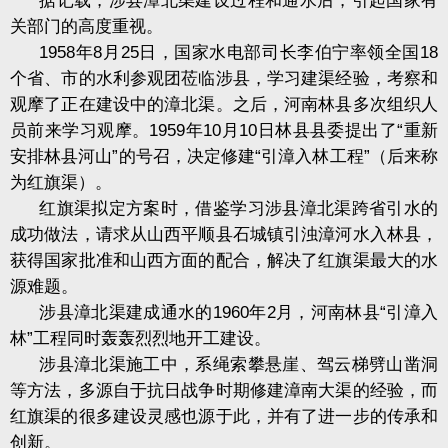
据记载，涉县漳北渠建设过程和通水后，引起国家有
关部门的高度重视。
1958
年
8
月
25
日，国家水电部司长李伯宁率领全国
18
个省、市的水利参观团莅临涉县，学习建渠经验，考察和
观摩了正在建设中的漳北渠。之后，河南林县多次组织人
员前来学习观摩。
1959
年
10
月
10
日林县县委提出了“重新
安排林县河山”的号召，决定修建“引漳入林工程”（后来称
为红旗渠）。
红旗渠拟定方案时，借鉴学习涉县漳北渠跨省引水的
成功做法，请求从山西平顺县石城镇引浊漳河水入林县，
获得国家批准和山西方面的配合，解决了红旗渠最大的水
源难题。
涉县漳北渠建成通水的
1960
年
2
月，河南林县“引漳入
林”工程同时轰轰烈烈地开工建设。
涉县漳北渠施工中，系绳索攀悬崖、驾云梯劈山凿洞
等方法，多源自于抗日战争时期修建漳南大渠的经验，而
红旗渠的很多建设灵感也源于此，并有了进一步的传承和
创新。