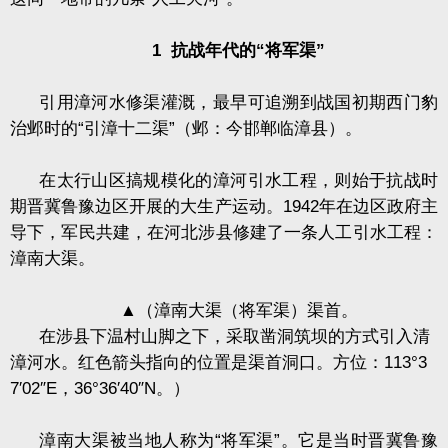
1
抗战年代的“将军渠”
引用漳河水修渠灌溉，最早可追溯到战国初期西门豹
治邺时的“引漳十二渠”（邺：今邯郸临漳县）。
在太行山区搞规模化的漳河引水工程，则始于抗战时
期晋冀鲁豫边区开展的大生产运动。
1942
年在边区政府主
导下，军民共建，在河北涉县修建了一条人工引水工程：
漳南大渠。
▲
（漳南大渠（将军渠）渠首。
在涉县下温村山脚之下，采取凿洞筑坝的方式引入清
漳河水。红色箭头指向的位置是渠首洞口。方位：
113
°
3
7
′
02
″
E
，
36
°
36
′
40
″
N
。）
漳南大渠被当地人称为“将军渠”。它是当时晋冀鲁豫