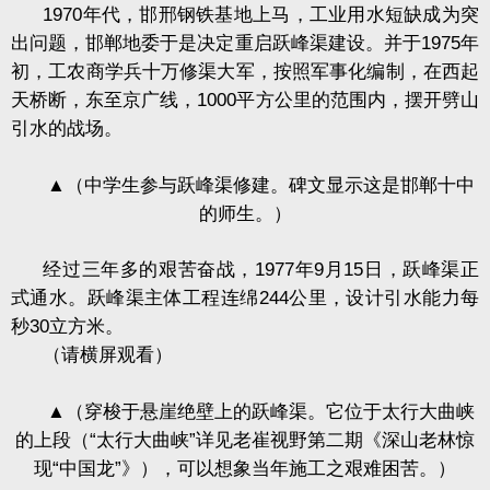
1970
年代，邯邢钢铁基地上马，工业用水短缺成为突
出问题，邯郸地委于是决定重启跃峰渠建设。并于
1975
年
初，工农商学兵十万修渠大军，按照军事化编制，在西起
天桥断，东至京广线，
1000
平方公里的范围内，摆开劈山
引水的战场。
▲
（中学生参与跃峰渠修建。碑文显示这是邯郸十中
的师生。）
经过三年多的艰苦奋战，
1977
年
9
月
15
日，跃峰渠正
式通水。跃峰渠主体工程连绵
244
公里，设计引水能力每
秒
30
立方米。
（请横屏观看）
▲
（穿梭于悬崖绝壁上的跃峰渠。它位于太行大曲峡
的上段（“太行大曲峡”详见老崔视野第二期《深山老林惊
现“中国龙”》），可以想象当年施工之艰难困苦。）