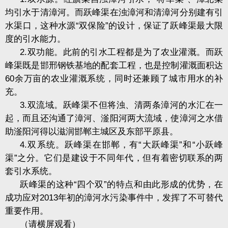
均引水于清漳河。而跃峰渠在浊漳河和清漳河分别建有引
水渠口，这种水源“双保险”的设计，保证了跃峰渠最大限
度的引水能力。
2.
双功能。此前的引水工程都是为了农业灌溉。而跃
峰渠既是邯邢钢铁基地的配套工程，也是控制灌溉面积达
60
余万亩的农业灌溉系统，同时还兼顾了城市用水的补
充。
3.
双流域。跃峰渠不但将浊、清两条漳河的水汇在一
起，而且还沟通了漳河、滏阳河两大流域，使漳河之水借
助滏阳河得以滋润邯郸主城区及东部平原县。
4.
双系统。跃峰渠在邯郸，有“大跃峰渠”和“小跃峰
渠”之分。它们是建设于不同年代，但有着密切联系的两
套引水系统。
跃峰渠的这种“四个双”的特点和由此形成的优势，在
成功应对
2013
年初的漳河水污染事件中，发挥了不可替代
重要作用。
（请横屏观看）