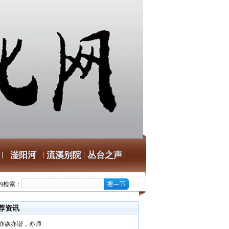
滏阳河
流溪别院
丛台之声
内检索：
荐资讯