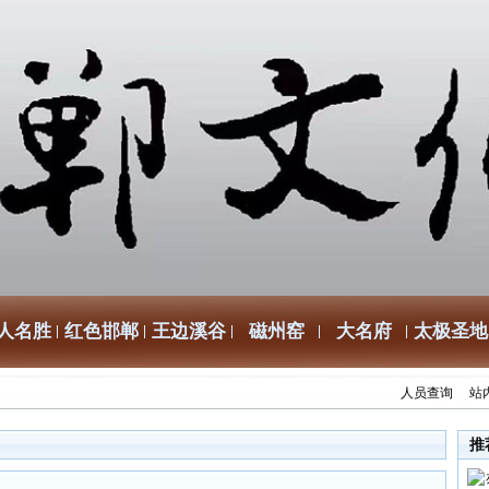
人名胜
红色邯郸
王边溪谷
磁州窑
大名府
太极圣地
人员查询
站
推