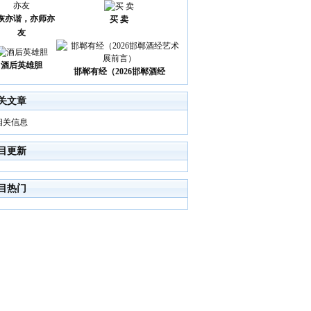
诙亦谐，亦师亦
买 卖
友
酒后英雄胆
邯郸有经（2026邯郸酒经
关文章
相关信息
目更新
目热门