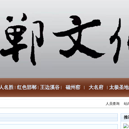
人名胜
红色邯郸
王边溪谷
磁州窑
大名府
太极圣地
人员查询
站
推