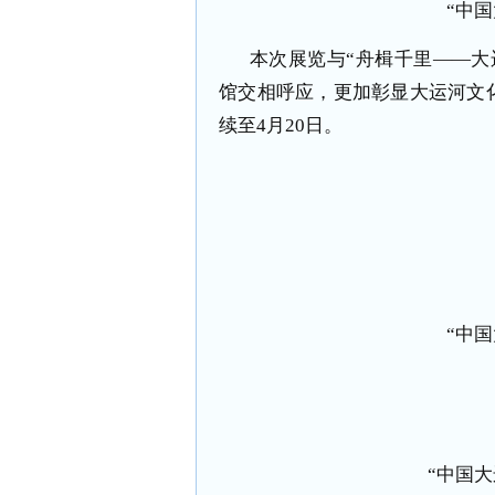
“中
本次展览与“舟楫千里——大
馆交相呼应，更加彰显大运河文
续至
4
月
20
日。
“中
“中国