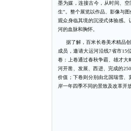
墨为媒，连接古今，从时间、空
生”。整个展览以作品、影像与
观众身临其境的沉浸式体验感。
河的血脉和胸怀。
据了解，百米长卷美术精品
成员，邀请大运河沿线
7
省市
15
卷：上卷通过春秋争霸、雄才大
河开凿、发展、西进、完成的
25
价值；下卷则分别由北国瑞雪、
岸一年四季不同的景致及改革开