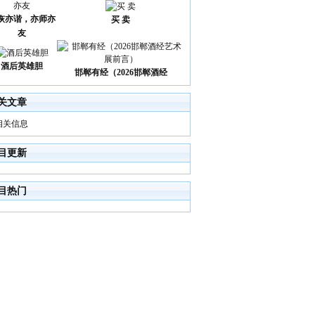
诙亦谐，亦师亦
买 卖
友
酒后英雄胆
邯郸有经（2026邯郸酒经
关文章
相关信息
目更新
目热门