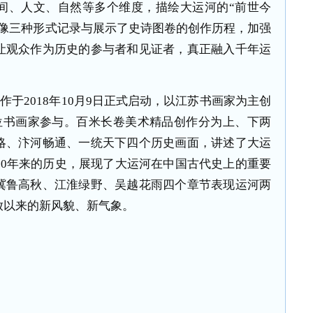
间、人文、自然等多个维度，描绘大运河的“前世今
图像三种形式记录与展示了史诗图卷的创作历程，加强
让观众作为历史的参与者和见证者，真正融入千年运
创作于
2018
年
10
月
9
日正式启动，以江苏书画家为主创
位书画家参与。百米长卷美术精品创作分为上、下两
略、汴河畅通、一统天下四个历史画面，讲述了大运
00
年来的历史，展现了大运河在中国古代史上的重要
冀鲁高秋、江淮绿野、吴越花雨四个章节表现运河两
放以来的新风貌、新气象。