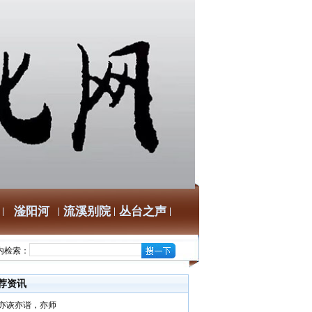
滏阳河
流溪别院
丛台之声
内检索：
荐资讯