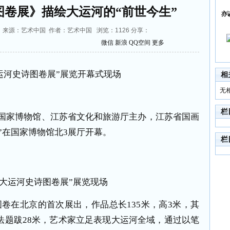
卷展》描绘大运河的“前世今生”
亦
15:58 来源：艺术中国 作者：艺术中国 浏览：
1126
分享：
微信
新浪
QQ空间
更多
运河史诗图卷展”展览开幕式现场
相
无
栏
国家博物馆、江苏省文化和旅游厅主办，江苏省国画
”在国家博物馆北
3
展厅开幕。
栏
国大运河史诗图卷展”展览现场
图卷在北京的首次展出，作品总长
135
米，高
3
米，其
法题跋
28
米，艺术家立足表现大运河全域，通过以笔