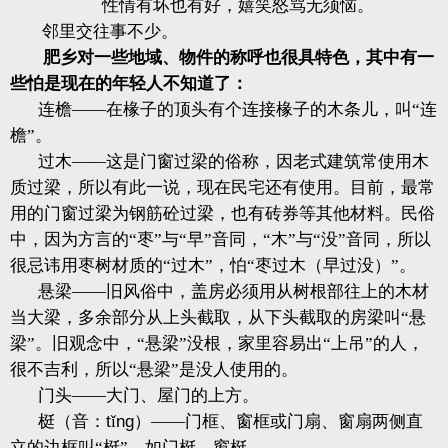
性情有坏也有好，嬉笑怒骂无须恼。
邻里交往事不少。
肥乡对一些地域、物件的称呼也很具特色，其中有一
些怕是现在的年轻人不知道了：
连檐——在椽子的顶头有个连接椽子的木条儿，叫“连
檐”。
过木——这是门窗过梁的俗称，因老式建筑常使用木
质过梁，所以有此一说，现在民宅还有使用。目前，最常
用的门窗过梁为钢筋砼过梁，也有砖券等其他材料。民俗
中，因为方言的“枣”与“早”音同，“木”与“没”音同，所以
很忌讳用枣树材质的“过木”，怕“枣过木（早过没）”。
悬梁——旧风俗中，盖房必须用从树根部往上的木材
当大梁，多余部分从上头截取，从下头截取的房梁叫“悬
梁”。旧观念中，“悬梁”没根，家里容易出“上吊”的人，
很不吉利，所以“悬梁”是没人使用的。
门头——大门、屋门的上方。
梃（音：
t
ǐ
ng
）——门框、窗框或门扇、窗扇两侧直
立的边框叫“梃”，如门梃、窗梃。