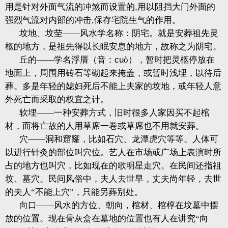
用是针对外面气流的冲煞而设置的
,
用以阻挡大门外面的
强烈气流对内部的冲击
,
保存宅院生气的作用。
坟地、坟茔——风水学名称：阴宅。就是安葬祖先灵
柩的地方，是祖先得以长眠安息的地方，故称之为阴宅。
丘的——学名浮厝（音：
cu
ò），暂时把灵柩停放在
地面上，周围用砖石等砌起来掩盖，或暂时浅埋，以待后
葬。多是年轻的媳妇死后不能上夫家的坟地，或年轻人意
外死亡而采取的权宜之计。
软埋——一种安葬方式，旧时很多人家因买不起棺
材，而将亡故的人用草席一卷或草席也不用就安葬。
穴——洞和窟窿，比如石穴、龙潭虎穴等等。人体可
以进行针灸的部位叫穴位。艺人在市场或广场上表演时所
占的地方也叫穴，比如现在的歌明星走穴。在民间还指祖
坟、墓穴。民间风俗中，夫人去世早，丈夫尚年轻，去世
的夫人“不能上穴”，只能另葬别处。
向口——风水的方位、朝向，棺材、棺椁在坟墓中摆
放的位置。现在骨灰盒在墓地的位置也有人在讲究“向