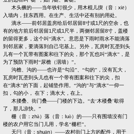
木头橛的——当年铁钉很少，用木棍儿揳（音：
xi
ē）
入墙内，挂东西用。在生产、生活中还有别的用处。
滴水——前邻居盖房给后邻居留
8
寸或
1
尺的空余，也
有的地方前后邻居留
1
尺或
1
尺半，两侧邻居留
8
寸，盖楼
的留得更多，这个叫“滴水”。意思是下雨时雨水不能滴落
到邻居家，要滴落到自己宅基上。另外，瓦房时瓦垄到头
儿有一个瓦带有图案和往下的尖，那个瓦也叫“滴水”，是
为了预防下雨时“尿檐（洇墙）”。
沟檐、沟的——也许是“勾沿”、“勾的”，没有瓦大，
瓦房时瓦垄到头儿也有一个带有图案和往下的尖，扣
在“滴水”的下面，起铺垫作用。“沟的”与“滴水”一仰一
扣，勾的小， 在下；滴水大，在上。
木搂叠、街门叠——门楼的下边。“去‘木楼叠’歇得
了，那儿凉快。”
栅（音：
zh
à）落（音：
lu
ò）的——只有围墙没有门
楼的农户用它当门儿用，学名“栅栏”。
天闩（音：
shu
ā
n
）——农村街门上方的配件，用于