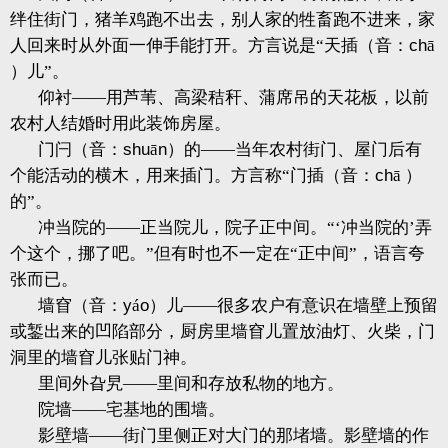
绊住街门，猪羊鸡跑不出去，别人家的牲畜跑不进来，家
人回来时从外面一伸手能打开。方言说是“天插（音：
ch
ā
）儿”。
仰衬——用芦苇、高梁秸秆、蒲席吊的天花板，以前
农村人结婚时用此装饰房屋。
门闩（音：
shu
ā
n
）的——当年农村街门、屋门后有
个能活动的横木，用来插门。方言称“门插（音：
ch
ā ）
的”。
冲当院的——正当院儿，院子正中间。“‘冲当院的’弄
个这个，挪了吧。”但有时也不一定在“正中间”，语言夸
张而已。
墙窅（音：
y
á
o
）儿——很多农户有意识在墙壁上预留
或錾出来的凹陷部分，厨房里墙窅儿置放油灯、火柴，门
洞里的墙窅儿张贴门神。
里间外旮旯——里间和存放私物的地方。
院墙——宅基地的围墙。
影壁墙——街门里侧正对大门的那堵墙。影壁墙的作