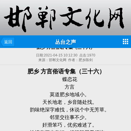
丛台之声
返回
肥乡 方言俗语专集（三十六）
日期:
2021-04-15 10:12:30
点击:
1970
来源：邯郸文化网 作者：肥乡陈剑
肥乡 方言俗语专集（三十六）
蝶恋花
方言
莫道肥乡地域小。
天长地老，乡音随处找。
韵味绝深字难找，休说个中无芳草。
邻里交往事不少。
奸滑笨巧，优劣难述了。