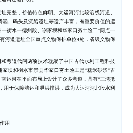
遗址完整，价值特色鲜明。大运河河北段沿线河道、
桥涵、码头及沉船遗址等遗产丰富，有重要价值的运
州—衡水—德州段、谢家坝和华家口夯土险工“两点一
还有河道遗址全国重点文物保护单位9处，省级文物保
固和弯道代闸两项技术凝聚了中国古代水利工程科技
谢家坝和衡水市景县华家口夯土险工是“糯米砂浆”古
；南运河在平面布局上设计了众多弯道，具有“三湾抵
闸，用于保障航运和泄洪排洪，成为大运河河北段水利
作用