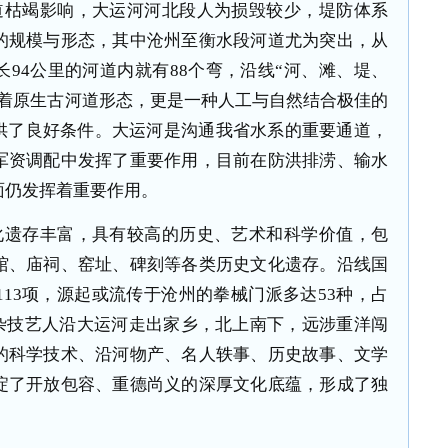
道枯竭影响，大运河河北段人为损毁较少，堤防体系
的规模与形态，其中沧州至衡水段河道尤为突出，从
94公里的河道内就有88个弯，沿线“河、滩、堤、
留着原生古河道形态，更是一种人工与自然结合极佳的
提供了良好条件。大运河是沟通我省水系的重要通道，
军资调配中发挥了重要作用，目前在防洪排涝、输水
面仍发挥着重要作用。
化遗存丰富，具有较高的历史、艺术和科学价值，包
馆、庙祠、窑址、碑刻等各类历史文化遗存。沿线国
113项，源起或流传于沧州的拳械门派多达53种，占
桥杂技艺人沿大运河走出家乡，北上南下，远涉重洋闯
的科学技术、沿河物产、名人轶事、历史故事、文学
淀了开放包容、重德尚义的深厚文化底蕴，形成了独