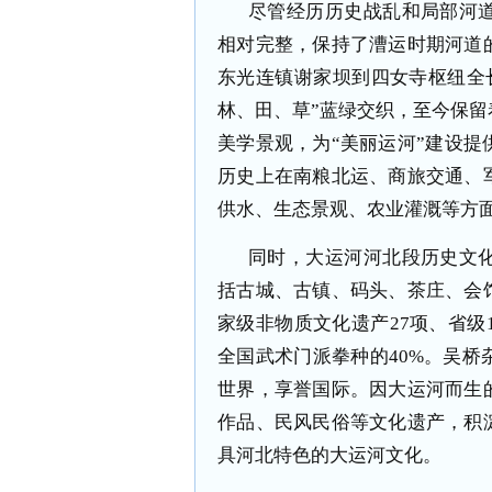
尽管经历历史战乱和局部河
相对完整，保持了漕运时期河道
东光连镇谢家坝到四女寺枢纽全长
林、田、草”蓝绿交织，至今保
美学景观，为“美丽运河”建设
历史上在南粮北运、商旅交通、
供水、生态景观、农业灌溉等方
同时，大运河河北段历史文
括古城、古镇、码头、茶庄、会
家级非物质文化遗产27项、省级
全国武术门派拳种的40%。吴
世界，享誉国际。因大运河而生
作品、民风民俗等文化遗产，积
具河北特色的大运河文化。