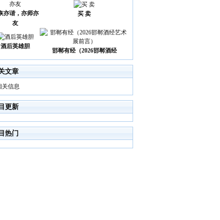
诙亦谐，亦师亦
买 卖
友
酒后英雄胆
邯郸有经（2026邯郸酒经
关文章
相关信息
目更新
目热门