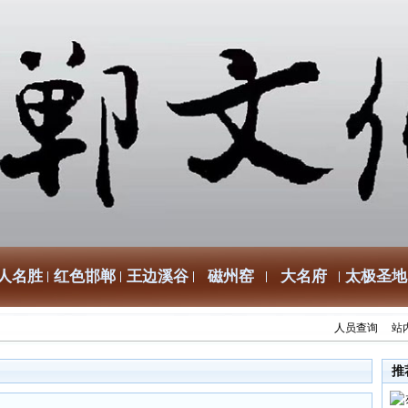
人名胜
红色邯郸
王边溪谷
磁州窑
大名府
太极圣地
人员查询
站
推