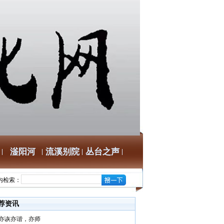
滏阳河
流溪别院
丛台之声
内检索：
荐资讯