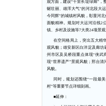
观方面，建设“千里长堤绿廊”，
蜒壮丽、雄浑大气”的河北段大
今同辉”的城镇村风貌，彰显河
面貌精神。规划对大运河沿线2
镇、乡村及设施等7大类24项景
在空间格局上，突出五大精华
观风貌；雄安新区白洋淀及廊坊
州市区及吴桥段重点体现“侠武
现“世界遗产”景观风貌；邢台清
风貌。
同时，规划还围绕“一段最
村”等重要节点详细刻画。
■延伸：