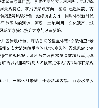
整体塑造原真自然、景致优美的大运河河段，展现“蜿
运河景观特色。在沿线景观方面，塑造“燕赵风韵、古
北传统建筑风貌特色，延续历史文脉，同时体现新时代
公里范围内的河道、河堤、土地利用、文化遗产、城
观风貌要素提出提升方案与改造措施。
片区景观特色。廊坊香河段重点体现“京畿辅卫”景
霸州文安大清河段重点体现“水乡风韵”景观风貌；沧
商贸”景观风貌；沧州东光及衡水景县故城段重点体
河临西以及邯郸馆陶大名段重点体现“古都家园”景观
美运河、一城运河繁盛、十余故城古镇、百余水岸乡