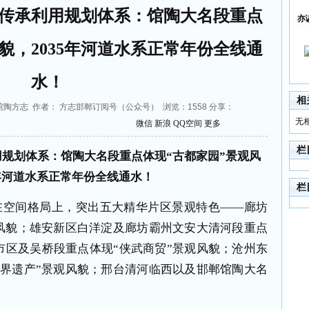
传承利用规划体系：馆陶大名段重点
亦
貌，2035年河道水系正常年份全线通
水！
相
0 来源：馆陶方志 作者： 方志邯郸订阅号（公众号） 浏览：
1558
分享：
无
微信
新浪
QQ空间
更多
栏
规划体系：馆陶大名段重点体现“古都家园”景观风
5年河道水系正常年份全线通水！
栏
在空间格局上，突出五大精华片区景观特色——廊坊
观风貌；雄安新区白洋淀及廊坊霸州文安大清河段重点
市区及吴桥段重点体现“侠武商贸”景观风貌；沧州东
世界遗产”景观风貌；邢台清河临西以及邯郸馆陶大名
。