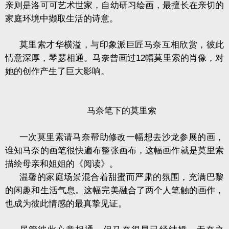
亲则是洛可可艺术世家，自幼研习绘画，最擅长在亲切的
家庭环境中撷取生活的诗意。
莫里索才华横溢，与印象派巨匠马奈互相欣赏，彼此
情意深厚，琴瑟相通。马奈曾画过
12
幅莫里索的肖像，对
她的创作产生了巨大影响。
马奈笔下的莫里索
一次莫里索请马奈帮助修改一幅想去沙龙参展的画，
谁知马奈的画笔很快遍布整张画布，这幅画作就是莫里索
描绘母亲和姐姐的《阅读》。
温馨的家庭场景混合着甜蜜而严肃的氛围，充满巴黎
的闲趣和生活气息。这幅完美融合了两个人笔触的画作，
也成为彼此情感的最真挚见证。