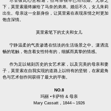
尽管彼此心意相通，但马奈很早已经结婚。无奈之
下，莫里索最终嫁给了马奈的弟弟。婚后不久，女儿朱莉
出生。母亲这一全新身份，让莫里索在表现亲情之时更加
饱含深情。
莫里索笔下的丈夫和女儿
宁静温柔的气质渗透在恬淡的生活场景之中。潇洒流
畅的笔触，饱含着女性特有的，细腻而真挚的情感。
作为足以铭刻历史的女艺术家，以及完美的母亲和妻
子，莫里索在自我实现的道路上以特有的坚韧，在家庭角
色与艺术创作间获得了最大的平衡。
NO.8
玛丽
•
卡萨特
&
母亲
Mary Cassatt
，
1844
～
1926