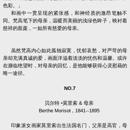
色彩。」
和画中一贯呈现的紧张感，和神经质的激昂笔触不
同。梵高笔下的母亲，温暖而美丽的浅绿色眸子，映衬着
慈祥的面庞，一如所有慈爱的母亲。
虽然梵高内心如此孤独寂寞，忧郁哀愁，对严苛的母
亲却充满真诚的爱，画面洋溢着淡淡的忧伤和温馨。或许
在濒临绝望时，对母亲的回忆，是他能够获得心灵慰藉的
唯一途径。
NO.7
贝尔特
•
莫里索
&
母亲
Berthe Morisot , 1841--1895
印象派女画家莫里索出生法国名门，父亲是高官，母