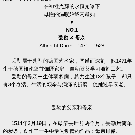
在神性光辉的永恒笼罩下
母性的温暖始终闪耀如一
▼
NO.1
丢勒
&
母亲
Albrecht Dürer
，
1471
－
1528
丢勒属于典型的德国艺术家，严谨而深刻。他
1471
年
生于德国纽伦堡首饰匠家庭，自幼随父学习雕刻工艺。
丢勒的母亲一生体弱多病，总共生过
18
个孩子，却只
有
3
个存活。生活的艰辛与病痛的折磨，使她过早衰老。
丢勒的父亲和母亲
1514
年
3
月
19
日，在母亲去世前两个月，丢勒用简单
的炭条，创作了一生中最为动情的作品：母亲肖像。