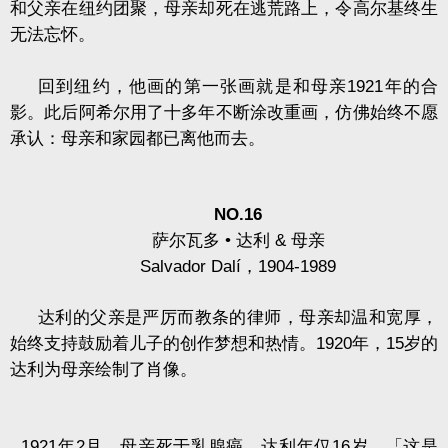
和父亲在纽约团聚，母亲却死在逃荒路上，令高尔基终生
无法忘怀。
回到纽约，他画的第一张画就是和母亲
1921
年的合
影。此后阿希尔用了十多年不断涂改重画，仿佛始终不愿
承认：母亲和家园都已离他而去。
NO.16
萨尔瓦多
•
达利
&
母亲
Salvador Dalí
，
1904-1989
达利的父亲是严厉而教条的律师，母亲却温和宽厚，
始终支持鼓励着儿子的创作梦想和热情。
1920
年，
15
岁的
达利为母亲绘制了肖像。
1921
年
2
月，母亲死于乳腺癌，达利年仅
16
岁。「这是