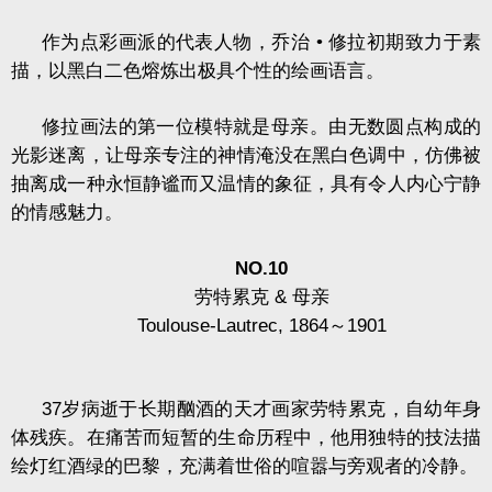
作为点彩画派的代表人物，乔治
•
修拉初期致力于素
描，以黑白二色熔炼出极具个性的绘画语言。
修拉画法的第一位模特就是母亲。由无数圆点构成的
光影迷离，让母亲专注的神情淹没在黑白色调中，仿佛被
抽离成一种永恒静谧而又温情的象征，具有令人内心宁静
的情感魅力。
NO.10
劳特累克
&
母亲
Toulouse-Lautrec, 1864
～
1901
37
岁病逝于长期酗酒的天才画家劳特累克，自幼年身
体残疾。在痛苦而短暂的生命历程中，他用独特的技法描
绘灯红酒绿的巴黎，充满着世俗的喧嚣与旁观者的冷静。