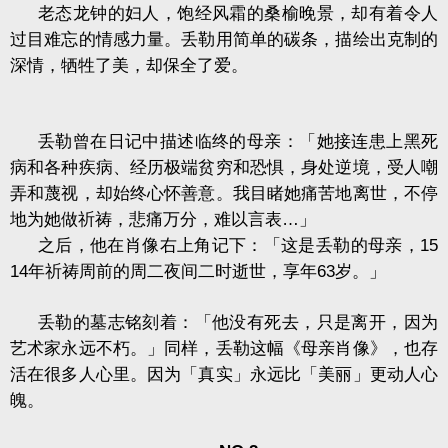
老态龙钟的妇人，饱经风霜的桑榆晚景，却有着令人
过目难忘的情感力量。丢勒用简单的碳条，描绘出克制的
深情，牺牲了美，却保全了爱。
丢勒曾在日记中描述临终的母亲：「她接连患上黑死
病和各种疾病、经历极端贫穷和恐惧，身处逆境，受人嘲
弄和蔑视，却始终心怀善意。我目睹她痛苦地离世，不停
地为她做祈祷，悲痛万分，难以言表
…
」
之后，他在肖像右上角记下：「这是丢勒的母亲，
15
14
年祈祷周前的周二夜间二时逝世，享年
63
岁。」
丢勒的墓志铭刻着：「他没有死去，只是离开，因为
艺术家永远不朽。」同样，丢勒这幅《母亲肖像》，也存
活在很多人心里。因为「真实」永远比「美丽」更动人心
魄。