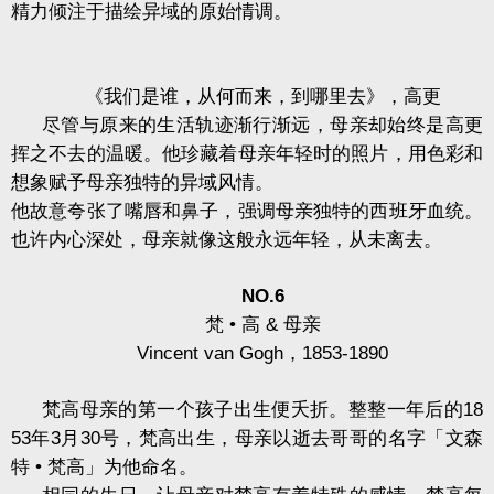
精力倾注于描绘异域的原始情调。
《我们是谁，从何而来，到哪里去》，高更
尽管与原来的生活轨迹渐行渐远，母亲却始终是高更
挥之不去的温暖。他珍藏着母亲年轻时的照片，用色彩和
想象赋予母亲独特的异域风情。
他故意夸张了嘴唇和鼻子，强调母亲独特的西班牙血统。
也许内心深处，母亲就像这般永远年轻，从未离去。
NO.6
梵
•
高
&
母亲
Vincent van Gogh
，
1853-1890
梵高母亲的第一个孩子出生便夭折。整整一年后的
18
53
年
3
月
30
号，梵高出生，母亲以逝去哥哥的名字「文森
特
•
梵高」为他命名。