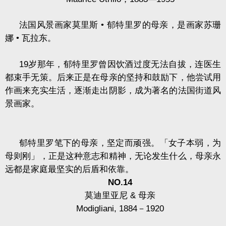
法国风景画家莫里斯
•
郁特里罗的母亲，是画家苏珊
娜
•
瓦拉东。
19
岁那年，郁特里罗曾因饮酒过度无法自拔，连医生
都束手无策。后来正是在母亲的坚持和鼓励下，他尝试用
作画来充实生活，逐渐走出阴影，成为著名的法国街道风
景画家。
郁特里罗笔下的母亲，坚定而顽强。「女子本弱，为
母则刚」，正是这种意志和精神，无论发生什么，母亲永
远都是家庭最坚实的后盾和依靠。
NO.14
莫迪里亚尼
&
母亲
Modigliani, 1884
－
1920