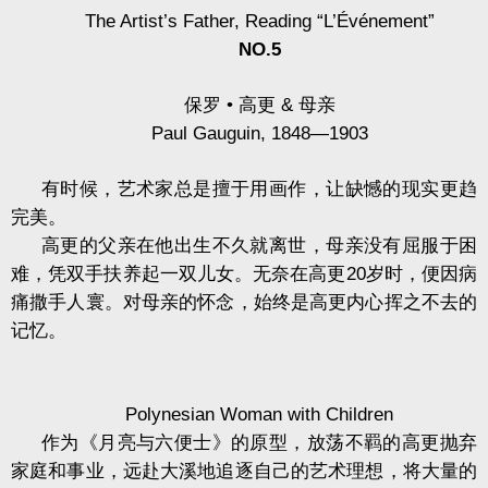
The Artist’s Father, Reading “L’Événement”
NO.5
保罗
•
高更
&
母亲
Paul Gauguin, 1848—1903
有时候，艺术家总是擅于用画作，让缺憾的现实更趋
完美。
高更的父亲在他出生不久就离世，母亲没有屈服于困
难，凭双手扶养起一双儿女。无奈在高更
20
岁时，便因病
痛撒手人寰。对母亲的怀念，始终是高更内心挥之不去的
记忆。
Polynesian Woman with Children
作为《月亮与六便士》的原型，放荡不羁的高更抛弃
家庭和事业，远赴大溪地追逐自己的艺术理想，将大量的