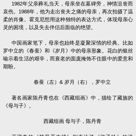
1982
年父亲葬礼当天，母亲坐在墓碑旁，神情沮丧而
哀伤。
1988
年，他为走出丧夫之痛的母亲，再次拍摄了温
柔的肖像。霍克尼想用这种独特的表达方式，体现母亲心
灵的困境，以及失去伴侣后面临的绝望。
中国画家笔下，母亲也始终是凝聚深情的经典。比如
罗中立的《春蚕》和《岁月》中的母亲形象。花白的银丝
喻示着生活的艰辛，而衰老的面庞掩饰不住眼中的爱意和
期盼。
春蚕（左）
&
岁月（右），罗中立
著名画家陈丹青也在《西藏组画》中，描绘了藏族的
《母与子》。
西藏组画 母与子，陈丹青