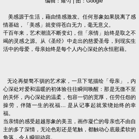
编辑：耀匀
|
图：
Google
美感源于生活，藉由情感激发。任何形象如果脱离了感
情基础，「美感」就变得苍白无力，毫无意义。
千百年来，艺术潮流不断变幻，但「亲情」始终是取之不
竭的灵感之源。从《圣经》中走出的慈爱圣母，到现实生
活中的母爱，母亲始终是每个人内心深处的永恒慰藉。
无论再桀骜不驯的艺术家，一旦下笔描绘「母亲」，内
心深处对爱和温暖的初体验往往瞬间唤醒：那是无微不至
的关怀，内心深处的温柔，包容一切的宽厚，任劳任怨的
操劳，伴随一生的祝福… 是从记事起就萦绕始终的幸
福。
当亲情的感受超越形象的美丑，画作凝伫的母亲也不由自
主的多了深情，无论色彩还是笔触，都触动心底最柔软的
角落，令人瞬间动容。