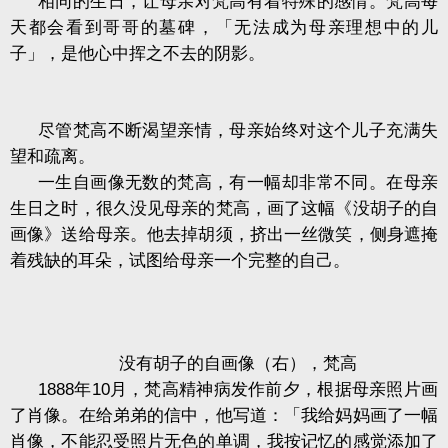
相同的生日，让母亲对梵高有着特殊的感情。梵高每
天都会看到哥哥的墓碑，「无法成为母亲理想中的儿
子」，是他心中挥之不去的阴影。
尽管梵高不断渴望亲情，母亲始终对这个儿子充满失
望和疏离。
一生自画像无数的梵高，有一幅却非常不同。在母亲
生日之时，很久没见母亲的梵高，画了这幅《没胡子的自
画像》送给母亲。他去掉胡须，挤出一丝微笑，侧身遮掩
着残缺的耳朵，试图给母亲一个完整的自己。
没有胡子的自画像（右），梵高
1888
年
10
月，梵高精神病发作前夕，根据母亲照片画
了肖像。在给弟弟的信中，他写道：「我给妈妈画了一幅
肖像，不能忍受照片无色的单调，我按记忆的感觉添加了