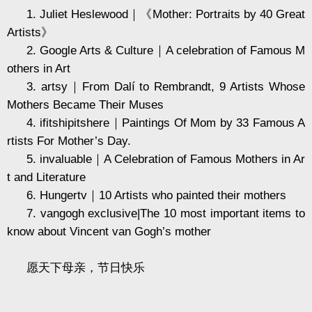
1. Juliet Heslewood
｜《
Mother: Portraits by 40 Great
Artists
》
2. Google Arts & Culture
｜
A celebration of Famous M
others in Art
3. artsy
｜
From Dalí to Rembrandt, 9 Artists Whose
Mothers Became Their Muses
4. ifitshipitshere
｜
Paintings Of Mom by 33 Famous A
rtists For Mother’s Day.
5. invaluable
｜
A Celebration of Famous Mothers in Ar
t and Literature
6. Hungertv
｜
10 Artists who painted their mothers
7. vangogh exclusive|The 10 most important items to
know about Vincent van Gogh’s mother
愿天下母亲，节日快乐