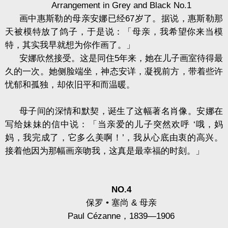
Arrangement in Grey and Black No.1
画中惠斯勒的母亲安娜已经
67
岁了。据说，惠斯勒那
天被模特放了鸽子，于是说：「母亲，我希望你来当模
特，其实我早就想为你作画了。」
安娜欣然接受。这是同住
5
年来，她在儿子画室待得最
久的一次。她侧脸端坐，神态安详，凝视前方，带着些许
忧郁和孤独，却依旧平和而温暖。
母子间的深情和默契，诞生了这幅著名肖像。安娜在
写给妹妹的信中说：「当亲爱的儿子突然欢呼
‘
哦，妈
妈，我完成了，它多么美啊！
’
，我从心底由衷的高兴。
接着他因为那幅画亲吻我，这真是最幸福的时刻。」
NO.4
保罗
•
塞尚
&
母亲
Paul Cézanne
，
1839—1906