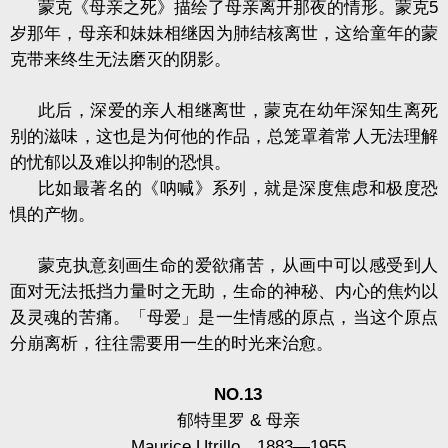
蒙克《母亲之死》描绘了母亲离开那夜的情形。蒙克
5
岁那年，母亲和妹妹相继因为肺结核离世，这给童年的蒙
克带来终生无法磨灭的阴影。
此后，深爱的亲人相继离世，蒙克在幼年深知生离死
别的滋味，这也是为何他的作品，总笼罩着常人无法理解
的忧郁以及难以抑制的恐惧。
比如最著名的《呐喊》系列，就是深度焦虑和极度恐
惧的产物。
蒙克执意刻画生命的爱欲痛苦，从画中可以感受到人
面对无法抵挡力量时之无助，生命的神秘、内心的焦灼以
及灵魂的苦痛。「母爱」是一生情感的原点，当这个原点
分崩离析，往往需要用一生的时光来治愈。
NO.13
郁特里罗
&
母亲
Maurice Utrillo
，
1883—1955