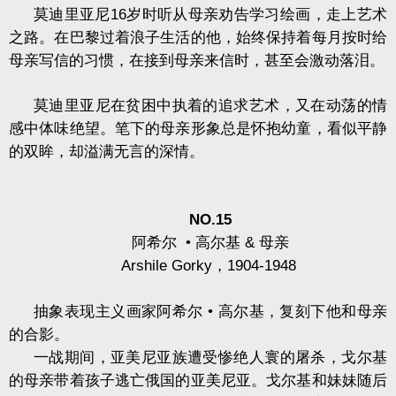
莫迪里亚尼
16
岁时听从母亲劝告学习绘画，走上艺术
之路。在巴黎过着浪子生活的他，始终保持着每月按时给
母亲写信的习惯，在接到母亲来信时，甚至会激动落泪。
莫迪里亚尼在贫困中执着的追求艺术，又在动荡的情
感中体味绝望。笔下的母亲形象总是怀抱幼童，看似平静
的双眸，却溢满无言的深情。
NO.15
阿希尔
•
高尔基
&
母亲
Arshile Gorky
，
1904-1948
抽象表现主义画家阿希尔
•
高尔基，复刻下他和母亲
的合影。
一战期间，亚美尼亚族遭受惨绝人寰的屠杀，戈尔基
的母亲带着孩子逃亡俄国的亚美尼亚。戈尔基和妹妹随后