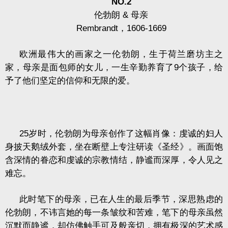
NO.2
伦勃朗
&
母亲
Rembrandt
，
1606-1669
欧洲最伟大的画家之一伦勃朗，生于荷兰磨坊主之
家，母亲是面包师的女儿，一生辛勤养育了
9
个孩子，给
予了他们坚定的信仰和无限的爱。
25
岁时，伦勃朗为母亲创作了这幅肖像：虔诚的妇人
身披天鹅绒外套，坐在断壁上专注研读《圣经》。画面饱
含深情的眷恋和虔诚的宗教情结，静谧而深厚，令人见之
难忘。
此时笔下的母亲，已在人生的最后季节，深思熟虑的
伦勃朗，不讳言她的每一条皱纹和苦难，笔下的母亲虽然
沉默而静谧，却仿佛触手可及般亲切，拥有极深的艺术感