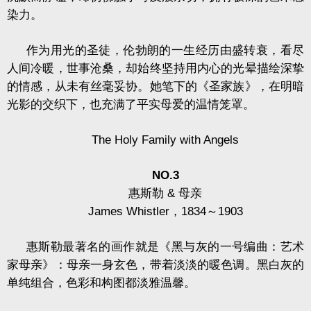
染力。
作为用光的圣徒，伦勃朗的一生经历由盛转衰，看尽
人间冷暖，世事沧桑，却始终坚持用内心的光晕描绘深挚
的情感，从未有丝毫妥协。她笔下的《圣家族》，在明暗
光影的交织下，也充满了平实母爱的温情笼罩。
The Holy Family with Angels
NO.3
惠斯勒
&
母亲
James Whistler
，
1834
～
1903
惠斯勒最著名的画作就是《黑与灰的一号编曲：艺术
家母亲》：母亲一身玄色，带着淡淡的暖色调。黑白灰的
单纯组合，色彩和构图都淡雅温馨。