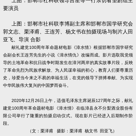
上图：邯郸市社科联领导吉星等一行亲切看望剧组主
要演员
上图：邯郸市社科联李博副主席和邯郸市国学研究会
郭文志、栗泽甫、王连芳、杨文书在拍摄现场与制片人田
亚飞、导演
合影
100
献礼建党
周年革命题材电影《漳水情》根据邯郸市国学研究
会副会长王连芳先生的小说《漳水情仇》改编而成。影片选取我党领
导的土地革命和抗日战争时期发生在漳河两岸的真实故事片段，反映
了革命先烈为民族求解放、为人民谋幸福的初心，教育人们要尊重历
史，珍爱当今来之不易的幸福生活，在党的领导下拼搏奉献、为实现
中华民族伟大复兴的中国梦而奋斗。
2020
12
26
127
年
月
日上午，适值毛泽东主席诞辰
周年之际，献礼
100
建党
周年革命题材电影《漳水情》在临漳县永不分梨酒业股份有
限公司举行了隆重的拍摄启动仪式。现在影片已经进入后期制作阶
段。
（文：栗泽甫
摄影：栗泽甫
杨文书
田亚飞）