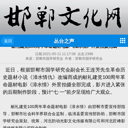
丛台之声
返回
献礼建党100周年革命题材电影《漳水情》外景拍摄完成
日期:
2021-05-11 11:17:08
点击:
2398
来源：邯郸市国学研究会 作者：邯郸市国学研究会
近日，根据邯郸市国学研究会副会长王连芳先生革命历
史题材小说《漳水情仇》改编而成的献礼建党
100
周年革
命题材电影《漳水情》外景拍摄全部完成，影片进入紧张
的后期制作阶段，预计“七·一”前夕呈现给广大观众。
100
献礼建党
周年革命题材电影《漳水情》由邯郸市委宣传部指
导，邯郸市社会科学界联合会监制，临漳县委宣传部协助，邯郸市国
学研究会策划、统筹，河北韵动光影文化传媒有限公司和河北匠峰影