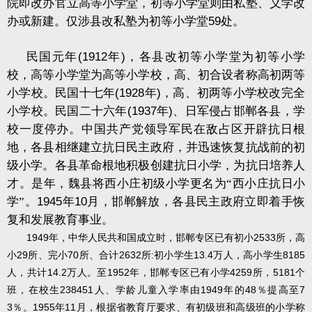
院即改办官立高等小学堂，初等小学堂则由私塾、义学改
办或新建。仅涉县改私塾为初等小学堂
59
处。
民国元年
(1912
年
)
，各县改初等小学堂为初等小学
校，高等小学堂为高等小学校，高、初合设者称高初两等
小学校。民国十七年
(1928
年
)
，高、初两等小学校改完全
小学校。民国二十六年
(1937
年
)
、日军侵占邯郸各县，学
校一度停办。中国共产党领导军民在敌占区开辟抗日根
地，各县相继建立抗日民主政府，并迅速恢复抗战前的初
级小学。各县革命根地积极创建抗日小学，为抗日培养人
才。是年，魏县将西小庄初级小学更名为“西小庄抗日小
学”。
1945
年
10
月，邯郸解放，各县民主政府立即着手恢
复和发展教育事业。
1949
2533
年，中华人民共和国成立时，邯郸专区已有初小
所，高
29
70
2632
:
13.4
8185
小
所、完小
所、合计
所
初小学生
万人，高小学生
14.2
1952
4259
5181
人，共计
万人。至
年，邯郸专区已有小学
所，
个
238451
1949
48
7
班，在校生
人、学龄儿童入学率由
年的
％提高至
3
1955
11
％。
年
月，根据省教育厅要求、有初级班和高级班的小学称