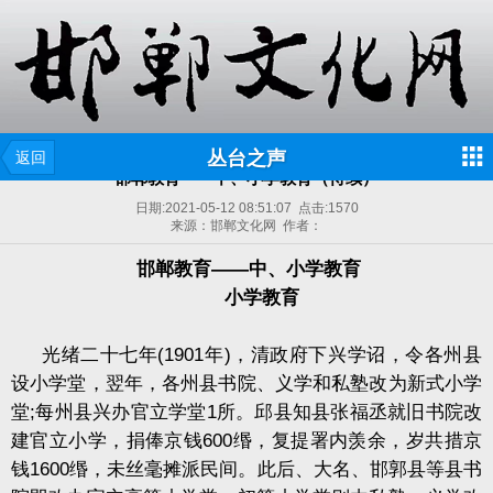
丛台之声
返回
邯郸教育——中、小学教育（待续）
日期:
2021-05-12 08:51:07
点击:
1570
来源：邯郸文化网 作者：
邯郸教育——中、小学教育
小学教育
光绪二十七年
(1901
年
)
，清政府下兴学诏，令各州县
设小学堂，翌年，各州县书院、义学和私塾改为新式小学
堂
;
每州县兴办官立学堂
1
所。邱县知县张福丞就旧书院改
建官立小学，捐俸京钱
600
缗，复提署内羡余，岁共措京
钱
1600
缗，未丝毫摊派民间。此后、大名、邯郭县等县书