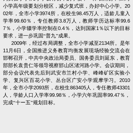
小学高年级要划分校区，减少复式班，办好中心小学。
20
02
年，全市小学
3974
所，在校生
98.45
万人，适龄儿童入
学率
99.60
％，专任教师
3.8
万人，教师学历达标率
99.6
7
％，小学辍学率控制在
0.4
％，达到国家
1
％以下的目标
要求，进一步巩固“普九”成果。
2009
年，经过布局调整，全市小学减至
2134
所。是年
11
月
6
日，全国推进义务教育均衡发展现场经验交流会在
邯郸召开，中共中央政治局委员、国务委员刘延东，教育
部部长袁贵仁等领导视察邯山区渚河路小学。会议期间，
部分会议代表先后到武安市兰村小学、峰峰矿区实验小
学、复兴区百花小学、丛台区广安小学观摩学习。
2010
年，全市小学
2093
所，在校生
863405
人，专任教师
43301
人，学龄人口入学率
99.98
％，小学六年巩固率
99.47
％，
完成“十ー五”规划目标。