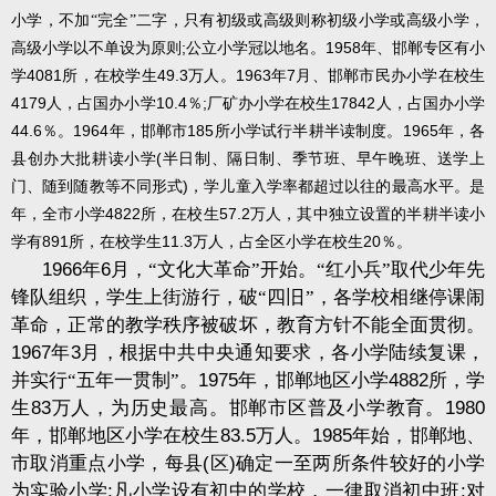
小学，不加“完全”二字，只有初级或高级则称初级小学或高级小学，
;
1958
高级小学以不单设为原则
公立小学冠以地名。
年、邯郸专区有小
4081
49.3
1963
7
学
所，在校学生
万人。
年
月、邯郸市民办小学在校生
4179
10.4
;
17842
人，占国办小学
％
厂矿办小学在校生
人，占国办小学
44.6
1964
185
1965
％。
年，邯郸市
所小学试行半耕半读制度。
年，各
(
县创办大批耕读小学
半日制、隔日制、季节班、早午晚班、送学上
)
门、随到随教等不同形式
，学儿童入学率都超过以往的最高水平。是
4822
57.2
年，全市小学
所，在校生
万人，其中独立设置的半耕半读小
891
11.3
20
学有
所，在校学生
万人，占全区小学在校生
％。
1966
年
6
月，“文化大革命”开始。“红小兵”取代少年先
锋队组织，学生上街游行，破“四旧”，各学校相继停课闹
革命，正常的教学秩序被破坏，教育方针不能全面贯彻。
1967
年
3
月，根据中共中央通知要求，各小学陆续复课，
并实行“五年一贯制”。
1975
年，邯郸地区小学
4882
所，学
生
83
万人，为历史最高。邯郸市区普及小学教育。
1980
年，邯郸地区小学在校生
83.5
万人。
1985
年始，邯郸地、
市取消重点小学，每县
(
区
)
确定一至两所条件较好的小学
为实验小学
;
凡小学设有初中的学校，一律取消初中班
;
对