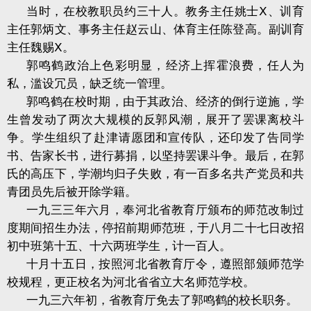
当时，在校教职员约三十人。教务主任姚士Ⅹ、训育
主任郭炳文、事务主任赵云山、体育主任陈登高。副训育
主任魏赐Ⅹ。
郭鸣鹤政治上色彩明显，经济上挥霍浪费，任人为
私，滥设冗员，缺乏统一管理。
郭鸣鹤在校时期，由于其政治、经济的倒行逆施，学
生曾发动了两次大规模的反郭风潮，展开了罢课离校斗
争。学生组织了赴津请愿团和宣传队，还印发了告同学
书、告家长书，进行募捐，以坚持罢课斗争。最后，在郭
氏的高压下，学潮均归子失败，有一百多名共产党员和共
青团员先后被开除学籍。
一九三三年六月，奉河北省教育厅颁布的师范改制过
度期间招生办法，停招前期师范班，于八月二十七日改招
初中班第十五、十六两班学生，计一百人。
十月十五日，按照河北省教育厅令，遵照部颁师范学
校规程，更正校名为河北省省立大名师范学校。
一九三六年初，省教育厅免去了郭鸣鹤的校长职务。