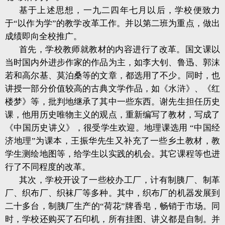
基于上述思想，一九二四年七月以后，学校便致力
于“以作为学”的教学改革工作。并以第二班为重点，做出
成绩即向全校推广。
首先，学校教师就教材的内容进行了改革。国文课以
当时国内外进步作家的作品为主，如李大钊、鲁迅、郭沫
若和高尔基、莫泊桑等的文章，都选用了不少。同时，也
讲授一部分价值较高的古典文学作品，如《水浒》、《红
楼梦》等，批判地继承了其中一些东西。谢先生担任历史
课，他用历史唯物主义的观点，重新编写了教材，写成了
《中国历史讲义》，很受学生欢迎。地理课选用 “中国经
济地理”为课本，王振华先生又补充了一些乡土教材，教
学生测绘地图等，给学生以实践的机会。其它课程等也进
行了不同程度的改革。
其次，学校开设了一些校办工厂，计有制胰厂、制革
厂、织布厂、织袜厂等多种。其中，织布厂的机器发展到
二十多台，制胰厂生产的“荷花”牌香皂，畅销于市场。同
时，学校还购买了石印机，所有挂图、讲义都是自制。并