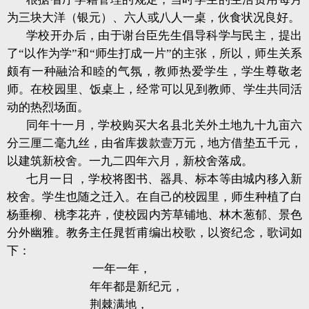
为三块大洋（银元）、六人或八人一桌，伙食状况良好。
学校开办后，由于谢台臣先生倡导科学与民主，提出
了“以作为学”和“师生打成一片”的主张，所以，师生关系
颇有一种融洽和睦的气氛，教师热爱学生，学生尊敬老
师。在校园里、饭桌上，经常可以见到教师、学生共同活
动的热烈场面。
同年十一月，学校购买大名县北关外土地九十九亩六
分三厘二毫九丝，由省库拨款壹万元，地方借垫五千元，
以建筑新校舍。一九二四年六月，新校舍落成。
七月一日
，学校将图书、器具、标本等由城内移入新
校舍。学生也随之迁入。在自己的校园里，师生种植了白
杨垂柳、桃李花卉，使校园内芳草铺地、林木葱郁、景色
分外幽雅。教务主任晁哲甫编出校歌，以资纪念，歌词如
下：
一年一年，
年年都是新纪元，
荆棘满地，