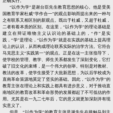
正确实行。
“以作为学”是谢台臣先生教育思想的核心。他是受美
国教育学家杜威“学作合一”的观点影响而提出来的一种与
之有联系又相区别的新观点。既出于杜威，又超于杜威，
二者有着本质的区别。在这里，“以作为学”的理论基础是
建立在辩证唯物主义认识论的基础上的，“作”是实
践，“学”是理论，“以作为学”就是在实践的基础上提高理
论上的认识，从而构成理论联系实际的治学方法。它符合
马克思主义“实践第一”的观点。正是在这一主张指导下，
使学校的管理、教学、师生关系都发生了深刻变化，它打
破了旧文化的束缚，是一个伟大的创举。特别是对教材、
教法的改革，使学生接受了大批新思想，为以后学校成为
直南革命策源地莫定了坚实的基础。因此，“以作为学”的
教育主张在理论上和实践上都具有进步意义，对于推动直
南地区的教育改革和革命形势的发展都起了不可低估的作
用。尤其是在一九二七年后，它的意义就更加深刻并有现
实意义了。
但是，“以作为学”的教育主张是谢先生在接触马列主