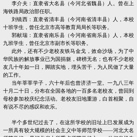
李介夫：直隶省大名县（今河北省魏县）人。曾在上
海铁路局政治部任职。
刘镜西：直隶省清丰县（今河南省清丰县）人，本校
十班学生，曾任北京市高等教育局局长等职务。
郭献瑞：直隶省南乐县（今河南省南乐县）人，本校
九班学生，曾任北京市副市长等职务。
此外，还有不少老校友铁马金戈，效命沙场，为了中
华民族的解放事业已为国捐躯，碑榜无名；也有不少老校
友几十年如一日，脚踏实地，埋头苦干，为人民做了大量
的工作。
当年莘莘学子，六十年后也曾济济一堂。一九八三年
十月二十日，分布在全国各地的一百多名老校友，曾回到
母校参加校庆纪念活动。老校友旧地重游，白首相聚，自
有说不尽的感叹和欢乐。
半个多世纪过去了，在这所学校的旧址上巳发展成为
一所具有较大规模的社会主义中等师范学校——河北大名