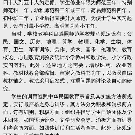
四十人到五十人为定额。学生修业年限为师范三年，特别
师范科一年，幼稚师范科二年或三年，简易师范科四年，
初中班三年，毕业后得直接升入师范。为便于学生实习起
见，设有附属小学校。高明堂为附小主任。
当时，学校教学科目遵照师范学校规程规定设有：公
民、国文、历史、地理、算学、物理、化学、生物、体
育、卫生、军事训练、劳作、美术、音乐、伦理学、教育
概论、心理教育测验及统计小学教材和教学法、小学行政
实习等科。此外，还应地方之需要，增设医药、农业等
科。教材以教育部编辑、审定之教科书为主，以教员自编
教材辅之。教法采用启发式，注重问题的讨论及自动的研
究。
学校的训育遵照中华民国教育宗旨及其实施方法所规
定，实行最严格之身心训练，其方法分为积极和消极两方
而，订有细则。积极方面：组织并指导学生自治团体及学
术团体。如国语演说会、文学研究会等。消极方面有训导
和考察两方面。如团体训话和生活考查等。此外，还规定