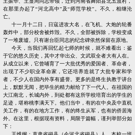
王振华、王显周同志带领，迁到河南省舞阳县北五渡村，
在那里办起了“河北高中”及“师范学校”。不久，相继沦
亡。
十一月十二日，日寇进攻大名，在飞机、大炮的轮番
轰炸中，部分校舍被炸毁。不久，全部被拆除，学校变成
了一堆废墟。只有谢台臣同志的纪念碑依然保留在原地。
今天，当我们再回忆起七师的时候，就不难看出：鉴
于它的悠久历史，其中才华出众、文武双全者大有人在。
从成立以来，它曾哺育了一大批优秀的爱国者、革命者，
出现了不少职业革命家，它还培养造就了大批专家和学
者，不少人在国内外享有盛誉。更多的是终生执教于讲台
上，默默无闻，把毕生的精力献给了下一代人。在祖国的
大江南北，长城内外，到处都有这所学校培育出的学生的
足迹，堪称桃李满天下。他们当中，有的在中央及中直机
关工作，有的在地方工作，有的终生从军，也有的侨居海
外。在这里，根据现有资料，局限于篇幅，谨列举部分如
下：
王维纲：直隶省磁县（今河北省磁县）人。本校一班