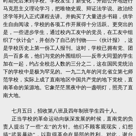
时期先后来到学校。学校发生了新变化，开始公开地进行
马克思主义理论学习，把唯物史观、辩证法学说、政治经
济学等列入正式课程去讲。并购买了大量进步书籍，供学
生自由阅读，学校的各项工作开展得十分活跃。更突出的
是，一些进步学生，通过校内工友中的党员，在工友中组
织了“伙计会”，并创办了自己的刊物——《伙计报》，这
是学校历史上第一份工人报刊。这时，学校已拥有党、团
员一百多名，他们与党的外围组织——反帝大同盟的学生
加在一起，约占全校总人数的三分之二，这在国民党统治
下的学校中是极为罕见的。一九二九年的河北省立第七师
范学校，实际上成了直南地区中国共产党的地下党校，直
南革命的策源地。它象茫茫黑夜中的一盏明灯，照亮了直
南大地。
七月五日
，招收第八班及四年制班学生四十人。
正当学校的革命运动向纵深发展的时候，直南党的负
责人提出了一些“左”的方针。他们不顾客观现实，幻想
搞“武装暴动”，以取得革命在局部的胜利。对此，谢台