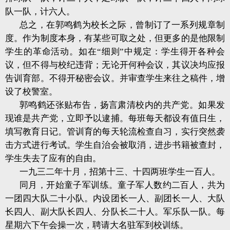
队一队，计六人。
总之，在郭鸣鹤为校长之际，曾制订了一系列规章制
度。作为制度本身，有某些可取之处，但更多的是他限制
学生的革命活动。如在“细则”中规定：学生得开各种会
议，但不得与校纪违背；无论开何种会议，其议决均应报
告训育部。不得开秘密会议。并审查学生来往之稿件，增
设了校警室。
郭鸣鹤还张贴布告，扬言肃清校内的共产党。如果发
现谁是共产党，立即予以逮捕。每班每天都设有值日生，
填写教育日记。管训育的每天轮流检查自习，实行突然袭
击方式进行考试。学生自治会被取消，进步书籍被查封，
学生失去了应有的自由。
一九三二年十月，招第十三、十四两班学生一百人。
同月，开始童子军训练。童子军人数约二百人，共为
一团四大队二十小队。内设团长一人、副团长一人、大队
长四人、副大队长四人、分队长二十人。军乐队一队。每
星期六下午会操一次，聘请大名驻军到校训练。