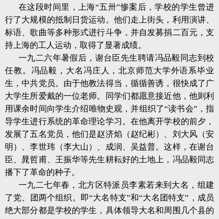
在这段时间里，上海“五卅”惨案后，学校的学生曾进
行了大规模的抵制日货运动。他们走上街头，利用演讲、
标语、歌曲等多种形式进行斗争，并自发募捐二百元，支
持上海的工人运动，取得了显著成绩。
一九二六年暑假后，谢台臣先生聘请冯品毅同志到校
任教。冯品毅，大名冯庄人，北京师范大学外语系毕业
生，中共党员。由于他教法得当，循循善诱，很快成了广
大学生所爱戴的一位老师。同学们都愿意接近他，他则利
用课余时间向学生介绍唯物史观，并组织了“读书会”，指
导学生进行系统的革命理论学习。在他离开学校的前夕，
发展了五名党员，他们是赵济焰（赵纪彬）、刘大风（安
明）、李世玮（李大山）、成润、吴益普。这样，在谢台
臣、晁哲甫、王振华等先生耕耘好的土地上，冯品毅同志
播下了革命的种子。
一九二七年春，北方区特派员李素若来到大名，组建
了党、团两个组织。即“大名特支”和“大名团特支”，成员
绝大部分都是学校的学生，具体领导大名和周围几个县的