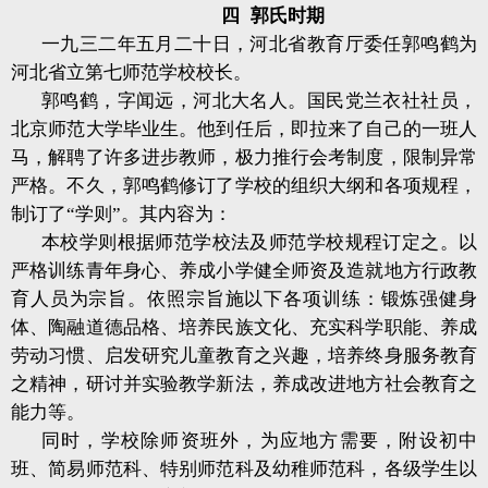
四
郭氏时期
一九三二年五月二十日，河北省教育厅委任郭鸣鹤为
河北省立第七师范学校校长。
郭鸣鹤，字闻远，河北大名人。国民党兰衣社社员，
北京师范大学毕业生。他到任后，即拉来了自己的一班人
马，解聘了许多进步教师，极力推行会考制度，限制异常
严格。不久，郭鸣鹤修订了学校的组织大纲和各项规程，
制订了“学则”。其内容为：
本校学则根据师范学校法及师范学校规程订定之。以
严格训练青年身心、养成小学健全师资及造就地方行政教
育人员为宗旨。依照宗旨施以下各项训练：锻炼强健身
体、陶融道德品格、培养民族文化、充实科学职能、养成
劳动习惯、启发研究儿童教育之兴趣，培养终身服务教育
之精神，研讨并实验教学新法，养成改进地方社会教育之
能力等。
同时，学校除师资班外，为应地方需要，附设初中
班、简易师范科、特别师范科及幼稚师范科，各级学生以