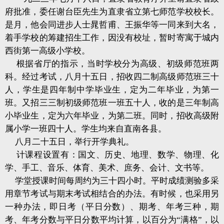
府批准，委任谢台臣先生为直隶省立第七师范学校校长。
是月，他会同进步人士晁哲甫、王振华等一同来到大名，
着手学校的筹建招生工作，因没有校址，暂时寄寓于城内
西街第一高级小学校。
根据省厅的指示，当时学校分为高级、初级师范班两
科。经过考试，八月十五日，招收四二制高级师范班三十
人，学生是四年制中学毕业生，定为二年毕业，为第一
班。又招三三制初级师范班一班五十人，收的是三年制高
小毕业生，定为六年毕业，为第二班。同时，招收高级附
属小学一班四十人。学生均来自直南各县。
八月二十五日，举行开学典礼。
计课程设置有：国文、历史、地理、数学、物理、化
学、手工、音乐、体育、美术、庶务、会计、文书等。
学堂授课时间每周约为三十四小时。平时成绩测验多采
用章节考试与期末考试相结合的办法。有时候，也采用另
一种办法，即日考（平日分数）、期考、年考三种，期
考、年考分数与平日分数平均计算，以百分为“满格”，以