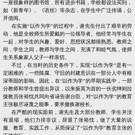
一座很象样的图书馆，所有进步书籍，学校都设法买到，
如《新青年》、《语丝》等杂志，在学生中广泛传诵，公
开借阅。
在实施“以作为学”的过程中，谢先生付出了艰辛的劳
动，他是全校师生所爱戴的一位领导者。他经常与学生在
一起，对学生的兴趣、爱好、思想状况都很熟悉。教师之
间，学生之间，教师与学生之间，充满了和睦气氛，使师
生关系象家人父子一样亲切。
不过，在当时的历史条件下，实现“以作为学”是有一
定困难的，一些陈腐、守旧的封建意识在一部分人中有根
深蒂固的影响。因此，在“以作为学”的早期实践中，一部
分教师和学生曾提出异议，以朱振英为首的一伙劣绅则拉
拢教员张裕忱共同向省诬告谢台臣，对“以作为学”的教育
主张极尽诬蔑之能事，要求撤换谢校长。
在严酷的现实面前，谢先生及大部分教师、学生并没
有退缩，他们力排非议，辞退了张裕忱，做了大量的说
服、教育、实践工作，从而保证了“以作为学”教育主张的