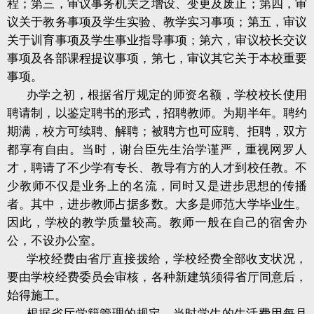
程；第三，审议事务机关之增设、变更及废止；第四，审
议关于教务事项及学生实验、教学实习事项；第五，审议
关于训育事项及学生事业指导事项；第六，审议校长交议
事项及各部课程提议事项，第七，审议其它关于本校重要
事项。
办学之初，根据省厅规定的师资名额，学校校长使用
聘请制，以鉴定聘书的形式，招聘教师。为期半年。聘约
期满，校方可续聘、解聘；被聘方也可应聘、拒聘，双方
都享有自由。当时，谢台臣先生治学谨严，重视网罗人
才，聘请了不少学有专长、教导有方的人才到校任教。不
少教师不仅是业务上的名流，同时又是进步思想的传播
者。其中，进步教师占据多数。大多是师范大学毕业生。
因此，学校的教学质量较高。教师一般在自己的宿舍办
公，不设办公室。
学校经费由省厅直接拨给，学校经费全部收支状况，
要由学校经费委员会审核，各种新建筑须得省厅同意后，
始得施工。
根据省厅学籍管理的规定，当时学生的生活费用每月