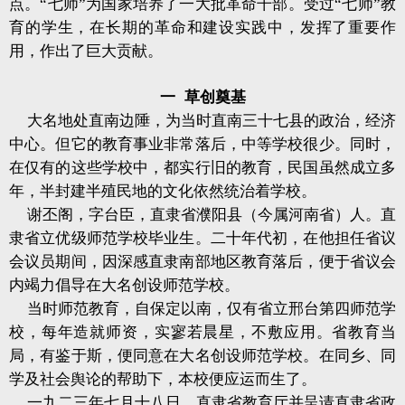
点。“七师”为国家培养了一大批革命干部。受过“七师”教
育的学生，在长期的革命和建设实践中，发挥了重要作
用，作出了巨大贡献。
一
草创奠基
大名地处直南边陲，为当时直南三十七县的政治，经济
中心。但它的教育事业非常落后，中等学校很少。同时，
在仅有的这些学校中，都实行旧的教育，民国虽然成立多
年，半封建半殖民地的文化依然统治着学校。
谢丕阁，字台臣，直隶省濮阳县（今属河南省）人。直
隶省立优级师范学校毕业生。二十年代初，在他担任省议
会议员期间，因深感直隶南部地区教育落后，便于省议会
内竭力倡导在大名创设师范学校。
当时师范教育，自保定以南，仅有省立邢台第四师范学
校，每年造就师资，实寥若晨星，不敷应用。省教育当
局，有鉴于斯，便同意在大名创设师范学校。在同乡、同
学及社会舆论的帮助下，本校便应运而生了。
一九二三年七月十八日，直隶省教育厅并呈请直隶省政