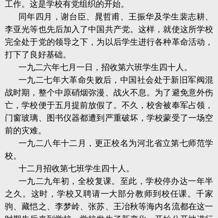
工作。这是学校有党组织的开始。
同年四月，谢台臣、晁哲甫、王振华及学生裴志耕、
李亚光等也先后加入了中国共产党。这样，就使这所学校
完全处于党的领导之下，为以后学生进行各种革命活动，
打下了良好基础。
一九二六年七月一日，招收第六班学生四十人。
一九二七年大革命失败后，中国社会处于新旧军阀混
战时期，整个中原硝烟弥漫、战火不息。为了避免意外伤
亡，学校便于五月提前放假了。不久，校舍被奉军占领，
门窗玻璃、图书仪器都遭到严重破坏，学校蒙受了一场空
前的灾难。
一九二八年十二月，更正校名为河北省立第七师范学
校。
十二月招收第七班学生四十人。
一九二九年初，全校复课。至此，学校停办达一年半
之久。这时，学校又聘请一大部分教师到校任课。千家
驹、藏恺之、李梦岭、张苏、王冶秋等海内名流都在这一