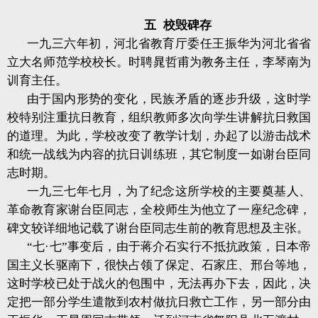
五
校毁碑存
一九三六年初，河北省教育厅委任王振华为河北省省
立大名师范学校校长。时聘晁哲甫为教务主任，李琴南为
训育主任。
由于国内形势的变化，民族矛盾的逐步升级，这时学
校特别注重抗日教育，组织教师多次向学生讲解抗日救国
的道理。为此，学校改变了教学计划，办起了以游击战术
和统一战线为内容的抗日训练班，其它制度一如谢台臣同
志时期。
一九三七年七月，为了纪念这所学校的主要奠基人、
革命教育家谢台臣同志，全校师生为他立了一座纪念碑，
碑文较详细地记载了谢台臣同志生前的教育思想及主张。
“七·七”事变后，由于蒋介石实行不抵抗政策，日本帝
国主义长驱南下，很快占领了保定、石家庄、邢台等地，
这时学校已处于战火的包围中，无法再办下去，因此，决
定把一部分学生遣散到农村做抗日救亡工作，另一部分由