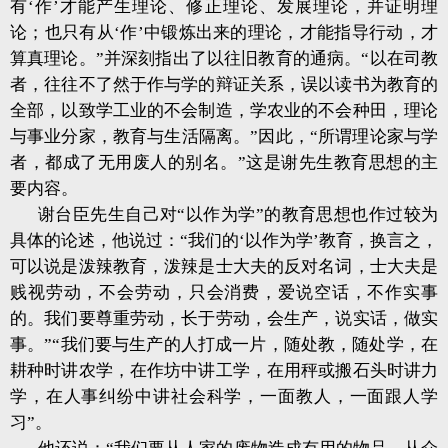
有‘作’才能产生理论、修正理论、发展理论，并证明理
论；也只有从‘作’中锻炼出来的理论，才能指导行动，才
算真理论。”并深刻指出了以往旧教育的通病。“以在司教
者，往往不了然于作与学的辩证关系，误以读书为教育的
全部，以致学工业的不会制造，学农业的不会种田，理论
与事业分家，教育与生活隔离。”因此，“所谓理论家与学
者，都成了无用废人的别名。”这是谢先生教育思想的主
要内容。
谢台臣先生自己对“以作为学”的教育思想也作过较为
具体的论述，他说过：“我们的‘以作为学’教育，换言之，
可以说是泼辣教育，泼辣是士大夫的反对名词，士大夫是
贱视劳动，不会劳动，只会消费，爱说空话，不作实事
的。我们要尊重劳动，长于劳动，会生产，说实话，做实
事。”“我们要与生产的人打成一片，随处教，随处学，在
耕种时讲农学，在作坊中讲工学，在用秤或搬石头时讲力
学，在人事纠纷中讲社会科学，一面教人，一面跟人学
习”。