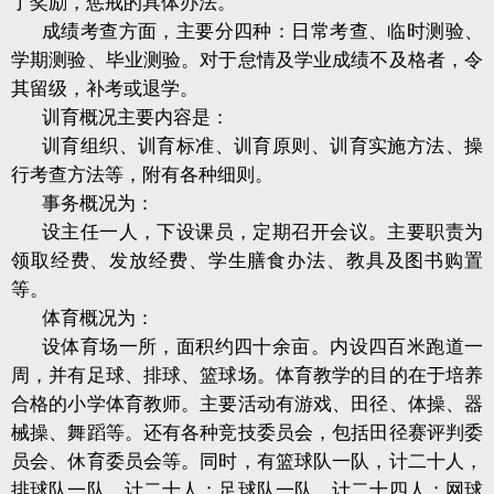
了奖励，惩戒的具体办法。
成绩考查方面，主要分四种：日常考查、临时测验、
学期测验、毕业测验。对于怠情及学业成绩不及格者，令
其留级，补考或退学。
训育概况主要内容是：
训育组织、训育标准、训育原则、训育实施方法、操
行考查方法等，附有各种细则。
事务概况为：
设主任一人，下设课员，定期召开会议。主要职责为
领取经费、发放经费、学生膳食办法、教具及图书购置
等。
体育概况为：
设体育场一所，面积约四十余亩。内设四百米跑道一
周，并有足球、排球、篮球场。体育教学的目的在于培养
合格的小学体育教师。主要活动有游戏、田径、体操、器
械操、舞蹈等。还有各种竞技委员会，包括田径赛评判委
员会、休育委员会等。同时，有篮球队一队，计二十人，
排球队一队，计二十人；足球队一队，计二十四人；网球