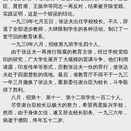
臣、晁哲甫、王振华等同志一再反对，结果被开除党籍。
实践证明，这是一个错误的结论。
一九三
0
年七月五日，张达夫出任学校校长。不久，辞
退了全部进步教师，大肆限制学生的各种活动。制订了一
套守旧的教育体系。
一九三
0
年八月，招收第九班学生四十人。
由于张达夫一再推行陈腐的教育主张，经过学校党组
织的研究，广大学生展开了大规模的罢课斗争。他们利用
请愿，印发传单等形式，历数张达夫一伙的罪行，使张达
夫处于四面楚歌的境地。最后，省教育厅不得不于一九三
一年三月撤换了张达夫，重新委任谢台臣为校长，斗争取
得了胜利。
八月，招第十、第十一、第十二班学生一百二十人。
尽管谢台臣校长以极大的努力，希望再度振兴学校，
然而，由于身体欠佳，遂又辞去校长职务。一九三六年，
病逝于濮阳，终年五十二岁。