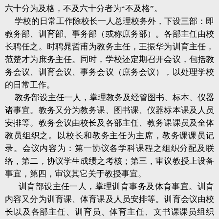
六十分为及格，不及六十分者为“不及格”。
学校的日常工作除校长一人总理校务外，下设三部：即
教务部、训育部、事务部（或称庶务部）。各部主任由校
长聘任之。时聘晁哲甫为教务主任，王振华为训育主任，
范楚才为庶务主任。同时，学校还定期召开会议，包括教
务会议、训育会议、事务会议（庶务会议），以处理学校
的日常工作。
教务部设主任一人，掌理教务及经管图书、标本、仪器
诸事宜。教务又分为教务课、图书课、仪器标本课及人员
安排等。教务会议由校长及各部主任、教务课课员及全体
教员组织之。以校长和教务主任为主席，教务课课员记
录。会议内容为：第一协议各学科课程之组织分配及联
络，第二，协议学生成绩之考核；第三，审议教授上设备
事宜，第四，审议其它关于教授事宜。
训育部设主任一人，掌理训育事务及体育事宜。训育
内容又分为训育课、体育课及人员安排等。训育会议由校
长以及各部主任、训育员、体育主任、文书课课员组织