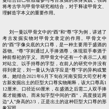
曼结合自己在殷墟参与考古发掘的亲身实践，强调
将考古学与甲骨学研究相结合，对于释读甲骨文、
理解造字本义的重要作用。
刘一曼以甲骨文中的“酉”和“尊”字为例，讲述了
考古发掘实物对甲骨文隶定的作用。甲骨文中
的“酉”字像尖底的大口尊，是一种主要用于盛酒的
器物。“尊”字则通过人手捧酒尊，体现双手奉酒于
神前祭祀的字义。而甲骨文中还有一个表示二人相
对站立、以手持尊的字型，在前人的研究中并没有
得到隶定，刘一曼认为该字应是“尊”字的异构或繁
体。她结合2021年6月下旬在河南安阳大司空村考
古新发掘出土的巨型大口尊实物阐释，该大口尊高1
12厘米、口径近60厘米，在盛酒之后需二人双手捧
着才能搬动。而未知字型中间的“酉”，高度接近两
边“人”身高的2/3，正是出土的这种巨型大口尊的形
象写照。