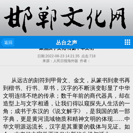
丛台之声
返回
聚焦汉字文化 传扬中华文明
日期:
2022-08-23 14:21:35
点击:
718
来源：人民日报海外版 作者：
从远古的刻符到甲骨文、金文，从篆书到隶书再
到楷书、行书、草书，汉字的不断演变彰显了中华
文明连绵不绝的传承；数千年前的商代器具，却在
造型上与文字相通，让我们得以窥探先人生活的一
角；成书于东汉的《说文解字》，是我国的第一部
字典，更是黄河流域物质和精神文明的体现……中
华文明源远流长，汉字是其重要的载体与见证。如