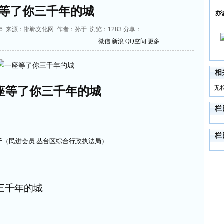
等了你三千年的城
亦
:16:46 来源：邯郸文化网 作者：孙于 浏览：
1283
分享：
微信
新浪
QQ空间
更多
相
无
座等了你三千年的城
栏
栏
于（民进会员 丛台区综合行政执法局）
三千年的城