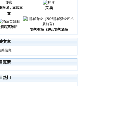
诙亦谐，亦师亦
买 卖
友
酒后英雄胆
邯郸有经（2026邯郸酒经
关文章
相关信息
目更新
目热门