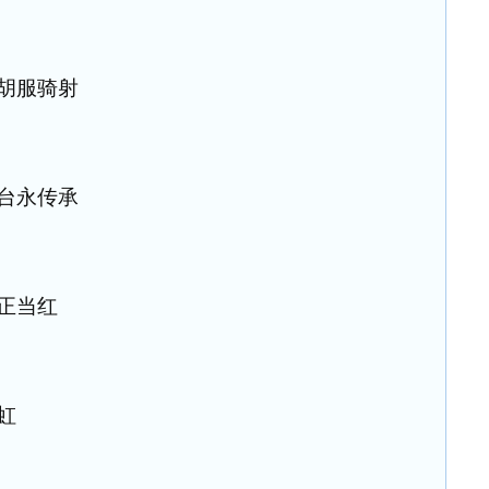
 胡服骑射
丛台永传承
正当红
虹