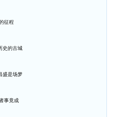
的征程
历史的古城
昌盛是场梦
志者事竟成