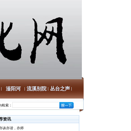
滏阳河
流溪别院
丛台之声
内检索：
荐资讯