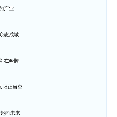
的产业
 众志成城
淌 在奔腾
太阳正当空
一起向未来