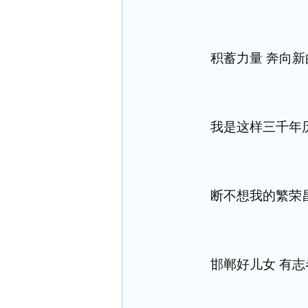
积蓄力量 奔向新
我是这样三千年
断不想我的繁荣
邯郸好儿女 有