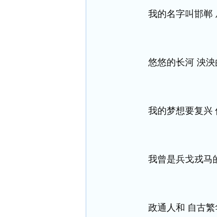
我的名字叫邯郸
悠悠的长河 泱泱
我的梦想要复兴
我曾是兵戈戎马
政通人和 自古