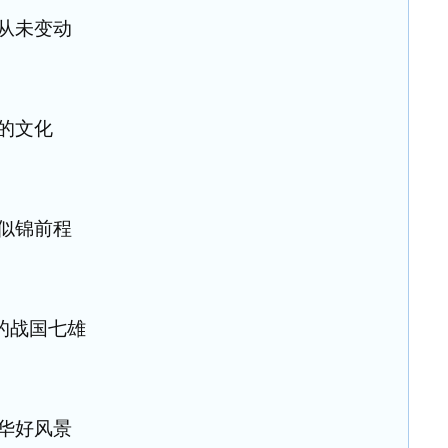
 从未变动
的文化
 似锦前程
的战国七雄
繁华好风景