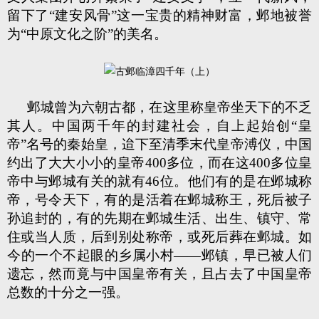
留下了“建安风骨”这一宝贵的精神财富，邺地被誉
为“中原文化之阶”的美名。
邺城曾为六朝古都，在这里称皇帝坐天下的不乏
其人。中国两千年的封建社会，自上起始创“皇
帝”名号的秦始皇，迨下至清季末代皇帝溥仪，中国
约出了大大小小的皇帝400多位，而在这400多位皇
帝中与邺城有关的就有46位。他们有的是在邺城称
帝，号令天下，有的是活着在邺城称王，死后被子
孙追封的，有的先期在邺城生活、出生、镇守、常
住或当人质，后到别处称帝，或死后葬在邺城。如
今的一个不起眼的乡属小村——邺镇，早已被人们
遗忘，然而竟与中国皇帝有关，且占去了中国皇帝
总数的十分之一强。