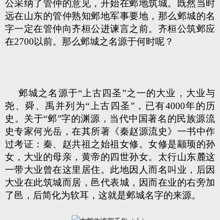
公采纳了管仲的意见，开始在邺地筑城。既然当时
远在山东的管仲熟知邺地军事要地，那么邺城的名
字一定在管仲向齐桓公进谏言之前。齐桓公筑邺应
在2700以前。那么邺城之名源于何时呢？
邺城之名源于“上古四圣”之一的大业，大业与
尧、舜、禹并列为“上古四圣”，已有4000年的历
史。关于“邺”字的渊源，当代中国著名的民族源流
史专家何光岳，在其所著《秦赵源流史》一书中作
过考证：秦、赵共祖之始祖女修。女修是颛顼的孙
女，大业的母亲，黄帝的四世孙女。太行山东麓这
一带大业曾在这里居住。此地因人而名叫业，后因
大业在此筑城而居，邑代表城，因而在业的右旁加
了邑，后简化为软耳，这就是邺城名字的来源。