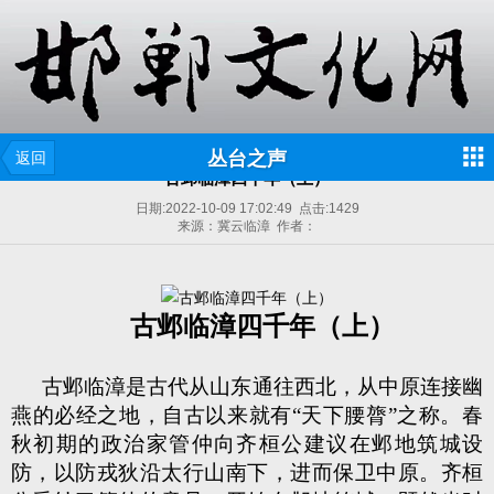
丛台之声
返回
古邺临漳四千年（上）
日期:
2022-10-09 17:02:49
点击:
1429
来源：冀云临漳 作者：
古邺临漳四千年（上）
古邺临漳是古代从山东通往西北，从中原连接幽
燕的必经之地，自古以来就有“天下腰膂”之称。春
秋初期的政治家管仲向齐桓公建议在邺地筑城设
防，以防戎狄沿太行山南下，进而保卫中原。齐桓