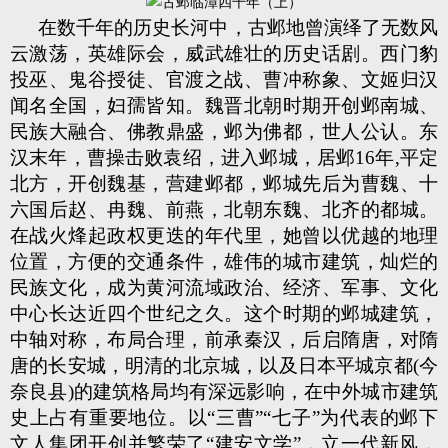
在数千年的历史长河中，古邺地曾演绎了无数风
云激荡，英雄际会，威武雄壮的历史话剧。西门豹
投巫、鬼谷授徒、官渡之战、曹冲称象、文姬归汉
闻名全国，妇孺皆知。魏晋北朝时期开创邺南城、
民族大融合、佛教鼎盛，邺为佛都，世人公认。东
汉末年，曹操击败袁绍，进入邺城，居邺16年,平定
北方，开创魏基，营建邺都，邺城先后为曹魏、十
六国后赵、冉魏、前燕，北朝东魏、北齐的都城。
在战火烽起政权更迭的年代里，她曾以优越的地理
位置，方便的交通条件，雄伟的城市建筑，灿烂的
民族文化，成为黄河流域政治、经济、军事、文化
中心长达近四个世纪之久。这个时期的邺城建筑，
中轴对称，布局合理，前承秦汉，后启隋唐，对隋
唐的长安城，明清的北京城，以及日本平城京都(今
奈良县)的建筑格局均有深远影响，在中外城市建筑
史上占有重要地位。以“三曹”“七子”为代表的邺下
文人集团开创并繁荣了“建安文学”，立一代新风，