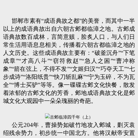
邯郸市素有“成语典故之都”的美誉，而其中一半
以上的成语典故出自六朝古邺都临漳之地。古邺成
语典故数百成林，言简意赅，脍炙人口，与人们日
常生活用语息息相关，传播着六朝古都临漳之地的
人文历史。这些成语典故主要有：“破釜沉舟”“下笔
成章”“才高八斗”“窃符救赵”“急人之困”“曹冲称
象”“箭在弦上，不得不发”“文姬归汉”“巧夺天工”“七
步成诗”“洛阳纸贵”“快刀斩乱麻”“宁为玉碎，不为瓦
全”“博士买驴”等等。像一碟碟古邺文化快餐，散发
着浓郁的古邺文化的芳香，邺地成语典故文化是邺
城文化大观园中一朵朵瑰丽的奇葩。
公元204年，曹操势如破竹地攻入邺城，剿灭袁
绍残余势力，初步统一中国北方。他将汉献帝安置