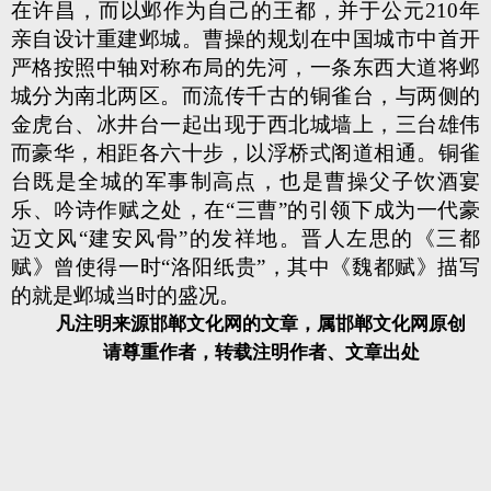
在许昌，而以邺作为自己的王都，并于公元210年
亲自设计重建邺城。曹操的规划在中国城市中首开
严格按照中轴对称布局的先河，一条东西大道将邺
城分为南北两区。而流传千古的铜雀台，与两侧的
金虎台、冰井台一起出现于西北城墙上，三台雄伟
而豪华，相距各六十步，以浮桥式阁道相通。铜雀
台既是全城的军事制高点，也是曹操父子饮酒宴
乐、吟诗作赋之处，在“三曹”的引领下成为一代豪
迈文风“建安风骨”的发祥地。晋人左思的《三都
赋》曾使得一时“洛阳纸贵”，其中《魏都赋》描写
的就是邺城当时的盛况。
凡注明来源邯郸文化网的文章，属邯郸文化网原创
请尊重作者，转载注明作者、文章出处