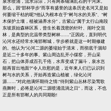
泉水喷涌，流水淙淙，只有两条铺满乱石的干河床。
那么，
因
“邯杯学步”而享有盛誉的这条历史名河又是如
何萎缩干枯的呢
?
他认为根本在于“树与水的关系”、“树
木保护土壤
，
植被涵养水分
”
，
古紫山
“属于太行山南段
东坡原始森林区系
，曾生长着茂密的针叶、闹叶交混
林，
是典型的北温带类型树林
……”正因此
，直到明代
沁河水还经常水淹邯郸城，
学步桥就是这一时期修建
的。他认为
“沁河二源的萎缩始于清末
，而彻底干涸却
是近二十多年的事。紫山周边乱开小煤窑，开山采
石，把山体弄成百孔千疮，水库变成了漏斗，
泉水岂
能再冒出地面
?
”令人欣慰的是
，近年来人们已认识到
树与水的关系，开始再造紫山植被，
绿化沁河
源
……”对此他满怀期待之情
:
“待到紫山丛林尽染莺歌
燕舞时
，
必将是沁河二源喷涌流淌之日
”
，而这，
不也
正是所有邯郸人的共同期盼
!