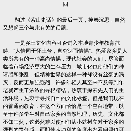
四
翻过《紫山史话》的最后一页，掩卷沉思，自然
又想起三个与此有关的话题。
一是乡土文化内容可否进入本地青少
年教育范
畴。
“人情同于怀土兮，岂穷达而情操”。热爱家乡是人
类所共有的一种高尚情操，现代社会的人们，尽管面
临着市场经济更大的生存压力，城市化也使他们的种
请感和张乱，但精神世界的这样一种却没有丝毫的泯
灭，反而更加强强烈，许多年轻人其至来不及等到年
老就产生了浓浓的寻根精结，热衷于探索先人们的生
活环境，热衷于寻找自己的文化标签。但是我们现在
的普通的教育，在这个方面恰恰是一个空白地带，以
至于许多学生对自己家乡的自然地理，历史、文化都
不知其然，这必然难以使他们从小就树立对于家乡的
强烈的责任感。而即使从功利的角度出发看问题也可