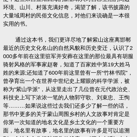
环境、山川、村落充满好奇，渴望了解，该书披露的
大量域周村的民俗文化信息，对他们来说确是一本很
实用的书。
通过这本书，我们更详尽地了解紫山这座离邯郸
最近的历史文化名山的自然风貌和历史变迁，
认识了
2
000
多年前在这里驻军并安葬在这里的那位最具有胡服
骑射风格的军事家赵奢
，
知道了百家姓中第
19
大姓马
姓的来源
;
还知道了
600
年前这里曾有一所“竹林书院”
，
曾孕育出一个在世界中世纪史上耀眼的科学学派，
被
称为
“紫山学派”
，
从这里走出了几位曾在元代政治史、
科技史上写下浓浓一笔的人物郭守歌、刘束忠、王恂
等
………如果说这些过去我们还多少了解一些的话
，
那书中更多的关于蒙山周围乡村的人文故事对肯定是
你第一次知道的地名文化是乡土文化的一个重要方
面，地名里有故事，
地名里的故事有许多是可以追溯