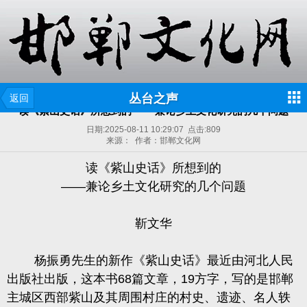
丛台之声
返回
读《紫山史话》所想到的 ——兼论乡土文化研究的几个问题
日期:
2025-08-11 10:29:07
点击:
809
来源： 作者：邯郸文化网
读
《紫山史话》
所想到的
——兼论乡土文化研究的几个问题
靳文华
杨振勇先生的新作《紫山史话》最近由河北人民
出版社出版，
这本书
68
篇文章
，
19
方字
，写的是邯郸
主城区西部紫山及其周围村庄的村史、遗迹、名人轶