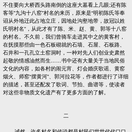
不住要向大桥西头路南倒的这座大墓看上几眼
;
还有陈
客等”九沟十八窑”村名的来历
，
原来是
“明初陈氏等奉
诏从外地迁此占地立庄
，因地处沟壑地带，
故冠以姓
氏明村名
”
，从此才有了陈、米、赵、黄、郭等十八窑
的村名。不久前，我们曾骑车走进其中之的黄客村，
在抚摸那些由一色石板砌就的石墙、石屋、石板路、
石井和一孔孔立土窑洞时，
一种对先人们创业史肃然
起敬的情感油然而生
……书中还有大量关于当地民俗
文化的内容
，
如各村的闹元宵、灯会婚庆歌谣、黄窑
烟火、师窑
“摆黄河”、郭河拉花等
，作者都进行了详细
的描述，甚至还配发了歌词、节拍、曲谱等，使读者
对这些非物质文化遗产有了更多方面的了解。
二
诚然，许多村名和传说都是村民们世世代代口口