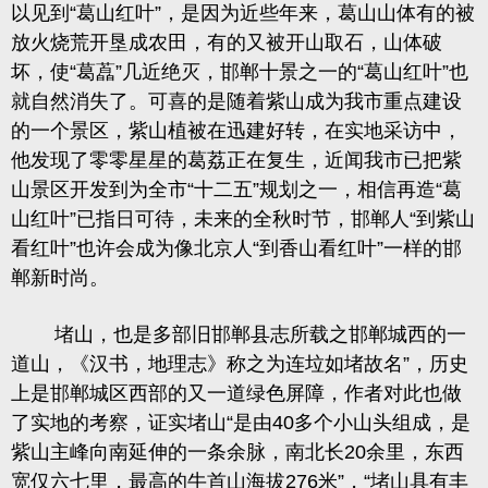
以见到
“葛山红叶”
，是因为近些年来，葛山山体有的被
放火烧荒开垦成农田，有的又被开山取石，山体破
坏，
使
“葛藠”几近绝灭
，
邯郸十景之一的
“葛山红叶”也
就自然消失了。可喜的是随着紫山成为我市重点建设
的一个景区
，紫山植被在迅建好转，在实地采访中，
他发现了零零星星的葛荔正在复生，
近闻我市已把紫
山景区开发到为全市
“十二五”规划之一
，
相信再造
“葛
山红叶”已指日可待
，未来的全秋时节，
邯郸人
“到紫山
看红叶”也许会成为像北京人“到香山看红叶”一样的邯
郸新时尚。
堵山，也是多部旧邯郸县志所载之邯郸城西的一
道山，《汉书，
地理志》称之为连垃如堵故名
”
，历史
上是邯郸城区西部的又一道绿色屏障，作者对此也做
了实地的考察，
证实堵山
“是由
40
多个小山头组成
，是
紫山主峰向南延伸的一条余脉，
南北长
20
余里
，东西
宽仅六七里，
最高的牛首山海拔
276
米”
，“堵山具有丰