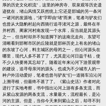
厚的历史文化积流”，这里的神房寺、双泉观等历史遗
迹犹在，
堵山风情又跃然统上
;
它还是邯城的另一条河
一诸河的发源地
，“渚”字即由“堵”而来，笔者与驴友们
也曾从大隐豹村起向西骑行追寻渚河之源，最终在羊
并村西、蔺家河村南发现一个水库，应当就是其源头
之一，但当时却并不知道脚下的这南北走向、东望可
清晰看到邯郸市区的丘陵就是邯杯历史上有名的堵山
的东坡了心河，料主城区的母闭之一，但沁河源头在
哪里，现代人多不甚了了，尤其是沁河日益干枯，使
不少人快要将其忘却了。随着近年来沁河下游景观带
的建设，追寻母亲河的源头，也成为不少城市人的一
种户外活动爱好，
笔者也曾与驴友
”们一道骑车沿沁河
上溯寻根
，但最终不甚了了。《紫山史活》作者对此
进行了实地考察，书中指出沁河上游有多条支流，而
从紫山发源的两条支流，水量最大，流程最长，是沁
河的主源。但是，当你今天来到紫山之后，却寻不到