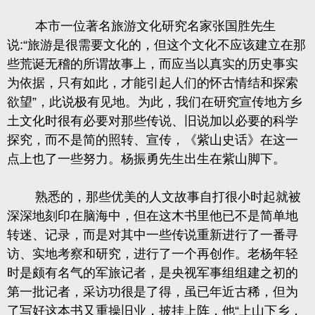
本市一位著名旅游文化研究名家张国胜先生
说
:
“旅游是很需要文化的
，但这个文化不应该建立在那
些荒诞无稽的所谓故事上，而应当以真实的历史事实
为依据，只有如此，
才能引起人们的怀古情结和探索
欲望”，此说极有见地。为此，我们在研究宣传地方乡
土文化时很有必要对那些传说、旧说加以必要的科学
探究，而不是简的照转、宣传，《紫山史话》在这一
点上也了一些努力。杨振勇先生出生在紫山脚下。
熟悉的，那些优美的人文故事自打很小时起就被
深深地刻印在脑海中，但在这木书里他已不是简单地
转迷、记录，而是对其中一些传说重新进行了一番寻
访、实地考察和研究，进行了一个再创作。老杨年轻
时是颇有名气的军旅记者，是央视军事组组建之初的
第一批记者，采访功很是了得，虽已年近古稀，但为
了写好这本书又重操旧业，披挂上阵，
他
“上山下乡
，