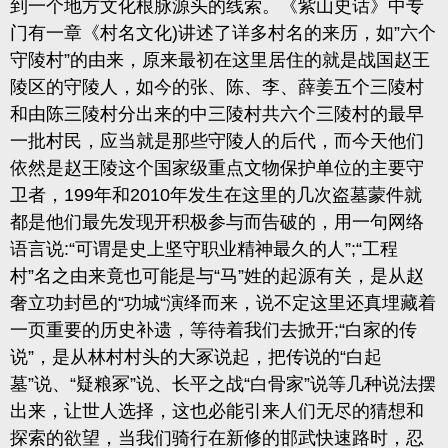
到一个地方文化根脉源头的线索。《紫山史话》中专
门有一章《村名文化
)
讲述了详多村名的来历
，
如
”六个
守陵村”的由来
，原来最初在这里居住的就是战国赵王
陵区的守陵人，如今的张、陈、李、薛姜五个三陵村
和由陈三陵村分出来的中三陵村共六个三陵村的最早
一批村民，应当就是那些守陵人的后代，而今天他们
依然是赵王陵这个国家级重点文物保护单位的主要守
卫者，
199
年和
2010
年发生在这里的几次盗墓蒙件就
都是他们最先发现开积极参与而告破的
，
用一句网络
语言说
:
“可谓是史上坚守职业精神最久的人”
;
“工程
村”名之由来竟也可能是与“马”姓的起源有关
，
是从赵
奢立功封邑的
“功城“演绎而来
，说不定这里还真埋藏着
一页重要的历史补遗，
等待着我们去掀开
;
“白家的传
说”
，是从林村村头的大冢说起，
把传说的
“白起
墓”说、“疑粮冢”说、长平之战“白骨家”说等几种说法摆
出来
，让世人选择，这也必能引来人们无尽的猜想和
探索的欲望，当我们骑行在新修的邯武快速路时，
忍