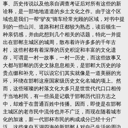
事、历史传说以及他亲自调查考证后对所有这些的新
诠释，
是一部地地道道的乡土文化之作。由于这个区
域也是我们一帮
”驴友”骑车经常光顾的区域
，对书中提
到的一些山川、道路和村庄都较为熟态，读后顿生一
种亲切感，并由此想到几个相关的话题，特此一并提
出在邯郸主城区的城周，散布着许许多多的千年古
村，这些村都有着深厚的历史积淀和丰富的文化遗
存，可谓是一村一故事，一村一历史，而这些故事又
大都与邯郸的历史文脉息息相关，是邯郫大历史的珍
贵点缀和补充，可以说它们其实就像是一道美丽的光
环，环绕在邯郫这座国家级历史文化名城的项上。然
而，这些璀璨的村落文化大多只是世世代代口口相传
于当地村民，有一些虽是记载于邯郸历代旧方志之
中，却难于在普通百姓中传播。因而，即使是在邯郸
主城区的老市民中流传也并不广泛，而现在随着城市
化的加速，新一代邯杯市民的构成成分已经十分广
泛，这些来自五湖四海的新邯郸人对自己生活的周边