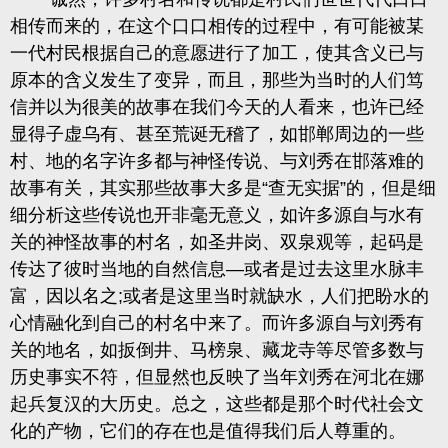
相传而来的，在这个口口相传的过程中，有可能被某
一代村民根据自己的意愿进行了加工，使其含义已与
原本的含义发生了变异，而且，那些为当时的人们笃
信并以为很美的故事在我们今天的人看来，也许已经
显得子虚乌有、甚至荒诞无稽了，如邯郸周边的一些
村、地的名字许多都与神怪传说、与刘秀在邯落难的
故事有关，
其实那些故事大多是
“查无实据”的
，但是细
细分析这些传说也开非毫无意义，如许多源自与水有
关的神怪故事的村名，如圣井岗、双泉观等，
起码是
传达了彼时当地的自然信息
—或者是过去这里水脉丰
富
，
因以名之
;
或者是这里当时就缺水，人们把盼水的
心情融化到自己的村名中来了。而许多源自与刘秀有
关的地名，如扳倒井、马榜泉、藏龙寺等尽管多数与
历史事实不符，但显然也反映了当年刘秀在河北在娜
起兵复汉的大历史。总之，这些都是那个时代社会文
化的产物，它们的存在也是值得我们后人尊重的。