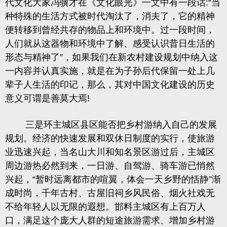
代文化大家冯骥才在《文化眼光》一文中有一段话
:
“当
种特殊的生活方式被时代淘汰了
，消夫了，它的精神
便转移到曾经共存的物品上和环境中。过一段时间，
人们就从这器物和环境中了解、感受认识昔日生活的
形态与精神了
”
，如果我们在新农村建设规划中纳入这
一内容并认真实施，就是在为子孙后代保留一处上几
辈子人生活的印记，那么，
其对中国文化建设的历史
意义可谓是善莫大焉
!
三是环主城区县区能否把乡村游纳入自己的发展
规划。经济的快速发展和双休日制度的实行，使旅游
业迅速兴起，当名山大川和知名景区游过后，主城区
周边游热必然到来，一日游、自驾游、骑车游已悄然
兴起，“暂时远离都市的喧翼，
体会一天乡野的恬静
”渐
成时尚
，千年古村、古屋旧祠乡风民俗、烟火社戏无
不给年轻人以无限的遐想。邯料主城区有上百万人
口，满足这个庞大人群的短途旅游需求、增加乡村游