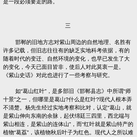
是一段必须要走的路。
三
邯郸的旧地方志对紫山周边的自然地理、名胜有
许多记载，但旧志往往有的缺乏实地科考依据，有的
随着时代的变迁、自然环境的变化，也早已发生了大
的变化，今天已面目皆非，使后人对此莫衷一是。
《紫山史话》对此也进行了一些考察与研究。
如
“葛山红叶”
，
是多部旧《邯郸县志》中所谓
“师
十景”之一
，
但哪里是葛山
?
什么是红叶
?
现代人根本弄
不清楚。杨先生经过实地考察和比对
，
认定
“葛山
，就
是紫山伸向东南的余脉，起伏绵廷三四里，西北端与
紫山相连，
是紫山的连体山
”
，
而
“红叶就是紫山特产的
植物“葛荔”
，
该植物秋后叶子为红色。现代人之所以难