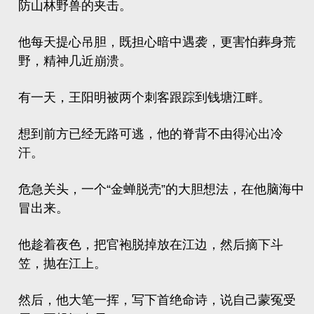
防山林野兽的夹击。
他每天提心吊胆，既担心暗中遇袭，更害怕葬身荒
野，精神几近崩溃。
有一天，王阳明被两个刺客跟踪到钱塘江畔。
想到前方已经无路可逃，他的脊背不由得沁出冷
汗。
危急关头，一个“金蝉脱壳”的大胆想法，在他脑海中
冒出来。
他趁着夜色，把官袍脱掉放在江边，然后摘下斗
笠，抛在江上。
然后，他大笔一挥，写下首绝命诗，说自己蒙冤受