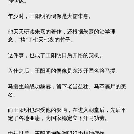
神偶像。
年少时，王阳明的偶像是大儒朱熹。
他天天研读朱熹的著作，还根据朱熹的治学理
念，“格”了七天七夜的竹子。
这件事，也成了王阳明日后开悟的契机。
入仕之后，王阳明的偶像是东汉开国名将马援。
马援
生前战功赫赫，留下老当益壮、马革裹尸的美
名。
而王阳明也深受他的影响，在进入朝堂后，先后平
定了各地匪患，为国家稳定立下汗马功劳。
中年以后，王阳明把陶渊明视为精神偶像。