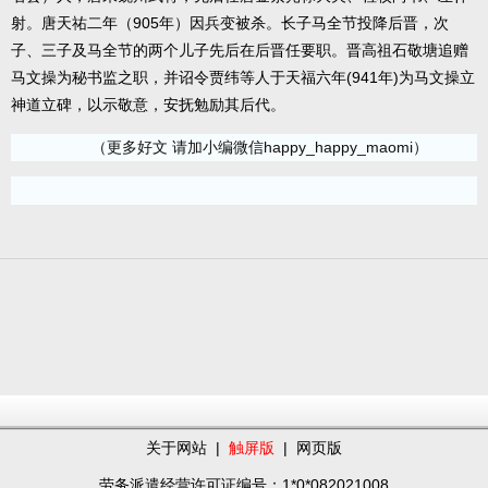
射。唐天祐二年（905年）因兵变被杀。长子马全节投降后晋，次
子、三子及马全节的两个儿子先后在后晋任要职。晋高祖石敬塘追赠
马文操为秘书监之职，并诏令贾纬等人于天福六年(941年)为马文操立
神道立碑，以示敬意，安抚勉励其后代。
（更多好文 请加小编微信happy_happy_maomi）
关于网站
|
触屏版
|
网页版
劳务派遣经营许可证编号：1*0*082021008