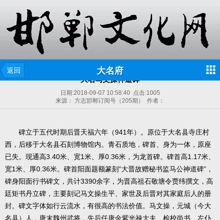
大名府
返回
大名马文操神道碑
日期:
2018-09-07 10:58:40
点击:
1005
来源： 方志邯郸订阅号（205期） 作者：
碑立于五代时期后晋天福六年（941年）。原位于大名县寺庄村
西，后移于大名县石刻博物馆内。青石质地，碑首、身为一体，原座
已失。现通高3.40米、宽1米、厚0.36米，为龙首碑。碑首高1.17米、
宽1米、厚0.36米。碑首阳面题额篆刻“大晋故赠秘书监马公神道碑”，
碑身阳面行书碑文，共计3390余字，为晋高祖石敬塘令贾纬撰文，高
廷矩书丹立碑，主要刻记马文操生平、家世及后晋对其家庭后人的册
封。碑文字体如行云流水，有很高的书法价值。马文操，元城（今大
名县）人，唐末魏州武将，先后任唐金紫光禄大夫、检校尚书、左仆