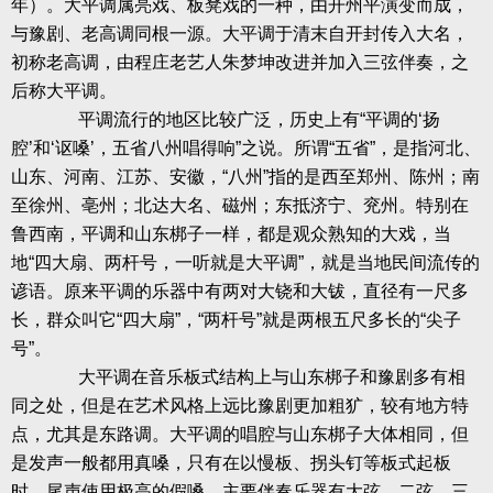
年）。大平调属亮戏、板凳戏的一种，由开州平演变而成，
与豫剧、老高调同根一源。大平调于清末自开封传入大名，
初称老高调，由程庄老艺人朱梦坤改进并加入三弦伴奏，之
后称大平调。
平调流行的地区比较广泛，历史上有“平调的‘扬
腔’和‘讴嗓’，五省八州唱得响”之说。所谓“五省”，是指河北、
山东、河南、江苏、安徽，“八州”指的是西至郑州、陈州；南
至徐州、亳州；北达大名、磁州；东抵济宁、兖州。特别在
鲁西南，平调和山东梆子一样，都是观众熟知的大戏，当
地“四大扇、两杆号，一听就是大平调”，就是当地民间流传的
谚语。原来平调的乐器中有两对大铙和大钹，直径有一尺多
长，群众叫它“四大扇”，“两杆号”就是两根五尺多长的“尖子
号”。
大平调在音乐板式结构上与山东梆子和豫剧多有相
同之处，但是在艺术风格上远比豫剧更加粗犷，较有地方特
点，尤其是东路调。大平调的唱腔与山东梆子大体相同，但
是发声一般都用真嗓，只有在以慢板、拐头钉等板式起板
时，尾声使用极高的假嗓。主要伴奏乐器有大弦、二弦、三