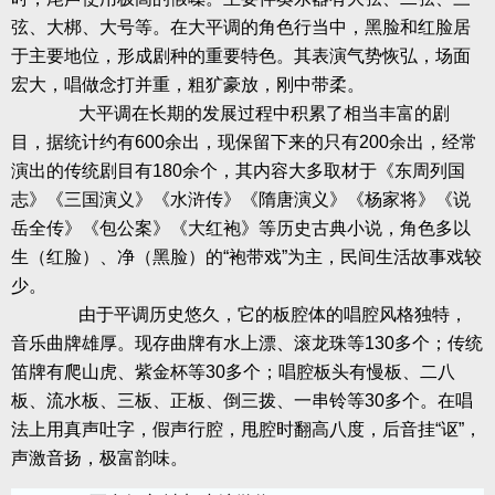
弦、大梆、大号等。在大平调的角色行当中，黑脸和红脸居
于主要地位，形成剧种的重要特色。其表演气势恢弘，场面
宏大，唱做念打并重，粗犷豪放，刚中带柔。
大平调在长期的发展过程中积累了相当丰富的剧
目，据统计约有
600
余出，现保留下来的只有
200
余出，经常
演出的传统剧目有
180
余个，其内容大多取材于《东周列国
志》《三国演义》《水浒传》《隋唐演义》《杨家将》《说
岳全传》《包公案》《大红袍》等历史古典小说，角色多以
生（红脸）、净（黑脸）的“袍带戏”为主，民间生活故事戏较
少。
由于平调历史悠久，它的板腔体的唱腔风格独特，
音乐曲牌雄厚。现存曲牌有水上漂、滚龙珠等
130
多个；传统
笛牌有爬山虎、紫金杯等
30
多个；唱腔板头有慢板、二八
板、流水板、三板、正板、倒三拨、一串铃等
30
多个。在唱
法上用真声吐字，假声行腔，甩腔时翻高八度，后音挂“讴”，
声激音扬，极富韵味。