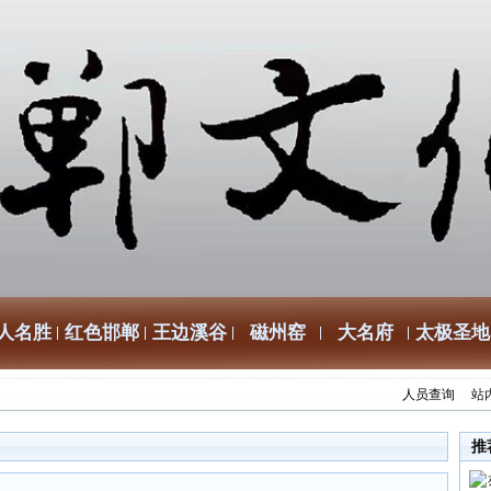
人名胜
红色邯郸
王边溪谷
磁州窑
大名府
太极圣地
人员查询
站
推