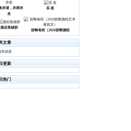
诙亦谐，亦师亦
买 卖
友
酒后英雄胆
邯郸有经（2026邯郸酒经
关文章
相关信息
目更新
目热门