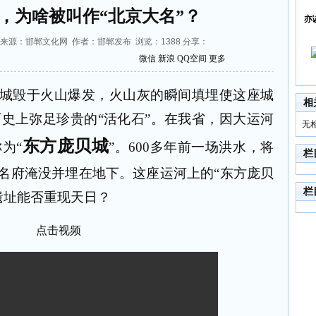
，为啥被叫作“北京大名”？
亦
11:52 来源：邯郸文化网 作者：邯郸发布 浏览：
1388
分享：
微信
新浪
QQ空间
更多
城毁于火山爆发，火山灰的瞬间填埋使这座城
相
历史上弥足珍贵的
“
活化石
”
。在我省，因大运河
无
东方庞贝城
称为
“
”
。
600
多年前一场洪水，将
栏
名府淹没并埋在地下。这座运河上的
“
东方庞贝
栏
遗址能否重现天日？
点击视频