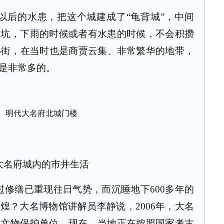
以后的水患，把这个城建成了
“
龟背城
”
，中间
大坑，下雨的时候或者有水患的时候，不会积攒
小街，在当时也是商贾云集、非常繁华的地带，
是非常多的。
明代大名府北城门楼
大名府城内的市井生活
过修缮已重现往日气势，而沉睡地下
600
多年的
辉煌？大名博物馆讲解员李静说，
2006
年，大名
点文物保护单位。现在，当地正在按照国家考古