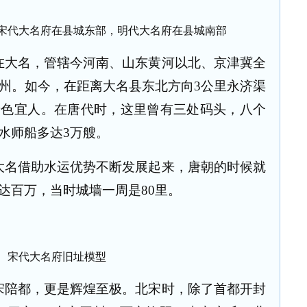
宋代大名府在县城东部，明代大名府在县城南部
在大名，管辖今河南、山东黄河以北、京津冀全
州。如今，在距离大名县东北方向
3
公里永济渠
景色宜人。在唐代时，这里曾有三处码头，八个
水师船多达
3
万艘。
大名借助水运优势不断发展起来，唐朝的时候就
达百万，当时城墙一周是
80
里。
宋代大名府旧址模型
宋陪都，更是辉煌至极。北宋时，除了首都开封