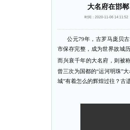
大名府在邯郸
时间：2020-11-06 14:
公元
79
年，古罗马庞贝古
市保存完整，成为世界故城
而兴衰千年的大名府，则被
曾三次为国都的
“
运河明珠
”
大
城
”
有着怎么的辉煌过往？古