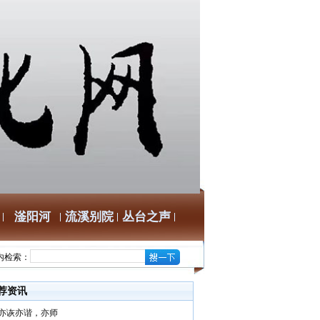
滏阳河
流溪别院
丛台之声
内检索：
荐资讯