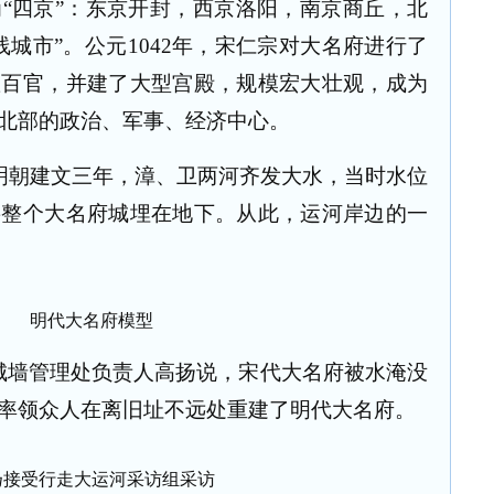
为
“
四京
”
：东京开封，西京洛阳，南京商丘，北
线城市
”
。公元
1042
年，宋仁宗对大名府进行了
置百官，并建了大型宫殿，规模宏大壮观，成为
北部的政治、军事、经济中心。
明朝建文三年，漳、卫两河齐发大水，当时水位
将整个大名府城埋在地下。从此，运河岸边的一
明代大名府模型
城墙管理处负责人高扬说，宋代大名府被水淹没
率领众人在离旧址不远处重建了明代大名府。
扬接受行走大运河采访组采访