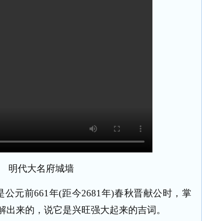
明代大名府城墙
是公元前
661
年
(
距今
2681
年
)
春秋晋献公时，掌
解出来的，说它是兴旺强大起来的吉词。