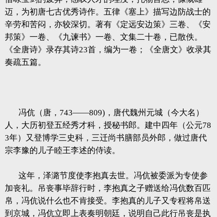
迈，为初唐七古优秀诗作。五律《塞上》描写边防战士的
辛劳和苦闷，亦较深切。著有《定远安边策》三卷、《安
邦策》一卷、《九谏书》一卷、文集二十卷，已散佚。
《全唐诗》录存其诗23首，编为一卷；《全唐文》收录其
奏疏五篇。
冯伉（唐，743——809)，唐代魏州元城（今大名）
人，大历初登五经秀才科，授秘书郎。建中四年（公元78
3年）又登博学三史科，三迁尚书膳部员外郎，做过唐代
宗李豫的儿子睦王李述的侍读。
这年，泽潞节度使李抱真去世。冯伉被委派为专使参
加丧礼。吊丧事毕辞行时，李抱真之子赠送给冯伉数百匹
帛，冯伉说什么也不肯接受。李抱真的儿子又专程将帛送
到京城，冯伉立即上表奏明朝廷，说明自己此行吊丧是执