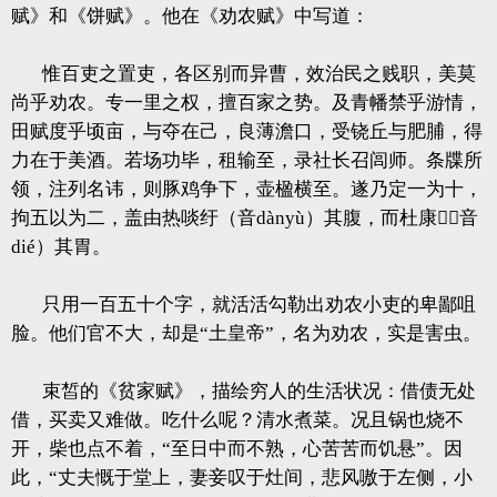
赋》和《饼赋》。他在《劝农赋》中写道：
惟百吏之置吏，各区别而异曹，效治民之贱职，美莫
尚乎劝农。专一里之权，擅百家之势。及青幡禁乎游情，
田赋度乎顷亩，与夺在己，良薄澹口，受铙丘与肥脯，得
力在于美酒。若场功毕，租输至，录社长召闾师。条牒所
领，注列名讳，则豚鸡争下，壶楹横至。遂乃定一为十，
拘五以为二，盖由热啖纡（音dànyù）其腹，而杜康（音
dié）其胃。
只用一百五十个字，就活活勾勒出劝农小吏的卑鄙咀
脸。他们官不大，却是“土皇帝”，名为劝农，实是害虫。
束皙的《贫家赋》，描绘穷人的生活状况：借债无处
借，买卖又难做。吃什么呢？清水煮菜。况且锅也烧不
开，柴也点不着，“至日中而不熟，心苦苦而饥悬”。因
此，“丈夫慨于堂上，妻妾叹于灶间，悲风嗷于左侧，小