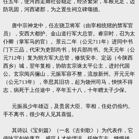
任五年，使河西走廊社会稳定，经济繁荣，军粮充足，边
防巩固，河西诸郡，为之置生祠立碑颂德。
唐中宗神龙中，任左骁卫将军（由宰相统辖的禁军官
员），安西大都护、金山道行军大总管。睿宗时，召为太
仆卿（掌军马的官）。景云二年（公元711年）进同中书
门下三品，代宋为吏部尚书，转兵部尚书。先天元年（公
元712年）复为朔方军大总管，修筑安丰、定远（今陕西
西乡）城，翌年复相，协助玄宗诛太平公主，进封代国
公。玄宗阅兵骊山，元振军容不整，流放新州。开元元年
（公元713年），帝思其旧功，起为饶州司马，怏怏不得
志，病死于上任途中，卒年五十八，十年赠太子少保。
元振虽少年雄迈，及贵居大臣、宰相，住处仍俭约。
手不离书，很少有人见其喜愠。
其诗以《宝剑篇》（一名《古剑歌》）为代表作，它
借咏宝剑的废弃，感叹人才的埋没，托物言志，慷慨雄