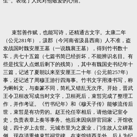
生”。表现了人民对他敬爱的心情。
束皙善作赋，也能写诗，还精通古文字。太康二年
（公元281年），汲郡（今河南省汲县西南）人不准，盗
发战国时魏安厘王墓（一说魏襄王墓），得到竹书数十
车，共七十五篇（七篇书简已经折坏，不能辨识名目。有
些是找宝人点燃后剩下的残简），其中有魏国史书纪年十
三篇，记述了夏朝以来至安厘王二十年（公元前257年）
事，还记述了周穆王游行四海事。竹书文字用漆书写，称
为蝌蚪文，与秦篆不同，简札又错乱无次序。开始，晋武
王令卫桓改写成当时文字，卫桓死后，束皙完成了整理工
作，并作考证。《竹书纪年》和《穆天子传》能够流传后
世，束皙是有功劳的。赵王伦任宰相后，请他做记室令
史，负责表章上奏等事务。他后来因病辞官回家，开馆收
徒，四十岁上去世。元城市里为之废业，门生故人立碑墓
侧，现存清重修束皙祠堂碑，在束馆镇西关外。后人为纪