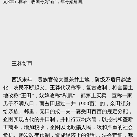
8
元
年）称帝，改国号为“新”，年号始建国。
王莽货币
西汉末年，贵族官僚大量兼并土地，阶级矛盾日趋激
化，农民不断起义。王莽代汉称帝，复古改制，将全国土
地改称“王田”，奴婢改称“私属”，都禁止买卖，宣称一家
男子不满八口，而占田超过一井（900亩）的，余田须分
给亲族、邻里，无田的按一夫一妻受田百亩的规定分配，
企图实现古代的井田制，并推行五均六管，以控制和垄断
工商业，增加税收，企图以此欺骗人民，缓和严重的社会
危机。屡次改变币制，造成经济上的混乱，法令苛细，赋