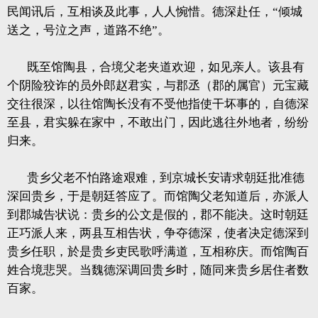
民闻讯后，互相谈及此事，人人惋惜。德深赴任，“倾城
送之，号泣之声，道路不绝”。
既至馆陶县，合境父老夹道欢迎，如见亲人。该县有
个阴险狡诈的员外郎赵君实，与郡丞（郡的属官）元宝藏
交往很深，以往馆陶长没有不受他指使干坏事的，自德深
至县，君实躲在家中，不敢出门，因此逃往外地者，纷纷
归来。
贵乡父老不怕路途艰难，到京城长安请求朝廷批准德
深回贵乡，于是朝廷答应了。而馆陶父老知道后，亦派人
到郡城告状说：贵乡的公文是假的，郡不能决。这时朝廷
正巧派人来，两县互相告状，争夺德深，使者决定德深到
贵乡任职，於是贵乡吏民歌呼满道，互相称庆。而馆陶百
姓合境悲哭。当魏德深调回贵乡时，随同来贵乡居住者数
百家。