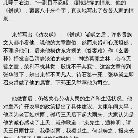
儿啼于右边。”一副目不忍睹，凄怆悲惨的情景。他的
《饼赋》，寥寥八十来个字，真实地写出了贫苦人家的情
景。
束皙写出《劝农赋》、《饼赋》诸赋之后，许多贵族
文人都小看他，说他的文章鄙俗。然而束皙却心底坦然，
不理睬他们。后来他模仿东方朔的《答客难》作《玄居
释》抒发自己清静淡泊的志向：“神游莫竞之林，心存无
营之室，荣利不扰其觉，殷忧不干其寐”。这篇文章传到
张华眼下，辨出束皙不同凡人。待石鉴一死，张华就立即
召束皙做了他的属官。下邳王又举荐他为司空。
他做官后，仍然关心劳动人民的生产和生活状况。他
对皇帝广开农事的政策提出了具体建议。太康年间大旱，
他亲为老百姓求雨，碰巧三天后下起大雨来。大家认为是
他的诚心感动了上天，就作歌道：“束先生，通神明，请
天三日雨甘霖。我黍以育，我稷以生。何以畴之，报束长