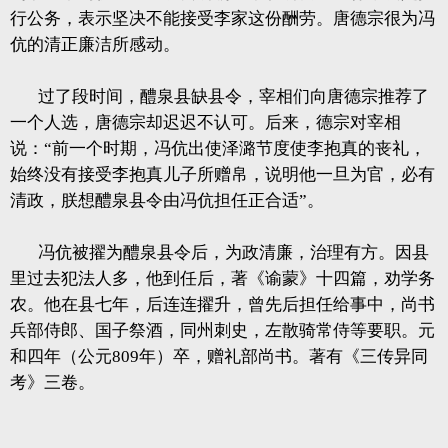
行公务，表示坚决不能接受李家这份酬劳。唐德宗很为冯
伉的清正廉洁所感动。
过了段时间，醴泉县缺县令，宰相们向唐德宗推荐了
一个人选，唐德宗却迟迟不认可。后来，德宗对宰相
说：“前一个时期，冯伉出使泽潞节度使李抱真的丧礼，
始终没有接受李抱真儿子所赠帛，说明他一旦为官，必有
清政，朕想醴泉县令由冯伉担任正合适”。
冯伉被擢为醴泉县令后，为政清廉，治理有方。因县
里过去犯法人多，他到任后，著《谕蒙》十四篇，劝学务
农。他在县七年，后连连擢升，曾先后担任给事中，尚书
兵部侍郎、国子祭酒，同州刺史，左散骑常侍等要职。元
和四年（公元809年）卒，赠礼部尚书。著有《三传异同
考》三卷。