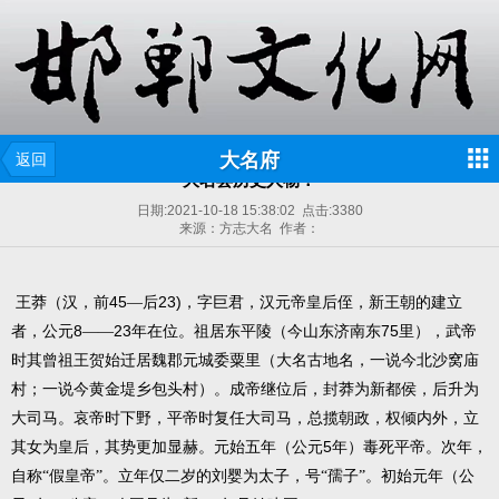
大名府
返回
大名县历史人物！
日期:
2021-10-18 15:38:02
点击:
3380
来源：方志大名 作者：
45
23)
王莽（汉，前
—后
，字巨君，汉元帝皇后侄，新王朝的建立
8
23
75
者，公元
——
年在位。祖居东平陵（今山东济南东
里），武帝
时其曾祖王贺始迁居魏郡元城委粟里（大名古地名，一说今北沙窝庙
村；一说今黄金堤乡包头村）。成帝继位后，封莽为新都侯，后升为
大司马。哀帝时下野，平帝时复任大司马，总揽朝政，权倾内外，立
5
其女为皇后，其势更加显赫。元始五年（公元
年）毒死平帝。次年，
自称“假皇帝”。立年仅二岁的刘婴为太子，号“孺子”。初始元年（公