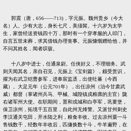
郭震（唐，656——713)，字元振。魏州贵乡（今大
名）人。少有大志，身长七尺，美须髯。十六岁为太学
生，家曾经送资钱四十万，那时有一个穿孝服的人叩门，
自言五世未葬，求其借钱办理丧事。元振慷慨赠给他，并
不问其姓名，闻者叹骇。
十八岁中进士，任通泉尉。任侠好义，不理细务。武
则天闻其名，亲自召见，元振上《宝剑篇》，颇受赏识，
擢为右武卫铠曹参军，进奉宸监丞，出使吐蕃（今西
藏）。大足元年（公元701年），出任凉州（治今甘肃武
威）都督（掌诸州兵马、甲械、城隍镇戍粮廪的主官）陇
右诸军州大使。在职期间，置和戎城和白亭军，巩要堡，
保卫凉州，拓境千五百里，自此州无烽警。又派甘州刺史
李汉通关屯田，开水陆之利，粮食丰收。过去凉州粟一斗
售钱数千，经数年丰收后，匹缣换数十斗，牛羊遍野，在