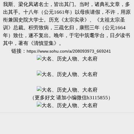
我斯、梁化凤诸名士，皆出其门。当时，诸典礼文章，多
出其手。十八年（公元1661年）以母疾请假，不许，用原
衔兼国史院大学士。历充《太宗实录》、《太祖太宗圣
训》总裁。积劳致病，三疏乞归，康熙三年（公元1664
年）致仕，遂不复出。晚年，于宅中筑耄学台，日夕读书
其中，著有《清慎堂集》。
链接：
https://www.sohu.com/a/208093973_669241
（更多好文 请加小编微信h3115855）