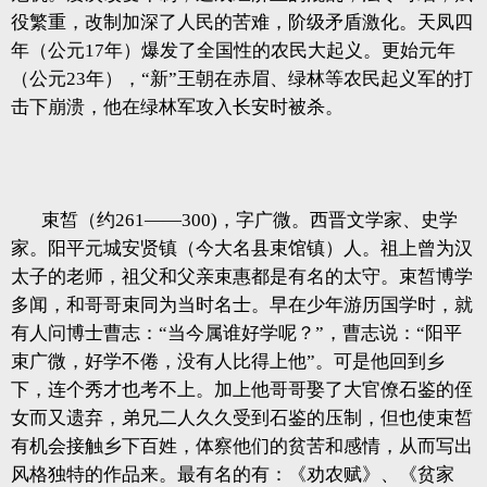
役繁重，改制加深了人民的苦难，阶级矛盾激化。天凤四
年（公元17年）爆发了全国性的农民大起义。更始元年
（公元23年），“新”王朝在赤眉、绿林等农民起义军的打
击下崩溃，他在绿林军攻入长安时被杀。
束皙（约261——300)，字广微。西晋文学家、史学
家。阳平元城安贤镇（今大名县束馆镇）人。祖上曾为汉
太子的老师，祖父和父亲束惠都是有名的太守。束皙博学
多闻，和哥哥束同为当时名士。早在少年游历国学时，就
有人问博士曹志：“当今属谁好学呢？”，曹志说：“阳平
束广微，好学不倦，没有人比得上他”。可是他回到乡
下，连个秀才也考不上。加上他哥哥娶了大官僚石鉴的侄
女而又遗弃，弟兄二人久久受到石鉴的压制，但也使束皙
有机会接触乡下百姓，体察他们的贫苦和感情，从而写出
风格独特的作品来。最有名的有：《劝农赋》、《贫家