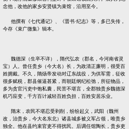
念他，改他的家乡安贤镇为束馆，沿用至今。
他撰有《七代通记》、《晋书·纪志》等，多已失传，
今存《束广微集》辑本。
魏德深（生卒不详），隋代弘农（郡名，今河南省灵
宝）人。曾任贵乡（今大名）长，为政清正廉明，很受百
姓拥戴。不久，隋炀帝发动对辽东战役，为供军需，征收
很多赋税，郡县催逼甚紧，而朝廷纲纪松弛，所征物品，
多为贪官污吏中饱私囊，民苦不堪言，全郡独贵乡魏德深
机巧应变，千方百计减轻百姓负担，百姓安居乐业。
隋末，农民不堪忍受剥削，纷纷起义，武阳（魏州
改，治贵乡，今大名东北）诸县城多被义军占领，唯贵乡
独全。他在县约束官吏不得扰民。后调任馆陶长，贵乡吏