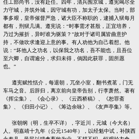
任工部尚书，没有赴任。四年，清兵围京城，遵宪竭尽全
力守城，并筑外城，因守城有功，加太子太保。当时，部
事多艰，皇帝催督严急，诸大臣不称职的，逮捕入狱每月
都有，刑狱几满。遵宪说：“时事需才甚殷，正宜培养，
乃过为摧折，异时谁为驱策？”故对于诸司属皆曲意护
持，不做吹求逢迎上意的事。有人劝他为自己着想。他
说：“坏他人之功名，以保我之功名，吾不能也，且吾位
至六卿，自谓逾分，求归未得，倘因此获罪，固所愿
也。”
遵宪赋性恬介，每退朝，兀坐小室，翻书煮茗，门无
车马之音。后辞归，离京前向皇帝告别，行李萧然。著有
《挥尘集》、《会心录》、《云西桥稿》、《恕罪斋
集》、《归田小记》、《筹边余咏》、《友声亭集》等。
张朝纲（明，生卒不详），字近川，元城（今大名）
人。明嘉靖十九年（公元1540年），以经魁中试，补陕西