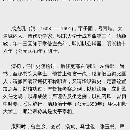
成克巩（清，1608——1691)，字子固，号青坛。大
名城内人。清代史学家。明末大学士成基命第三子。幼颖
敏，年十三受知于学使左光斗，即期以公辅器。明崇祯十
六年（公元1643年）进士。
清初，任国史院检讨，后任吏部右侍郎、左侍郎、尚
书，至秘书院大学士。他首上修省一疏；继参旧臣徇比匪
人，请撤回满汉巡抚不称职者，又请增设御史，定曹铨置
簿之条，以核功过；严督抚考察之例，以励法廉；立剧邑
久任之规，以课成效；严诬告反坐之例，以杜刁风，皆切
中时要，悉见施行。清顺治十年（公元1653年）拜保和殿
大学士，顺治帝称其是太平宰相。
康熙时，曾主乡、会试，汤斌、马世俊、张玉书、严