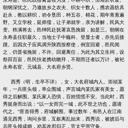
永寿县。邑民以猎禽畜牧为业，不耕不织，恒艰於衣食。
朝纲深忧之。乃邀故乡之农夫、织女十数人，携农器纺具
赴永，教以耕织，劝令垦田，种五谷、棉花，期年青葱遍
野。又立学校，延师儒，让子弟就学，亲为讲解，民风大
变。秩满将去，邑绅民赴抚署哀恳挽留，如是三。朝纲在
永寿县任职最久，当地士子中巍科、登显士者，亦先后接
踵。后因次子应凤调升陕西按察使，例宜回避，邑民闻
之，仍晋省挽留，不许。回避离任，为此为其立生祠，设
祭田百亩，邑民扶老携幼瞻拜，不期而迁者以万计，被祀
永寿名宦、元城县、大名府乡贤。
西秀（明，生卒不详），女，大名府城内人。崇祯某
年，一兵匪头领，率众围城，声言城内某氏家有美女，愿
得之后解围。某氏家人恐惧，百姓慌慌不安。当此时，西
秀挺身而出说：“以一女而完一城，此不世之功也，愿请
代之。”匪首得秀，府城解围。事过数年，有邑人在江南
遇见西秀，询问乡里，互叙离乱始末，西秀说，被掳后与
兵匪头领成婚，劝其改邪归正，官太平营守备。