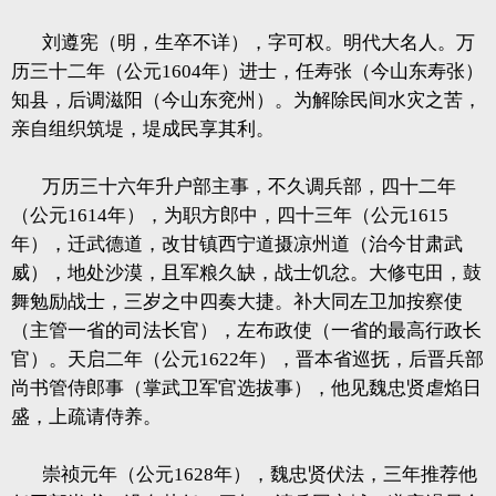
刘遵宪（明，生卒不详），字可权。明代大名人。万
历三十二年（公元1604年）进士，任寿张（今山东寿张）
知县，后调滋阳（今山东兖州）。为解除民间水灾之苦，
亲自组织筑堤，堤成民享其利。
万历三十六年升户部主事，不久调兵部，四十二年
（公元1614年），为职方郎中，四十三年（公元1615
年），迁武德道，改甘镇西宁道摄凉州道（治今甘肃武
威），地处沙漠，且军粮久缺，战士饥忿。大修屯田，鼓
舞勉励战士，三岁之中四奏大捷。补大同左卫加按察使
（主管一省的司法长官），左布政使（一省的最高行政长
官）。天启二年（公元1622年），晋本省巡抚，后晋兵部
尚书管侍郎事（掌武卫军官选拔事），他见魏忠贤虐焰日
盛，上疏请侍养。
崇祯元年（公元1628年），魏忠贤伏法，三年推荐他