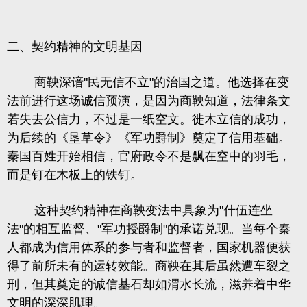
二、契约精神的文明基因
商鞅深谙"民无信不立"的治国之道。他选择在变
法前进行这场诚信预演，是因为商鞅知道，法律条文
若失去公信力，不过是一纸空文。徙木立信的成功，
为后续的《垦草令》《军功爵制》奠定了信用基础。
秦国百姓开始相信，官府政令不是飘在空中的羽毛，
而是钉在木板上的铁钉。
这种契约精神在商鞅变法中具象为"什伍连坐
法"的相互监督、"军功授爵制"的承诺兑现。当每个秦
人都成为信用体系的参与者和监督者，国家机器便获
得了前所未有的运转效能。商鞅在其后虽然遭车裂之
刑，但其奠定的诚信基石却如渭水长流，滋养着中华
文明的深深肌理。