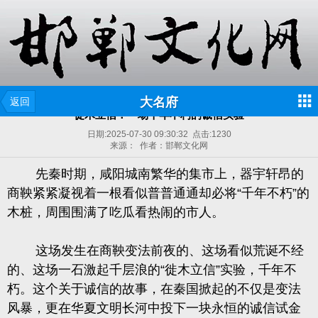
大名府
返回
徙木立信：一场千年不朽的诚信实验
日期:
2025-07-30 09:30:32
点击:
1230
来源： 作者：邯郸文化网
先秦时期，咸阳城南繁华的集市上，
器宇轩昂的
商鞅紧紧凝视着一根看似普普通通却必将
“千年不朽”的
木桩，周围围满了吃瓜看热闹的市人。
这场发生在
商鞅变法前夜的、这场看似荒诞不经
的、这场一石激起千层浪的“徙木立信”实验，千年不
朽。这个关于诚信的故事，在秦国掀起的不仅是变法
风暴，更在华夏文明长河中投下一块永恒的诚信试金