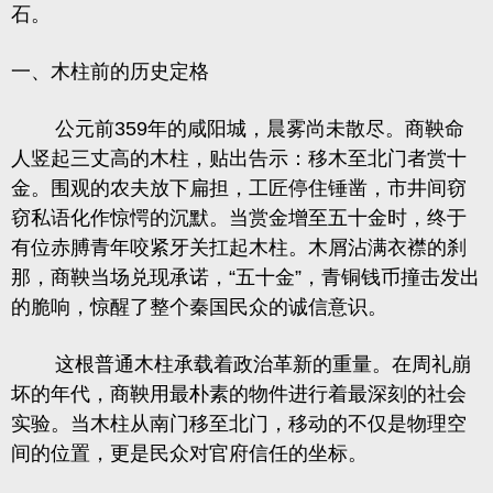
石。
一、木柱前的历史定格
公元前359年的咸阳城，晨雾尚未散尽。商鞅命
人竖起三丈高的木柱，贴出告示：移木至北门者赏十
金。围观的农夫放下扁担，工匠停住锤凿，市井间窃
窃私语化作惊愕的沉默。当赏金增至五十金时，终于
有位赤膊青年咬紧牙关扛起木柱。木屑沾满衣襟的刹
那，商鞅当场兑现承诺，“五十金”，青铜钱币撞击发出
的脆响，惊醒了整个秦国民众的诚信意识。
这根普通木柱承载着政治革新的重量。在周礼崩
坏的年代，商鞅用最朴素的物件进行着最深刻的社会
实验。当木柱从南门移至北门，移动的不仅是物理空
间的位置，更是民众对官府信任的坐标。