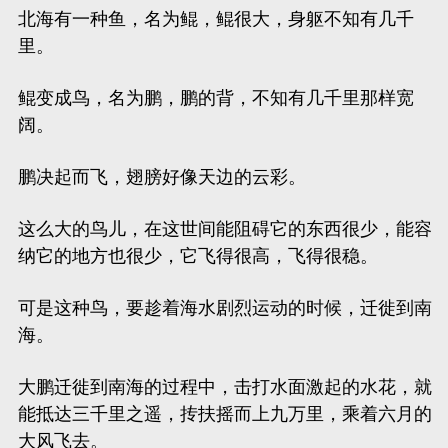
北海有一种鱼，名为鲲，鲲很大，身躯不知有几千
里。
鲲变成鸟，名为鹏，鹏的背，不知有几千里那样宽
阔。
鹏决起而飞，翅膀好像天边的云彩。
这么大的鸟儿，在这世间能阻碍它的东西很少，能容
纳它的地方也很少，它飞得很高，飞得很稳。
可是这种鸟，要趁着海水剧烈运动的时候，迁徙到南
海。
大鹏迁徙到南海的过程中，击打水面激起的水花，就
能抵达三千里之遥，
抟扶摇
而上九万里，乘着六月的
大风飞去。