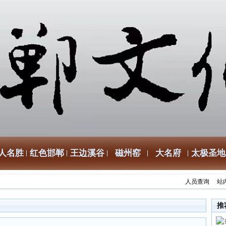
人名胜
红色邯郸
王边溪谷
磁州窑
大名府
太极圣地
人员查询
站
推