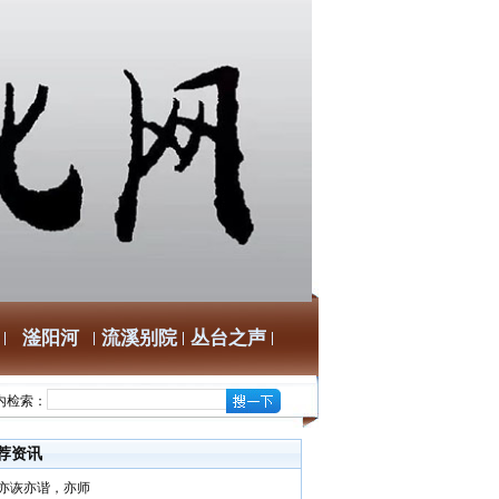
滏阳河
流溪别院
丛台之声
内检索：
荐资讯