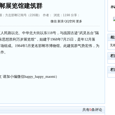
郸展览馆建筑群
亦
:43 来源：方志邯郸订阅号（226期） 作者： 浏览：
1198
分享：
微信
新浪
QQ空间
更多
路以北、中华北大街以东118号，与战国古迹“武灵丛台”隔
相
想胜利万岁展览馆”，始建于1968年7月25日，是年12月落
无
场组成。1984年5月更名邯郸市博物馆。此建筑群气势宏伟，为
之作。
栏
栏
请加小编微信happy_happy_maomi）
共有
0
条评论