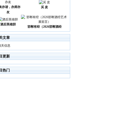
诙亦谐，亦师亦
买 卖
友
酒后英雄胆
邯郸有经（2026邯郸酒经
关文章
相关信息
目更新
目热门