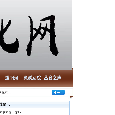
滏阳河
流溪别院
丛台之声
内检索：
荐资讯