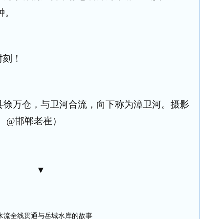
钟。
时刻！
县徐万仓，与卫河合流，向下称为漳卫河。摄影
@邯郸老崔）
▼