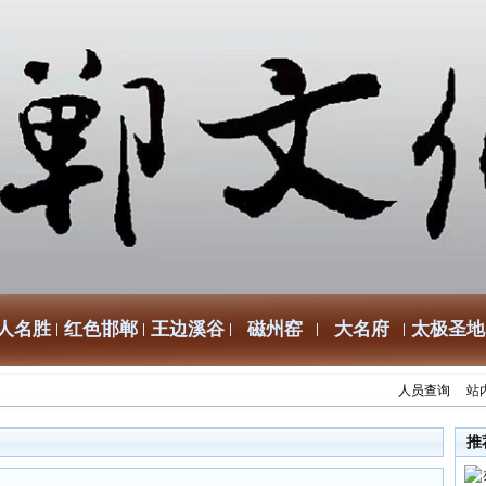
人名胜
红色邯郸
王边溪谷
磁州窑
大名府
太极圣地
人员查询
站
推