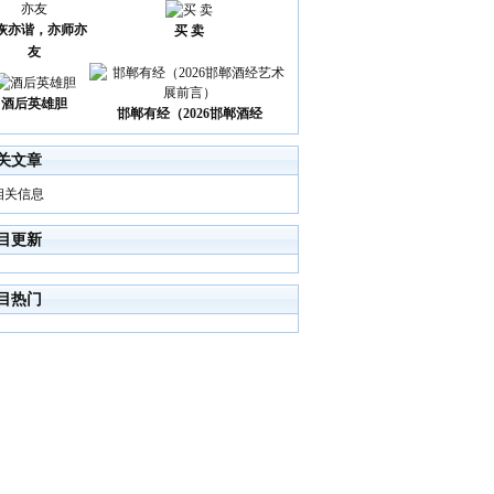
诙亦谐，亦师亦
买 卖
友
酒后英雄胆
邯郸有经（2026邯郸酒经
关文章
相关信息
目更新
目热门