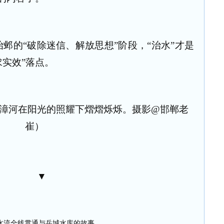
治邺的“破除迷信、解放思想”阶段，“治水”才是
求实效”落点。
漳河在阳光的照耀下熠熠烁烁。摄影@邯郸老
崔）
▼