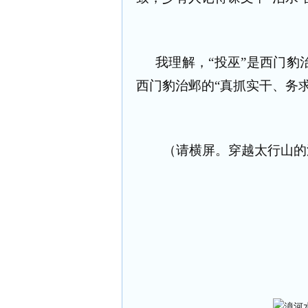
我理解，“投巫”是西门豹
西门豹治邺的“真抓实干、务
（请横屏。穿越太行山的