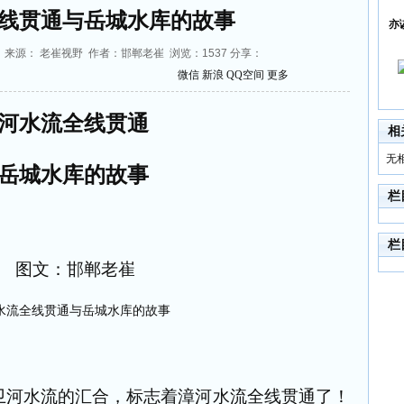
线贯通与岳城水库的故事
亦
27:06 来源： 老崔视野 作者：邯郸老崔 浏览：
1537
分享：
微信
新浪
QQ空间
更多
河水流全线贯通
相
无
岳城水库的故事
栏
栏
图文：邯郸老崔
卫河水流的汇合，标志着漳河水流全线贯通了！