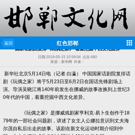
红色邯郸
返回
国家话剧院复排《玩偶之家》 着重挖掘中西文化差异
日期:
2019-05-15 10:59:04
点击:
480
来源：新华网 作者：
新华社北京
5
月
14
日电（记者
白瀛）
中国国家话剧院复排话
剧《玩偶之家》将于
5
月
23
日至
6
月
2
日在国话先锋剧场上
演。导演吴晓江将
140
年前发生在挪威的故事改换到上世纪
3
0
年代的中国，着重挖掘中西文化差异。
《玩偶之家》是挪威戏剧家亨利克·易卜生创作于
18
79
年的一部社会问题剧，讲述了女主人公娜拉意识到丈夫海
尔茂自私后出走的故事。该剧在新文化运动时期介绍到中