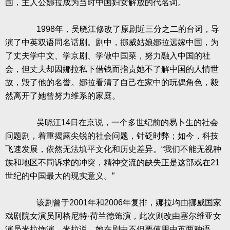
国，主人公娜拉成为当时中国妇女解放的代名词。
1998
年，吴晓江修改了原剧近三分之二的台词，导
演了中英双语同名话剧。剧中，挪威姑娘娜拉远嫁中国，为
了丈夫学中文、学京剧、学做中国菜，努力融入中国的社
会，但丈夫却因娜拉私下借钱而指责她不了解中国的人情世
故，毁了他的名誉。娜拉看清了自己在家中的玩偶角色，毅
然离开了她曾努力维系的家庭。
吴晓江
14
日在京说，一个多世纪前的易卜生的社会
问题剧，着重揭露尖锐的社会问题，针砭时弊；如今，科技
飞速发展，依然无法填平文化和历史差异。“我们不能无视种
族和地区不同诉求的冲突，精神交流的缺失正是这部戏在
21
世纪的中国最大的现实意义。”
该剧曾于
2001
年和
2006
年复排，娜拉均由挪威国家
戏剧院女演员阿格尼特·荷兰德饰演，此次则改由塞尔维亚女
演员米拉饰演。米拉说，她在剧中不但要使用中英两种语